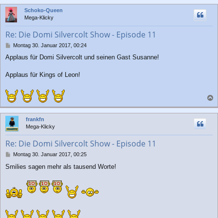
c
g
Schoko-Queen
h
Mega-Klicky
o
b
Re: Die Domi Silvercolt Show - Episode 11
e
n
B
Montag 30. Januar 2017, 00:24
e
Applaus für Domi Silvercolt und seinen Gast Susanne!
i
t
r
Applaus für Kings of Leon!
a
g
a
c
frankfn
h
Mega-Klicky
o
b
Re: Die Domi Silvercolt Show - Episode 11
e
n
B
Montag 30. Januar 2017, 00:25
e
Smilies sagen mehr als tausend Worte!
i
t
r
a
g