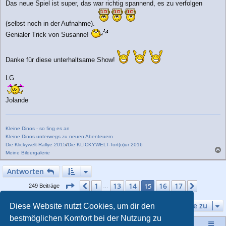
Das neue Spiel ist super, das war richtig spannend, es zu verfolgen
(selbst noch in der Aufnahme).
Genialer Trick von Susanne!
Danke für diese unterhaltsame Show!
LG
Jolande
Kleine Dinos - so fing es an
Kleine Dinos unterwegs zu neuen Abenteuern
Die Klickywelt-Rallye 2015
/
Die KLICKYWELT-Tort(o)ur 2016
Meine Bildergalerie
a
c
Antworten
h
o
Seite
15
von
17
1
13
14
16
17
Vorherige
15
Nächst
249 Beiträge
…
b
e
Gehe zu
Diese Website nutzt Cookies, um dir den
n
bestmöglichen Komfort bei der Nutzung zu
Startseite
Portal
Foren-Übersicht