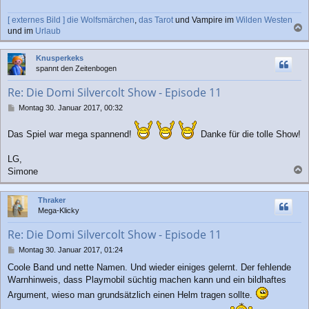
[ externes Bild ]
die Wolfsmärchen
,
das Tarot
und Vampire im
Wilden Westen
und im
Urlaub
a
c
Knusperkeks
h
spannt den Zeitenbogen
o
b
Re: Die Domi Silvercolt Show - Episode 11
e
n
B
Montag 30. Januar 2017, 00:32
e
i
Das Spiel war mega spannend!
Danke für die tolle Show!
t
r
LG,
a
g
Simone
a
c
Thraker
h
Mega-Klicky
o
b
Re: Die Domi Silvercolt Show - Episode 11
e
n
B
Montag 30. Januar 2017, 01:24
e
Coole Band und nette Namen. Und wieder einiges gelernt. Der fehlende
i
Warnhinweis, dass Playmobil süchtig machen kann und ein bildhaftes
t
r
Argument, wieso man grundsätzlich einen Helm tragen sollte.
a