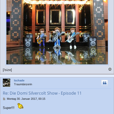
[/size]
a
c
Ischade
h
Traumtänzerin
o
b
Re: Die Domi Silvercolt Show - Episode 11
e
n
B
Montag 30. Januar 2017, 00:15
e
i
Super!!!
t
r