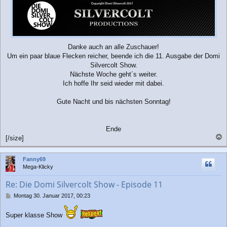
Danke auch an alle Zuschauer!
Um ein paar blaue Flecken reicher, beende ich die 11. Ausgabe der Domi
Silvercolt Show.
Nächste Woche geht´s weiter.
Ich hoffe Ihr seid wieder mit dabei.
Gute Nacht und bis nächsten Sonntag!
Ende
[/size]
a
c
Fanny69
h
Mega-Klicky
o
b
Re: Die Domi Silvercolt Show - Episode 11
e
n
B
Montag 30. Januar 2017, 00:23
e
i
Super klasse Show
t
r