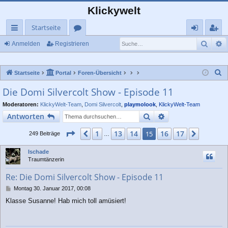
Klickywelt
Startseite
Such
E
ch
or
n
eg
Anmelden
Registrieren
ne
en
m
ist
S
Startseite
Portal
Foren-Übersicht
llz
el
rie
u
Die Domi Silvercolt Show - Episode 11
ug
de
re
c
Moderatoren:
KlickyWelt-Team
,
Domi Silvercolt
,
playmolook
,
KlickyWelt-Team
rif
n
n
h
Suche
Erweiterte Suche
Antworten
e
f
Seite
15
von
17
1
13
14
16
17
Vorherige
15
Nächst
249 Beiträge
…
Ischade
Traumtänzerin
Re: Die Domi Silvercolt Show - Episode 11
B
Montag 30. Januar 2017, 00:08
e
Klasse Susanne! Hab mich toll amüsiert!
i
t
r
a