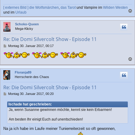
a
[ externes Bild ]
die Wolfsmärchen
,
das Tarot
und Vampire im
Wilden Westen
g
und im
Urlaub
a
c
Schoko-Queen
h
Mega-Klicky
o
b
Re: Die Domi Silvercolt Show - Episode 11
e
n
B
Montag 30. Januar 2017, 00:17
e
i
t
a
r
a
c
Floranja89
g
h
Herrscherin des Chaos
o
b
Re: Die Domi Silvercolt Show - Episode 11
e
n
B
Montag 30. Januar 2017, 00:20
e
i
Ischade hat geschrieben:
t
Ja, wenn Susanne gewinnen möchte, kennt sie kein Erbarmen!
r
a
Am besten Ihr einigt Euch auf unentschieden!
g
Na ja ich habe im Laufe meiner Tunierreiterzeit so oft gewonnen,