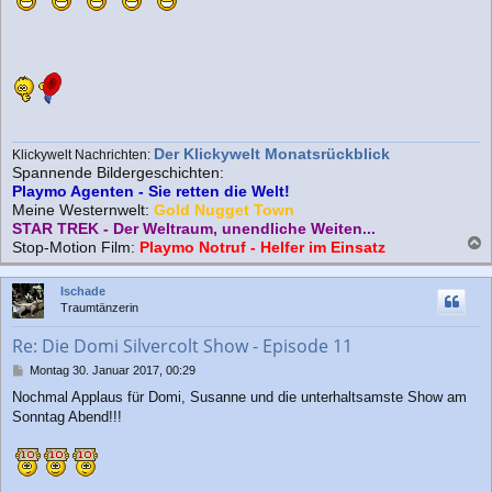
Der Klickywelt Monatsrückblick
Klickywelt Nachrichten:
Spannende Bildergeschichten:
Playmo Agenten - Sie retten die Welt!
Meine Westernwelt:
Gold Nugget Town
STAR TREK - Der Weltraum, unendliche Weiten...
Stop-Motion Film:
Playmo Notruf - Helfer im Einsatz
a
c
Ischade
h
Traumtänzerin
o
b
Re: Die Domi Silvercolt Show - Episode 11
e
n
B
Montag 30. Januar 2017, 00:29
e
Nochmal Applaus für Domi, Susanne und die unterhaltsamste Show am
i
Sonntag Abend!!!
t
r
a
g