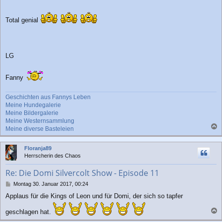
a
g
Total genial
LG
Fanny
Geschichten aus Fannys Leben
Meine Hundegalerie
Meine Bildergalerie
Meine Westernsammlung
Meine diverse Basteleien
a
c
Floranja89
h
Herrscherin des Chaos
o
b
Re: Die Domi Silvercolt Show - Episode 11
e
n
B
Montag 30. Januar 2017, 00:24
e
Applaus für die Kings of Leon und für Domi, der sich so tapfer
i
t
geschlagen hat.
r
a
a