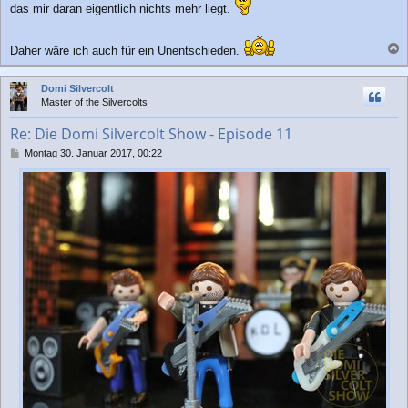
das mir daran eigentlich nichts mehr liegt.
Daher wäre ich auch für ein Unentschieden.
a
c
Domi Silvercolt
h
Master of the Silvercolts
o
b
Re: Die Domi Silvercolt Show - Episode 11
e
n
B
Montag 30. Januar 2017, 00:22
e
i
t
r
a
g