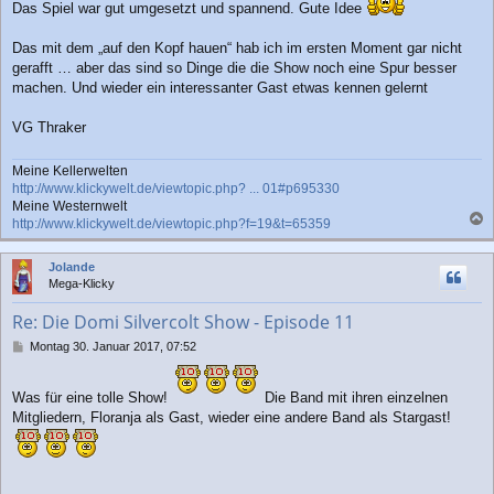
g
Das Spiel war gut umgesetzt und spannend. Gute Idee
Das mit dem „auf den Kopf hauen“ hab ich im ersten Moment gar nicht
gerafft … aber das sind so Dinge die die Show noch eine Spur besser
machen. Und wieder ein interessanter Gast etwas kennen gelernt
VG Thraker
Meine Kellerwelten
http://www.klickywelt.de/viewtopic.php? ... 01#p695330
Meine Westernwelt
http://www.klickywelt.de/viewtopic.php?f=19&t=65359
a
c
Jolande
h
Mega-Klicky
o
b
Re: Die Domi Silvercolt Show - Episode 11
e
n
B
Montag 30. Januar 2017, 07:52
e
i
t
Was für eine tolle Show!
Die Band mit ihren einzelnen
r
Mitgliedern, Floranja als Gast, wieder eine andere Band als Stargast!
a
g