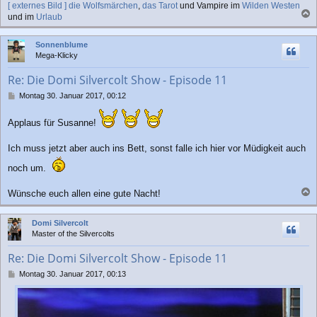
[ externes Bild ]
die Wolfsmärchen
,
das Tarot
und Vampire im
Wilden Westen
g
und im
Urlaub
a
c
Sonnenblume
h
Mega-Klicky
o
b
Re: Die Domi Silvercolt Show - Episode 11
e
n
B
Montag 30. Januar 2017, 00:12
e
i
Applaus für Susanne!
t
r
Ich muss jetzt aber auch ins Bett, sonst falle ich hier vor Müdigkeit auch
a
g
noch um.
Wünsche euch allen eine gute Nacht!
a
c
Domi Silvercolt
h
Master of the Silvercolts
o
b
Re: Die Domi Silvercolt Show - Episode 11
e
n
B
Montag 30. Januar 2017, 00:13
e
i
t
r