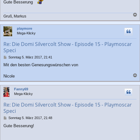
Gute Besserung
t
r
a
Gruß, Markus
g
a
c
playmore
h
Mega-Klicky
o
b
Re: Die Domi Silvercolt Show - Episode 15 - Playmoscar
e
Speci
n
B
Sonntag 5. März 2017, 21:41
e
Mit den besten Genesungswünschen von
i
t
r
Nicole
a
a
g
c
Fanny69
h
Mega-Klicky
o
b
Re: Die Domi Silvercolt Show - Episode 15 - Playmoscar
e
Speci
n
B
Sonntag 5. März 2017, 21:48
e
Gute Besserung!
i
t
r