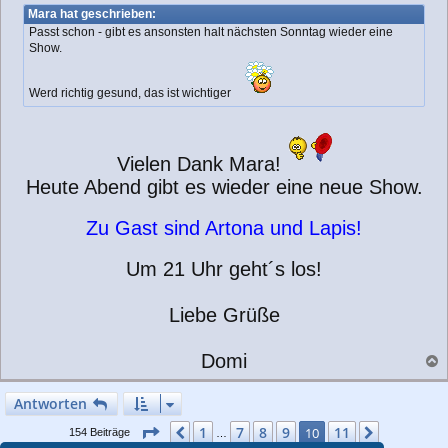
i
Mara hat geschrieben:
t
Passt schon - gibt es ansonsten halt nächsten Sonntag wieder eine
r
Show.
a
g
Werd richtig gesund, das ist wichtiger
Vielen Dank Mara!
Heute Abend gibt es wieder eine neue Show.
Zu Gast sind Artona und Lapis!
Um 21 Uhr geht´s los!
Liebe Grüße
Domi
a
c
Antworten
h
o
Seite
10
von
11
1
7
8
9
11
Vorherige
10
Nächste
154 Beiträge
…
b