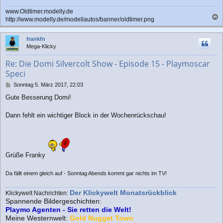
www.Oldtimer.modelly.de
http://www.modelly.de/modellautos/banner/oldtimer.png
a
c
frankfn
h
Mega-Klicky
o
b
Re: Die Domi Silvercolt Show - Episode 15 - Playmoscar
e
Speci
n
B
Sonntag 5. März 2017, 22:03
e
Gute Besserung Domi!
i
t
r
Dann fehlt ein wichtiger Block in der Wochenrückschau!
a
g
Grüße Franky
Da fällt einem gleich auf - Sonntag Abends kommt gar nichts im TV!
Der Klickywelt Monatsrückblick
Klickywelt Nachrichten:
Spannende Bildergeschichten:
Playmo Agenten - Sie retten die Welt!
Meine Westernwelt:
Gold Nugget Town