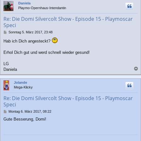
Daniela
h
Playmo-Opernhaus-Intendantin
o
b
Re: Die Domi Silvercolt Show - Episode 15 - Playmoscar
e
Speci
n
B
Sonntag 5. März 2017, 23:48
e
Hab ich Dich angesteckt?
i
t
r
Erhol Dich gut und werd schnell wieder gesund!
a
g
LG
Daniela
a
c
Jolande
h
Mega-Klicky
o
b
Re: Die Domi Silvercolt Show - Episode 15 - Playmoscar
e
Speci
n
B
Montag 6. März 2017, 08:22
e
Gute Besserung, Domi!
i
t
r
a
g