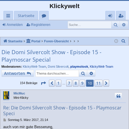
Klickywelt
Startseite
Such
E
ch
or
n
eg
Anmelden
Registrieren
ne
en
m
ist
S
Startseite
Portal
Foren-Übersicht
llz
el
rie
u
Die Domi Silvercolt Show - Episode 15 -
ug
de
re
c
Playmoscar Special
rif
n
n
h
e
Moderatoren:
KlickyWelt-Team
,
Domi Silvercolt
,
playmolook
,
KlickyWelt-Team
f
Suche
Erweiterte Suche
Antworten
Seite
10
von
11
1
7
8
9
11
Vorherige
10
Nächste
154 Beiträge
…
MicMuc
Mini-Klicky
Re: Die Domi Silvercolt Show - Episode 15 - Playmoscar
Speci
B
Sonntag 5. März 2017, 21:14
e
auch von mir gute Besserung,
i