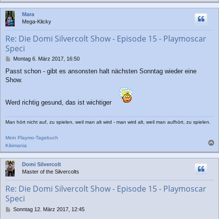
a
c
Mara
h
Mega-Klicky
o
b
Re: Die Domi Silvercolt Show - Episode 15 - Playmoscar
e
Speci
n
B
Montag 6. März 2017, 16:50
e
Passt schon - gibt es ansonsten halt nächsten Sonntag wieder eine
i
Show.
t
r
a
Werd richtig gesund, das ist wichtiger
g
Man hört nicht auf, zu spielen, weil man alt wird - man wird alt, weil man aufhört, zu spielen.
Mein Playmo-Tagebuch
Kikimania
a
c
Domi Silvercolt
h
Master of the Silvercolts
o
b
Re: Die Domi Silvercolt Show - Episode 15 - Playmoscar
e
Speci
n
B
Sonntag 12. März 2017, 12:45
e