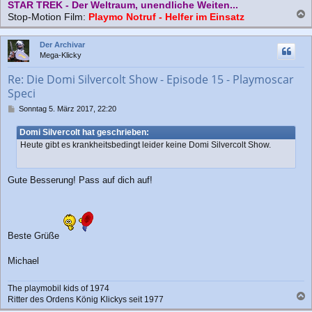
STAR TREK - Der Weltraum, unendliche Weiten...
Stop-Motion Film:
Playmo Notruf - Helfer im Einsatz
a
c
Der Archivar
h
Mega-Klicky
o
b
Re: Die Domi Silvercolt Show - Episode 15 - Playmoscar
e
Speci
n
B
Sonntag 5. März 2017, 22:20
e
i
Domi Silvercolt hat geschrieben:
t
Heute gibt es krankheitsbedingt leider keine Domi Silvercolt Show.
r
a
g
Gute Besserung! Pass auf dich auf!
Beste Grüße
Michael
The playmobil kids of 1974
Ritter des Ordens König Klickys seit 1977
a