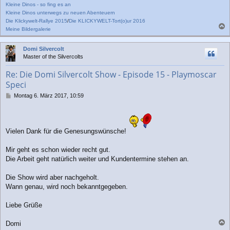
Kleine Dinos - so fing es an
Kleine Dinos unterwegs zu neuen Abenteuern
Die Klickywelt-Rallye 2015
/
Die KLICKYWELT-Tort(o)ur 2016
Meine Bildergalerie
a
c
Domi Silvercolt
h
Master of the Silvercolts
o
b
Re: Die Domi Silvercolt Show - Episode 15 - Playmoscar
e
Speci
n
B
Montag 6. März 2017, 10:59
e
i
t
r
Vielen Dank für die Genesungswünsche!
a
g
Mir geht es schon wieder recht gut.
Die Arbeit geht natürlich weiter und Kundentermine stehen an.
Die Show wird aber nachgeholt.
Wann genau, wird noch bekanntgegeben.
Liebe Grüße
Domi