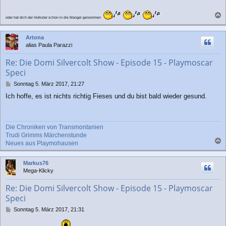
t
r
oder hat dich der Hulkster schon in die Mangel genommen
a
a
g
c
Artona
h
alias Paula Parazzi
o
b
Re: Die Domi Silvercolt Show - Episode 15 - Playmoscar
e
Speci
n
B
Sonntag 5. März 2017, 21:27
e
Ich hoffe, es ist nichts richtig Fieses und du bist bald wieder gesund.
i
t
r
a
Die Chroniken von Transmontanien
g
Trudi Grimms Märchenstunde
Neues aus Playmohausen
a
c
Markus76
h
Mega-Klicky
o
b
Re: Die Domi Silvercolt Show - Episode 15 - Playmoscar
e
Speci
n
B
Sonntag 5. März 2017, 21:31
e
i