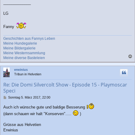
a
_____________
g
LG
Fanny
Geschichten aus Fannys Leben
Meine Hundegalerie
Meine Bildergalerie
Meine Westernsammlung
Meine diverse Basteleien
a
c
erwinius
h
Tribun in Helvetien
o
b
Re: Die Domi Silvercolt Show - Episode 15 - Playmoscar
e
Speci
n
B
Sonntag 5. März 2017, 22:00
e
i
Auch ich wünsche gute und baldige Besserung
t
(dann schauen wir halt "Konserven".....
)
r
a
g
Grüsse aus Helvetien
Erwinius