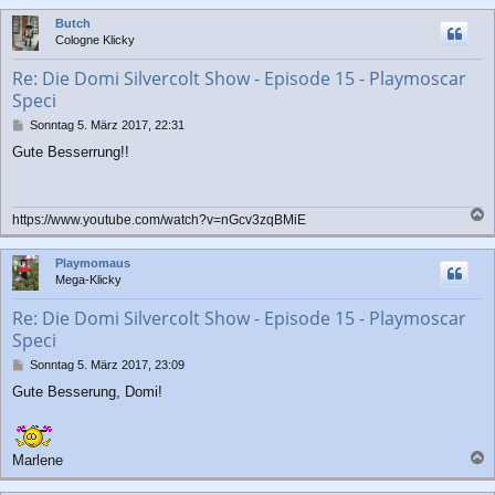
c
Butch
h
Cologne Klicky
o
b
Re: Die Domi Silvercolt Show - Episode 15 - Playmoscar
e
Speci
n
B
Sonntag 5. März 2017, 22:31
e
Gute Besserrung!!
i
t
r
a
https://www.youtube.com/watch?v=nGcv3zqBMiE
g
a
c
Playmomaus
h
Mega-Klicky
o
b
Re: Die Domi Silvercolt Show - Episode 15 - Playmoscar
e
Speci
n
B
Sonntag 5. März 2017, 23:09
e
Gute Besserung, Domi!
i
t
r
a
Marlene
g
a
c