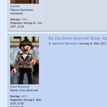
a
g
Daniela
Playmo-Opernhaus-
Intendantin
Beiträge:
3384
Registriert:
Montag 25. Juni
2007, 22:26
Re: Die Domi Silvercolt Show - E
B
von
Domi Silvercolt
»
Sonntag 12. März 2017,
e
i
t
r
a
g
Domi Silvercolt
Master of the Silvercolts
Beiträge:
6803
Registriert:
Montag 8. März
2010, 11:50