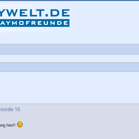
che
pisode 16
ng hier!!