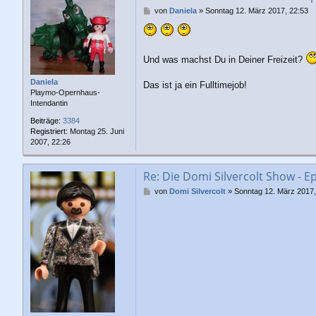
B
von
Daniela
»
Sonntag 12. März 2017, 22:53
e
i
t
r
Und was machst Du in Deiner Freizeit?
a
g
Daniela
Das ist ja ein Fulltimejob!
Playmo-Opernhaus-
Intendantin
Beiträge:
3384
Registriert:
Montag 25. Juni
2007, 22:26
Re: Die Domi Silvercolt Show - E
B
von
Domi Silvercolt
»
Sonntag 12. März 2017,
e
i
t
r
a
g