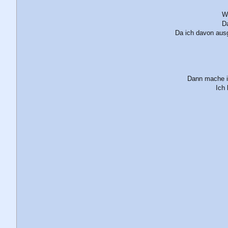
W
Da
Da ich davon ausg
Dann mache ic
Ich