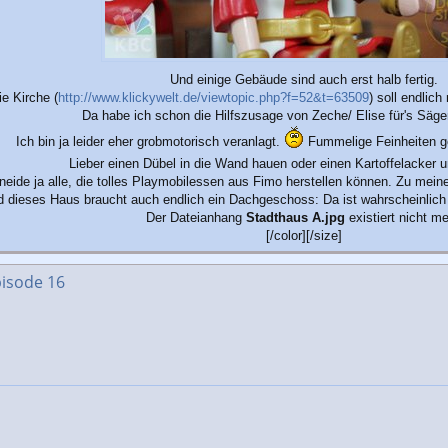
Und einige Gebäude sind auch erst halb fertig.
ie Kirche (
http://www.klickywelt.de/viewtopic.php?f=52&t=63509
) soll endli
Da habe ich schon die Hilfszusage von Zeche/ Elise für's Säge
Ich bin ja leider eher grobmotorisch veranlagt.
Fummelige Feinheiten gel
Lieber einen Dübel in die Wand hauen oder einen Kartoffelacker
neide ja alle, die tolles Playmobilessen aus Fimo herstellen können. Zu meine
 dieses Haus braucht auch endlich ein Dachgeschoss: Da ist wahrscheinlich n
Der Dateianhang
Stadthaus A.jpg
existiert nicht me
[/color][/size]
pisode 16