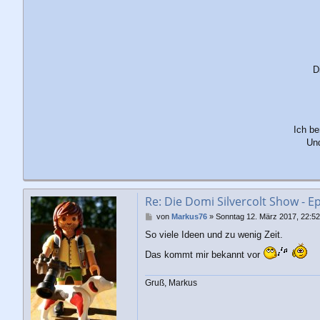
D
Ich be
Und
Re: Die Domi Silvercolt Show - E
B
von
Markus76
»
Sonntag 12. März 2017, 22:52
e
So viele Ideen und zu wenig Zeit.
i
t
Das kommt mir bekannt vor
r
a
g
Gruß, Markus