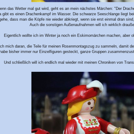
enn das Wetter mal gut wird, geht es an mein nächstes Märchen: "Der Drache
 gibt es einen Drachenkampf im Wasser. Die schwarze Seeschlange liegt bei
ehe, dass man die Köpfe nie wieder abkriegt, wenn sie erst einmal dran sind
Auch die sonstigen Außenaufnahmen will ich wirklich drau
Eigentlich wollte ich im Winter ja noch ein Eskimomärchen machen, aber o
h mich daran, die Teile für meinen Rosenmontagszug zu sammeln, damit der
 habe bisher immer nur Einzelfiguren gesteckt, ganze Gruppen zusammenzuste
Und schließlich will ich endlich mal wieder mit meinen Chroniken von Tra