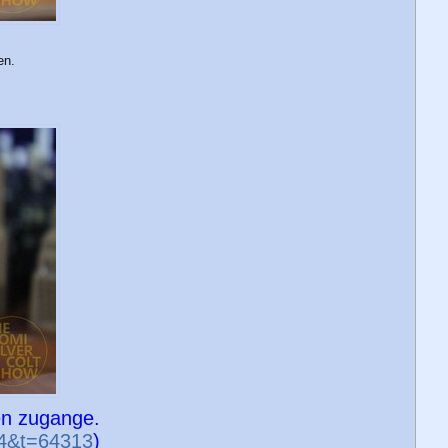
en.
en zugange.
24&t=64313
)