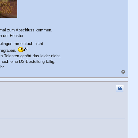
ch mal zum Abschluss kommen.
n der Fenster.
ingen mir einfach nicht.
 umgraben.
n Talenten gehört das leider nicht.
och eine DS-Bestellung fällig.
hr.
N
a
c
h
o
b
e
n