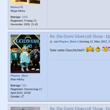
Markus76
Mega-Klicky
Beiträge:
1946
Registriert:
Freitag 13.
November 2009, 21:45
Re: Die Domi Silvercolt Show - E
B
von
Playmo_Marti
»
Sonntag 12. März 2017, 2
e
i
Sehr nette Geschichte!!!
t
r
a
g
Playmo_Marti
Maxi-Klicky
Beiträge:
294
Registriert:
Donnerstag 17.
April 2014, 19:58
Gender:
Re: Die Domi Silvercolt Show - E