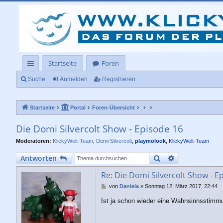
Startseite
Foren
ch
Suche
Anmelden
Registrieren
ne
Startseite
Portal
Foren-Übersicht
llz
ug
Die Domi Silvercolt Show - Episode 16
rif
Moderatoren:
KlickyWelt-Team
,
Domi Silvercolt
,
playmolook
,
KlickyWelt-Team
f
Suche
Erweiterte Su
Antworten
Re: Die Domi Silvercolt Show - E
B
von
Daniela
»
Sonntag 12. März 2017, 22:44
e
Ist ja schon wieder eine Wahnsinnsstimmu
i
t
r