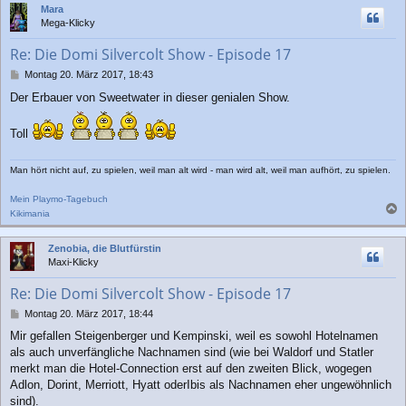
Mara
h
Mega-Klicky
o
b
Re: Die Domi Silvercolt Show - Episode 17
e
n
B
Montag 20. März 2017, 18:43
e
Der Erbauer von Sweetwater in dieser genialen Show.
i
t
r
Toll
a
g
Man hört nicht auf, zu spielen, weil man alt wird - man wird alt, weil man aufhört, zu spielen.
Mein Playmo-Tagebuch
Kikimania
a
c
Zenobia, die Blutfürstin
h
Maxi-Klicky
o
b
Re: Die Domi Silvercolt Show - Episode 17
e
n
B
Montag 20. März 2017, 18:44
e
Mir gefallen Steigenberger und Kempinski, weil es sowohl Hotelnamen
i
als auch unverfängliche Nachnamen sind (wie bei Waldorf und Statler
t
r
merkt man die Hotel-Connection erst auf den zweiten Blick, wogegen
a
Adlon, Dorint, Merriott, Hyatt oderIbis als Nachnamen eher ungewöhnlich
g
sind).