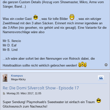
g
die ganzen Custom Details (Anzug vom Showmaster, Mikro, Arme vom
Sänger, Band...)
Was ein cooler Gast
, was für tolle Bilder
, was ein witziger
Zweitthread mit den 3 alten Säcken. Erinnert mich immer irgendwie an
die 3 Affen (nix gesehen, nix gehört und nix gesagt). Eine Variante für die
Namensvorschläge wäre also
Mr S. Ilencio
Mr D. Eaf
Mr B. Lind
...ich wäre aber sofort bei den Nennungen von Rotrock dabei, die
Hoteltradition sollte nicht wirklich gebrochen werden!
a
c
Krampus
h
Mega-Klicky
o
b
Re: Die Domi Silvercolt Show - Episode 17
e
n
B
Montag 20. März 2017, 11:05
e
i
Super Sendung! Playmohueb's Sweetwater ist einfach ein Traum
t
Glückwunsch zum Nachwuchs!
r