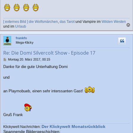
g
[ externes Bild ]
die Wolfsmärchen
,
das Tarot
und Vampire im
Wilden Westen
und im
Urlaub
a
c
frankfn
h
Mega-Klicky
o
b
Re: Die Domi Silvercolt Show - Episode 17
e
n
B
Montag 20. März 2017, 00:15
e
Danke für die gute Unterhaltung Domi
i
t
r
und
a
g
an Playmobueb, einen sehr interssanten Gast!
Gruß Frank
Der Klickywelt Monatsrückblick
Klickywelt Nachrichten:
Spannende Bildergeschichten: