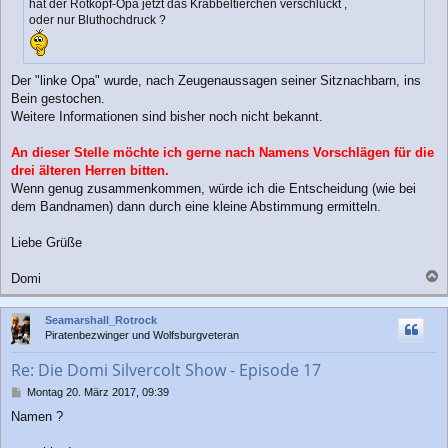
hat der Rotkopf-Opa jetzt das Krabbeltierchen verschluckt ,
oder nur Bluthochdruck ?
Der "linke Opa" wurde, nach Zeugenaussagen seiner Sitznachbarn, ins
Bein gestochen.
Weitere Informationen sind bisher noch nicht bekannt.
An dieser Stelle möchte ich gerne nach Namens Vorschlägen für die
drei älteren Herren bitten.
Wenn genug zusammenkommen, würde ich die Entscheidung (wie bei
dem Bandnamen) dann durch eine kleine Abstimmung ermitteln.
Liebe Grüße
Domi
a
c
Seamarshall_Rotrock
h
Piratenbezwinger und Wolfsburgveteran
o
b
Re: Die Domi Silvercolt Show - Episode 17
e
n
B
Montag 20. März 2017, 09:39
e
Namen ?
i
t