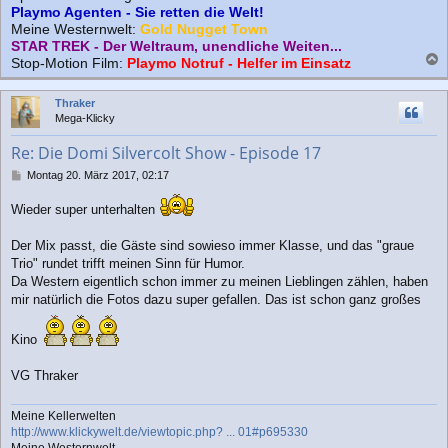
Playmo Agenten - Sie retten die Welt!
Meine Westernwelt:
Gold Nugget Town
STAR TREK - Der Weltraum, unendliche Weiten...
Stop-Motion Film:
Playmo Notruf - Helfer im Einsatz
a
c
Thraker
h
Mega-Klicky
o
b
Re: Die Domi Silvercolt Show - Episode 17
e
n
B
Montag 20. März 2017, 02:17
e
i
Wieder super unterhalten
t
r
Der Mix passt, die Gäste sind sowieso immer Klasse, und das "graue
a
Trio" rundet trifft meinen Sinn für Humor.
g
Da Western eigentlich schon immer zu meinen Lieblingen zählen, haben
mir natürlich die Fotos dazu super gefallen. Das ist schon ganz großes
Kino
VG Thraker
Meine Kellerwelten
http://www.klickywelt.de/viewtopic.php? ... 01#p695330
Meine Westernwelt