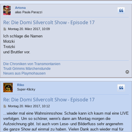
c
Artona
h
alias Paula Parazzi
o
b
Re: Die Domi Silvercolt Show - Episode 17
e
n
B
Montag 20. März 2017, 10:09
e
Ich schlage die Namen
i
Motzki
t
r
Trotzki
a
und Bruttler vor.
g
Die Chroniken von Transmontanien
Trudi Grimms Märchenstunde
Neues aus Playmohausen
a
c
Riko
h
Super-Klicky
o
b
Re: Die Domi Silvercolt Show - Episode 17
e
n
B
Montag 20. März 2017, 10:12
e
...wieder mal eine Wahnsinnsshow. Schade kann ich kaum mal eine LIVE
i
verfolgen. Um so schöner, wenn's dann am Montag morgen die
t
r
Aufzeichnung gibt. Ist auch vom Lese- und Bilderfluss sehr angenehm
a
die ganze Show auf einmal zu haben. Vielen Dank auch wieder mal für