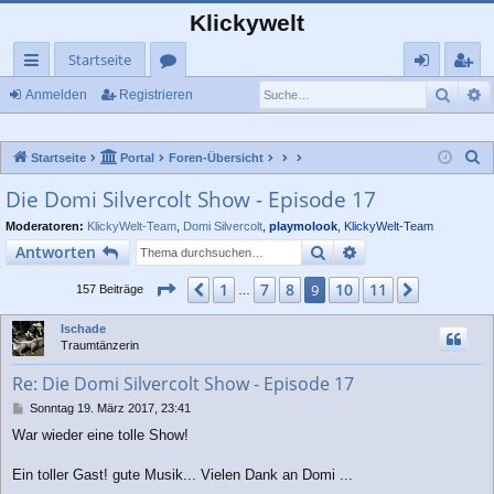
Klickywelt
Startseite
Such
E
ch
or
n
eg
Anmelden
Registrieren
ne
en
m
ist
S
Startseite
Portal
Foren-Übersicht
llz
el
rie
u
Die Domi Silvercolt Show - Episode 17
ug
de
re
c
Moderatoren:
KlickyWelt-Team
,
Domi Silvercolt
,
playmolook
,
KlickyWelt-Team
rif
n
n
h
Suche
Erweiterte Suche
Antworten
e
f
Seite
9
von
11
1
7
8
10
11
Vorherige
9
Nächste
157 Beiträge
…
Ischade
Traumtänzerin
Re: Die Domi Silvercolt Show - Episode 17
B
Sonntag 19. März 2017, 23:41
e
War wieder eine tolle Show!
i
t
r
Ein toller Gast! gute Musik... Vielen Dank an Domi ...
a