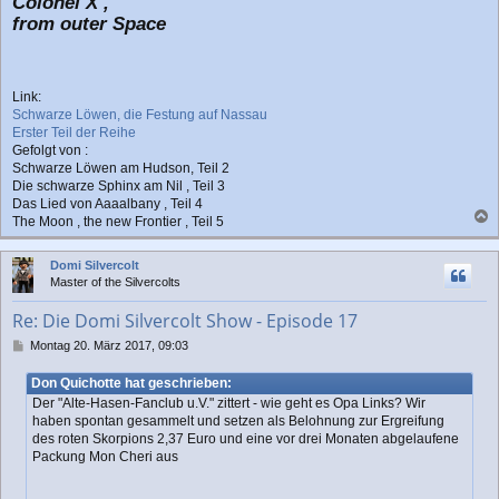
Colonel X ,
from outer Space
Link:
Schwarze Löwen, die Festung auf Nassau
Erster Teil der Reihe
Gefolgt von :
Schwarze Löwen am Hudson, Teil 2
Die schwarze Sphinx am Nil , Teil 3
Das Lied von Aaaalbany , Teil 4
The Moon , the new Frontier , Teil 5
a
c
Domi Silvercolt
h
Master of the Silvercolts
o
b
Re: Die Domi Silvercolt Show - Episode 17
e
n
B
Montag 20. März 2017, 09:03
e
i
Don Quichotte hat geschrieben:
t
Der "Alte-Hasen-Fanclub u.V." zittert - wie geht es Opa Links? Wir
r
haben spontan gesammelt und setzen als Belohnung zur Ergreifung
a
des roten Skorpions 2,37 Euro und eine vor drei Monaten abgelaufene
g
Packung Mon Cheri aus