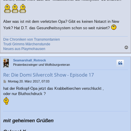
r
a
g
Aber was ist mit dem verletzten Opa? Gibt es keinen Notarzt in New
York? Hat D.T. das Gesundheitssystem schon so weit ruiniert?
Die Chroniken von Transmontanien
Trudi Grimms Märchenstunde
Neues aus Playmohausen
a
c
Seamarshall_Rotrock
h
Piratenbezwinger und Wolfsburgveteran
o
b
Re: Die Domi Silvercolt Show - Episode 17
e
n
B
Montag 20. März 2017, 07:03
e
hat der Rotkopf-Opa jetzt das Krabbeltierchen verschluckt ,
i
oder nur Bluthochdruck ?
t
r
a
g
mit geheimen Grüßen