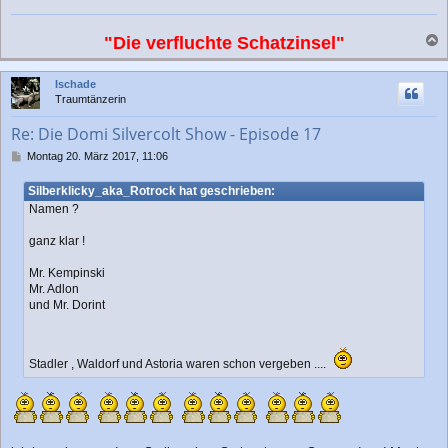
a
g
"Die verfluchte Schatzinsel"
a
c
Ischade
h
Traumtänzerin
o
b
Re: Die Domi Silvercolt Show - Episode 17
e
n
B
Montag 20. März 2017, 11:06
e
i
Silberklicky_aka_Rotrock hat geschrieben:
t
Namen ?
r
a
ganz klar !
g
Mr. Kempinski
Mr. Adlon
und Mr. Dorint
Stadler , Waldorf und Astoria waren schon vergeben ....