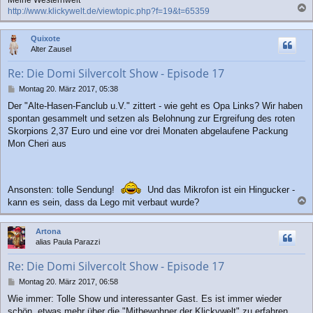
http://www.klickywelt.de/viewtopic.php?f=19&t=65359
a
c
Quixote
h
Alter Zausel
o
b
Re: Die Domi Silvercolt Show - Episode 17
e
n
B
Montag 20. März 2017, 05:38
e
Der "Alte-Hasen-Fanclub u.V." zittert - wie geht es Opa Links? Wir haben
i
spontan gesammelt und setzen als Belohnung zur Ergreifung des roten
t
r
Skorpions 2,37 Euro und eine vor drei Monaten abgelaufene Packung
a
Mon Cheri aus
g
Ansonsten: tolle Sendung!
Und das Mikrofon ist ein Hingucker -
kann es sein, dass da Lego mit verbaut wurde?
a
c
Artona
h
alias Paula Parazzi
o
b
Re: Die Domi Silvercolt Show - Episode 17
e
n
B
Montag 20. März 2017, 06:58
e
Wie immer: Tolle Show und interessanter Gast. Es ist immer wieder
i
schön, etwas mehr über die "Mitbewohner der Klickywelt" zu erfahren.
t