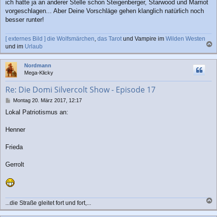
ich hatte ja an anderer Stelle schon Steigenberger, Starwood und Marriot
vorgeschlagen... Aber Deine Vorschläge gehen klanglich natürlich noch
besser runter!
[ externes Bild ]
die Wolfsmärchen
,
das Tarot
und Vampire im
Wilden Westen
und im
Urlaub
a
c
Nordmann
h
Mega-Klicky
o
b
Re: Die Domi Silvercolt Show - Episode 17
e
n
B
Montag 20. März 2017, 12:17
e
Lokal Patriotismus an:
i
t
r
Henner
a
g
Frieda
Gerrolt
...die Straße gleitet fort und fort,...
a
c