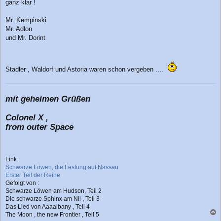
r
ganz klar !
a
g
Mr. Kempinski
Mr. Adlon
und Mr. Dorint
Stadler , Waldorf und Astoria waren schon vergeben ....
mit geheimen Grüßen
Colonel X ,
from outer Space
Link:
Schwarze Löwen, die Festung auf Nassau
Erster Teil der Reihe
Gefolgt von :
Schwarze Löwen am Hudson, Teil 2
Die schwarze Sphinx am Nil , Teil 3
Das Lied von Aaaalbany , Teil 4
The Moon , the new Frontier , Teil 5
a