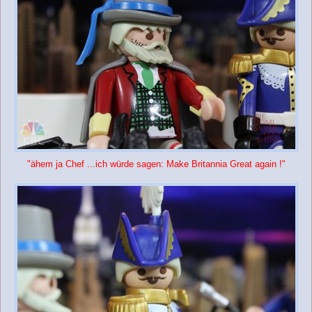
"ähem ja Chef ...ich würde sagen: Make Britannia Great again !"