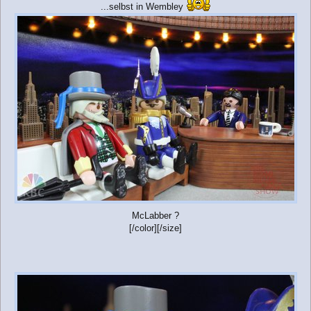
...selbst in Wembley
McLabber ?
[/color][/size]