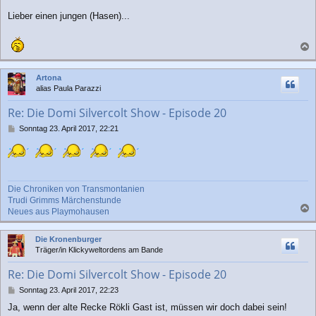
g
Lieber einen jungen (Hasen)...
a
c
Artona
h
alias Paula Parazzi
o
b
Re: Die Domi Silvercolt Show - Episode 20
e
n
B
Sonntag 23. April 2017, 22:21
e
i
t
r
a
Die Chroniken von Transmontanien
g
Trudi Grimms Märchenstunde
Neues aus Playmohausen
a
c
Die Kronenburger
h
Träger/in Klickyweltordens am Bande
o
b
Re: Die Domi Silvercolt Show - Episode 20
e
n
B
Sonntag 23. April 2017, 22:23
e
Ja, wenn der alte Recke Rökli Gast ist, müssen wir doch dabei sein!
i