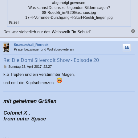
abgeneigt gewesen.
g
Was kannst Du uns zu folgenden Bildern sagen?
08-Roeckli_im%20Gasthaus.jpg
17-4-Vorrunde-Durchgang-4-Start-Roekli_liegen.jpg
[/size]
Das war sicherlich nur das Weibsvolk "in Schuld"...
a
c
Seamarshall_Rotrock
h
Piratenbezwinger und Wolfsburgveteran
o
b
Re: Die Domi Silvercolt Show - Episode 20
e
n
B
Sonntag 23. April 2017, 22:27
e
k.o Tropfen und ein verstimmter Magen,
i
t
und erst die Kopfschmerzen
r
a
g
mit geheimen Grüßen
Colonel X ,
from outer Space