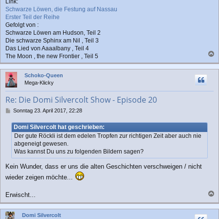
Link:
Schwarze Löwen, die Festung auf Nassau
Erster Teil der Reihe
Gefolgt von :
Schwarze Löwen am Hudson, Teil 2
Die schwarze Sphinx am Nil , Teil 3
Das Lied von Aaaalbany , Teil 4
The Moon , the new Frontier , Teil 5
a
c
Schoko-Queen
h
Mega-Klicky
o
b
Re: Die Domi Silvercolt Show - Episode 20
e
n
B
Sonntag 23. April 2017, 22:28
e
i
Domi Silvercolt hat geschrieben:
t
Der gute Röckli ist dem edelen Tropfen zur richtigen Zeit aber auch nie
r
abgeneigt gewesen.
a
Was kannst Du uns zu folgenden Bildern sagen?
g
Kein Wunder, dass er uns die alten Geschichten verschweigen / nicht
wieder zeigen möchte...
Erwischt...
a
c
Domi Silvercolt
h