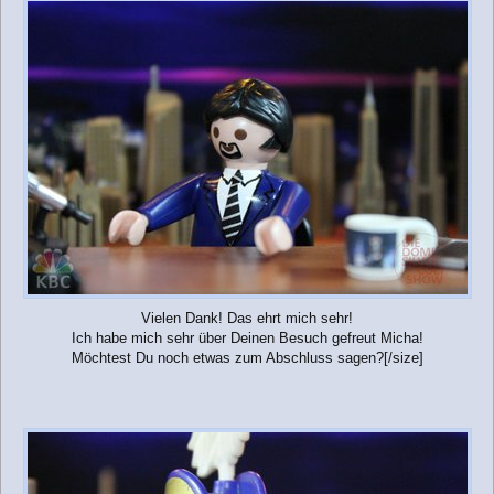
i
t
r
a
g
Vielen Dank! Das ehrt mich sehr!
Ich habe mich sehr über Deinen Besuch gefreut Micha!
Möchtest Du noch etwas zum Abschluss sagen?[/size]