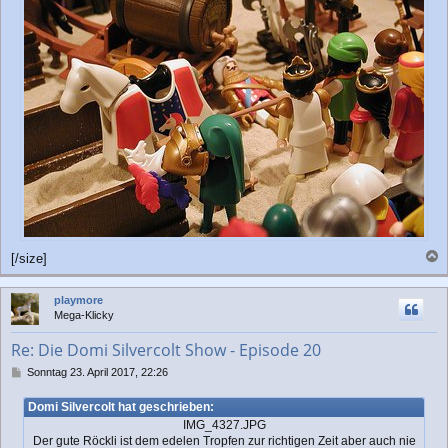
[/size]
a
c
playmore
h
Mega-Klicky
o
b
Re: Die Domi Silvercolt Show - Episode 20
e
n
B
Sonntag 23. April 2017, 22:26
e
i
Domi Silvercolt hat geschrieben:
t
IMG_4327.JPG
r
Der gute Röckli ist dem edelen Tropfen zur richtigen Zeit aber auch nie
a