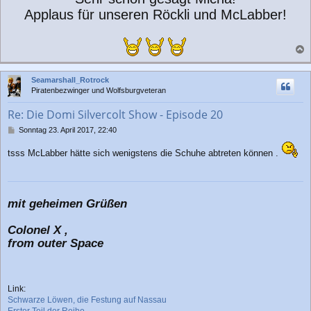
Applaus für unseren Röckli und McLabber!
a
c
Seamarshall_Rotrock
h
Piratenbezwinger und Wolfsburgveteran
o
b
Re: Die Domi Silvercolt Show - Episode 20
e
n
B
Sonntag 23. April 2017, 22:40
e
i
tsss McLabber hätte sich wenigstens die Schuhe abtreten können .
t
r
a
g
mit geheimen Grüßen
Colonel X ,
from outer Space
Link:
Schwarze Löwen, die Festung auf Nassau
Erster Teil der Reihe