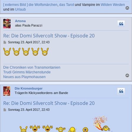
a
[ externes Bild ]
die Wolfsmärchen
,
das Tarot
und Vampire im
Wilden Westen
g
und im
Urlaub
a
c
Artona
h
alias Paula Parazzi
o
b
Re: Die Domi Silvercolt Show - Episode 20
e
n
B
Sonntag 23. April 2017, 22:43
e
i
t
r
a
Die Chroniken von Transmontanien
g
Trudi Grimms Märchenstunde
Neues aus Playmohausen
a
c
Die Kronenburger
h
Träger/in Klickyweltordens am Bande
o
b
Re: Die Domi Silvercolt Show - Episode 20
e
n
B
Sonntag 23. April 2017, 22:43
e
i
t
r
a
: