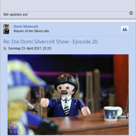
t
r
a
Wir spielen es!
g
a
c
Domi Silvercolt
h
Master of the Silvercolts
o
b
Re: Die Domi Silvercolt Show - Episode 20
e
n
B
Sonntag 23. April 2017, 22:23
e
i
t
r
a
g