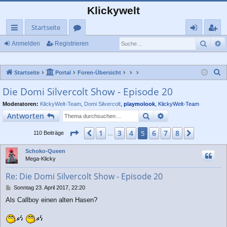
Klickywelt
Startseite
Such
E
ch
or
n
eg
Anmelden
Registrieren
ne
en
m
ist
S
Startseite
Portal
Foren-Übersicht
llz
el
rie
u
Die Domi Silvercolt Show - Episode 20
ug
de
re
c
Moderatoren:
KlickyWelt-Team
,
Domi Silvercolt
,
playmolook
,
KlickyWelt-Team
rif
n
n
h
Suche
Erweiterte Suche
Antworten
e
f
Seite
5
von
8
1
3
4
6
7
8
Vorherige
5
Nächste
110 Beiträge
…
Schoko-Queen
Mega-Klicky
Re: Die Domi Silvercolt Show - Episode 20
B
Sonntag 23. April 2017, 22:20
e
Als Callboy einen alten Hasen?
i
t
r
a