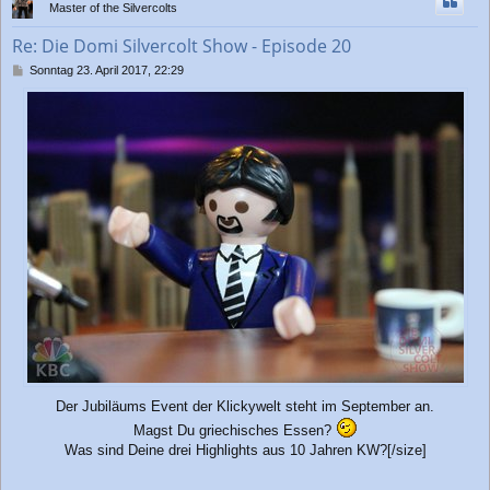
Master of the Silvercolts
o
b
Re: Die Domi Silvercolt Show - Episode 20
e
n
B
Sonntag 23. April 2017, 22:29
e
i
t
r
a
g
Der Jubiläums Event der Klickywelt steht im September an.
Magst Du griechisches Essen?
Was sind Deine drei Highlights aus 10 Jahren KW?[/size]