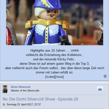
Highlights aus 10 Jahren .....mhhh
vielleicht die Entstehung des Kollektors ,
und der reisende Klicky Felix ,
deine Show ist auf einem guten Weg in die Top 3,
aber vielleicht auch das Forum selbst , das über diese lange Zeit noch
immer mit Leben erfüllt ist.
[/color][/size]
a
c
Domi Silvercolt
h
Master of the Silvercolts
o
b
Re: Die Domi Silvercolt Show - Episode 20
e
n
B
Sonntag 23. April 2017, 22:37
e