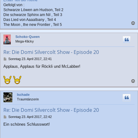
Gefolgt von :
Schwarze Löwen am Hudson, Teil 2
Die schwarze Sphinx am Nil , Teil 3
Das Lied von Aaaalbany , Teil 4
The Moon , the new Frontier , Teil 5
a
c
Schoko-Queen
h
Mega-Klicky
o
b
Re: Die Domi Silvercolt Show - Episode 20
e
n
B
Sonntag 23. April 2017, 22:41
e
Applaus, Applaus für Röckli und McLabber!
i
t
r
a
a
g
c
Ischade
h
Traumtänzerin
o
b
Re: Die Domi Silvercolt Show - Episode 20
e
n
B
Sonntag 23. April 2017, 22:42
e
Ein schönes Schlusswort!
i
t
r