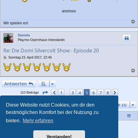
g
anstoss
Wir spielen es!
a
c
Daniela
h
Playmo-Opernhaus-Intendantin
o
b
Re: Die Domi Silvercolt Show - Episode 20
e
n
B
Sonntag 23. April 2017, 22:46
e
i
t
a
r
a
c
Antworten
g
h
o
Seite
5
von
8
1
3
4
6
7
8
Vorherige
5
Nächste
110 Beiträge
…
b
e
Gehe zu
Diese Website nutzt Cookies, um dir den
n
bestmöglichen Komfort bei der Nutzung zu
Startseite
Portal
Foren-Übersicht
bieten.
Mehr erfahren
Powered by
phpBB
® Forum Software © phpBB Limited
Style von
Arty
- Aktualisieren phpBB 3.2 von MrGaby
Verstanden!
Deutsche Übersetzung durch
phpBB.de