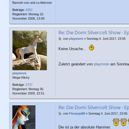
Baronin von und zu Attersee
Beiträge:
6352
Registriert:
Montag 10.
November 2008, 13:09
Re: Die Domi Silvercolt Show - Ep
B
von
playmore
»
Sonntag 4. Juni 2017, 23:05
e
i
Keine Ursache...
t
r
a
Zuletzt geändert von
playmore
am Sonntag 
g
playmore
Mega-Klicky
Beiträge:
2737
Registriert:
Montag 30.
November 2009, 22:51
Re: Die Domi Silvercolt Show - Ep
B
von
Floranja89
»
Sonntag 4. Juni 2017, 23:06
e
i
t
Die ist ja der absolute Hammer.