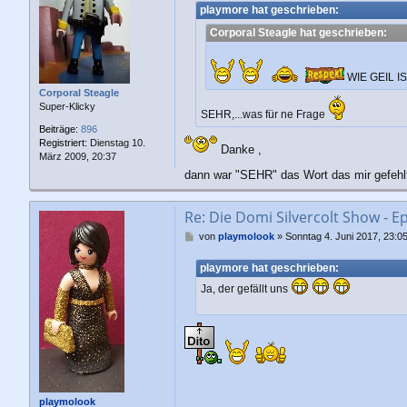
i
playmore hat geschrieben:
t
Corporal Steagle hat geschrieben:
r
a
g
WIE GEIL I
Corporal Steagle
Super-Klicky
SEHR,...was für ne Frage
Beiträge:
896
Registriert:
Dienstag 10.
Danke ,
März 2009, 20:37
dann war "SEHR" das Wort das mir gefehl
Re: Die Domi Silvercolt Show - Ep
B
von
playmolook
»
Sonntag 4. Juni 2017, 23:0
e
i
playmore hat geschrieben:
t
Ja, der gefällt uns
r
a
g
playmolook