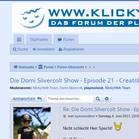
Startseite
Foren
ch
Suche
Anmelden
Registrieren
ne
Startseite
Portal
Foren-Übersicht
llz
ug
Die Domi Silvercolt Show - Episode 21 - Creato
rif
Moderatoren:
KlickyWelt-Team
,
Domi Silvercolt
,
playmolook
,
KlickyWelt-Team
f
Suche
Erweiterte Su
Antworten
Re: Die Domi Silvercolt Show - Ep
B
von
spacewalker
»
Sonntag 4. Juni 2017, 23:0
e
i
Nicht schlecht Herr Specht!
t
r