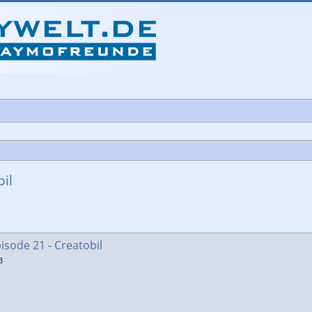
bil
che
isode 21 - Creatobil
3