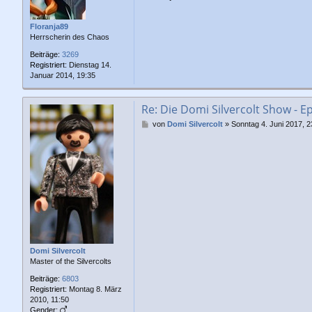
r
a
g
Floranja89
Herrscherin des Chaos
Beiträge:
3269
Registriert:
Dienstag 14.
Januar 2014, 19:35
Re: Die Domi Silvercolt Show - Ep
B
von
Domi Silvercolt
»
Sonntag 4. Juni 2017, 2
e
i
t
r
a
g
Domi Silvercolt
Master of the Silvercolts
Beiträge:
6803
Registriert:
Montag 8. März
2010, 11:50
Gender: