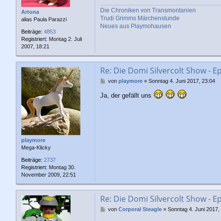
g
Die Chroniken von Transmontanien
Artona
Trudi Grimms Märchenstunde
alias Paula Parazzi
Neues aus Playmohausen
Beiträge:
4853
Registriert:
Montag 2. Juli
2007, 18:21
Re: Die Domi Silvercolt Show - Ep
B
von
playmore
»
Sonntag 4. Juni 2017, 23:04
e
Ja, der gefällt uns
i
t
r
a
g
playmore
Mega-Klicky
Beiträge:
2737
Registriert:
Montag 30.
November 2009, 22:51
Re: Die Domi Silvercolt Show - Ep
B
von
Corporal Steagle
»
Sonntag 4. Juni 2017,
e