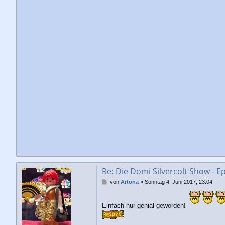
Re: Die Domi Silvercolt Show - Ep
B
von
Artona
»
Sonntag 4. Juni 2017, 23:04
e
i
t
Einfach nur genial geworden!
r
a