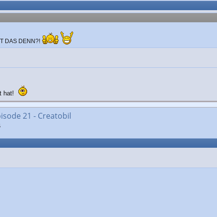
ST DAS DENN?!
t hat!
isode 21 - Creatobil
5