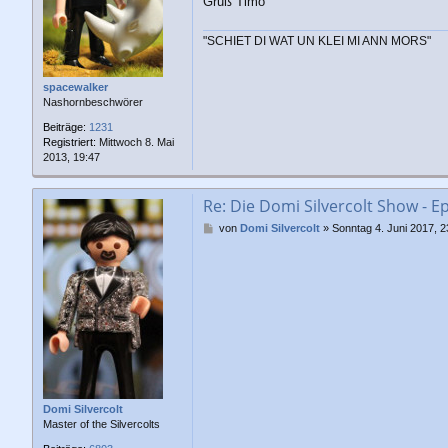
Gruß Timo
a
g
"SCHIET DI WAT UN KLEI MI ANN MORS"
spacewalker
Nashornbeschwörer
Beiträge:
1231
Registriert:
Mittwoch 8. Mai
2013, 19:47
Re: Die Domi Silvercolt Show - Ep
B
von
Domi Silvercolt
»
Sonntag 4. Juni 2017, 2
e
i
t
r
a
g
Domi Silvercolt
Master of the Silvercolts