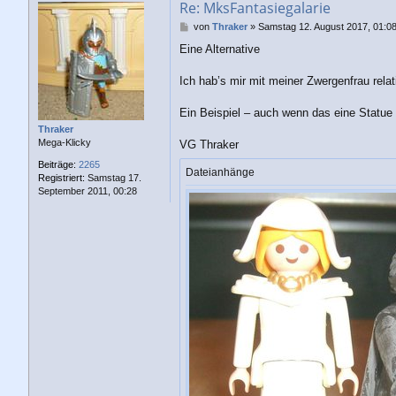
Re: MksFantasiegalarie
B
von
Thraker
»
Samstag 12. August 2017, 01:0
e
Eine Alternative
i
t
r
Ich hab’s mir mit meiner Zwergenfrau rela
a
g
Ein Beispiel – auch wenn das eine Statue s
Thraker
Mega-Klicky
VG Thraker
Beiträge:
2265
Dateianhänge
Registriert:
Samstag 17.
September 2011, 00:28