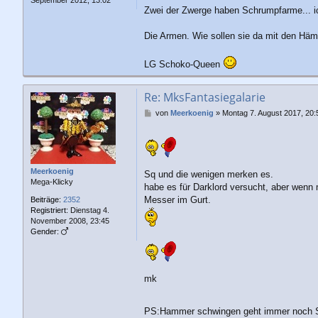
Zwei der Zwerge haben Schrumpfarme... ic
Die Armen. Wie sollen sie da mit den Hä
LG Schoko-Queen
Re: MksFantasiegalarie
B
von
Meerkoenig
»
Montag 7. August 2017, 20:
e
i
t
r
a
Meerkoenig
Sq und die wenigen merken es.
g
Mega-Klicky
habe es für Darklord versucht, aber wen
Messer im Gurt.
Beiträge:
2352
Registriert:
Dienstag 4.
November 2008, 23:45
Gender:
mk
PS:Hammer schwingen geht immer noch