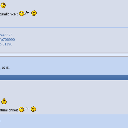
r
tümlichkeit
&t=45625
55#p706990
&t=51196
, 07:51
r
ntümlichkeit