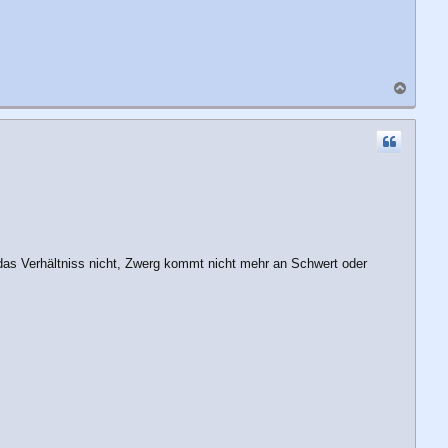
N
a
c
h
o
b
e
n
as Verhältniss nicht, Zwerg kommt nicht mehr an Schwert oder