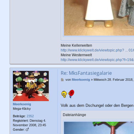
Meine Kellerwelten
http://www.klickywelt.de/viewtopic.php? ... 
Meine Westernwelt
http://www.klickywelt.de/viewtopic.php?f=19
Re: MksFantasiegalarie
B
von
Meerkoenig
»
Mittwoch 28. Februar 2018,
e
i
t
r
a
Meerkoenig
Volk aus dem Dschungel oder den Bergen
g
Mega-Klicky
Dateianhänge
Beiträge:
2352
Registriert:
Dienstag 4.
November 2008, 23:45
Gender: