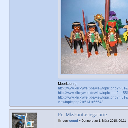
Meerkoenig
http://www.klickywelt.de/viewtopic.php?f=51
http://www.klickywelt.de/viewtopic.php? ... 
http://www.klickywelt.de/viewtopic.php?f=51
viewtopic.php?f=51&t=65643
Re: MksFantasiegalarie
B
von
wuppi
»
Donnerstag 1. März 2018, 00:11
e