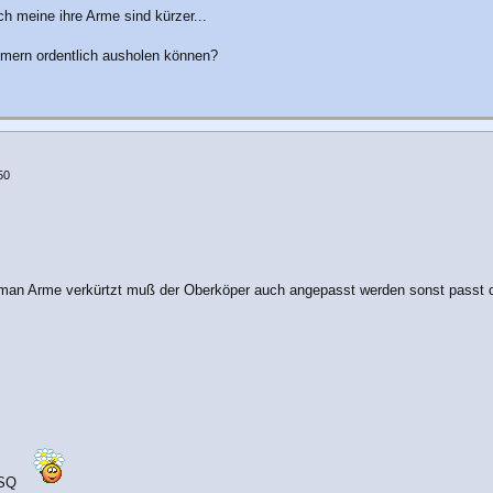
h meine ihre Arme sind kürzer...
mmern ordentlich ausholen können?
50
n man Arme verkürtzt muß der Oberköper auch angepasst werden sonst passt d
 SQ