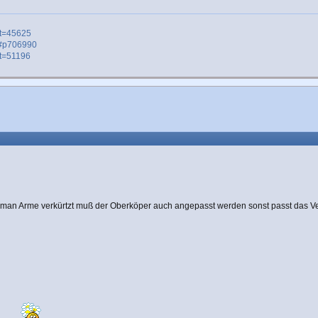
&t=45625
55#p706990
&t=51196
n man Arme verkürtzt muß der Oberköper auch angepasst werden sonst passt das Ve