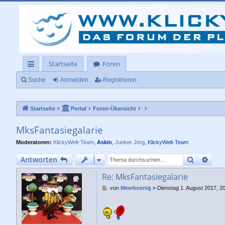
Startseite
Foren
ch
Suche
Anmelden
Registrieren
ne
Startseite
Portal
Foren-Übersicht
llz
ug
MksFantasiegalarie
rif
Moderatoren:
KlickyWelt-Team
,
Askin
,
Junker Jörg
,
KlickyWelt-Team
f
Suche
Erwe
Antworten
Re: MksFantasiegalarie
B
von
Meerkoenig
»
Dienstag 1. August 2017, 2
e
i
t
r