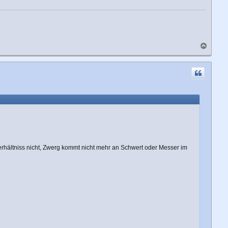
N
a
c
h
o
b
e
n
rhältniss nicht, Zwerg kommt nicht mehr an Schwert oder Messer im