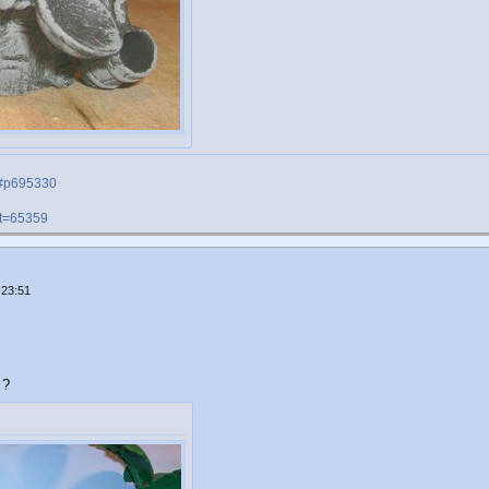
01#p695330
&t=65359
 23:51
 ?