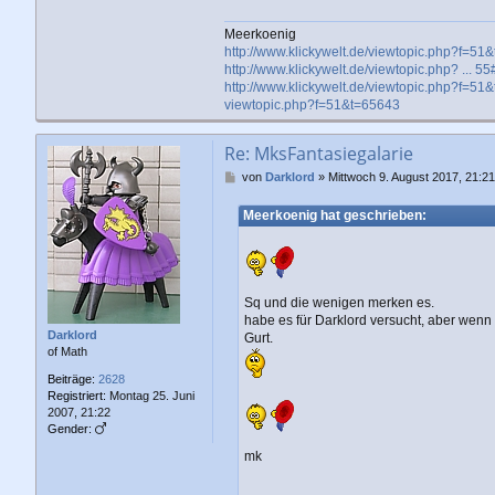
Meerkoenig
http://www.klickywelt.de/viewtopic.php?f=51
http://www.klickywelt.de/viewtopic.php? ... 
http://www.klickywelt.de/viewtopic.php?f=51
viewtopic.php?f=51&t=65643
Re: MksFantasiegalarie
B
von
Darklord
»
Mittwoch 9. August 2017, 21:21
e
i
Meerkoenig hat geschrieben:
t
r
a
g
Sq und die wenigen merken es.
habe es für Darklord versucht, aber wen
Darklord
Gurt.
of Math
Beiträge:
2628
Registriert:
Montag 25. Juni
2007, 21:22
Gender:
mk