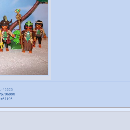
&t=45625
55#p706990
&t=51196