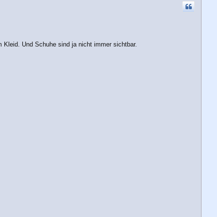
h
o
b
e
n
m Kleid. Und Schuhe sind ja nicht immer sichtbar.