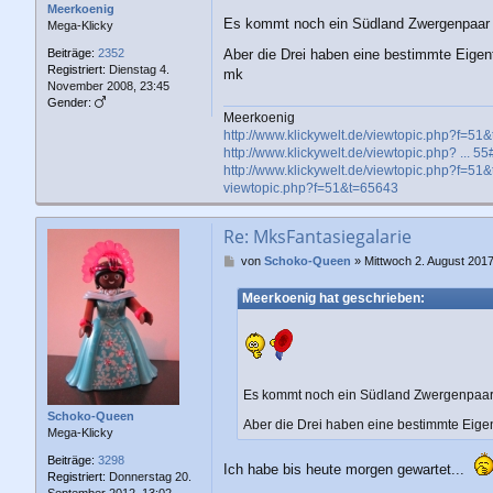
a
Meerkoenig
g
Es kommt noch ein Südland Zwergenpaa
Mega-Klicky
Aber die Drei haben eine bestimmte Eigen
Beiträge:
2352
Registriert:
Dienstag 4.
mk
November 2008, 23:45
Gender:
Meerkoenig
http://www.klickywelt.de/viewtopic.php?f=51
http://www.klickywelt.de/viewtopic.php? ... 
http://www.klickywelt.de/viewtopic.php?f=51
viewtopic.php?f=51&t=65643
Re: MksFantasiegalarie
B
von
Schoko-Queen
»
Mittwoch 2. August 2017
e
i
Meerkoenig hat geschrieben:
t
r
a
g
Es kommt noch ein Südland Zwergenpaa
Schoko-Queen
Aber die Drei haben eine bestimmte Eige
Mega-Klicky
Beiträge:
3298
Ich habe bis heute morgen gewartet...
Registriert:
Donnerstag 20.
September 2012, 13:02