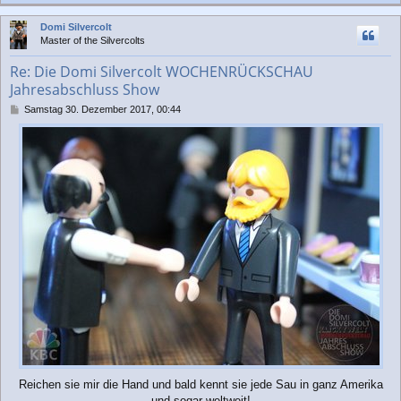
a
c
Domi Silvercolt
h
Master of the Silvercolts
o
b
Re: Die Domi Silvercolt WOCHENRÜCKSCHAU
e
Jahresabschluss Show
n
B
Samstag 30. Dezember 2017, 00:44
e
i
t
r
a
g
Reichen sie mir die Hand und bald kennt sie jede Sau in ganz Amerika
und sogar weltweit!