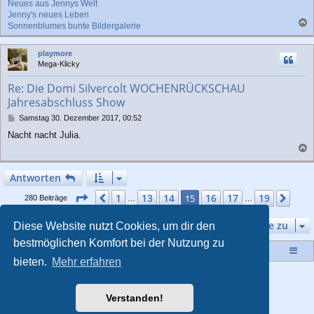
Neues aus Jennys Welt
Jenny's neues Leben
Sonnenblumes bunte Bildergalerie
a
c
playmore
h
Mega-Klicky
o
b
Re: Die Domi Silvercolt WOCHENRÜCKSCHAU
e
Jahresabschluss Show
n
B
Samstag 30. Dezember 2017, 00:52
e
Nacht nacht Julia.
i
t
a
r
a
c
Antworten
g
h
o
Seite
15
von
19
1
13
14
16
17
19
Vorherige
15
Näc
280 Beiträge
…
…
b
e
Gehe zu
Diese Website nutzt Cookies, um dir den
n
bestmöglichen Komfort bei der Nutzung zu
Startseite
Portal
Foren-Übersicht
bieten.
Mehr erfahren
Powered by
phpBB
® Forum Software © phpBB Limited
Style von
Arty
- Aktualisieren phpBB 3.2 von MrGaby
Verstanden!
Deutsche Übersetzung durch
phpBB.de
Datenschutz
|
Nutzungsbedingungen
|
Impressum