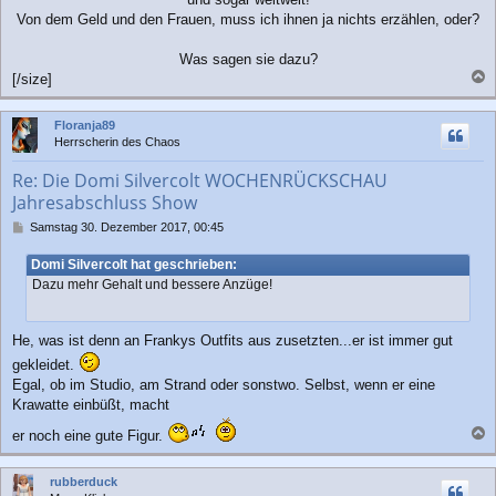
Von dem Geld und den Frauen, muss ich ihnen ja nichts erzählen, oder?
Was sagen sie dazu?
[/size]
a
c
Floranja89
h
Herrscherin des Chaos
o
b
Re: Die Domi Silvercolt WOCHENRÜCKSCHAU
e
Jahresabschluss Show
n
B
Samstag 30. Dezember 2017, 00:45
e
i
Domi Silvercolt hat geschrieben:
t
Dazu mehr Gehalt und bessere Anzüge!
r
a
g
He, was ist denn an Frankys Outfits aus zusetzten...er ist immer gut
gekleidet.
Egal, ob im Studio, am Strand oder sonstwo. Selbst, wenn er eine
Krawatte einbüßt, macht
er noch eine gute Figur.
a
c
rubberduck
h