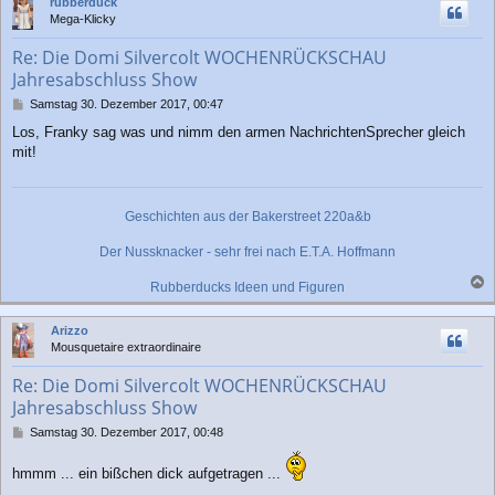
rubberduck
h
Mega-Klicky
o
b
Re: Die Domi Silvercolt WOCHENRÜCKSCHAU
e
Jahresabschluss Show
n
B
Samstag 30. Dezember 2017, 00:47
e
Los, Franky sag was und nimm den armen NachrichtenSprecher gleich
i
mit!
t
r
a
g
Geschichten aus der Bakerstreet 220a&b
Der Nussknacker - sehr frei nach E.T.A. Hoffmann
Rubberducks Ideen und Figuren
a
c
Arizzo
h
Mousquetaire extraordinaire
o
b
Re: Die Domi Silvercolt WOCHENRÜCKSCHAU
e
Jahresabschluss Show
n
B
Samstag 30. Dezember 2017, 00:48
e
i
hmmm ... ein bißchen dick aufgetragen ...
t