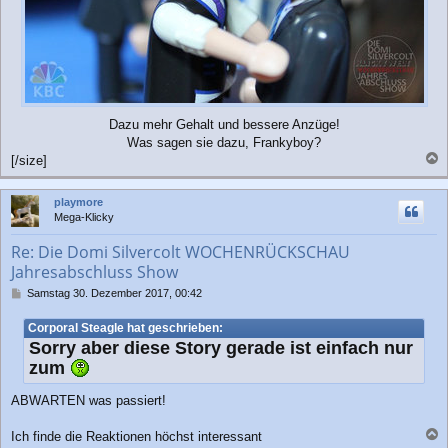
Dazu mehr Gehalt und bessere Anzüge!
Was sagen sie dazu, Frankyboy?
[/size]
a
c
playmore
h
Mega-Klicky
o
b
Re: Die Domi Silvercolt WOCHENRÜCKSCHAU
e
Jahresabschluss Show
n
B
Samstag 30. Dezember 2017, 00:42
e
i
Corporal Steagle hat geschrieben:
t
Sorry aber diese Story gerade ist einfach nur
r
zum
a
g
ABWARTEN was passiert!
Ich finde die Reaktionen höchst interessant