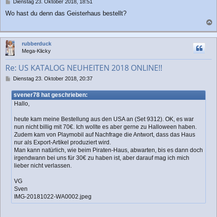
B
Dienstag 23. Oktober 2018, 18:51
e
Wo hast du denn das Geisterhaus bestellt?
i
t
a
r
a
c
rubberduck
g
h
Mega-Klicky
o
b
Re: US KATALOG NEUHEITEN 2018 ONLINE!!
e
n
B
Dienstag 23. Oktober 2018, 20:37
e
i
svener78 hat geschrieben:
t
Hallo,
r
a
heute kam meine Bestellung aus den USA an (Set 9312). OK, es war
g
nun nicht billig mit 70€. Ich wollte es aber gerne zu Halloween haben.
Zudem kam von Playmobil auf Nachfrage die Antwort, dass das Haus
nur als Export-Artikel produziert wird.
Man kann natürlich, wie beim Piraten-Haus, abwarten, bis es dann doch
irgendwann bei uns für 30€ zu haben ist, aber darauf mag ich mich
lieber nicht verlassen.
VG
Sven
IMG-20181022-WA0002.jpeg