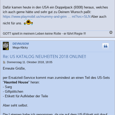
g
Dafür kamen heute in den USA ein Doppelpack (9308) heraus, welches
ich auch gerne hätte und sehr gut zu Deinem Wunsch paßt:
https://www.playmobil.us/mummy-and-grim ... ml?src=SLN
Aber auch
nicht für uns.
GOTT spielt in meinem Leben keine Rolle - er führt Regie !!!
a
c
DEVNUSOM
h
Mega-Klicky
o
b
Re: US KATALOG NEUHEITEN 2018 ONLINE!!
e
n
B
Donnerstag 11. Oktober 2018, 18:05
e
Erneute Grüße,
i
t
r
per Ersatzteil-Service kommt man zumindest an einen Teil des US-Sets
a
"
Haunted House
" heran:
g
- Sarg
- Giftpöttchen
- Etikett für Aufkleber der Teile
Aber seht selbst.
Die Laternen habe ich genommen, da sie auf dem US-Etikett mit drauf