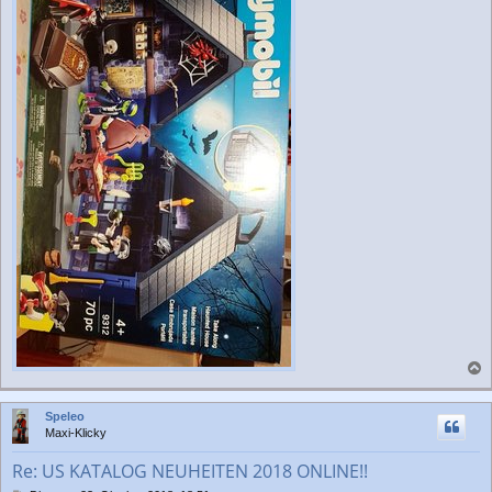
a
c
Speleo
h
Maxi-Klicky
o
b
Re: US KATALOG NEUHEITEN 2018 ONLINE!!
e
n