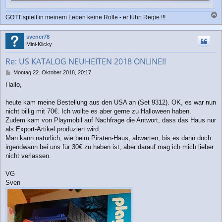
GOTT spielt in meinem Leben keine Rolle - er führt Regie !!!
a
c
svener78
h
Mini-Klicky
o
b
Re: US KATALOG NEUHEITEN 2018 ONLINE!!
e
n
B
Montag 22. Oktober 2018, 20:17
e
Hallo,
i
t
r
heute kam meine Bestellung aus den USA an (Set 9312). OK, es war nun
a
nicht billig mit 70€. Ich wollte es aber gerne zu Halloween haben.
g
Zudem kam von Playmobil auf Nachfrage die Antwort, dass das Haus nur
als Export-Artikel produziert wird.
Man kann natürlich, wie beim Piraten-Haus, abwarten, bis es dann doch
irgendwann bei uns für 30€ zu haben ist, aber darauf mag ich mich lieber
nicht verlassen.
VG
Sven