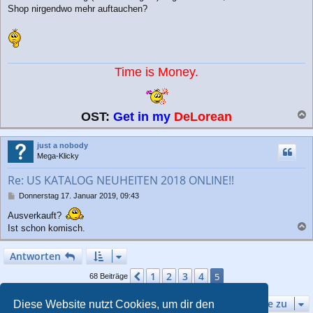
Shop nirgendwo mehr auftauchen?
Time is Money.
OST:
Get in my
DeLorean
a
c
just a nobody
h
Mega-Klicky
o
b
Re: US KATALOG NEUHEITEN 2018 ONLINE!!
e
n
B
Donnerstag 17. Januar 2019, 09:43
e
Ausverkauft?
i
t
Ist schon komisch.
r
a
a
c
Antworten
g
h
o
1
2
3
4
Vorherige
5
68 Beiträge
b
e
Gehe zu
Diese Website nutzt Cookies, um dir den
n