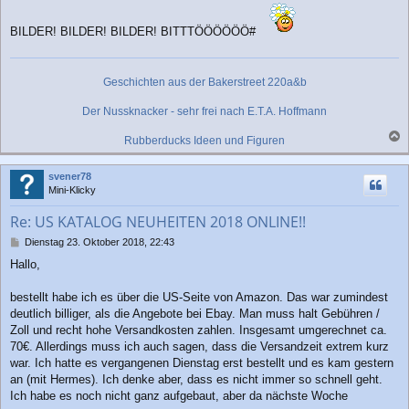
BILDER! BILDER! BILDER! BITTTÖÖÖÖÖÖ#
Geschichten aus der Bakerstreet 220a&b
Der Nussknacker - sehr frei nach E.T.A. Hoffmann
Rubberducks Ideen und Figuren
a
c
svener78
h
Mini-Klicky
o
b
Re: US KATALOG NEUHEITEN 2018 ONLINE!!
e
n
B
Dienstag 23. Oktober 2018, 22:43
e
Hallo,
i
t
r
bestellt habe ich es über die US-Seite von Amazon. Das war zumindest
a
deutlich billiger, als die Angebote bei Ebay. Man muss halt Gebühren /
g
Zoll und recht hohe Versandkosten zahlen. Insgesamt umgerechnet ca.
70€. Allerdings muss ich auch sagen, dass die Versandzeit extrem kurz
war. Ich hatte es vergangenen Dienstag erst bestellt und es kam gestern
an (mit Hermes). Ich denke aber, dass es nicht immer so schnell geht.
Ich habe es noch nicht ganz aufgebaut, aber da nächste Woche