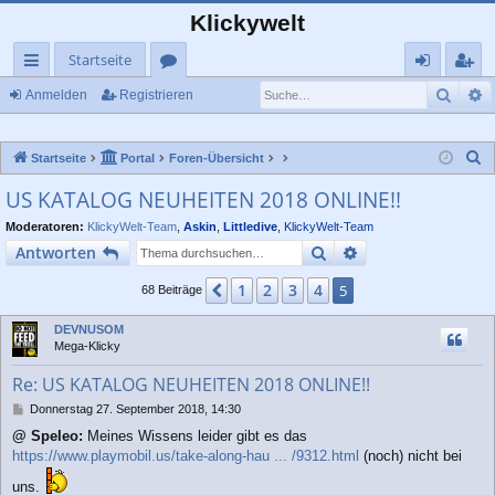
Klickywelt
Startseite
Such
E
ch
or
n
eg
Anmelden
Registrieren
ne
en
m
ist
S
Startseite
Portal
Foren-Übersicht
llz
el
rie
u
US KATALOG NEUHEITEN 2018 ONLINE!!
ug
de
re
c
Moderatoren:
KlickyWelt-Team
,
Askin
,
Littledive
,
KlickyWelt-Team
rif
n
n
h
Suche
Erweiterte Suche
Antworten
e
f
1
2
3
4
Vorherige
5
68 Beiträge
DEVNUSOM
Mega-Klicky
Re: US KATALOG NEUHEITEN 2018 ONLINE!!
B
Donnerstag 27. September 2018, 14:30
e
@ Speleo:
Meines Wissens leider gibt es das
i
https://www.playmobil.us/take-along-hau ... /9312.html
(noch) nicht bei
t
r
uns.
a