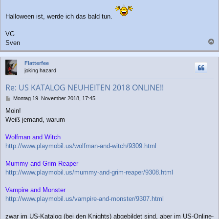
Halloween ist, werde ich das bald tun.
VG
Sven
a
c
Flatterfee
h
joking hazard
o
b
Re: US KATALOG NEUHEITEN 2018 ONLINE!!
e
n
B
Montag 19. November 2018, 17:45
e
Moin!
i
Weiß jemand, warum
t
r
a
Wolfman and Witch
g
http://www.playmobil.us/wolfman-and-witch/9309.html
Mummy and Grim Reaper
http://www.playmobil.us/mummy-and-grim-reaper/9308.html
Vampire and Monster
http://www.playmobil.us/vampire-and-monster/9307.html
zwar im US-Katalog (bei den Knights) abgebildet sind, aber im US-Online-