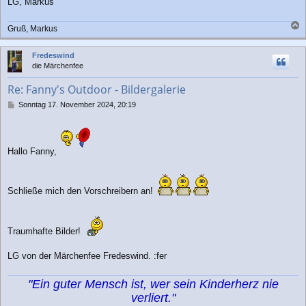
LG, Markus
Gruß, Markus
a
c
Fredeswind
h
die Märchenfee
o
b
Re: Fanny's Outdoor - Bildergalerie
e
n
B
Sonntag 17. November 2024, 20:19
e
i
t
r
Hallo Fanny,
a
g
Schließe mich den Vorschreibern an!
Traumhafte Bilder!
LG von der Märchenfee Fredeswind. :fer
"Ein guter Mensch ist, wer sein Kinderherz nie
verliert."