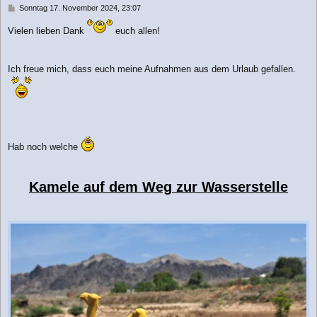
n
B
Sonntag 17. November 2024, 23:07
e
i
Vielen lieben Dank
euch allen!
t
r
a
Ich freue mich, dass euch meine Aufnahmen aus dem Urlaub gefallen.
g
Hab noch welche
Kamele auf dem Weg zur Wasserstelle