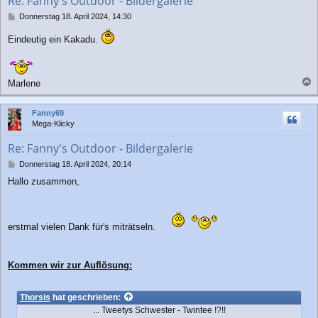
Re: Fanny's Outdoor - Bildergalerie
e
n
B
Donnerstag 18. April 2024, 14:30
e
i
Eindeutig ein Kakadu.
t
r
a
g
Marlene
a
c
Fanny69
h
Mega-Klicky
o
b
Re: Fanny's Outdoor - Bildergalerie
e
n
B
Donnerstag 18. April 2024, 20:14
e
Hallo zusammen,
i
t
r
a
erstmal vielen Dank für's miträtseln.
g
Kommen wir zur Auflösung:
Thorsis
hat geschrieben:
... Tweetys Schwester - Twintee !?!!