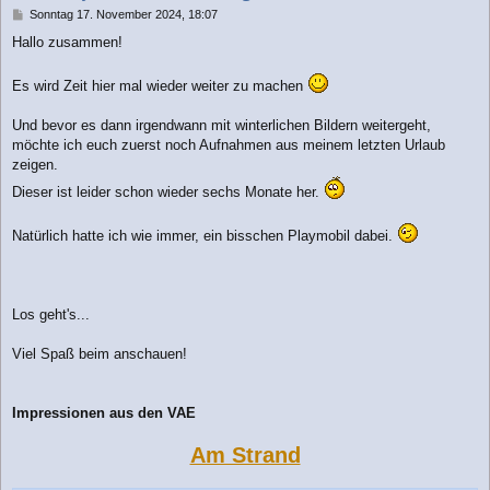
n
B
Sonntag 17. November 2024, 18:07
e
Hallo zusammen!
i
t
r
Es wird Zeit hier mal wieder weiter zu machen
a
g
Und bevor es dann irgendwann mit winterlichen Bildern weitergeht,
möchte ich euch zuerst noch Aufnahmen aus meinem letzten Urlaub
zeigen.
Dieser ist leider schon wieder sechs Monate her.
Natürlich hatte ich wie immer, ein bisschen Playmobil dabei.
Los geht's...
Viel Spaß beim anschauen!
Impressionen aus den VAE
Am Strand