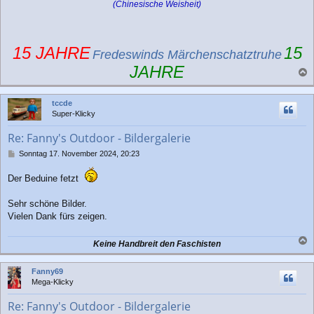
(Chinesische Weisheit)
15 JAHRE
15
Fredeswinds Märchenschatztruhe
JAHRE
a
c
tccde
h
Super-Klicky
o
b
Re: Fanny's Outdoor - Bildergalerie
e
n
B
Sonntag 17. November 2024, 20:23
e
i
Der Beduine fetzt
t
r
Sehr schöne Bilder.
a
Vielen Dank fürs zeigen.
g
Keine Handbreit den Faschisten
a
c
Fanny69
h
Mega-Klicky
o
b
Re: Fanny's Outdoor - Bildergalerie
e