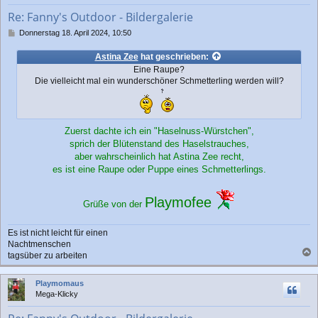
b
Re: Fanny's Outdoor - Bildergalerie
e
n
B
Donnerstag 18. April 2024, 10:50
e
i
Astina Zee
hat geschrieben:
t
Eine Raupe?
r
Die vielleicht mal ein wunderschöner Schmetterling werden will?
a
g
Zuerst dachte ich ein "Haselnuss-Würstchen",
sprich der Blütenstand des Haselstrauches,
aber wahrscheinlich hat Astina Zee recht,
es ist eine Raupe oder Puppe eines Schmetterlings.
Playmofee
Grüße von der
Es ist nicht leicht für einen
Nachtmenschen
tagsüber zu arbeiten
a
c
Playmomaus
h
Mega-Klicky
o
b