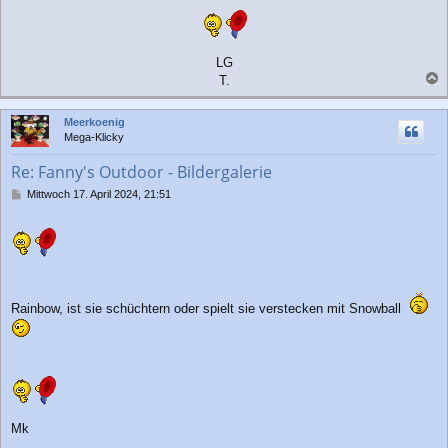
g
LG
T.
a
c
Meerkoenig
h
Mega-Klicky
o
b
Re: Fanny's Outdoor - Bildergalerie
e
n
B
Mittwoch 17. April 2024, 21:51
e
i
t
r
a
g
Rainbow, ist sie schüchtern oder spielt sie verstecken mit Snowball
Mk