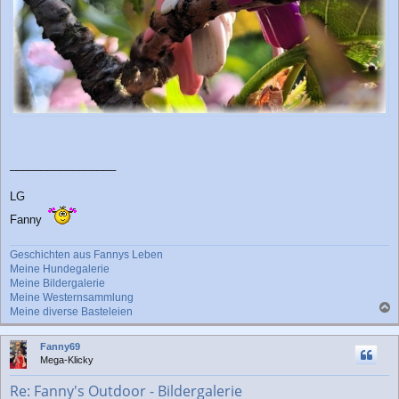
_________________
LG
Fanny
Geschichten aus Fannys Leben
Meine Hundegalerie
Meine Bildergalerie
Meine Westernsammlung
Meine diverse Basteleien
a
c
Fanny69
h
Mega-Klicky
o
b
Re: Fanny's Outdoor - Bildergalerie
e