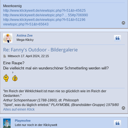
Meerkoenig
http://www.klickywelt.de/viewtopic.php?f=51&t=45625
http://www.klickywelt.de/viewtopic.php? ... 55#p706990
http://www.klickywelt.de/viewtopic.php?f=51&t=51196
viewtopic.php?f=51&t=65643
a
c
Astina Zee
h
Mega-Klicky
o
b
Re: Fanny's Outdoor - Bildergalerie
e
n
B
Mittwoch 17. April 2024, 22:15
e
Eine Raupe?
i
Die vielleicht mal ein wunderschöner Schmetterling werden will?
t
r
a
g
"Im Reich der Wirklichkeit ist man nie so glücklich wie im Reich der
Gedanken."
Arthur Schopenhauer (1788-1860), dt. Philosoph
"Spiel', was du täglich erlebst."
PLAYMOBIL (Brandstätter-Gruppe) 1979/80
Alles auf einen Klick
a
c
Playmofee
h
Lebt nur noch in der Klickywelt
o