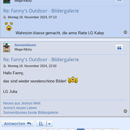
Mega-Klicky
o
b
Re: Fanny's Outdoor - Bildergalerie
e
n
B
Montag 18. November 2024, 07:13
e
i
t
Wahnsinn klasse gemacht, die arme Ratte LG Kalep
r
a
a
c
g
Sonnenblume
h
Mega-Klicky
o
b
Re: Fanny's Outdoor - Bildergalerie
e
n
B
Montag 18. November 2024, 22:02
e
Hallo Fanny,
i
t
das sind wieder wunderschöne Bilder!
r
a
LG Julia
g
Neues aus Jennys Welt
Jenny's neues Leben
Sonnenblumes bunte Bildergalerie
a
c
Antworten
h
o