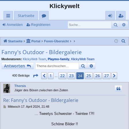
Klickywelt
Startseite
Such
E
ch
or
n
eg
Anmelden
Registrieren
ne
en
m
ist
S
Startseite
Portal
Foren-Übersicht
llz
el
rie
u
Fanny's Outdoor - Bildergalerie
ug
de
re
c
Moderatoren:
KlickyWelt-Team
,
Playmo-family
,
KlickyWelt-Team
rif
n
n
h
Suche
Erweiterte Suche
Antworten
e
f
Seite
24
von
27
1
22
23
25
26
27
Vorherige
24
Näch
400 Beiträge
…
Thorsis
Jäger des Bösen zwischen den Zeiten
Re: Fanny's Outdoor - Bildergalerie
B
Mittwoch 17. April 2024, 21:48
e
... Tweetys Schwester - Twintee !?!!
i
t
r
Schöne Bilder !!
a