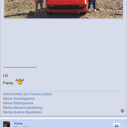
_________________
LG
Fanny
Geschichten aus Fannys Leben
Meine Hundegalerie
Meine Bildergalerie
Meine Westernsammlung
Meine diverse Basteleien
a
c
Kalep
h