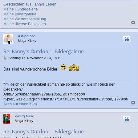
Geschichten aus Fannys Leben
Meine Hundegalerie
Meine Bildergalerie
Meine Westernsammlung
Meine diverse Basteleien
a
c
Astina Zee
h
Mega-Klicky
o
b
Re: Fanny's Outdoor - Bildergalerie
e
n
B
Sonntag 17. November 2024, 18:19
e
i
Das sind wunderschöne Bilder!
t
r
a
"Im Reich der Wirklichkeit ist man nie so glücklich wie im Reich der
g
Gedanken."
Arthur Schopenhauer (1788-1860), dt. Philosoph
"Spiel', was du täglich erlebst."
PLAYMOBIL (Brandstätter-Gruppe) 1979/80
Alles auf einen Klick
a
c
Zwerg Nase
h
Mega-Klicky
o
b
Re: Fanny's Outdoor - Bildergalerie
e
n
B