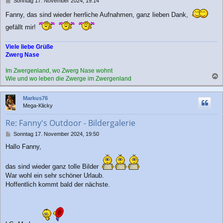
Sonntag 17. November 2024, 19:14
e
Fanny, das sind wieder herrliche Aufnahmen, ganz lieben Dank,
i
t
gefällt mir!
r
a
g
Viele liebe Grüße
Zwerg Nase
Im Zwergenland, wo Zwerg Nase wohnt
Wie und wo leben die Zwerge im Zwergenland
a
c
Markus76
h
Mega-Klicky
o
b
Re: Fanny's Outdoor - Bildergalerie
e
n
B
Sonntag 17. November 2024, 19:50
e
Hallo Fanny,
i
t
r
das sind wieder ganz tolle Bilder
a
War wohl ein sehr schöner Urlaub.
g
Hoffentlich kommt bald der nächste.