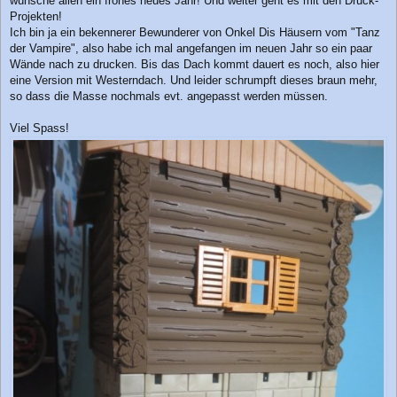
wünsche allen ein frohes neues Jahr! Und weiter geht es mit den Druck-
a
Projekten!
g
Ich bin ja ein bekennerer Bewunderer von Onkel Dis Häusern vom "Tanz
der Vampire", also habe ich mal angefangen im neuen Jahr so ein paar
Wände nach zu drucken. Bis das Dach kommt dauert es noch, also hier
eine Version mit Westerndach. Und leider schrumpft dieses braun mehr,
so dass die Masse nochmals evt. angepasst werden müssen.
Viel Spass!