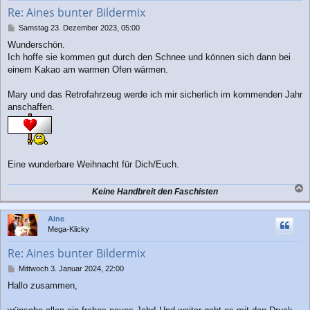
b
Re: Aines bunter Bildermix
e
n
B
Samstag 23. Dezember 2023, 05:00
e
Wunderschön.
i
Ich hoffe sie kommen gut durch den Schnee und können sich dann bei
t
r
einem Kakao am warmen Ofen wärmen.
a
g
Mary und das Retrofahrzeug werde ich mir sicherlich im kommenden Jahr
anschaffen.
Eine wunderbare Weihnacht für Dich/Euch.
Keine Handbreit den Faschisten
a
c
Aine
h
Mega-Klicky
o
b
Re: Aines bunter Bildermix
e
n
B
Mittwoch 3. Januar 2024, 22:00
e
Hallo zusammen,
i
t
r