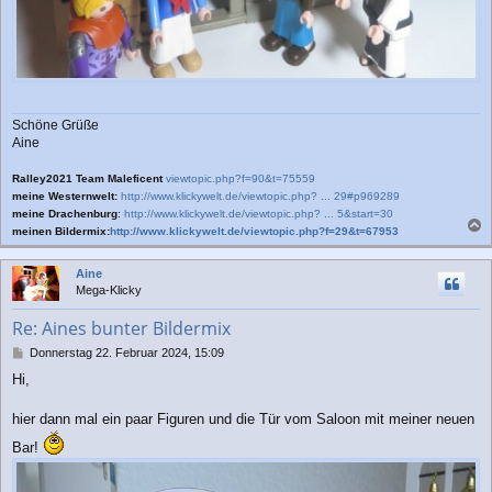
Schöne Grüße
Aine
Ralley2021 Team Maleficent
viewtopic.php?f=90&t=75559
meine Westernwelt:
http://www.klickywelt.de/viewtopic.php? ... 29#p969289
meine Drachenburg
:
http://www.klickywelt.de/viewtopic.php? ... 5&start=30
meinen Bildermix:
http://www.klickywelt.de/viewtopic.php?f=29&t=67953
a
c
Aine
h
Mega-Klicky
o
b
Re: Aines bunter Bildermix
e
n
B
Donnerstag 22. Februar 2024, 15:09
e
Hi,
i
t
r
hier dann mal ein paar Figuren und die Tür vom Saloon mit meiner neuen
a
Bar!
g