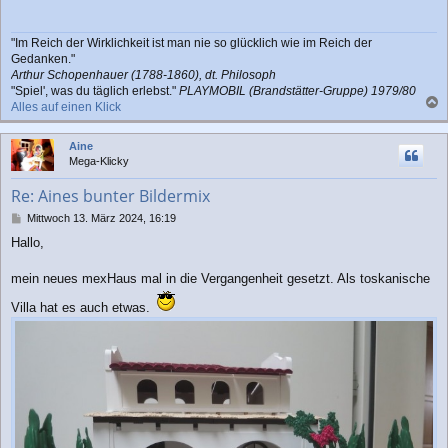
t
r
a
"Im Reich der Wirklichkeit ist man nie so glücklich wie im Reich der
g
Gedanken."
Arthur Schopenhauer (1788-1860), dt. Philosoph
"Spiel', was du täglich erlebst."
PLAYMOBIL (Brandstätter-Gruppe) 1979/80
Alles auf einen Klick
a
c
Aine
h
Mega-Klicky
o
b
Re: Aines bunter Bildermix
e
n
B
Mittwoch 13. März 2024, 16:19
e
Hallo,
i
t
r
mein neues mexHaus mal in die Vergangenheit gesetzt. Als toskanische
a
Villa hat es auch etwas.
g