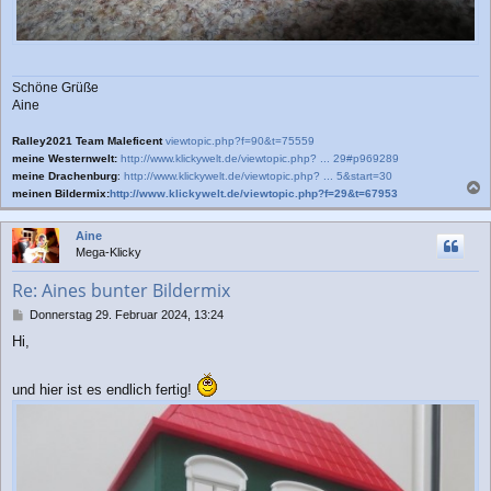
Schöne Grüße
Aine
Ralley2021 Team Maleficent
viewtopic.php?f=90&t=75559
meine Westernwelt:
http://www.klickywelt.de/viewtopic.php? ... 29#p969289
meine Drachenburg
:
http://www.klickywelt.de/viewtopic.php? ... 5&start=30
meinen Bildermix:
http://www.klickywelt.de/viewtopic.php?f=29&t=67953
a
c
Aine
h
Mega-Klicky
o
b
Re: Aines bunter Bildermix
e
n
B
Donnerstag 29. Februar 2024, 13:24
e
Hi,
i
t
r
und hier ist es endlich fertig!
a
g