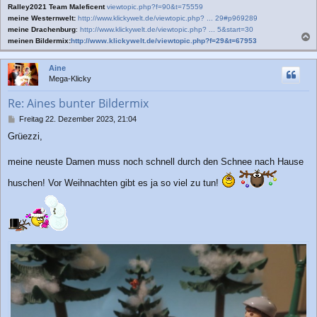
Ralley2021 Team Maleficent
viewtopic.php?f=90&t=75559
meine Westernwelt:
http://www.klickywelt.de/viewtopic.php? ... 29#p969289
meine Drachenburg
:
http://www.klickywelt.de/viewtopic.php? ... 5&start=30
meinen Bildermix:
http://www.klickywelt.de/viewtopic.php?f=29&t=67953
a
c
Aine
h
Mega-Klicky
o
b
Re: Aines bunter Bildermix
e
n
B
Freitag 22. Dezember 2023, 21:04
e
Grüezzi,
i
t
r
meine neuste Damen muss noch schnell durch den Schnee nach Hause
a
g
huschen! Vor Weihnachten gibt es ja so viel zu tun!