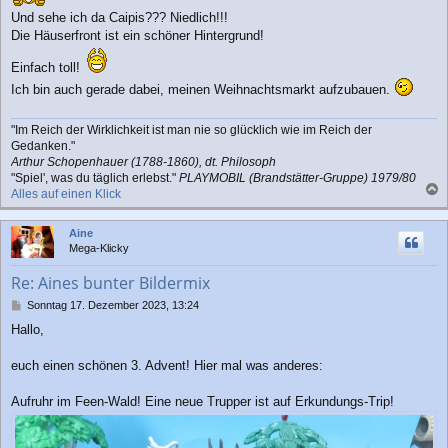
g
Und sehe ich da Caipis??? Niedlich!!!
Die Häuserfront ist ein schöner Hintergrund!
Einfach toll!
Ich bin auch gerade dabei, meinen Weihnachtsmarkt aufzubauen.
"Im Reich der Wirklichkeit ist man nie so glücklich wie im Reich der
Gedanken."
Arthur Schopenhauer (1788-1860), dt. Philosoph
"Spiel', was du täglich erlebst."
PLAYMOBIL (Brandstätter-Gruppe) 1979/80
Alles auf einen Klick
a
c
Aine
h
Mega-Klicky
o
b
Re: Aines bunter Bildermix
e
n
B
Sonntag 17. Dezember 2023, 13:24
e
Hallo,
i
t
r
euch einen schönen 3. Advent! Hier mal was anderes:
a
g
Aufruhr im Feen-Wald! Eine neue Trupper ist auf Erkundungs-Trip!