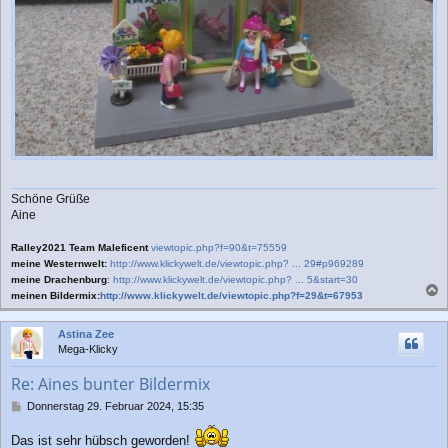
Schöne Grüße
Aine
Ralley2021 Team Maleficent
viewtopic.php?f=90&t=75559
meine Westernwelt:
http://www.klickywelt.de/viewtopic.php? ... 29#p969289
meine Drachenburg
:
http://www.klickywelt.de/viewtopic.php? ... 5&start=30
meinen Bildermix:
http://www.klickywelt.de/viewtopic.php?f=29&t=67953
a
c
Astina Zee
h
Mega-Klicky
o
b
Re: Aines bunter Bildermix
e
n
B
Donnerstag 29. Februar 2024, 15:35
e
i
Das ist sehr hübsch geworden!