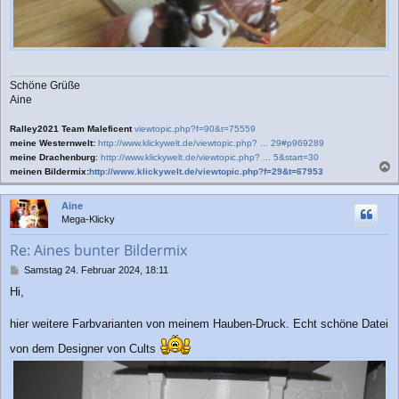
Schöne Grüße
Aine
Ralley2021 Team Maleficent
viewtopic.php?f=90&t=75559
meine Westernwelt:
http://www.klickywelt.de/viewtopic.php? ... 29#p969289
meine Drachenburg
:
http://www.klickywelt.de/viewtopic.php? ... 5&start=30
meinen Bildermix:
http://www.klickywelt.de/viewtopic.php?f=29&t=67953
a
c
Aine
h
Mega-Klicky
o
b
Re: Aines bunter Bildermix
e
n
B
Samstag 24. Februar 2024, 18:11
e
Hi,
i
t
r
hier weitere Farbvarianten von meinem Hauben-Druck. Echt schöne Datei
a
von dem Designer von Cults
g