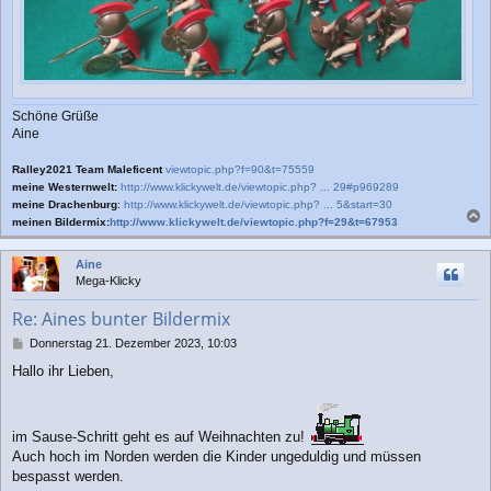
Schöne Grüße
Aine
Ralley2021 Team Maleficent
viewtopic.php?f=90&t=75559
meine Westernwelt:
http://www.klickywelt.de/viewtopic.php? ... 29#p969289
meine Drachenburg
:
http://www.klickywelt.de/viewtopic.php? ... 5&start=30
meinen Bildermix:
http://www.klickywelt.de/viewtopic.php?f=29&t=67953
a
c
Aine
h
Mega-Klicky
o
b
Re: Aines bunter Bildermix
e
n
B
Donnerstag 21. Dezember 2023, 10:03
e
Hallo ihr Lieben,
i
t
r
a
im Sause-Schritt geht es auf Weihnachten zu!
g
Auch hoch im Norden werden die Kinder ungeduldig und müssen
bespasst werden.