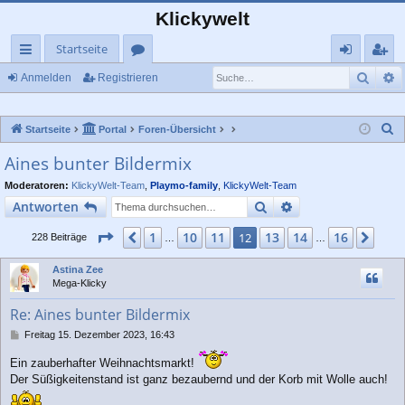
Klickywelt
Startseite
Such
E
ch
or
n
eg
Anmelden
Registrieren
ne
en
m
ist
S
Startseite
Portal
Foren-Übersicht
llz
el
rie
u
Aines bunter Bildermix
ug
de
re
c
Moderatoren:
KlickyWelt-Team
,
Playmo-family
,
KlickyWelt-Team
rif
n
n
h
Suche
Erweiterte Suche
Antworten
e
f
Seite
12
von
16
1
10
11
13
14
16
Vorherige
12
Näc
228 Beiträge
…
…
Astina Zee
Mega-Klicky
Re: Aines bunter Bildermix
B
Freitag 15. Dezember 2023, 16:43
e
i
Ein zauberhafter Weihnachtsmarkt!
t
Der Süßigkeitenstand ist ganz bezaubernd und der Korb mit Wolle auch!
r
a