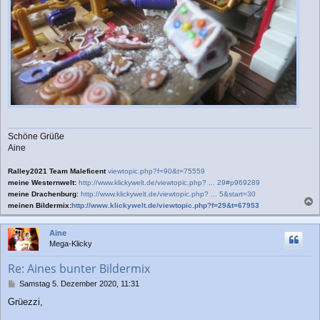
Schöne Grüße
Aine
Ralley2021 Team Maleficent
viewtopic.php?f=90&t=75559
meine Westernwelt:
http://www.klickywelt.de/viewtopic.php? ... 29#p969289
meine Drachenburg
:
http://www.klickywelt.de/viewtopic.php? ... 5&start=30
meinen Bildermix:
http://www.klickywelt.de/viewtopic.php?f=29&t=67953
a
c
Aine
h
Mega-Klicky
o
b
Re: Aines bunter Bildermix
e
n
B
Samstag 5. Dezember 2020, 11:31
e
Grüezzi,
i
t