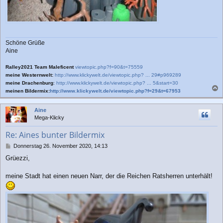
Schöne Grüße
Aine
Ralley2021 Team Maleficent
viewtopic.php?f=90&t=75559
meine Westernwelt:
http://www.klickywelt.de/viewtopic.php? ... 29#p969289
meine Drachenburg
:
http://www.klickywelt.de/viewtopic.php? ... 5&start=30
meinen Bildermix:
http://www.klickywelt.de/viewtopic.php?f=29&t=67953
a
c
Aine
h
Mega-Klicky
o
b
Re: Aines bunter Bildermix
e
n
B
Donnerstag 26. November 2020, 14:13
e
Grüezzi,
i
t
r
meine Stadt hat einen neuen Narr, der die Reichen Ratsherren unterhält!
a
g