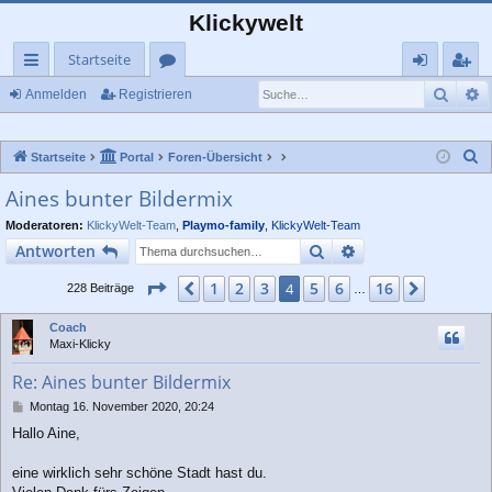
Klickywelt
Startseite
Such
E
ch
or
n
eg
Anmelden
Registrieren
ne
en
m
ist
S
Startseite
Portal
Foren-Übersicht
llz
el
rie
u
Aines bunter Bildermix
ug
de
re
c
Moderatoren:
KlickyWelt-Team
,
Playmo-family
,
KlickyWelt-Team
rif
n
n
h
Suche
Erweiterte Suche
Antworten
e
f
Seite
4
von
16
1
2
3
5
6
16
Vorherige
4
Nächste
228 Beiträge
…
Coach
Maxi-Klicky
Re: Aines bunter Bildermix
B
Montag 16. November 2020, 20:24
e
Hallo Aine,
i
t
r
eine wirklich sehr schöne Stadt hast du.
a