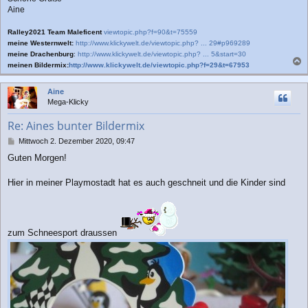
Aine
Ralley2021 Team Maleficent
viewtopic.php?f=90&t=75559
meine Westernwelt:
http://www.klickywelt.de/viewtopic.php? ... 29#p969289
meine Drachenburg
:
http://www.klickywelt.de/viewtopic.php? ... 5&start=30
meinen Bildermix:
http://www.klickywelt.de/viewtopic.php?f=29&t=67953
a
c
Aine
h
Mega-Klicky
o
b
Re: Aines bunter Bildermix
e
n
B
Mittwoch 2. Dezember 2020, 09:47
e
Guten Morgen!
i
t
r
Hier in meiner Playmostadt hat es auch geschneit und die Kinder sind
a
g
zum Schneesport draussen