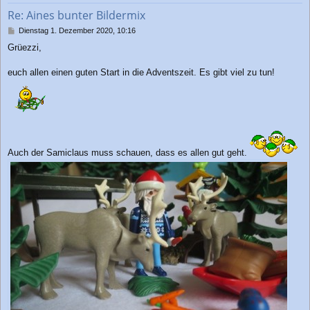
b
Re: Aines bunter Bildermix
e
n
B
Dienstag 1. Dezember 2020, 10:16
e
Grüezzi,
i
t
r
euch allen einen guten Start in die Adventszeit. Es gibt viel zu tun!
a
g
Auch der Samiclaus muss schauen, dass es allen gut geht.