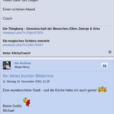
Vielen Dank fürs Zeigen
g
Einen schönen Abend
Coach
Die Thingburg – Gemeinschaft der Menschen, Elfen, Zwerge & Orks
viewtopic.php?f=20&t=67905
Ein magisches Schloss entsteht
viewtopic.php?f=22&t=76497
Insta: KlickyCoach
a
c
Der Archivar
h
Mega-Klicky
o
b
Re: Aines bunter Bildermix
e
n
B
Montag 16. November 2020, 21:29
e
i
Eine wunderschöne Stadt - und die Kirche hätte ich auch gerne!
t
r
a
g
Beste Grüße
Michael