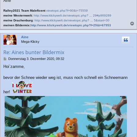
Aine
Ralley2021 Team Maleficent
viewtopic.php?f=90&t=75559
meine Westernwelt:
http://www.klickywelt.de/viewtopic.php? ... 29#p969289
meine Drachenburg
:
http://www.klickywelt.de/viewtopic.php? ... 5&start=30
meinen Bildermix:
http://www.klickywelt.de/viewtopic.php?f=29&t=67953
a
c
Aine
h
Mega-Klicky
o
b
Re: Aines bunter Bildermix
e
n
B
Donnerstag 3. Dezember 2020, 09:32
e
Hoi`zamme,
i
t
r
bevor der Schnee wieder weg ist, muss noch schnell ein Schneemann
a
g
her!