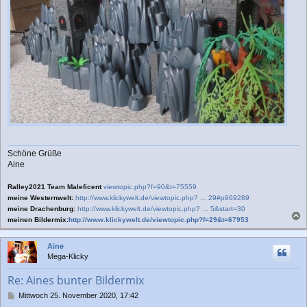
Schöne Grüße
Aine
Ralley2021 Team Maleficent
viewtopic.php?f=90&t=75559
meine Westernwelt:
http://www.klickywelt.de/viewtopic.php? ... 29#p969289
meine Drachenburg
:
http://www.klickywelt.de/viewtopic.php? ... 5&start=30
meinen Bildermix:
http://www.klickywelt.de/viewtopic.php?f=29&t=67953
a
c
Aine
h
Mega-Klicky
o
b
Re: Aines bunter Bildermix
e
n
B
Mittwoch 25. November 2020, 17:42
e