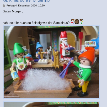
Re: Aines bunter Bildermix
e
n
B
Freitag 4. Dezember 2020, 10:50
e
Guten Morgen,
i
t
r
nah, seit ihr auch so fleissig wie der Samiclaus?
a
g