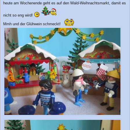
r
heute am Wochenende geht es auf den Wald-Weihnachtsmarkt, damit es
a
g
nicht so eng wird!
Mmh und der Glühwein schmeckt!