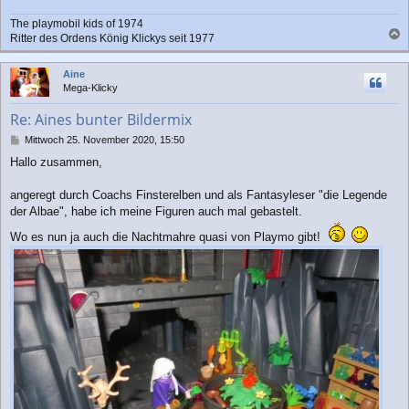
The playmobil kids of 1974
Ritter des Ordens König Klickys seit 1977
a
c
Aine
h
Mega-Klicky
o
b
Re: Aines bunter Bildermix
e
n
B
Mittwoch 25. November 2020, 15:50
e
Hallo zusammen,
i
t
r
angeregt durch Coachs Finsterelben und als Fantasyleser "die Legende
a
der Albae", habe ich meine Figuren auch mal gebastelt.
g
Wo es nun ja auch die Nachtmahre quasi von Playmo gibt!