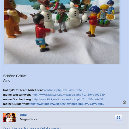
Schöne Grüße
Aine
Ralley2021 Team Maleficent
viewtopic.php?f=90&t=75559
meine Westernwelt:
http://www.klickywelt.de/viewtopic.php? ... 29#p969289
meine Drachenburg
:
http://www.klickywelt.de/viewtopic.php? ... 5&start=30
meinen Bildermix:
http://www.klickywelt.de/viewtopic.php?f=29&t=67953
a
c
Aine
h
Mega-Klicky
o
b