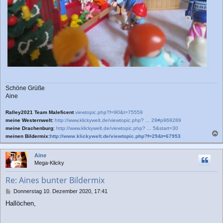
Schöne Grüße
Aine
Ralley2021 Team Maleficent
viewtopic.php?f=90&t=75559
meine Westernwelt:
http://www.klickywelt.de/viewtopic.php? ... 29#p969289
meine Drachenburg
:
http://www.klickywelt.de/viewtopic.php? ... 5&start=30
meinen Bildermix:
http://www.klickywelt.de/viewtopic.php?f=29&t=67953
a
c
Aine
h
Mega-Klicky
o
b
Re: Aines bunter Bildermix
e
n
B
Donnerstag 10. Dezember 2020, 17:41
e
Hallöchen,
i
t
r