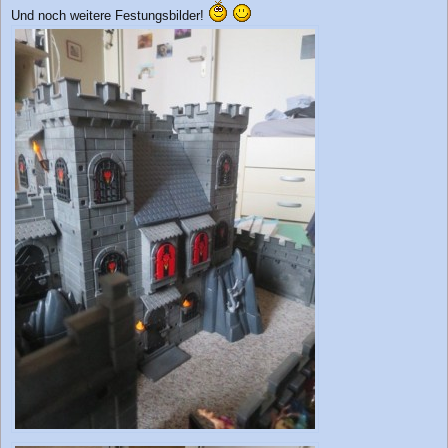
i
Und noch weitere Festungsbilder!
t
r
a
g