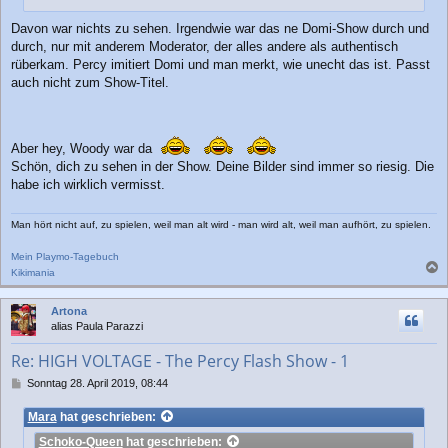
g
Davon war nichts zu sehen. Irgendwie war das ne Domi-Show durch und
durch, nur mit anderem Moderator, der alles andere als authentisch
rüberkam. Percy imitiert Domi und man merkt, wie unecht das ist. Passt
auch nicht zum Show-Titel.
Aber hey, Woody war da
Schön, dich zu sehen in der Show. Deine Bilder sind immer so riesig. Die
habe ich wirklich vermisst.
Man hört nicht auf, zu spielen, weil man alt wird - man wird alt, weil man aufhört, zu spielen.
Mein Playmo-Tagebuch
Kikimania
a
c
Artona
h
alias Paula Parazzi
o
b
Re: HIGH VOLTAGE - The Percy Flash Show - 1
e
n
B
Sonntag 28. April 2019, 08:44
e
i
Mara
hat geschrieben:
t
Schoko-Queen
hat geschrieben:
r