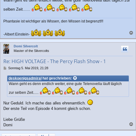
Wann geht es denn endlich weiter, eine gute Telenovella läuft täglich zur
selben Zeit......
Phantasie ist wichtiger als Wissen, den Wissen ist begrenzt!!!
-Albert Einstein-
a
c
Domi Silvercolt
h
Master of the Silvercolts
o
b
Re: HIGH VOLTAGE - The Percy Flash Show - 1
e
n
B
Sonntag 5. Mai 2019, 21:28
e
i
deskoenigsadmiral
hat geschrieben:
t
Wann geht es denn endlich weiter, eine gute Telenovella läuft täglich
r
a
zur selben Zeit......
g
Nur Geduld. Ich mache das alles ehrenamtlich.
Der erste Teil von Episode 4 kommt gleich schon.
Liebe Grüße
Domi
a
c