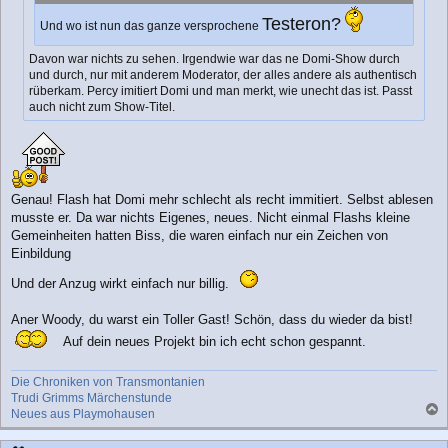
a
Testeron?
g
Und wo ist nun das ganze versprochene
Davon war nichts zu sehen. Irgendwie war das ne Domi-Show durch
und durch, nur mit anderem Moderator, der alles andere als authentisch
rüberkam. Percy imitiert Domi und man merkt, wie unecht das ist. Passt
auch nicht zum Show-Titel.
Genau! Flash hat Domi mehr schlecht als recht immitiert. Selbst ablesen
musste er. Da war nichts Eigenes, neues. Nicht einmal Flashs kleine
Gemeinheiten hatten Biss, die waren einfach nur ein Zeichen von
Einbildung
Und der Anzug wirkt einfach nur billig.
Aner Woody, du warst ein Toller Gast! Schön, dass du wieder da bist!
Auf dein neues Projekt bin ich echt schon gespannt.
Die Chroniken von Transmontanien
Trudi Grimms Märchenstunde
Neues aus Playmohausen
a
c