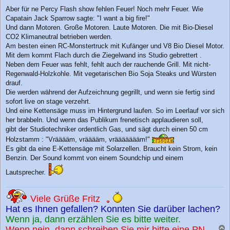
Aber für ne Percy Flash show fehlen Feuer! Noch mehr Feuer. Wie
Capatain Jack Sparrow sagte: "I want a big fire!"
Und dann Motoren. Große Motoren. Laute Motoren. Die mit Bio-Diesel
CO2 Klimaneutral betrieben werden.
Am besten einen RC-Monstertruck mit Kufänger und V8 Bio Diesel Motor.
Mit dem kommt Flach durch die Ziegelwand ins Studio gebrettert .
Neben dem Feuer was fehlt, fehlt auch der rauchende Grill. Mit nicht-
Regenwald-Holzkohle. Mit vegetarischen Bio Soja Steaks und Würsten
drauf.
Die werden während der Aufzeichnung gegrillt, und wenn sie fertig sind
sofort live on stage verzehrt.
Und eine Kettensäge muss im Hintergrund laufen. So im Leerlauf vor sich
her brabbeln. Und wenn das Publikum frenetisch applaudieren soll,
gibt der Studiotechniker ordentlich Gas, und sägt durch einen 50 cm
Holzstamm : "Vrääääm, vrääääm, vräääääääm!"
Es gibt da eine E-Kettensäge mit Solarzellen. Braucht kein Strom, kein
Benzin. Der Sound kommt von einem Soundchip und einem
Lautsprecher.
Viele Grüße Fritz
Hat es Ihnen gefallen? Konnten Sie darüber lachen?
Wenn ja, dann erzählen Sie es bitte weiter.
Wenn nein, dann schreiben Sie mir bitte eine PN.