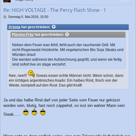
o
b
Re: HIGH VOLTAGE - The Percy Flash Show - 1
e
n
B
Sonntag 5. Mai 2019, 15:50
e
i
Artona
hat geschrieben:
t
Playmo-Fritz
hat geschrieben:
r
a
g
Neben dem Feuer was fehlt, fehlt auch der rauchende Grill. Mit
nicht-Regenwald-Holzkohle. Mit vegetarischen Bio Soja Steaks und
Würsten drauf.
Die werden während der Aufzeichnung gegrillt, und wenn sie fertig
sind sofort live on stage verzehrt.
Nee, nee!!!
Sowas essen echte Männer nicht. Wenn schon, dann
ein richtiges argentinisches Asado: Ein halbes Rind, frisch von der
Weide, komplett auf den Rost. Das gibt Kraft!
Ja und das halbe Rind darf von jeder Seite vom Feuer nur geküsst
worden sein, blutig, fast noch zappelnd, so isst ein wahrer Mann sein
Steak......