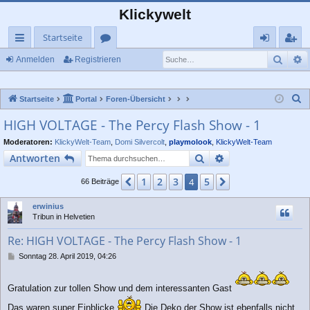
Klickywelt
Startseite
Such
E
ch
or
n
eg
Anmelden
Registrieren
ne
en
m
ist
S
Startseite
Portal
Foren-Übersicht
llz
el
rie
u
HIGH VOLTAGE - The Percy Flash Show - 1
ug
de
re
c
Moderatoren:
KlickyWelt-Team
,
Domi Silvercolt
,
playmolook
,
KlickyWelt-Team
rif
n
n
h
Suche
Erweiterte Suche
Antworten
e
f
1
2
3
5
Vorherige
4
Nächste
66 Beiträge
erwinius
Tribun in Helvetien
Re: HIGH VOLTAGE - The Percy Flash Show - 1
B
Sonntag 28. April 2019, 04:26
e
i
t
Gratulation zur tollen Show und dem interessanten Gast
r
Das waren super Einblicke
Die Deko der Show ist ebenfalls nicht
a