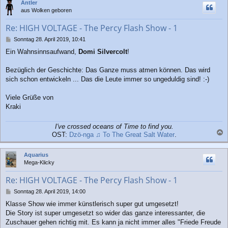
Antler
h
aus Wolken geboren
o
b
Re: HIGH VOLTAGE - The Percy Flash Show - 1
e
n
B
Sonntag 28. April 2019, 10:41
e
Ein Wahnsinnsaufwand,
Domi Silvercolt
!
i
t
r
Bezüglich der Geschichte: Das Ganze muss atmen können. Das wird
a
sich schon entwickeln ... Das die Leute immer so ungeduldig sind! :-)
g
Viele Grüße von
Kraki
I've crossed oceans of Time to find you.
OST:
Dzö-nga ♫ To The Great Salt Water
.
a
c
Aquarius
h
Mega-Klicky
o
b
Re: HIGH VOLTAGE - The Percy Flash Show - 1
e
n
B
Sonntag 28. April 2019, 14:00
e
Klasse Show wie immer künstlerisch super gut umgesetzt!
i
Die Story ist super umgesetzt so wider das ganze interessanter, die
t
r
Zuschauer gehen richtig mit. Es kann ja nicht immer alles "Friede Freude