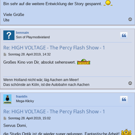
Bin sehr auf die weitere Entwicklung der Story gespannt.
Viele Grüße
Ute
a
c
bennain
h
Son of Playmodixieland
o
b
Re: HIGH VOLTAGE - The Percy Flash Show - 1
e
n
B
Sonntag 28. April 2019, 14:32
e
Großes Kino von Dir, absolut sehenswert.
i
t
r
a
Wenn Holland nicht wär, läg Aachen am Meer!
g
Das schönste an Köln, ist die Autobahn nach Aachen
a
c
frankfn
h
Mega-Klicky
o
b
Re: HIGH VOLTAGE - The Percy Flash Show - 1
e
n
B
Sonntag 28. April 2019, 15:02
e
Servus Domi,
i
t
die Studio Optik ist dir wieder super gelungen. Fantastische Arbeit!