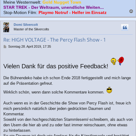
Meine Westernwelt:
Gold Nugget Town
STAR TREK - Der Weltraum, unendliche Weiten...
Stop-Motion Film:
Playmo Notruf - Helfer im Einsatz
a
c
Domi Silvercolt
h
Master of the Silvercolts
o
b
Re: HIGH VOLTAGE - The Percy Flash Show - 1
e
n
B
Sonntag 28. April 2019, 17:35
e
i
t
r
Vielen Dank für das positive Feedback!
a
g
Die Bühnendeko habe ich schon Ende 2018 fertiggestellt und mich lange
auf die Präsentation gefreut.
Wirklich schön, wenn dann solche Kommentare kommen.
Auch wenn es in der Geschichte die Show von Percy Flash ist, freue ich
mich persönlich natürlich über jeden gedrückten Daumen und
Kommentar.
Sowohl von den hochgeschätzten Stammlesern/-schreibern, als auch von
den Usern die hier ab und zu oder fast immer reinschauen, ohne etwas
zu hinterlassen.
So ein Daumen ist doch wie Applaus für die Künstlerseele und bestätigt