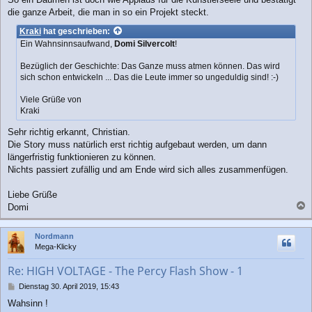
die ganze Arbeit, die man in so ein Projekt steckt.
Kraki
hat geschrieben:
Ein Wahnsinnsaufwand,
Domi Silvercolt
!
Bezüglich der Geschichte: Das Ganze muss atmen können. Das wird
sich schon entwickeln ... Das die Leute immer so ungeduldig sind! :-)
Viele Grüße von
Kraki
Sehr richtig erkannt, Christian.
Die Story muss natürlich erst richtig aufgebaut werden, um dann
längerfristig funktionieren zu können.
Nichts passiert zufällig und am Ende wird sich alles zusammenfügen.
Liebe Grüße
Domi
a
c
Nordmann
h
Mega-Klicky
o
b
Re: HIGH VOLTAGE - The Percy Flash Show - 1
e
n
B
Dienstag 30. April 2019, 15:43
e
Wahsinn !
i