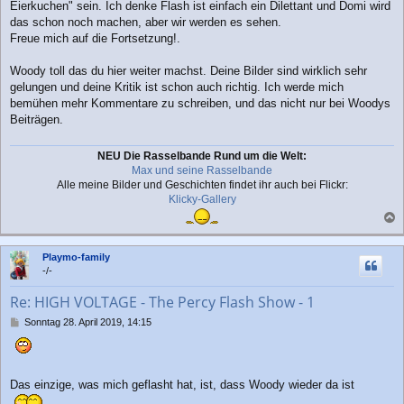
a
Eierkuchen" sein. Ich denke Flash ist einfach ein Dilettant und Domi wird
g
das schon noch machen, aber wir werden es sehen.
Freue mich auf die Fortsetzung!.
Woody toll das du hier weiter machst. Deine Bilder sind wirklich sehr
gelungen und deine Kritik ist schon auch richtig. Ich werde mich
bemühen mehr Kommentare zu schreiben, und das nicht nur bei Woodys
Beiträgen.
NEU Die Rasselbande Rund um die Welt:
Max und seine Rasselbande
Alle meine Bilder und Geschichten findet ihr auch bei Flickr:
Klicky-Gallery
a
c
Playmo-family
h
-/-
o
b
Re: HIGH VOLTAGE - The Percy Flash Show - 1
e
n
B
Sonntag 28. April 2019, 14:15
e
i
t
r
Das einzige, was mich geflasht hat, ist, dass Woody wieder da ist
a
g