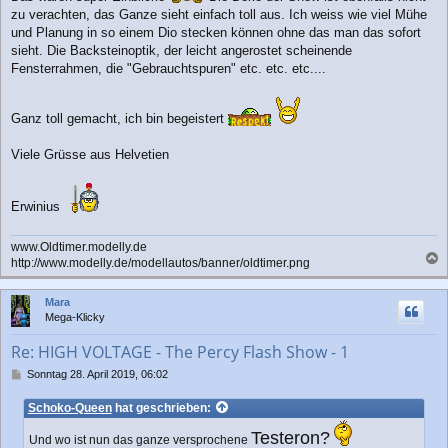
g
zu verachten, das Ganze sieht einfach toll aus. Ich weiss wie viel Mühe
und Planung in so einem Dio stecken können ohne das man das sofort
sieht. Die Backsteinoptik, der leicht angerostet scheinende
Fensterrahmen, die "Gebrauchtspuren" etc. etc. etc....
Ganz toll gemacht, ich bin begeistert
Viele Grüsse aus Helvetien
Erwinius
www.Oldtimer.modelly.de
http://www.modelly.de/modellautos/banner/oldtimer.png
a
c
Mara
h
Mega-Klicky
o
b
Re: HIGH VOLTAGE - The Percy Flash Show - 1
e
n
B
Sonntag 28. April 2019, 06:02
e
i
Schoko-Queen
hat geschrieben:
t
r
Testeron?
Und wo ist nun das ganze versprochene
a