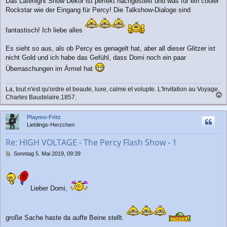
Das Latenight Show Dekor ist perfekt nachgestellt und was für ein cooler
Rockstar wie der Eingang für Percy! Die Talkshow-Dialoge sind
fantastisch! Ich liebe alles
Es sieht so aus, als ob Percy es genagelt hat, aber all dieser Glitzer ist
nicht Gold und ich habe das Gefühl, dass Domi noch ein paar
Überraschungen im Ärmel hat
La, tout n'est qu'ordre et beaute, luxe, calme et volupte. L'Invitation au Voyage.
Charles Baudelaire.1857.
a
c
Playmo-Fritz
h
Lieblings-Herzchen
o
b
Re: HIGH VOLTAGE - The Percy Flash Show - 1
e
n
B
Sonntag 5. Mai 2019, 09:39
e
i
t
r
Lieber Domi,
a
g
große Sache haste da auffe Beine stellt.