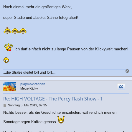
t
r
Noch einmal mehr ein großartiges Werk,
a
g
super Studio und absolut Sahne fotografiert!
ich darf einfach nicht zu lange Pausen von der Klickywelt machen!
...die Straße gleitet fort und fort,...
a
c
playmovictorian
h
Mega-Klicky
o
b
Re: HIGH VOLTAGE - The Percy Flash Show - 1
e
n
B
Sonntag 5. Mai 2019, 07:35
e
Nichts besser, als die Geschichte einzuholen, während ich meinen
i
t
Sonntagmorgen Kaffee genoss
r
a
g