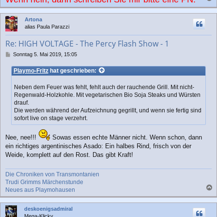
a
c
Artona
h
alias Paula Parazzi
o
b
Re: HIGH VOLTAGE - The Percy Flash Show - 1
e
n
B
Sonntag 5. Mai 2019, 15:05
e
i
Playmo-Fritz
hat geschrieben:
t
r
Neben dem Feuer was fehlt, fehlt auch der rauchende Grill. Mit nicht-
a
Regenwald-Holzkohle. Mit vegetarischen Bio Soja Steaks und Würsten
g
drauf.
Die werden während der Aufzeichnung gegrillt, und wenn sie fertig sind
sofort live on stage verzehrt.
Nee, nee!!!
Sowas essen echte Männer nicht. Wenn schon, dann
ein richtiges argentinisches Asado: Ein halbes Rind, frisch von der
Weide, komplett auf den Rost. Das gibt Kraft!
Die Chroniken von Transmontanien
Trudi Grimms Märchenstunde
Neues aus Playmohausen
a
c
deskoenigsadmiral
h
Mega-Klicky