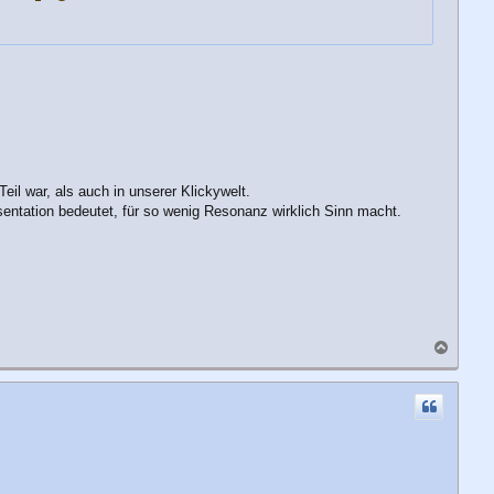
eil war, als auch in unserer Klickywelt.
sentation bedeutet, für so wenig Resonanz wirklich Sinn macht.
N
a
c
h
o
b
e
n