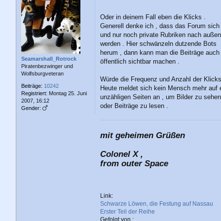
a
g
Oder in deinem Fall eben die Klicks .
Generell denke ich , dass das Forum sich ö
und nur noch private Rubriken nach außen
werden . Hier schwänzeln dutzende Bots
herum , dann kann man die Beiträge auch 
Seamarshall_Rotrock
öffentlich sichtbar machen .
Piratenbezwinger und
Wolfsburgveteran
Würde die Frequenz und Anzahl der Klicks
Beiträge:
10242
Heute meldet sich kein Mensch mehr auf e
Registriert:
Montag 25. Juni
unzähligen Seiten an , um Bilder zu sehen
2007, 16:12
oder Beiträge zu lesen .
Gender:
mit geheimen Grüßen
Colonel X ,
from outer Space
Link:
Schwarze Löwen, die Festung auf Nassau
Erster Teil der Reihe
Gefolgt von :