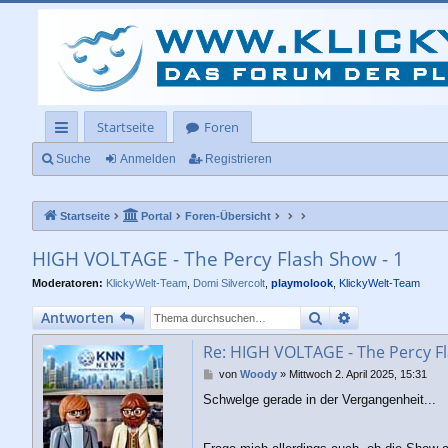
Startseite
Foren
ch
Suche
Anmelden
Registrieren
ne
Startseite
Portal
Foren-Übersicht
llz
ug
HIGH VOLTAGE - The Percy Flash Show - 1
rif
Moderatoren:
KlickyWelt-Team
,
Domi Silvercolt
,
playmolook
,
KlickyWelt-Team
f
Suche
Erweiterte Su
Antworten
Re: HIGH VOLTAGE - The Percy Fl
B
von
Woody
»
Mittwoch 2. April 2025, 15:31
e
Schwelge gerade in der Vergangenheit...
i
t
r