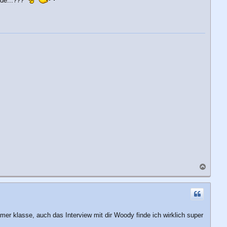
rde...???
N
a
c
h
o
b
er klasse, auch das Interview mit dir Woody finde ich wirklich super
e
n