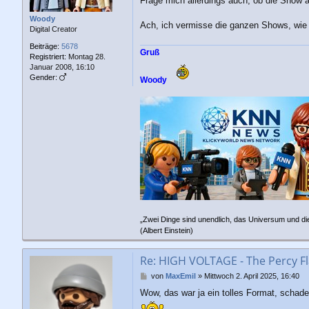
Frage mich allerdings auch, ob die Show 
a
g
Woody
Ach, ich vermisse die ganzen Shows, wie D
Digital Creator
Beiträge:
5678
Gruß
Registriert:
Montag 28.
Januar 2008, 16:10
Gender:
Woody
„Zwei Dinge sind unendlich, das Universum und di
(Albert Einstein)
Re: HIGH VOLTAGE - The Percy Fl
B
von
MaxEmil
»
Mittwoch 2. April 2025, 16:40
e
Wow, das war ja ein tolles Format, schade
i
t