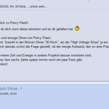
SS, HV, 30 Klick, ... schon sehr....
rück zu Percy Flash!
 du dich noch daran erinnerst und es dir gefallen hat.
te und einzige Show von Percy Flash.
. Sowohl in der fiktiven Show "30 Klick", wo die "High Voltage Show" ja ein T
ir damals schon die Frage gestellt, ob der riesige Aufwand, den so eine Prä
meine Zeit und Energie in andere Projekte besser investiert sind.
 es fast sechs Jahre später immer noch ein paar Fans gibt.
enkst!
ash Show - 1
il 2025, 10:24