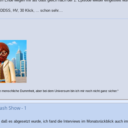
am Ende wegen mir als Gast gleich nach der 1. Episode wieder eingestellt wu
DSS, HV, 30 Klick, ... schon sehr....
e menschliche Dummheit, aber bei dem Universum bin ich mir noch nicht ganz sicher.“
ash Show - 1
 daß es abgesetzt wurde, ich fand die Interviews im Monatsrückblick auch imm