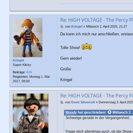
Re: HIGH VOLTAGE - The Percy Fl
B
von
Kringel
»
Mittwoch 2. April 2025, 21:27
e
Da kann ich mich nur anschließen, erstaunl
i
t
r
Tolle Show!
a
g
Gern wieder!
Kringel
Super-Klicky
Grüße
Beiträge:
624
Registriert:
Montag 1. Mai
Kringel
2017, 08:00
Re: HIGH VOLTAGE - The Percy Fl
B
von
Domi Silvercolt
»
Donnerstag 3. April 202
e
i
Woody
hat geschrieben:
Mittwoch 2. 
t
Schwelge gerade in der Vergangenheit...
r
a
g
Frage mich allerdings auch, ob die Show 