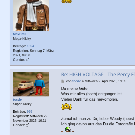
r
a
g
MaxEmil
Mega-Klicky
Beiträge:
1694
Registriert:
Sonntag 7. März
2021, 09:58
Gender:
Re: HIGH VOLTAGE - The Percy Fl
B
von
tccde
»
Mittwoch 2. April 2025, 19:09
e
Du meine Güte.
i
Was mir alles (noch) entgangen ist.
t
r
Vielen Dank für das hervorholen.
tccde
a
Super-Klicky
g
Beiträge:
995
Registriert:
Mittwoch 22.
Zumal ich nun zu Dir, lieber Woody (nebst 
November 2023, 16:11
Ich ging davon aus das Du die Fotografie b
Gender: