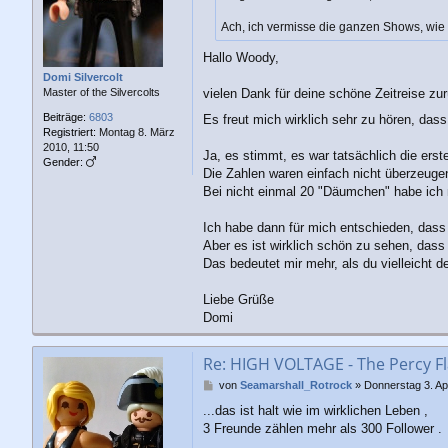
Ach, ich vermisse die ganzen Shows, wie DD
Hallo Woody,
Domi Silvercolt
vielen Dank für deine schöne Zeitreise zu
Master of the Silvercolts
Beiträge:
6803
Es freut mich wirklich sehr zu hören, dass
Registriert:
Montag 8. März
2010, 11:50
Ja, es stimmt, es war tatsächlich die ers
Gender:
Die Zahlen waren einfach nicht überzeugend
Bei nicht einmal 20 "Däumchen" habe ich m
Ich habe dann für mich entschieden, dass 
Aber es ist wirklich schön zu sehen, dass
Das bedeutet mir mehr, als du vielleicht d
Liebe Grüße
Domi
Re: HIGH VOLTAGE - The Percy Fl
B
von
Seamarshall_Rotrock
»
Donnerstag 3. Apr
e
...das ist halt wie im wirklichen Leben ,
i
3 Freunde zählen mehr als 300 Follower .
t
r