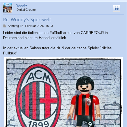
c
Woody
h
Digital Creator
o
b
Re: Woody's Sportwelt
e
n
B
Sonntag 15. Februar 2026, 15:23
e
Leider sind die italienischen Fußballspieler von CARREFOUR in
i
Deutschland nicht im Handel erhältlich ...
t
r
a
In der aktuellen Saison trägt die Nr. 9 der deutsche Spieler "Niclas
g
Füllkrug"