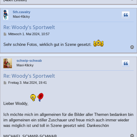
(Albert Einstein)
a
c
5th.cavalry
h
Maxi-Klicky
o
b
Re: Woody's Sportwelt
e
n
B
Mittwoch 1. Mai 2024, 10:57
e
i
Sehr schöne Fotos, wirklich gut in Szene gesetzt.
t
a
r
a
c
schwip-schwab
g
h
Maxi-Klicky
o
b
Re: Woody's Sportwelt
e
n
B
Freitag 3. Mai 2024, 19:41
e
i
t
r
Lieber Woddy,
a
g
Ich möchte mich im allgemeinen für die Bilder aller Themen bedanken bin
im allgemeinen ein stiller Zuschauer und freue mich auch immer wieder
was möglich ist und toll in Szene gesetzt wird. Dankeschön
MICHAEL SCHWIP-SCHWAB