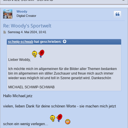
a
c
Woody
h
Digital Creator
o
b
Re: Woody's Sportwelt
e
n
B
Samstag 4. Mai 2024, 10:41
e
i
schwip-schwab
hat geschrieben:
t
r
a
g
Lieber Woddy,
Ich möchte mich im allgemeinen für die Bilder aller Themen bedanken
bin im allgemeinen ein stiller Zuschauer und freue mich auch immer
wieder was möglich ist und toll in Szene gesetzt wird. Dankeschön
MICHAEL SCHWIP-SCHWAB
Hallo Michael,jetz
vielen, lieben Dank für deine schönen Worte - sie machen mich jetzt
schon ein wenig verlegen...