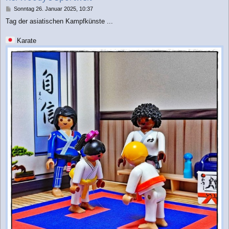
n
B
Sonntag 26. Januar 2025, 10:37
e
Tag der asiatischen Kampfkünste ...
i
t
r
Karate
a
g