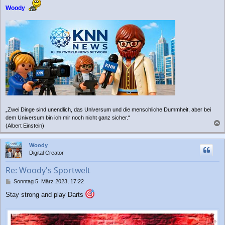
Woody
„Zwei Dinge sind unendlich, das Universum und die menschliche Dummheit, aber bei
dem Universum bin ich mir noch nicht ganz sicher.“
(Albert Einstein)
a
c
Woody
h
Digital Creator
o
b
Re: Woody's Sportwelt
e
n
B
Sonntag 5. März 2023, 17:22
e
Stay strong and play Darts
i
t
r
a