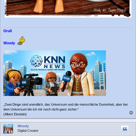
Gruß
Woody
„Zwei Dinge sind unendlich, das Universum und die menschliche Dummheit, aber bei
dem Universum bin ich mir noch nicht ganz sicher.“
(Albert Einstein)
a
c
Woody
h
Digital Creator
o