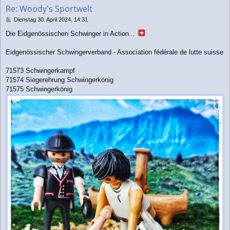
b
Re: Woody's Sportwelt
e
n
B
Dienstag 30. April 2024, 14:31
e
Die Eidgenössischen Schwinger in Action...
i
t
r
Eidgenössischer Schwingerverband - Association fédérale de lutte suisse
a
g
71573 Schwingerkampf
71574 Siegerehrung Schwingerkönig
71575 Schwingerkönig