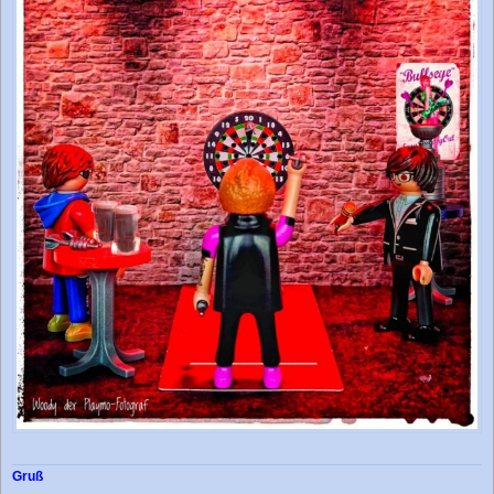
g
Gruß