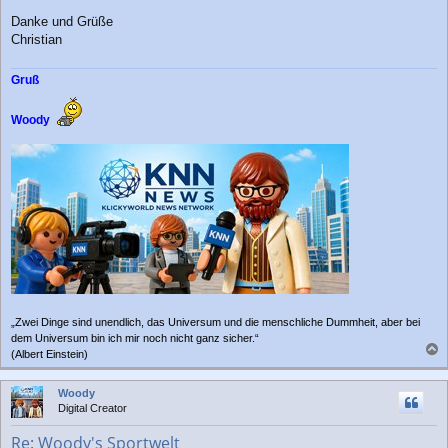
Danke und Grüße
Christian
Gruß
Woody
„Zwei Dinge sind unendlich, das Universum und die menschliche Dummheit, aber bei
dem Universum bin ich mir noch nicht ganz sicher.“
(Albert Einstein)
a
c
Woody
h
Digital Creator
o
b
Re: Woody's Sportwelt
e