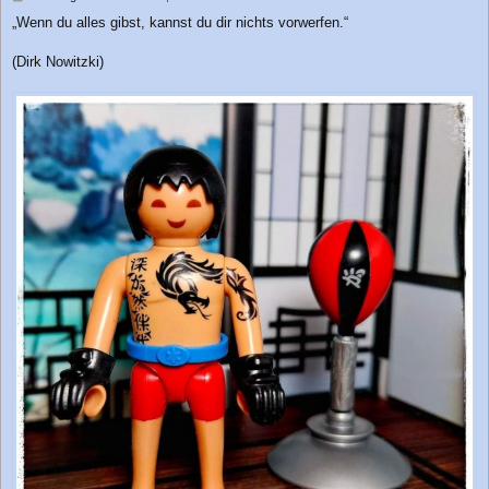
e
„Wenn du alles gibst, kannst du dir nichts vorwerfen.“
i
t
r
(Dirk Nowitzki)
a
g