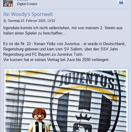
h
Digital Creator
o
b
Re: Woody's Sportwelt
e
n
B
Sonntag 22. Februar 2026, 13:52
e
Irgendwie konnte ich nicht widerstehen, mir von meinem 2. Verein aus
i
Italien einen Spieler zu beschaffen...
t
r
a
Es ist die Nr. 10 - Kenan Yildiz von Juventus - er wurde in Deutschland,
g
Regensburg geboren und kam vom SV Sallern, über den SSV Jahn
Regensburg und FC Bayern zu Juventus Turin.
Vor kurzem hat er seinen Vertrag bei Juve bis 2030 verlängert.