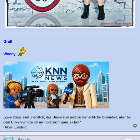
Gruß
Woody
„Zwei Dinge sind unendlich, das Universum und die menschliche Dummheit, aber bei
dem Universum bin ich mir noch nicht ganz sicher.“
(Albert Einstein)
a
c
Woody