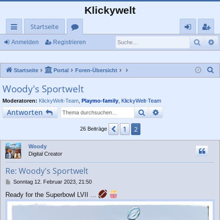
Klickywelt
Startseite
Such
E
ch
or
n
eg
Anmelden
Registrieren
ne
en
m
ist
S
Startseite
Portal
Foren-Übersicht
llz
el
rie
u
Woody's Sportwelt
ug
de
re
c
Moderatoren:
KlickyWelt-Team
,
Playmo-family
,
KlickyWelt-Team
rif
n
n
h
Suche
Erweiterte Suche
Antworten
e
f
1
Vorherige
2
26 Beiträge
Woody
Digital Creator
Re: Woody's Sportwelt
B
Sonntag 12. Februar 2023, 21:50
e
Ready for the Superbowl LVII ...
i
t
r
a