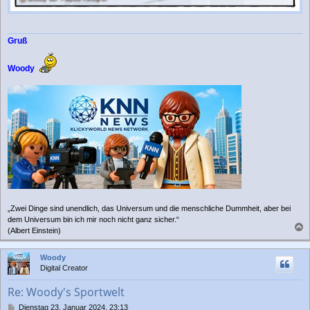
Gruß
Woody
„Zwei Dinge sind unendlich, das Universum und die menschliche Dummheit, aber bei
dem Universum bin ich mir noch nicht ganz sicher.“
(Albert Einstein)
a
c
Woody
h
Digital Creator
o
b
Re: Woody's Sportwelt
e
n
B
Dienstag 23. Januar 2024, 23:13