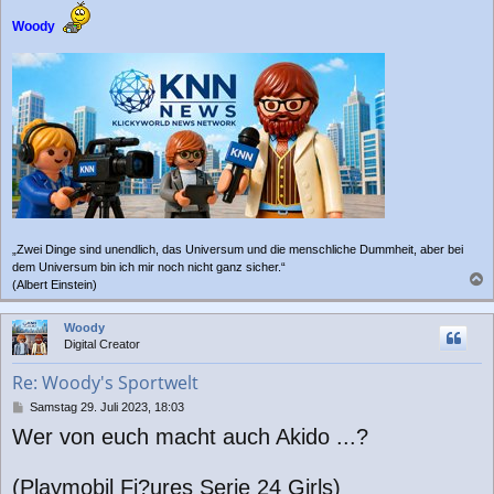
Woody
„Zwei Dinge sind unendlich, das Universum und die menschliche Dummheit, aber bei
dem Universum bin ich mir noch nicht ganz sicher.“
(Albert Einstein)
a
c
Woody
h
Digital Creator
o
b
Re: Woody's Sportwelt
e
n
B
Samstag 29. Juli 2023, 18:03
e
Wer von euch macht auch Akido ...?
i
t
r
(Playmobil Fi?ures Serie 24 Girls)
a