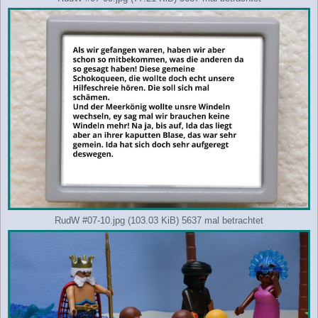
RudW #07-10.jpg (103.03 KiB) 5637 mal betrachtet