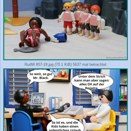
RudW #07-19.jpg (70.1 KiB) 5637 mal betrachtet