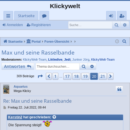
Klickywelt
Startseite
Such
E
ch
or
n
eg
Anmelden
Registrieren
ne
en
m
ist
S
Startseite
Portal
Foren-Übersicht
llz
el
rie
u
Max und seine Rasselbande
ug
de
re
c
Moderatoren:
KlickyWelt-Team
,
Littledive
,
Jedi
,
Junker Jörg
,
KlickyWelt-Team
rif
n
n
h
Suche
Erweiterte Suche
Antworten
e
f
Seite
20
von
21
1
17
18
19
21
Vorherige
20
Nächst
309 Beiträge
…
Aquarius
Mega-Klicky
Re: Max und seine Rasselbande
B
Freitag 22. Juli 2022, 09:44
e
i
Kerstin2
hat geschrieben:
t
r
Die Spannung steigt!
a