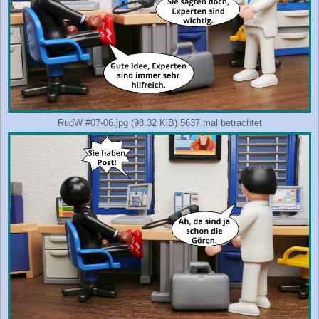
RudW #07-06.jpg (98.32 KiB) 5637 mal betrachtet