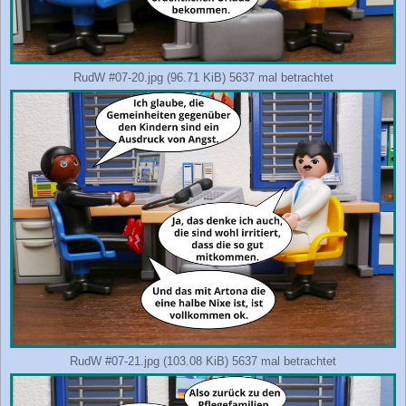
RudW #07-20.jpg (96.71 KiB) 5637 mal betrachtet
RudW #07-21.jpg (103.08 KiB) 5637 mal betrachtet