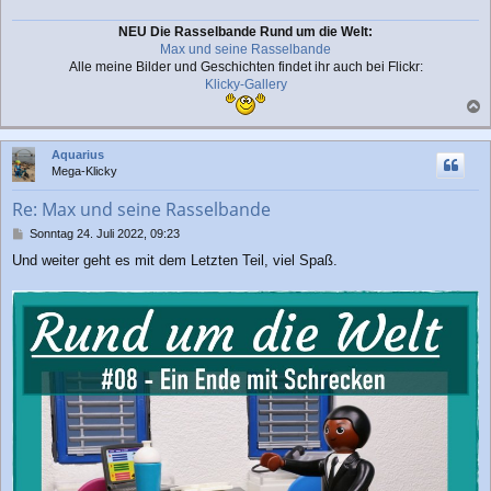
NEU Die Rasselbande Rund um die Welt:
Max und seine Rasselbande
Alle meine Bilder und Geschichten findet ihr auch bei Flickr:
Klicky-Gallery
a
c
Aquarius
h
Mega-Klicky
o
b
Re: Max und seine Rasselbande
e
n
B
Sonntag 24. Juli 2022, 09:23
e
Und weiter geht es mit dem Letzten Teil, viel Spaß.
i
t
r
a
g