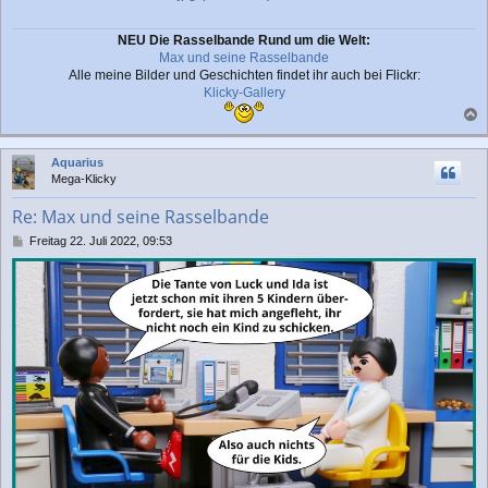
NEU Die Rasselbande Rund um die Welt:
Max und seine Rasselbande
Alle meine Bilder und Geschichten findet ihr auch bei Flickr:
Klicky-Gallery
a
c
Aquarius
h
Mega-Klicky
o
b
Re: Max und seine Rasselbande
e
n
B
Freitag 22. Juli 2022, 09:53
e
i
t
r
a
g