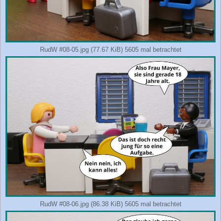
RudW #08-05.jpg (77.67 KiB) 5605 mal betrachtet
RudW #08-06.jpg (86.38 KiB) 5605 mal betrachtet