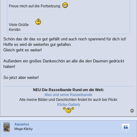
g
Freue mich auf die Fortsetzung.
Viele Grüße
Kerstin
Schön das dir das so gut gefällt und auch noch spannend für dich ist!
Hoffe es wird dir weiterhin gut gefallen.
Gleich geht es weiter!
Außerdem ein großes Dankeschön an alle die den Daumen gedrückt
haben!
So jetzt aber weiter!
NEU Die Rasselbande Rund um die Welt:
Max und seine Rasselbande
Alle meine Bilder und Geschichten findet ihr auch bei Flickr:
Klicky-Gallery
a
c
Aquarius
h
Mega-Klicky
o
b