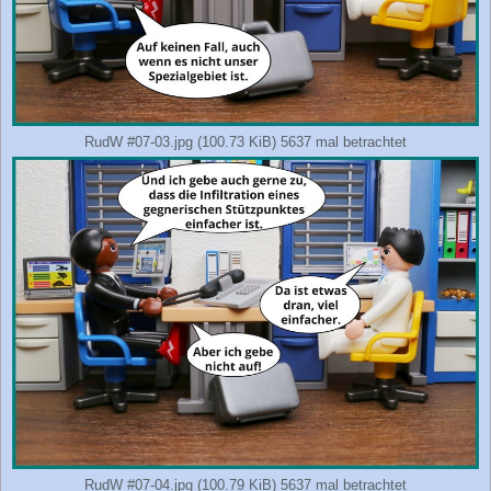
RudW #07-03.jpg (100.73 KiB) 5637 mal betrachtet
RudW #07-04.jpg (100.79 KiB) 5637 mal betrachtet