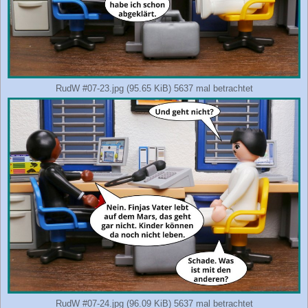
RudW #07-23.jpg (95.65 KiB) 5637 mal betrachtet
RudW #07-24.jpg (96.09 KiB) 5637 mal betrachtet