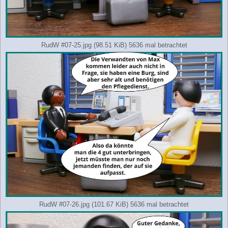
RudW #07-25.jpg (98.51 KiB) 5636 mal betrachtet
RudW #07-26.jpg (101.67 KiB) 5636 mal betrachtet