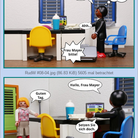
RudW #08-04.jpg (86.83 KiB) 5605 mal betrachtet