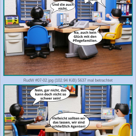
RudW #07-02.jpg (102.94 KiB) 5637 mal betrachtet