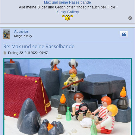
Max und seine Rasselbande
Alle meine Bilder und Geschichten findet ihr auch bei Flickr:
Klicky-Gallery
a
c
Aquarius
h
Mega-Klicky
o
b
Re: Max und seine Rasselbande
e
n
B
Freitag 22. Juli 2022, 09:47
e
i
t
r
a
g