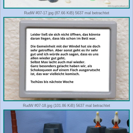
RudW #07-17.jpg (87.66 KiB) 5637 mal betrachtet
RudW #07-18.jpg (101.86 KiB) 5637 mal betrachtet