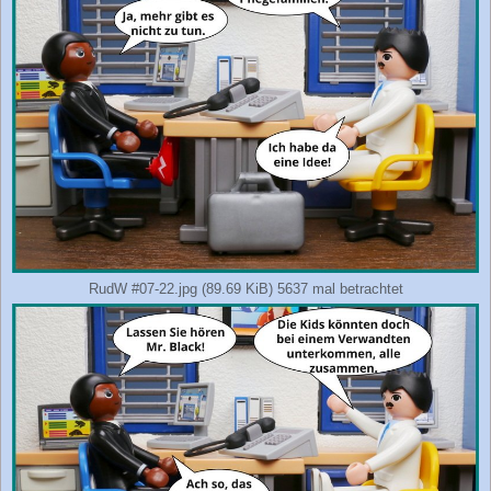
RudW #07-22.jpg (89.69 KiB) 5637 mal betrachtet