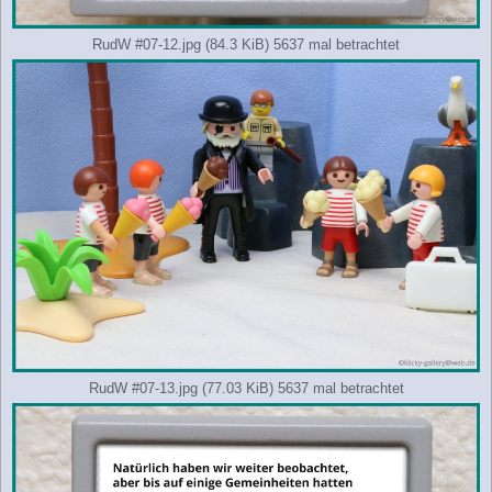
RudW #07-12.jpg (84.3 KiB) 5637 mal betrachtet
RudW #07-13.jpg (77.03 KiB) 5637 mal betrachtet