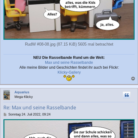
RudW #08-08.jpg (87.15 KiB) 5605 mal betrachtet
NEU Die Rasselbande Rund um die Welt:
Max und seine Rasselbande
Alle meine Bilder und Geschichten findet ihr auch bei Flickr:
Klicky-Gallery
a
c
Aquarius
h
Mega-Klicky
o
b
Re: Max und seine Rasselbande
e
n
B
Sonntag 24. Juli 2022, 09:24
e
i
t
r
a