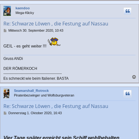
c
kaendoo
h
Mega-Klicky
o
b
Re: Schwarze Löwen , die Festung auf Nassau
e
n
B
Mittwoch 30. September 2020, 10:43
e
i
t
GEIL - es geht weiter !!!
r
a
g
Gruss ANDi
DER RÖMERKOCH
-----------------------------------------------
Es schmeckt wie beim Italiener. BASTA
a
c
Seamarshall_Rotrock
h
Piratenbezwinger und Wolfsburgveteran
o
b
Re: Schwarze Löwen , die Festung auf Nassau
e
n
B
Donnerstag 1. Oktober 2020, 16:43
e
i
t
r
a
Vier Tage später erreicht sein Schiff wohlbehalten