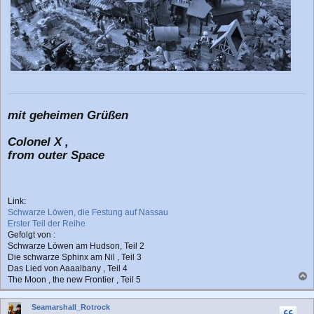
mit geheimen Grüßen
Colonel X ,
from outer Space
Link:
Schwarze Löwen, die Festung auf Nassau
Erster Teil der Reihe
Gefolgt von :
Schwarze Löwen am Hudson, Teil 2
Die schwarze Sphinx am Nil , Teil 3
Das Lied von Aaaalbany , Teil 4
The Moon , the new Frontier , Teil 5
a
c
Seamarshall_Rotrock
h