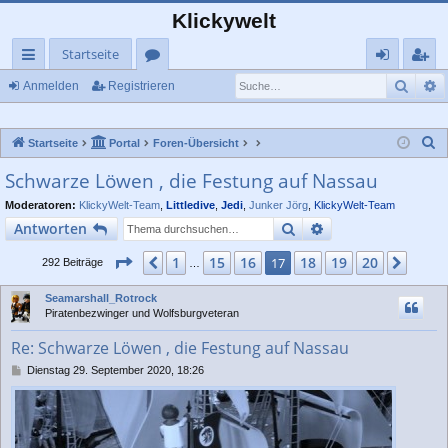
Klickywelt
Startseite
Such
E
ch
or
n
eg
Anmelden
Registrieren
ne
en
m
ist
S
Startseite
Portal
Foren-Übersicht
llz
el
rie
u
Schwarze Löwen , die Festung auf Nassau
ug
de
re
c
Moderatoren:
KlickyWelt-Team
,
Littledive
,
Jedi
,
Junker Jörg
,
KlickyWelt-Team
rif
n
n
h
Suche
Erweiterte Suche
Antworten
e
f
Seite
17
von
20
1
15
16
18
19
20
Vorherige
17
Näch
292 Beiträge
…
Seamarshall_Rotrock
Piratenbezwinger und Wolfsburgveteran
Re: Schwarze Löwen , die Festung auf Nassau
B
Dienstag 29. September 2020, 18:26
e
i
t
r
a