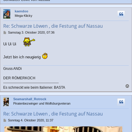
a
c
kaendoo
h
Mega-Klicky
o
b
Re: Schwarze Löwen , die Festung auf Nassau
e
n
B
Samstag 3. Oktober 2020, 07:36
e
i
Ui Ui Ui
t
r
a
Jetzt bin ich neugierig
g
Gruss ANDi
DER RÖMERKOCH
-----------------------------------------------
Es schmeckt wie beim Italiener. BASTA
a
c
Seamarshall_Rotrock
h
Piratenbezwinger und Wolfsburgveteran
o
b
Re: Schwarze Löwen , die Festung auf Nassau
e
n
B
Sonntag 4. Oktober 2020, 11:37
e
i