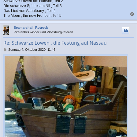
Schwarze Löwen am Hudson, Teil 2
Die schwarze Sphinx am Nil , Teil 3
Das Lied von Aaaalbany , Teil 4
The Moon , the new Frontier , Teil 5
a
c
Seamarshall_Rotrock
h
Piratenbezwinger und Wolfsburgveteran
o
b
Re: Schwarze Löwen , die Festung auf Nassau
e
n
B
Sonntag 4. Oktober 2020, 11:46
e
i
t
r
a
g