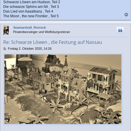
Schwarze Löwen am Hudson, Teil 2
Die schwarze Sphinx am Nil , Teil 3
Das Lied von Aaaalbany , Teil 4
The Moon , the new Frontier , Teil 5
a
c
Seamarshall_Rotrock
h
Piratenbezwinger und Wolfsburgveteran
o
b
Re: Schwarze Löwen , die Festung auf Nassau
e
n
B
Freitag 2. Oktober 2020, 14:26
e
i
t
r
a
g