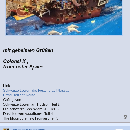
mit geheimen Grüßen
Colonel X ,
from outer Space
Link:
Schwarze Löwen, die Festung auf Nassau
Erster Teil der Reihe
Gefolgt von :
Schwarze Löwen am Hudson, Teil 2
Die schwarze Sphinx am Nil , Teil 3
Das Lied von Aaaalbany , Teil 4
The Moon , the new Frontier , Teil 5
a
c
Seamarshall_Rotrock