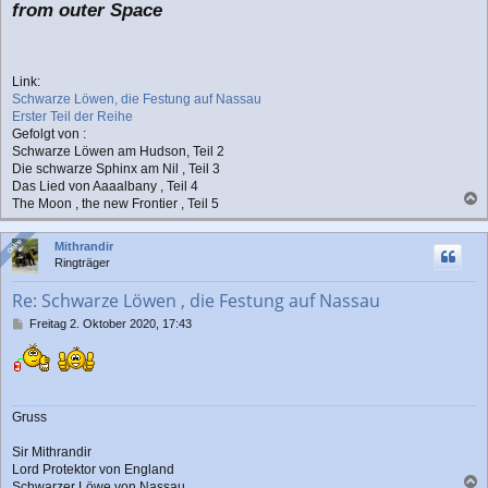
from outer Space
Link:
Schwarze Löwen, die Festung auf Nassau
Erster Teil der Reihe
Gefolgt von :
Schwarze Löwen am Hudson, Teil 2
Die schwarze Sphinx am Nil , Teil 3
Das Lied von Aaaalbany , Teil 4
The Moon , the new Frontier , Teil 5
a
c
Online
Online
Mithrandir
h
Ringträger
o
b
Re: Schwarze Löwen , die Festung auf Nassau
e
n
B
Freitag 2. Oktober 2020, 17:43
e
i
t
r
a
Gruss
g
Sir Mithrandir
Lord Protektor von England
Schwarzer Löwe von Nassau