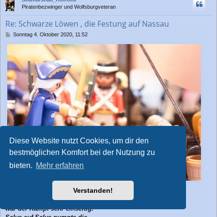
h
Piratenbezwinger und Wolfsburgveteran
o
b
Re: Schwarze Löwen , die Festung auf Nassau
e
n
B
Sonntag 4. Oktober 2020, 11:52
e
i
t
r
a
g
Diese Website nutzt Cookies, um dir den
bestmöglichen Komfort bei der Nutzung zu
bieten.
Mehr erfahren
Verstanden!
.... Wie nicht anders zu erwarten
war der Kampf sehr einseitig.