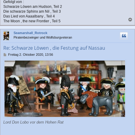
Gefolgt von :
Schwarze Löwen am Hudson, Teil 2
Die schwarze Sphinx am Nil , Teil 3
Das Lied von Aaaalbany , Teil 4
The Moon , the new Frontier , Teil 5
a
c
Seamarshall_Rotrock
h
Piratenbezwinger und Wolfsburgveteran
o
b
Re: Schwarze Löwen , die Festung auf Nassau
e
n
B
Freitag 2. Oktober 2020, 13:56
e
i
t
r
a
g
Lord Don Lobo vor dem Hohen Rat