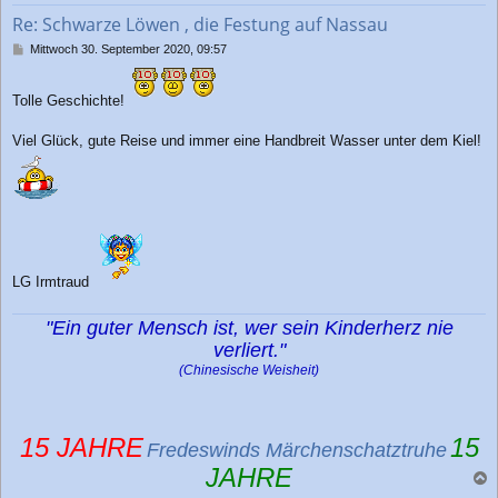
b
Re: Schwarze Löwen , die Festung auf Nassau
e
n
B
Mittwoch 30. September 2020, 09:57
e
i
t
Tolle Geschichte!
r
a
Viel Glück, gute Reise und immer eine Handbreit Wasser unter dem Kiel!
g
LG Irmtraud
"Ein guter Mensch ist, wer sein Kinderherz nie
verliert."
(Chinesische Weisheit)
15 JAHRE
15
Fredeswinds Märchenschatztruhe
JAHRE
a