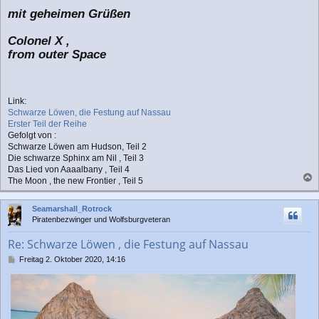
mit geheimen Grüßen
Colonel X ,
from outer Space
Link:
Schwarze Löwen, die Festung auf Nassau
Erster Teil der Reihe
Gefolgt von :
Schwarze Löwen am Hudson, Teil 2
Die schwarze Sphinx am Nil , Teil 3
Das Lied von Aaaalbany , Teil 4
The Moon , the new Frontier , Teil 5
a
c
Seamarshall_Rotrock
h
Piratenbezwinger und Wolfsburgveteran
o
b
Re: Schwarze Löwen , die Festung auf Nassau
e
n
B
Freitag 2. Oktober 2020, 14:16
e
i
t
r
a