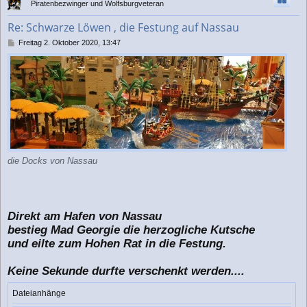
Piratenbezwinger und Wolfsburgveteran
o
b
Re: Schwarze Löwen , die Festung auf Nassau
e
n
B
Freitag 2. Oktober 2020, 13:47
e
i
t
r
a
g
die Docks von Nassau
Direkt am Hafen von Nassau
bestieg Mad Georgie die herzogliche Kutsche
und eilte zum Hohen Rat in die Festung.
Keine Sekunde durfte verschenkt werden....
Dateianhänge