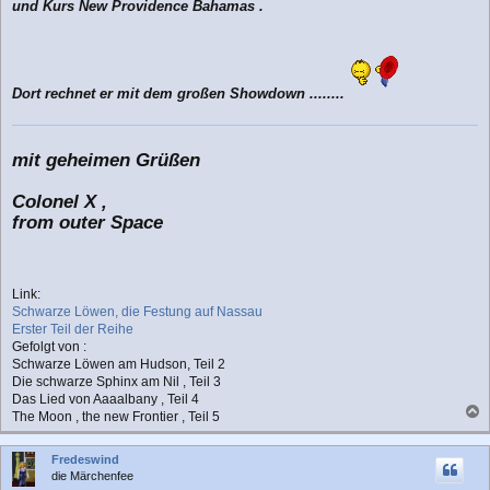
und Kurs New Providence Bahamas .
Dort rechnet er mit dem großen Showdown ........
mit geheimen Grüßen
Colonel X ,
from outer Space
Link:
Schwarze Löwen, die Festung auf Nassau
Erster Teil der Reihe
Gefolgt von :
Schwarze Löwen am Hudson, Teil 2
Die schwarze Sphinx am Nil , Teil 3
Das Lied von Aaaalbany , Teil 4
The Moon , the new Frontier , Teil 5
a
c
Fredeswind
h
die Märchenfee
o