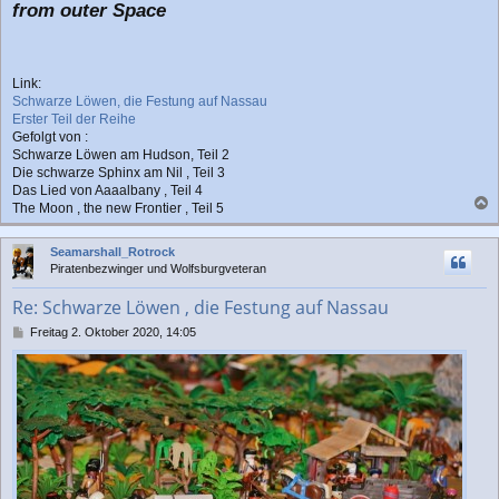
from outer Space
Link:
Schwarze Löwen, die Festung auf Nassau
Erster Teil der Reihe
Gefolgt von :
Schwarze Löwen am Hudson, Teil 2
Die schwarze Sphinx am Nil , Teil 3
Das Lied von Aaaalbany , Teil 4
The Moon , the new Frontier , Teil 5
a
c
Seamarshall_Rotrock
h
Piratenbezwinger und Wolfsburgveteran
o
b
Re: Schwarze Löwen , die Festung auf Nassau
e
n
B
Freitag 2. Oktober 2020, 14:05
e
i
t
r
a
g