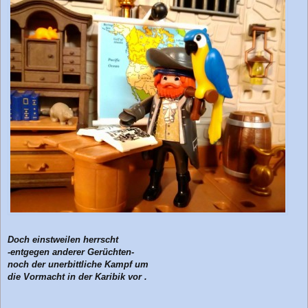
t
r
a
g
Doch einstweilen herrscht
-entgegen anderer Gerüchten-
noch der unerbittliche Kampf um
die Vormacht in der Karibik vor .