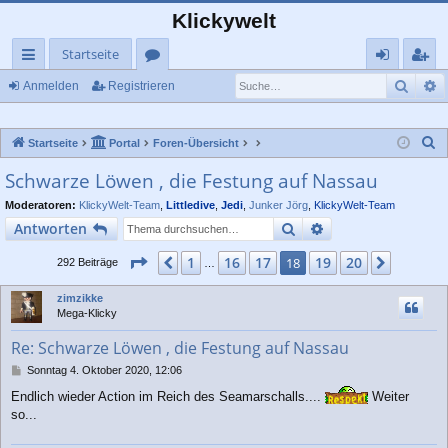
Klickywelt
Startseite
Such
E
ch
or
n
eg
Anmelden
Registrieren
ne
en
m
ist
S
Startseite
Portal
Foren-Übersicht
llz
el
rie
u
Schwarze Löwen , die Festung auf Nassau
ug
de
re
c
Moderatoren:
KlickyWelt-Team
,
Littledive
,
Jedi
,
Junker Jörg
,
KlickyWelt-Team
rif
n
n
h
Suche
Erweiterte Suche
Antworten
e
f
Seite
18
von
20
1
16
17
19
20
Vorherige
18
Nächst
292 Beiträge
…
zimzikke
Mega-Klicky
Re: Schwarze Löwen , die Festung auf Nassau
B
Sonntag 4. Oktober 2020, 12:06
e
Endlich wieder Action im Reich des Seamarschalls....
Weiter
i
so...
t
r
a