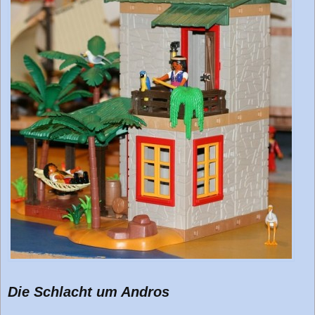
r
a
g
Die Schlacht um Andros