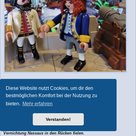
Im Zuge ihres Feldzuges gegen Nassau ,
Diese Website nutzt Cookies, um dir den
besetzten die Spanier unter Botschafter
Hernadez-Cortez -dem Bruder der Hyäne - nun
bestmöglichen Komfort bei der Nutzung zu
endgültig dieses Eiland .
bieten.
Mehr erfahren
Capitano Rumms Bolognese hatte dem
Generalissimo Don Felipe de Havanna
Verstanden!
dringlichst empfohlen dieses zu tun ,
um zu verhindern , dass ihnen die Piraten bei der
Vernichtung Nassaus in den Rücken fielen.