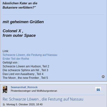
hässlichen Kater an die
Bukaniere verfüttern?"
mit geheimen Grüßen
Colonel X ,
from outer Space
Link:
Schwarze Löwen, die Festung auf Nassau
Erster Teil der Reihe
Gefolgt von :
Schwarze Löwen am Hudson, Teil 2
Die schwarze Sphinx am Nil , Teil 3
Das Lied von Aaaalbany , Teil 4
The Moon , the new Frontier , Teil 5
a
c
Seamarshall_Rotrock
h
Piratenbezwinger und Wolfsburgveteran
o
b
Re: Schwarze Löwen , die Festung auf Nassau
e
n
B
Montag 5. Oktober 2020, 18:40