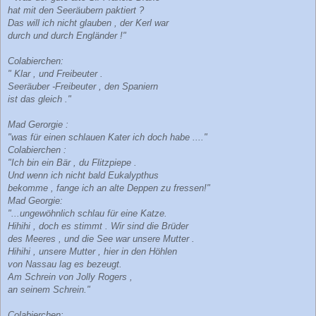
hat mit den Seeräubern paktiert ?
Das will ich nicht glauben , der Kerl war
durch und durch Engländer !"
Colabierchen:
" Klar , und Freibeuter .
Seeräuber -Freibeuter , den Spaniern
ist das gleich ."
Mad Gerorgie :
"was für einen schlauen Kater ich doch habe ...."
Colabierchen :
"Ich bin ein Bär , du Flitzpiepe .
Und wenn ich nicht bald Eukalypthus
bekomme , fange ich an alte Deppen zu fressen!"
Mad Georgie:
"...ungewöhnlich schlau für eine Katze.
Hihihi , doch es stimmt . Wir sind die Brüder
des Meeres , und die See war unsere Mutter .
Hihihi , unsere Mutter , hier in den Höhlen
von Nassau lag es bezeugt.
Am Schrein von Jolly Rogers ,
an seinem Schrein."
Colabierchen: