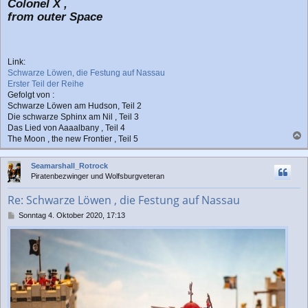
Colonel X ,
from outer Space
Link:
Schwarze Löwen, die Festung auf Nassau
Erster Teil der Reihe
Gefolgt von :
Schwarze Löwen am Hudson, Teil 2
Die schwarze Sphinx am Nil , Teil 3
Das Lied von Aaaalbany , Teil 4
The Moon , the new Frontier , Teil 5
a
c
Seamarshall_Rotrock
h
Piratenbezwinger und Wolfsburgveteran
o
b
Re: Schwarze Löwen , die Festung auf Nassau
e
n
B
Sonntag 4. Oktober 2020, 17:13
e
i
t
r
a
g