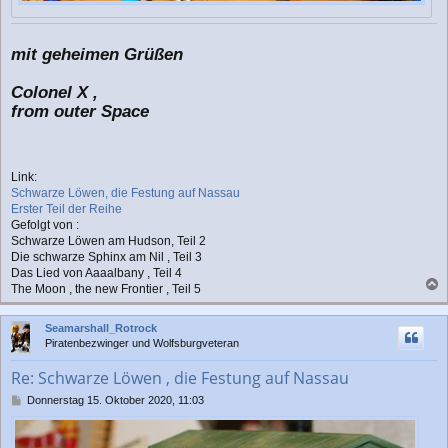
mit geheimen Grüßen
Colonel X ,
from outer Space
Link:
Schwarze Löwen, die Festung auf Nassau
Erster Teil der Reihe
Gefolgt von :
Schwarze Löwen am Hudson, Teil 2
Die schwarze Sphinx am Nil , Teil 3
Das Lied von Aaaalbany , Teil 4
The Moon , the new Frontier , Teil 5
a
c
Seamarshall_Rotrock
h
Piratenbezwinger und Wolfsburgveteran
o
b
Re: Schwarze Löwen , die Festung auf Nassau
e
n
B
Donnerstag 15. Oktober 2020, 11:03
e
i
t