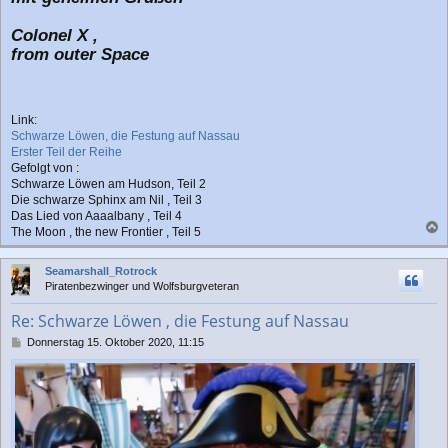
Colonel X ,
from outer Space
Link:
Schwarze Löwen, die Festung auf Nassau
Erster Teil der Reihe
Gefolgt von :
Schwarze Löwen am Hudson, Teil 2
Die schwarze Sphinx am Nil , Teil 3
Das Lied von Aaaalbany , Teil 4
The Moon , the new Frontier , Teil 5
a
c
Seamarshall_Rotrock
h
Piratenbezwinger und Wolfsburgveteran
o
b
Re: Schwarze Löwen , die Festung auf Nassau
e
n
B
Donnerstag 15. Oktober 2020, 11:15
e
i
t
r
a
g