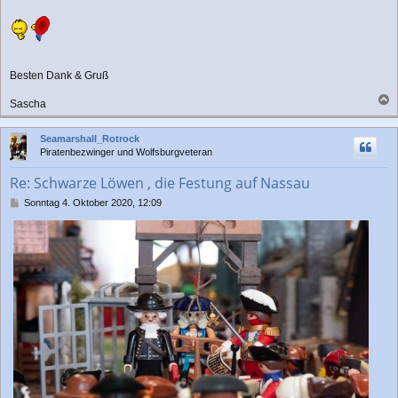
g
Besten Dank & Gruß
Sascha
a
c
Seamarshall_Rotrock
h
Piratenbezwinger und Wolfsburgveteran
o
b
Re: Schwarze Löwen , die Festung auf Nassau
e
n
B
Sonntag 4. Oktober 2020, 12:09
e
i
t
r
a
g