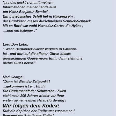
"ja , das deckt sich mit meinen
Informationen meiner Landsleute
um Heinz-Benjamin Bembel .
Ein französisches Schiff lief in Havanna ein ,
der Prunkkahn dieses Aufschneiders Schnick-Schnack.
Mit an Bord war wohl Hernadez-Cortez die Hyäne ,
....und ein Italiener ."
Lord Don Lobo:
" Wenn Hernandez-Cortez wirklich in Havanna
ist , und dort auf die offenen Ohren dieses
griesgrämigen Gouverneurs trifft , dann steht uns
nichts Gutes bevor."
Mad George:
"Dann ist dies der Zeitpunkt !
...gekommen ist er . Hihihi
Die Bruderschaft der Schwarzen Löwen
steht nach 200 Jahren wieder vor ihrer
ersten gemeinsamen Herausforderung !
Wir folgen dem Kodex!
Ruft die Kapitäne der Freibeuter zusammen !
Bemannt die Schiffe der Flotte !