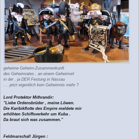
t
r
a
g
geheime Geheim-Zusammenkunft
des Geheimrates , an einem Geheimort
in der , ja DER Festung in Nassau
.....jetzt eigentlich kein Geheimnis mehr ?
Lord Protektor Mithrandir:
"Liebe Ordensbrüder , meine Löwen.
Die Karibikflotte des Empire meldete mir
erhöhten Schiffsverkehr um Kuba .
Da braut sich was zusammen."
Feldmarschall Jürgen :