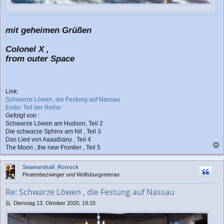
mit geheimen Grüßen
Colonel X ,
from outer Space
Link:
Schwarze Löwen, die Festung auf Nassau
Erster Teil der Reihe
Gefolgt von :
Schwarze Löwen am Hudson, Teil 2
Die schwarze Sphinx am Nil , Teil 3
Das Lied von Aaaalbany , Teil 4
The Moon , the new Frontier , Teil 5
a
c
Seamarshall_Rotrock
h
Piratenbezwinger und Wolfsburgveteran
o
b
Re: Schwarze Löwen , die Festung auf Nassau
e
n
B
Dienstag 13. Oktober 2020, 19:15
e
i