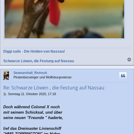
Diggi sails - Die Helden von Nassau!
Schwarze Löwen, die Festung auf Nassau
a
c
Seamarshall_Rotrock
h
Piratenbezwinger und Wolfsburgveteran
o
b
Re: Schwarze Löwen , die Festung auf Nassau
e
n
B
Sonntag 11. Oktober 2020, 17:18
e
i
Doch während Colonel X noch
t
r
mit seinem Schicksal, und über
a
seine neuen "Freunde " haderte,
g
lief das Dreimaster Linienschiff
"HMS TORRINGTON" im Hafen