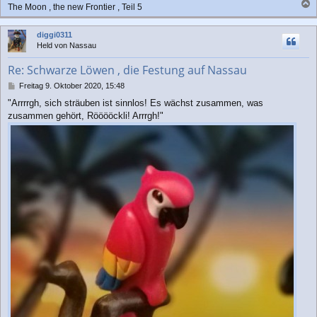
The Moon , the new Frontier , Teil 5
a
c
diggi0311
h
Held von Nassau
o
b
Re: Schwarze Löwen , die Festung auf Nassau
e
n
B
Freitag 9. Oktober 2020, 15:48
e
"Arrrrgh, sich sträuben ist sinnlos! Es wächst zusammen, was
i
zusammen gehört, Rööööckli! Arrrgh!"
t
r
a
g