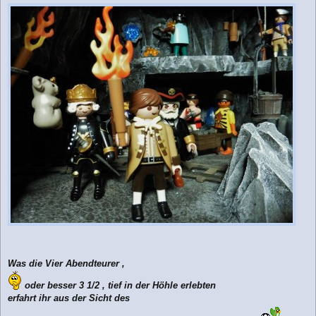
e
i
t
r
a
g
Was die Vier Abendteurer ,
oder besser 3 1/2 , tief in der Höhle erlebten
erfahrt ihr aus der Sicht des