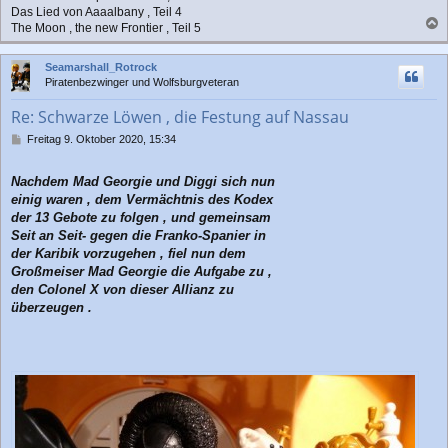
Das Lied von Aaaalbany , Teil 4
The Moon , the new Frontier , Teil 5
a
c
Seamarshall_Rotrock
h
Piratenbezwinger und Wolfsburgveteran
o
b
Re: Schwarze Löwen , die Festung auf Nassau
e
n
B
Freitag 9. Oktober 2020, 15:34
e
i
Nachdem Mad Georgie und Diggi sich nun
t
r
einig waren , dem Vermächtnis des Kodex
a
der 13 Gebote zu folgen , und gemeinsam
g
Seit an Seit- gegen die Franko-Spanier in
der Karibik vorzugehen , fiel nun dem
Großmeiser Mad Georgie die Aufgabe zu ,
den Colonel X von dieser Allianz zu
überzeugen .