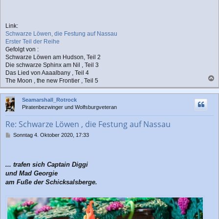
Link:
Schwarze Löwen, die Festung auf Nassau
Erster Teil der Reihe
Gefolgt von :
Schwarze Löwen am Hudson, Teil 2
Die schwarze Sphinx am Nil , Teil 3
Das Lied von Aaaalbany , Teil 4
The Moon , the new Frontier , Teil 5
a
c
Seamarshall_Rotrock
h
Piratenbezwinger und Wolfsburgveteran
o
b
Re: Schwarze Löwen , die Festung auf Nassau
e
n
B
Sonntag 4. Oktober 2020, 17:33
e
i
t
r
... trafen sich Captain Diggi
a
und Mad Georgie
g
am Fuße der Schicksalsberge.