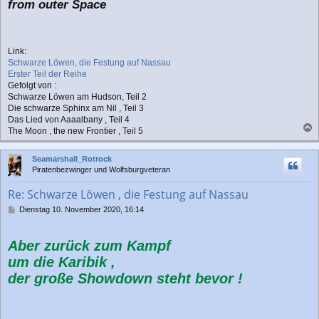
from outer Space
Link:
Schwarze Löwen, die Festung auf Nassau
Erster Teil der Reihe
Gefolgt von :
Schwarze Löwen am Hudson, Teil 2
Die schwarze Sphinx am Nil , Teil 3
Das Lied von Aaaalbany , Teil 4
The Moon , the new Frontier , Teil 5
a
c
Seamarshall_Rotrock
h
Piratenbezwinger und Wolfsburgveteran
o
b
Re: Schwarze Löwen , die Festung auf Nassau
e
n
B
Dienstag 10. November 2020, 16:14
e
i
t
Aber zurück zum Kampf
r
um die Karibik ,
a
g
der große Showdown steht bevor !