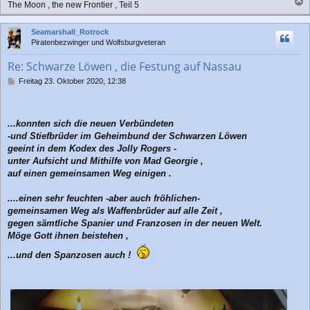
The Moon , the new Frontier , Teil 5
a
c
Seamarshall_Rotrock
h
Piratenbezwinger und Wolfsburgveteran
o
b
Re: Schwarze Löwen , die Festung auf Nassau
e
n
B
Freitag 23. Oktober 2020, 12:38
e
i
t
r
...konnten sich die neuen Verbündeten
a
-und Stiefbrüder im Geheimbund der Schwarzen Löwen
g
geeint in dem Kodex des Jolly Rogers -
unter Aufsicht und Mithilfe von Mad Georgie ,
auf einen gemeinsamen Weg einigen .
....einen sehr feuchten -aber auch fröhlichen-
gemeinsamen Weg als Waffenbrüder auf alle Zeit ,
gegen sämtliche Spanier und Franzosen in der neuen Welt.
Möge Gott ihnen beistehen ,
...und den Spanzosen auch !