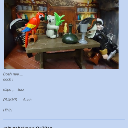
Boah nee....
doch !
rülps ,....furz
RUMMS ....Auah
Hihihi