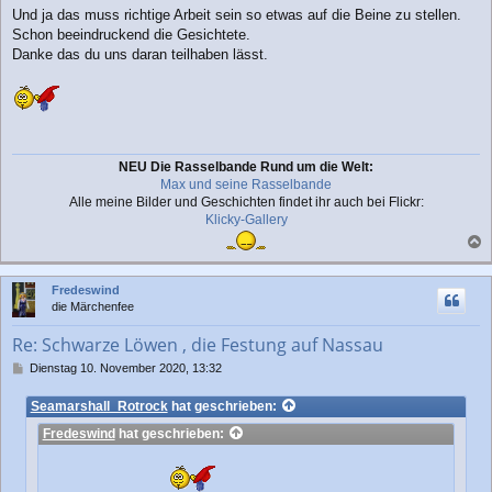
a
Und ja das muss richtige Arbeit sein so etwas auf die Beine zu stellen.
g
Schon beeindruckend die Gesichtete.
Danke das du uns daran teilhaben lässt.
NEU Die Rasselbande Rund um die Welt:
Max und seine Rasselbande
Alle meine Bilder und Geschichten findet ihr auch bei Flickr:
Klicky-Gallery
a
c
Fredeswind
h
die Märchenfee
o
b
Re: Schwarze Löwen , die Festung auf Nassau
e
n
B
Dienstag 10. November 2020, 13:32
e
i
Seamarshall_Rotrock
hat geschrieben:
t
Fredeswind
hat geschrieben:
r
a
g