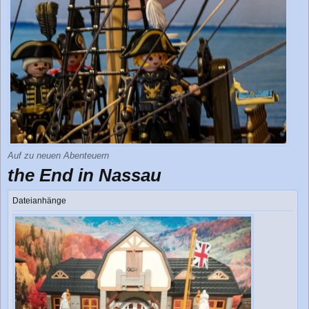
t
r
a
g
Auf zu neuen Abenteuern
the End in Nassau
Dateianhänge