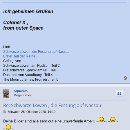
mit geheimen Grüßen
Colonel X ,
from outer Space
Link:
Schwarze Löwen, die Festung auf Nassau
Erster Teil der Reihe
Gefolgt von :
Schwarze Löwen am Hudson, Teil 2
Die schwarze Sphinx am Nil , Teil 3
Das Lied von Aaaalbany , Teil 4
The Moon , the new Frontier , Teil 5
a
c
Aquarius
h
Mega-Klicky
o
b
Re: Schwarze Löwen , die Festung auf Nassau
e
n
B
Mittwoch 28. Oktober 2020, 19:19
e
i
Deine Bilder sind alle sehr gut eine umwerfende Arbeit.
t
r