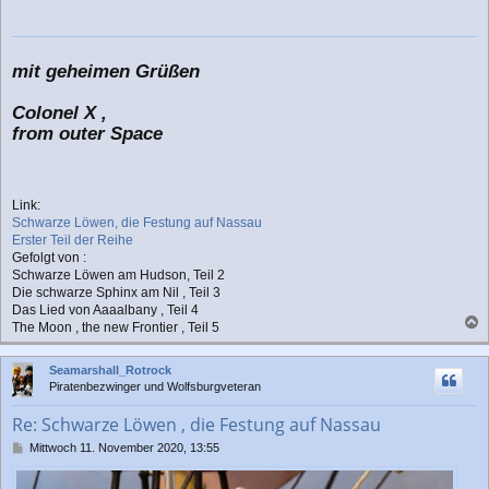
mit geheimen Grüßen
Colonel X ,
from outer Space
Link:
Schwarze Löwen, die Festung auf Nassau
Erster Teil der Reihe
Gefolgt von :
Schwarze Löwen am Hudson, Teil 2
Die schwarze Sphinx am Nil , Teil 3
Das Lied von Aaaalbany , Teil 4
The Moon , the new Frontier , Teil 5
a
c
Seamarshall_Rotrock
h
Piratenbezwinger und Wolfsburgveteran
o
b
Re: Schwarze Löwen , die Festung auf Nassau
e
n
B
Mittwoch 11. November 2020, 13:55
e
i