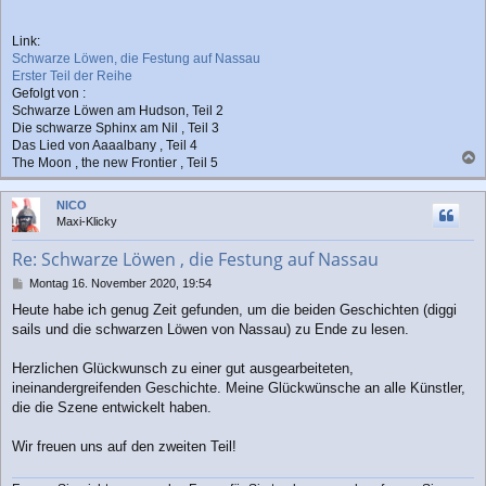
Link:
Schwarze Löwen, die Festung auf Nassau
Erster Teil der Reihe
Gefolgt von :
Schwarze Löwen am Hudson, Teil 2
Die schwarze Sphinx am Nil , Teil 3
Das Lied von Aaaalbany , Teil 4
The Moon , the new Frontier , Teil 5
a
c
NICO
h
Maxi-Klicky
o
b
Re: Schwarze Löwen , die Festung auf Nassau
e
n
B
Montag 16. November 2020, 19:54
e
Heute habe ich genug Zeit gefunden, um die beiden Geschichten (diggi
i
sails und die schwarzen Löwen von Nassau) zu Ende zu lesen.
t
r
a
Herzlichen Glückwunsch zu einer gut ausgearbeiteten,
g
ineinandergreifenden Geschichte. Meine Glückwünsche an alle Künstler,
die die Szene entwickelt haben.
Wir freuen uns auf den zweiten Teil!