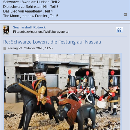
Schwarze Löwen am Hudson, Teil 2
Die schwarze Sphinx am Nil , Teil 3
Das Lied von Aaaalbany , Teil 4
The Moon , the new Frontier , Teil 5
a
c
Seamarshall_Rotrock
h
Piratenbezwinger und Wolfsburgveteran
o
b
Re: Schwarze Löwen , die Festung auf Nassau
e
n
B
Freitag 23. Oktober 2020, 11:55
e
i
t
r
a
g