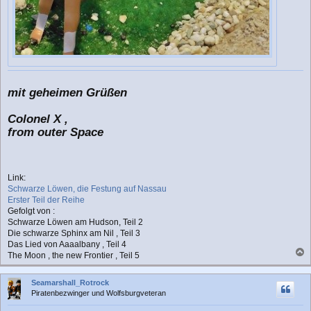
mit geheimen Grüßen
Colonel X ,
from outer Space
Link:
Schwarze Löwen, die Festung auf Nassau
Erster Teil der Reihe
Gefolgt von :
Schwarze Löwen am Hudson, Teil 2
Die schwarze Sphinx am Nil , Teil 3
Das Lied von Aaaalbany , Teil 4
The Moon , the new Frontier , Teil 5
a
c
Seamarshall_Rotrock
h
Piratenbezwinger und Wolfsburgveteran
o
b