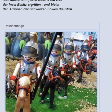
die caballería imperial españa hat von
g
der Insel Besitz ergriffen , und bietet
den Truppen der Schwarzen Löwen die Stirn .
Dateianhänge