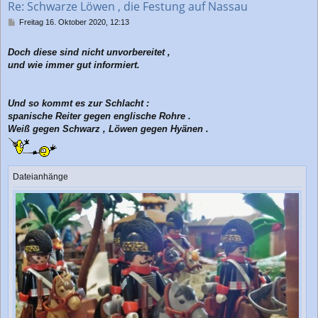
Re: Schwarze Löwen , die Festung auf Nassau
e
n
B
Freitag 16. Oktober 2020, 12:13
e
i
Doch diese sind nicht unvorbereitet ,
t
r
und wie immer gut informiert.
a
g
Und so kommt es zur Schlacht :
spanische Reiter gegen englische Rohre .
Weiß gegen Schwarz , Löwen gegen Hyänen .
Dateianhänge