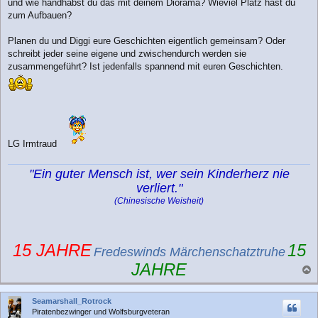
und wie handhabst du das mit deinem Diorama? Wieviel Platz hast du
zum Aufbauen?
Planen du und Diggi eure Geschichten eigentlich gemeinsam? Oder
schreibt jeder seine eigene und zwischendurch werden sie
zusammengeführt? Ist jedenfalls spannend mit euren Geschichten.
LG Irmtraud
"Ein guter Mensch ist, wer sein Kinderherz nie
verliert."
(Chinesische Weisheit)
15 JAHRE
15
Fredeswinds Märchenschatztruhe
JAHRE
a
c
Seamarshall_Rotrock
h
Piratenbezwinger und Wolfsburgveteran
o