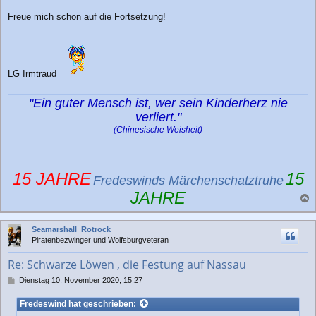
Freue mich schon auf die Fortsetzung!
LG Irmtraud
"Ein guter Mensch ist, wer sein Kinderherz nie
verliert."
(Chinesische Weisheit)
15 JAHRE
15
Fredeswinds Märchenschatztruhe
JAHRE
a
c
Seamarshall_Rotrock
h
Piratenbezwinger und Wolfsburgveteran
o
b
Re: Schwarze Löwen , die Festung auf Nassau
e
n
B
Dienstag 10. November 2020, 15:27
e
i
Fredeswind
hat geschrieben:
t