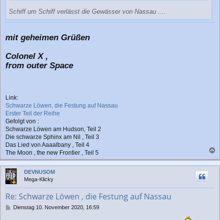
Schiff um Schiff verlässt die Gewässer von Nassau ....
mit geheimen Grüßen
Colonel X ,
from outer Space
Link:
Schwarze Löwen, die Festung auf Nassau
Erster Teil der Reihe
Gefolgt von :
Schwarze Löwen am Hudson, Teil 2
Die schwarze Sphinx am Nil , Teil 3
Das Lied von Aaaalbany , Teil 4
The Moon , the new Frontier , Teil 5
a
c
DEVNUSOM
h
Mega-Klicky
o
b
Re: Schwarze Löwen , die Festung auf Nassau
e
n
B
Dienstag 10. November 2020, 16:59
e