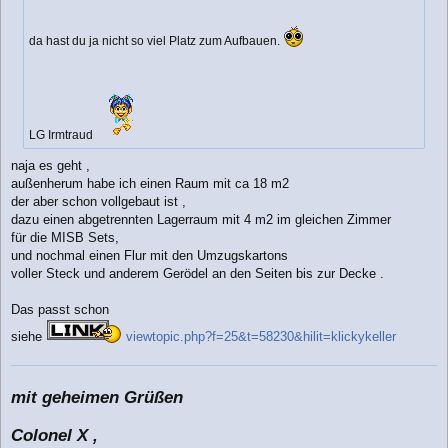
r
a
g
da hast du ja nicht so viel Platz zum Aufbauen.
LG Irmtraud
naja es geht ,
außenherum habe ich einen Raum mit ca 18 m2
der aber schon vollgebaut ist ,
dazu einen abgetrennten Lagerraum mit 4 m2 im gleichen Zimmer
für die MISB Sets,
und nochmal einen Flur mit den Umzugskartons
voller Steck und anderem Gerödel an den Seiten bis zur Decke .
Das passt schon
siehe
viewtopic.php?f=25&t=58230&hilit=klickykeller
mit geheimen Grüßen
Colonel X ,