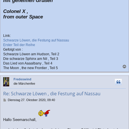
mit geheimen Grüßen
Colonel X ,
from outer Space
Link:
Schwarze Löwen, die Festung auf Nassau
Erster Teil der Reihe
Gefolgt von :
Schwarze Löwen am Hudson, Teil 2
Die schwarze Sphinx am Nil , Teil 3
Das Lied von Aaaalbany , Teil 4
The Moon , the new Frontier , Teil 5
a
c
Fredeswind
h
die Märchenfee
o
b
Re: Schwarze Löwen , die Festung auf Nassau
e
n
B
Dienstag 27. Oktober 2020, 09:40
e
i
t
r
Hallo Seemarschall,
a
g