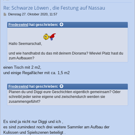
b
Re: Schwarze Löwen , die Festung auf Nassau
e
n
B
Dienstag 27. Oktober 2020, 11:57
e
i
Fredeswind
hat geschrieben:
t
r
a
g
Hallo Seemarschall,
und wie handhabst du das mit deinem Diorama? Wieviel Platz hast du
zum Aufbauen?
einen Tisch mit 2 m2,
und einige Regalfächer mit ca. 1,5 m2
Fredeswind
hat geschrieben:
Planen du und Diggi eure Geschichten eigentlich gemeinsam? Oder
schreibt jeder seine eigene und zwischendurch werden sie
zusammengeführt?
Es sind ja nicht nur Diggi und ich ,
es sind zumindest noch drei weitere Sammler am Aufbau der
Kulissen und Spielszenen beteiligt .