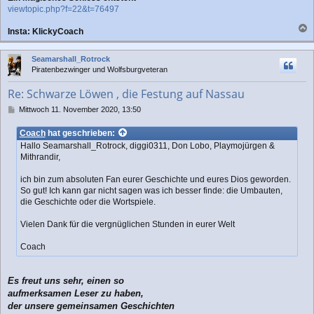
viewtopic.php?f=22&t=76497
Insta: KlickyCoach
a
c
Seamarshall_Rotrock
h
Piratenbezwinger und Wolfsburgveteran
o
b
Re: Schwarze Löwen , die Festung auf Nassau
e
n
B
Mittwoch 11. November 2020, 13:50
e
i
Coach
hat geschrieben:
t
Hallo Seamarshall_Rotrock, diggi0311, Don Lobo, Playmojürgen &
r
Mithrandir,
a
g
ich bin zum absoluten Fan eurer Geschichte und eures Dios geworden.
So gut! Ich kann gar nicht sagen was ich besser finde: die Umbauten,
die Geschichte oder die Wortspiele.
Vielen Dank für die vergnüglichen Stunden in eurer Welt
Coach
Es freut uns sehr, einen so
aufmerksamen Leser zu haben,
der unsere gemeinsamen Geschichten