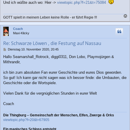
i
Und ich wüßte auch wo: Hier ->
viewtopic.php?f=21&t=75084
t
r
a
GOTT spielt in meinem Leben keine Rolle - er führt Regie !!!
g
a
c
Coach
h
Maxi-Klicky
o
b
Re: Schwarze Löwen , die Festung auf Nassau
e
n
B
Dienstag 10. November 2020, 20:45
e
Hallo Seamarshall_Rotrock, diggi0311, Don Lobo, Playmojürgen &
i
Mithrandir,
t
r
a
ich bin zum absoluten Fan eurer Geschichte und eures Dios geworden.
g
So gut! Ich kann gar nicht sagen was ich besser finde: die Umbauten, die
Geschichte oder die Wortspiele.
Vielen Dank für die vergnüglichen Stunden in eurer Welt
Coach
Die Thingburg – Gemeinschaft der Menschen, Elfen, Zwerge & Orks
viewtopic.php?f=20&t=67905
Ein magisches Schloss entsteht