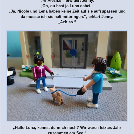
r
„Hi Alesha!“, erwidert Jenny.
a
„Oh, du hast ja Luna dabei.“
g
„Ja, Nicole und Lena haben keine Zeit auf sie aufzupassen und
da musste ich sie halt mitbringen.“, erklärt Jenny.
„Ach so.“
„Hallo Luna, kennst du mich noch? Wir waren letztes Jahr
zusammen am See.“