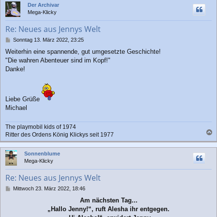
Der Archivar
h
Mega-Klicky
o
b
Re: Neues aus Jennys Welt
e
n
B
Sonntag 13. März 2022, 23:25
e
Weiterhin eine spannende, gut umgesetzte Geschichte!
i
"Die wahren Abenteuer sind im Kopf!"
t
r
Danke!
a
g
Liebe Grüße
Michael
The playmobil kids of 1974
Ritter des Ordens König Klickys seit 1977
a
c
Sonnenblume
h
Mega-Klicky
o
b
Re: Neues aus Jennys Welt
e
n
B
Mittwoch 23. März 2022, 18:46
e
Am nächsten Tag...
i
„Hallo Jenny!“, ruft Alesha ihr entgegen.
t