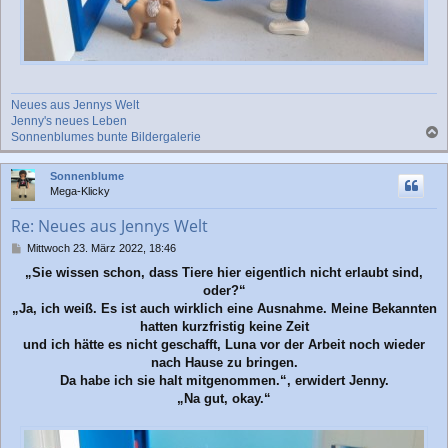
Neues aus Jennys Welt
Jenny's neues Leben
Sonnenblumes bunte Bildergalerie
a
c
Sonnenblume
h
Mega-Klicky
o
b
Re: Neues aus Jennys Welt
e
n
B
Mittwoch 23. März 2022, 18:46
e
„Sie wissen schon, dass Tiere hier eigentlich nicht erlaubt sind,
i
oder?“
t
r
„Ja, ich weiß. Es ist auch wirklich eine Ausnahme. Meine Bekannten
a
hatten kurzfristig keine Zeit
g
und ich hätte es nicht geschafft, Luna vor der Arbeit noch wieder
nach Hause zu bringen.
Da habe ich sie halt mitgenommen.“, erwidert Jenny.
„Na gut, okay.“