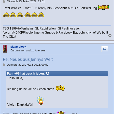
n
B
Mittwoch 23. März 2022, 19:31
e
Jetzt wird es Ernst Für Jenny bin Gespannt auf Die Fortsetzung
i
t
r
a
g
TSG 1899Hoffenheim , Sk Rapid Wien , St Pauli for ever
[color=#4040FF][/color] meine Gruppe b.Facebook Bauboby citylife#We built
The City#
a
c
playmolook
h
Baronin von und zu Attersee
o
b
Re: Neues aus Jennys Welt
e
n
B
Donnerstag 24. März 2022, 00:50
e
i
Fanny69
hat geschrieben:
t
Hallo Julia,
r
a
g
ich mag deine kleine Geschichten.
Vielen Dank dafür!