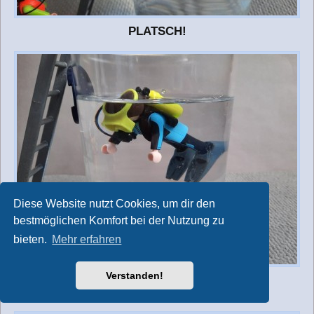
PLATSCH!
Diese Website nutzt Cookies, um dir den
bestmöglichen Komfort bei der Nutzung zu
bieten.
Mehr erfahren
Verstanden!
Kurz darauf kommt dann auch Matthias dazu.
Mike filmt die beiden währenddessen.