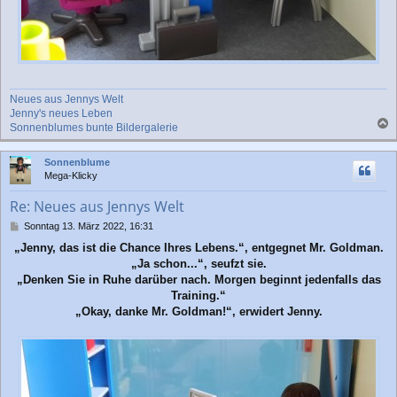
Neues aus Jennys Welt
Jenny's neues Leben
Sonnenblumes bunte Bildergalerie
a
c
Sonnenblume
h
Mega-Klicky
o
b
Re: Neues aus Jennys Welt
e
n
B
Sonntag 13. März 2022, 16:31
e
„Jenny, das ist die Chance Ihres Lebens.“, entgegnet Mr. Goldman.
i
„Ja schon...“, seufzt sie.
t
r
„Denken Sie in Ruhe darüber nach. Morgen beginnt jedenfalls das
a
Training.“
g
„Okay, danke Mr. Goldman!“, erwidert Jenny.