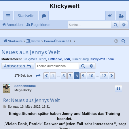
Klickywelt
Startseite
Such
E
ch
or
n
eg
Anmelden
Registrieren
ne
en
m
ist
S
Startseite
Portal
Foren-Übersicht
llz
el
rie
u
Neues aus Jennys Welt
ug
de
re
c
Moderatoren:
KlickyWelt-Team
,
Littledive
,
Jedi
,
Junker Jörg
,
KlickyWelt-Team
rif
n
n
h
Suche
Erweiterte Suche
Antworten
e
f
Seite
8
von
12
1
6
7
9
10
12
Vorherige
8
Nächs
179 Beiträge
…
…
Sonnenblume
Mega-Klicky
Re: Neues aus Jennys Welt
B
Sonntag 13. März 2022, 16:31
e
Einige Stunden später haben Jenny und Matthias das Training
i
beendet.
t
r
„Vielen Dank, Patrick! Das war auf jeden Fall sehr interessant.“, sagt
a