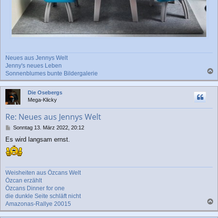
Neues aus Jennys Welt
Jenny's neues Leben
Sonnenblumes bunte Bildergalerie
a
c
Die Osebergs
h
Mega-Klicky
o
b
Re: Neues aus Jennys Welt
e
n
B
Sonntag 13. März 2022, 20:12
e
Es wird langsam ernst.
i
t
r
a
g
Weisheiten aus Özcans Welt
Özcan erzählt
Özcans Dinner for one
die dunkle Seite schläft nicht
Amazonas-Rallye 20015
a
c