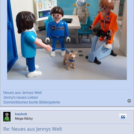
Neues aus Jennys Welt
Jenny's neues Leben
Sonnenblumes bunte Bildergalerie
a
c
baubob
h
Mega-Klicky
o
b
Re: Neues aus Jennys Welt
e