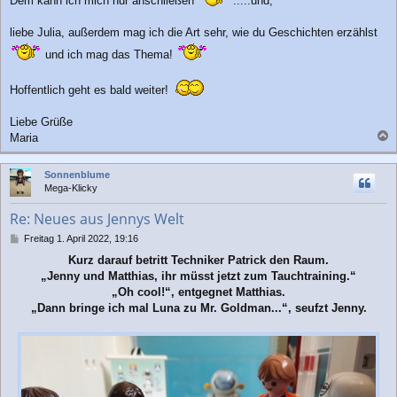
Dem kann ich mich nur anschließen
.....und,
liebe Julia, außerdem mag ich die Art sehr, wie du Geschichten erzählst
und ich mag das Thema!
Hoffentlich geht es bald weiter!
Liebe Grüße
Maria
a
c
Sonnenblume
h
Mega-Klicky
o
b
Re: Neues aus Jennys Welt
e
n
B
Freitag 1. April 2022, 19:16
e
Kurz darauf betritt Techniker Patrick den Raum.
i
„Jenny und Matthias, ihr müsst jetzt zum Tauchtraining.“
t
r
„Oh cool!“, entgegnet Matthias.
a
„Dann bringe ich mal Luna zu Mr. Goldman...“, seufzt Jenny.
g