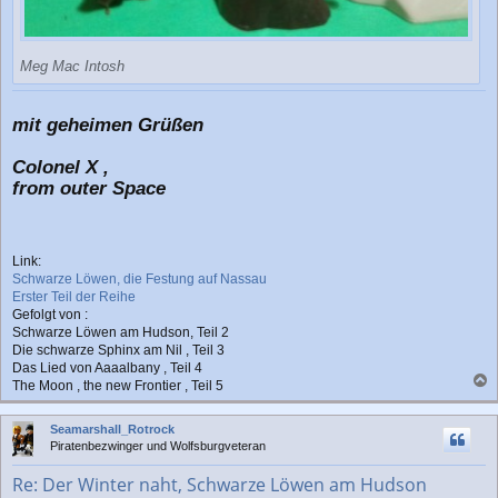
Meg Mac Intosh
mit geheimen Grüßen
Colonel X ,
from outer Space
Link:
Schwarze Löwen, die Festung auf Nassau
Erster Teil der Reihe
Gefolgt von :
Schwarze Löwen am Hudson, Teil 2
Die schwarze Sphinx am Nil , Teil 3
Das Lied von Aaaalbany , Teil 4
The Moon , the new Frontier , Teil 5
a
c
Seamarshall_Rotrock
h
Piratenbezwinger und Wolfsburgveteran
o
b
Re: Der Winter naht, Schwarze Löwen am Hudson
e