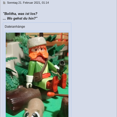
n
B
Sonntag 21. Februar 2021, 01:14
e
i
"Bolitha, was ist los?
t
r
... Wo gehst du hin?"
a
g
Dateianhänge