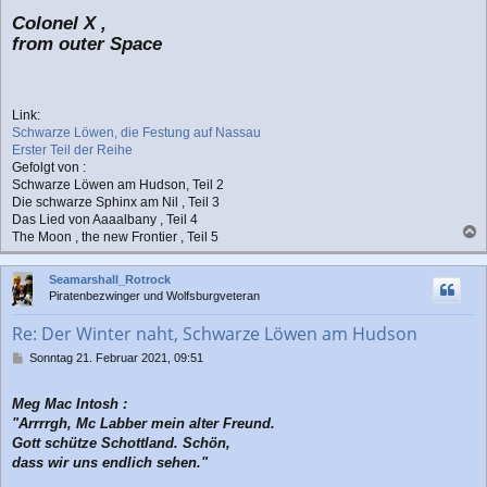
Colonel X ,
from outer Space
Link:
Schwarze Löwen, die Festung auf Nassau
Erster Teil der Reihe
Gefolgt von :
Schwarze Löwen am Hudson, Teil 2
Die schwarze Sphinx am Nil , Teil 3
Das Lied von Aaaalbany , Teil 4
The Moon , the new Frontier , Teil 5
a
c
Seamarshall_Rotrock
h
Piratenbezwinger und Wolfsburgveteran
o
b
Re: Der Winter naht, Schwarze Löwen am Hudson
e
n
B
Sonntag 21. Februar 2021, 09:51
e
i
Meg Mac Intosh :
t
r
"Arrrrgh, Mc Labber mein alter Freund.
a
Gott schütze Schottland. Schön,
g
dass wir uns endlich sehen."