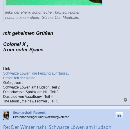
links der ehem. schottische Thronschleicher
neben seinem ehem. Gönner Col. Montcalm
mit geheimen Grüßen
Colonel X ,
from outer Space
Link:
Schwarze Löwen, die Festung auf Nassau
Erster Teil der Reihe
Gefolgt von :
Schwarze Löwen am Hudson, Teil 2
Die schwarze Sphinx am Nil , Teil 3
Das Lied von Aaaalbany , Teil 4
The Moon , the new Frontier , Teil 5
a
c
Seamarshall_Rotrock
h
Piratenbezwinger und Wolfsburgveteran
o
b
Re: Der Winter naht, Schwarze Löwen am Hudson
e