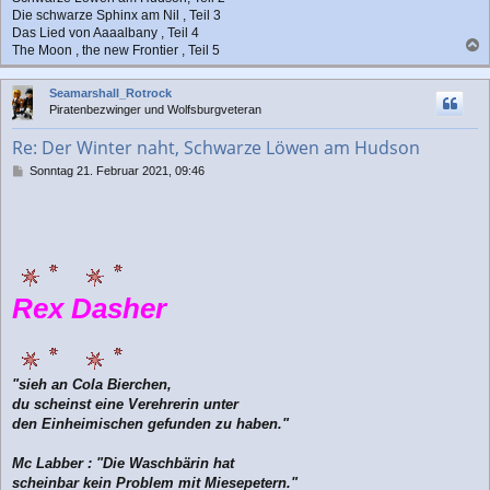
Die schwarze Sphinx am Nil , Teil 3
Das Lied von Aaaalbany , Teil 4
The Moon , the new Frontier , Teil 5
a
c
Seamarshall_Rotrock
h
Piratenbezwinger und Wolfsburgveteran
o
b
Re: Der Winter naht, Schwarze Löwen am Hudson
e
n
B
Sonntag 21. Februar 2021, 09:46
e
i
t
r
a
g
Rex Dasher
"sieh an Cola Bierchen,
du scheinst eine Verehrerin unter
den Einheimischen gefunden zu haben."
Mc Labber : "Die Waschbärin hat
scheinbar kein Problem mit Miesepetern."