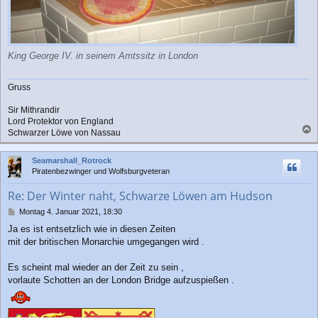
King George IV. in seinem Amtssitz in London
Gruss
Sir Mithrandir
Lord Protektor von England
Schwarzer Löwe von Nassau
a
c
Seamarshall_Rotrock
h
Piratenbezwinger und Wolfsburgveteran
o
b
Re: Der Winter naht, Schwarze Löwen am Hudson
e
n
B
Montag 4. Januar 2021, 18:30
e
Ja es ist entsetzlich wie in diesen Zeiten
i
mit der britischen Monarchie umgegangen wird .
t
r
a
Es scheint mal wieder an der Zeit zu sein ,
g
vorlaute Schotten an der London Bridge aufzuspießen .