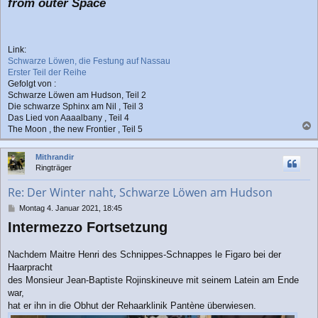
from outer Space
Link:
Schwarze Löwen, die Festung auf Nassau
Erster Teil der Reihe
Gefolgt von :
Schwarze Löwen am Hudson, Teil 2
Die schwarze Sphinx am Nil , Teil 3
Das Lied von Aaaalbany , Teil 4
The Moon , the new Frontier , Teil 5
a
c
Mithrandir
h
Ringträger
o
b
Re: Der Winter naht, Schwarze Löwen am Hudson
e
n
B
Montag 4. Januar 2021, 18:45
e
Intermezzo Fortsetzung
i
t
r
Nachdem Maitre Henri des Schnippes-Schnappes le Figaro bei der
a
Haarpracht
g
des Monsieur Jean-Baptiste Rojinskineuve mit seinem Latein am Ende
war,
hat er ihn in die Obhut der Rehaarklinik Pantène überwiesen.