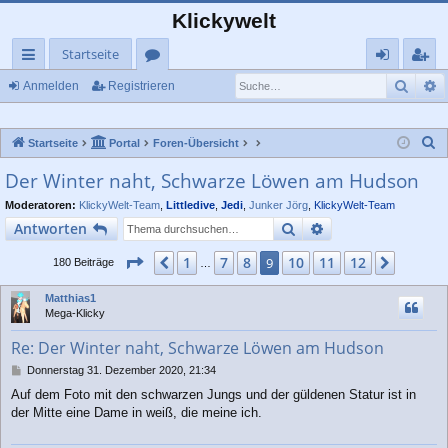
Klickywelt
Startseite
Such
E
ch
or
n
eg
Anmelden
Registrieren
ne
en
m
ist
S
Startseite
Portal
Foren-Übersicht
llz
el
rie
u
Der Winter naht, Schwarze Löwen am Hudson
ug
de
re
c
Moderatoren:
KlickyWelt-Team
,
Littledive
,
Jedi
,
Junker Jörg
,
KlickyWelt-Team
rif
n
n
h
Suche
Erweiterte Suche
Antworten
e
f
Seite
9
von
12
1
7
8
10
11
12
Vorherige
9
Nächst
180 Beiträge
…
Matthias1
Mega-Klicky
Re: Der Winter naht, Schwarze Löwen am Hudson
B
Donnerstag 31. Dezember 2020, 21:34
e
Auf dem Foto mit den schwarzen Jungs und der güldenen Statur ist in
i
der Mitte eine Dame in weiß, die meine ich.
t
r
a