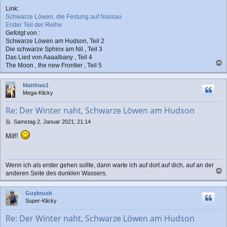
Link:
Schwarze Löwen, die Festung auf Nassau
Erster Teil der Reihe
Gefolgt von :
Schwarze Löwen am Hudson, Teil 2
Die schwarze Sphinx am Nil , Teil 3
Das Lied von Aaaalbany , Teil 4
The Moon , the new Frontier , Teil 5
a
c
Matthias1
h
Mega-Klicky
o
b
Re: Der Winter naht, Schwarze Löwen am Hudson
e
n
B
Samstag 2. Januar 2021, 21:14
e
Milf!
i
t
r
a
Wenn ich als erster gehen sollte, dann warte ich auf dort auf dich, auf an der
g
anderen Seite des dunklen Wassers.
a
c
Guybrush
h
Super-Klicky
o
b
Re: Der Winter naht, Schwarze Löwen am Hudson
e