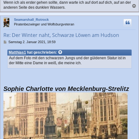
Wenn ich als erster gehen sollte, dann warte ich auf dort auf dich, auf an der
g
anderen Seite des dunklen Wassers.
a
c
Seamarshall_Rotrock
h
Piratenbezwinger und Wolfsburgveteran
o
b
Re: Der Winter naht, Schwarze Löwen am Hudson
e
n
B
Samstag 2. Januar 2021, 18:59
e
i
Matthias1
hat geschrieben:
t
Auf dem Foto mit den schwarzen Jungs und der güldenen Statur ist in
r
der Mitte eine Dame in weiß, die meine ich.
a
g
Sophie Charlotte von Mecklenburg-Strelitz