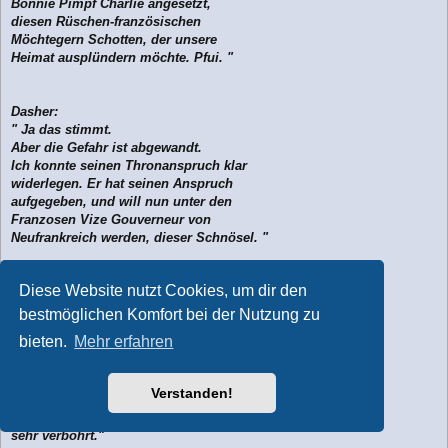
Bonnie Pimpf Charlie angesetzt,
diesen Rüschen-französischen
Möchtegern Schotten, der unsere
Heimat ausplündern möchte. Pfui. "
Dasher:
" Ja das stimmt.
Aber die Gefahr ist abgewandt.
Ich konnte seinen Thronanspruch klar
widerlegen. Er hat seinen Anspruch
aufgegeben, und will nun unter den
Franzosen Vize Gouverneur von
Neufrankreich werden, dieser Schnösel. "
Diese Website nutzt Cookies, um dir den
Meg Mac Intosh :
"Aye, ich durfte diesen Pfauen
bestmöglichen Komfort bei der Nutzung zu
durch Kanada führen. Absolut unfähig.
bieten.
Mehr erfahren
Nicht zu glauben, dass auch nur ein
Tropfen schottischen Blutes in seinen
Adern fließt. Wie ist es euch
Verstanden!
gelungen ihn von seinem Vorhaben
abzubringen? Er wirkte doch
sehr verbohrt."