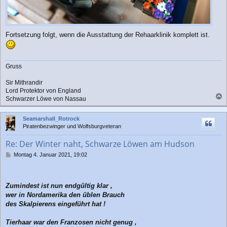
Fortsetzung folgt, wenn die Ausstattung der Rehaarklinik komplett ist.
Gruss
Sir Mithrandir
Lord Protektor von England
Schwarzer Löwe von Nassau
a
c
Seamarshall_Rotrock
h
Piratenbezwinger und Wolfsburgveteran
o
b
Re: Der Winter naht, Schwarze Löwen am Hudson
e
n
B
Montag 4. Januar 2021, 19:02
e
i
t
r
Zumindest ist nun endgültig klar ,
a
wer in Nordamerika den üblen Brauch
g
des Skalpierens eingeführt hat !
Tierhaar war den Franzosen nicht genug ,