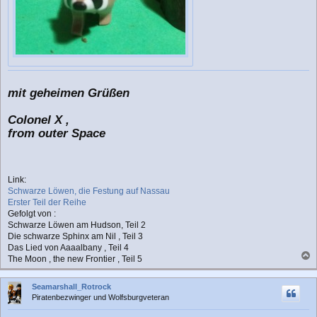
mit geheimen Grüßen
Colonel X ,
from outer Space
Link:
Schwarze Löwen, die Festung auf Nassau
Erster Teil der Reihe
Gefolgt von :
Schwarze Löwen am Hudson, Teil 2
Die schwarze Sphinx am Nil , Teil 3
Das Lied von Aaaalbany , Teil 4
The Moon , the new Frontier , Teil 5
a
c
Seamarshall_Rotrock
h
Piratenbezwinger und Wolfsburgveteran
o
b