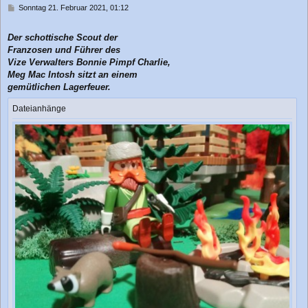
n
B
Sonntag 21. Februar 2021, 01:12
e
i
Der schottische Scout der
t
r
Franzosen und Führer des
a
Vize Verwalters Bonnie Pimpf Charlie,
g
Meg Mac Intosh sitzt an einem
gemütlichen Lagerfeuer.
Dateianhänge