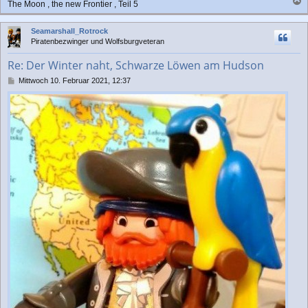
The Moon , the new Frontier , Teil 5
a
c
Seamarshall_Rotrock
h
Piratenbezwinger und Wolfsburgveteran
o
b
Re: Der Winter naht, Schwarze Löwen am Hudson
e
n
B
Mittwoch 10. Februar 2021, 12:37
e
i
t
r
a
g