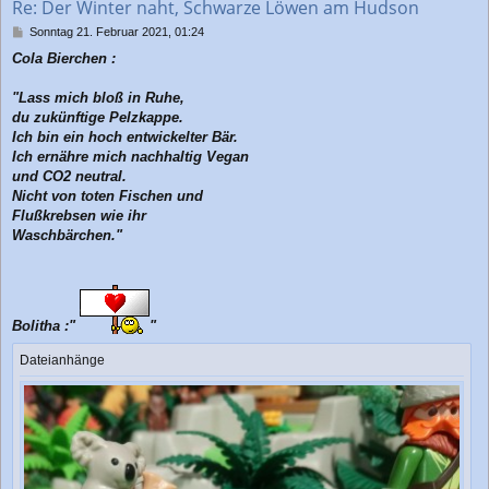
Re: Der Winter naht, Schwarze Löwen am Hudson
e
n
B
Sonntag 21. Februar 2021, 01:24
e
Cola Bierchen :
i
t
r
"Lass mich bloß in Ruhe,
a
du zukünftige Pelzkappe.
g
Ich bin ein hoch entwickelter Bär.
Ich ernähre mich nachhaltig Vegan
und CO2 neutral.
Nicht von toten Fischen und
Flußkrebsen wie ihr
Waschbärchen."
Bolitha :"
"
Dateianhänge