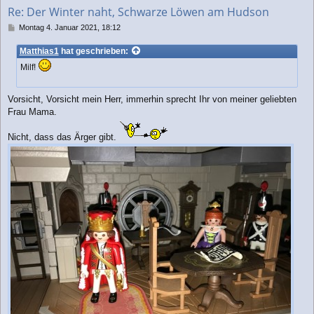
b
Re: Der Winter naht, Schwarze Löwen am Hudson
e
n
B
Montag 4. Januar 2021, 18:12
e
i
Matthias1
hat geschrieben:
t
Milf!
r
a
g
Vorsicht, Vorsicht mein Herr, immerhin sprecht Ihr von meiner geliebten
Frau Mama.
Nicht, dass das Ärger gibt.