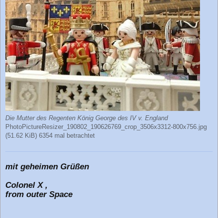
Die Mutter des Regenten König George des IV v. England
PhotoPictureResizer_190802_190626769_crop_3506x3312-800x756.jpg
(51.62 KiB) 6354 mal betrachtet
mit geheimen Grüßen
Colonel X ,
from outer Space