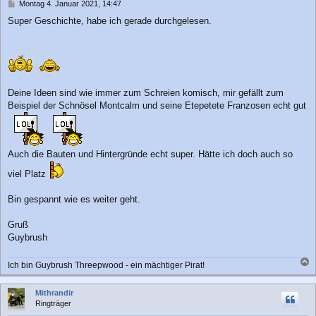
n
B
Montag 4. Januar 2021, 14:47
e
Super Geschichte, habe ich gerade durchgelesen.
i
t
r
a
g
Deine Ideen sind wie immer zum Schreien komisch, mir gefällt zum
Beispiel der Schnösel Montcalm und seine Etepetete Franzosen echt gut
Auch die Bauten und Hintergründe echt super. Hätte ich doch auch so
viel Platz
Bin gespannt wie es weiter geht.
Gruß
Guybrush
Ich bin Guybrush Threepwood - ein mächtiger Pirat!
a
c
Mithrandir
h
Ringträger
o