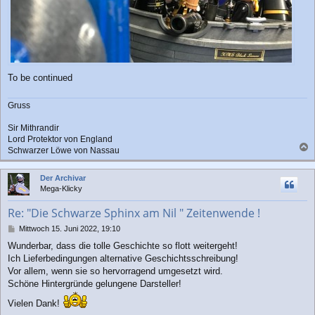
To be continued
Gruss
Sir Mithrandir
Lord Protektor von England
Schwarzer Löwe von Nassau
a
c
Der Archivar
h
Mega-Klicky
o
b
Re: "Die Schwarze Sphinx am Nil " Zeitenwende !
e
n
B
Mittwoch 15. Juni 2022, 19:10
e
Wunderbar, dass die tolle Geschichte so flott weitergeht!
i
Ich Lieferbedingungen alternative Geschichtsschreibung!
t
r
Vor allem, wenn sie so hervorragend umgesetzt wird.
a
Schöne Hintergründe gelungene Darsteller!
g
Vielen Dank!