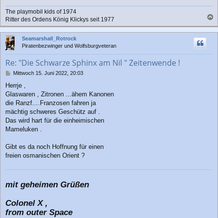
The playmobil kids of 1974
Ritter des Ordens König Klickys seit 1977
a
c
Seamarshall_Rotrock
h
Piratenbezwinger und Wolfsburgveteran
o
b
Re: "Die Schwarze Sphinx am Nil " Zeitenwende !
e
n
B
Mittwoch 15. Juni 2022, 20:03
e
Herrje ,
i
Glaswaren , Zitronen ...ähem Kanonen
t
r
die Ranzf....Franzosen fahren ja
a
mächtig schweres Geschütz auf .
g
Das wird hart für die einheimischen
Mameluken .
Gibt es da noch Hoffnung für einen
freien osmanischen Orient ?
mit geheimen Grüßen
Colonel X ,
from outer Space