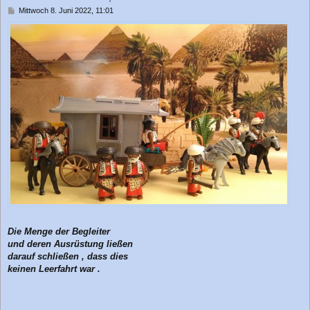
n
B
Mittwoch 8. Juni 2022, 11:01
e
i
t
r
a
g
Die Menge der Begleiter
und deren Ausrüstung ließen
darauf schließen , dass dies
keinen Leerfahrt war .