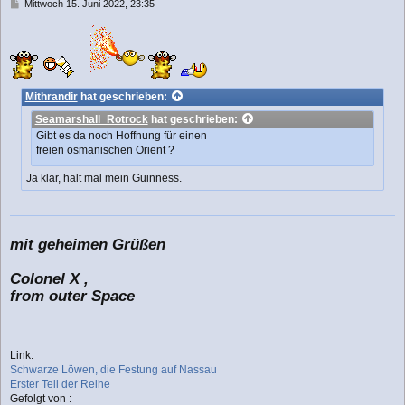
n
B
Mittwoch 15. Juni 2022, 23:35
e
i
t
r
a
g
Mithrandir
hat geschrieben:
Seamarshall_Rotrock
hat geschrieben:
Gibt es da noch Hoffnung für einen
freien osmanischen Orient ?
Ja klar, halt mal mein Guinness.
mit geheimen Grüßen
Colonel X ,
from outer Space
Link:
Schwarze Löwen, die Festung auf Nassau
Erster Teil der Reihe
Gefolgt von :