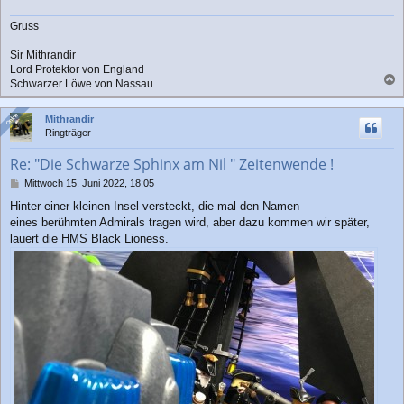
Gruss
Sir Mithrandir
Lord Protektor von England
Schwarzer Löwe von Nassau
a
c
Online
Online
Mithrandir
h
Ringträger
o
b
Re: "Die Schwarze Sphinx am Nil " Zeitenwende !
e
n
B
Mittwoch 15. Juni 2022, 18:05
e
Hinter einer kleinen Insel versteckt, die mal den Namen
i
eines berühmten Admirals tragen wird, aber dazu kommen wir später,
t
r
lauert die HMS Black Lioness.
a
g