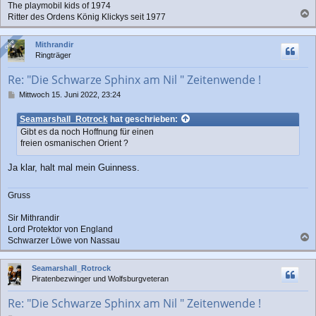
The playmobil kids of 1974
Ritter des Ordens König Klickys seit 1977
a
c
Online
Online
Mithrandir
h
Ringträger
o
b
Re: "Die Schwarze Sphinx am Nil " Zeitenwende !
e
n
B
Mittwoch 15. Juni 2022, 23:24
e
i
Seamarshall_Rotrock
hat geschrieben:
t
Gibt es da noch Hoffnung für einen
r
freien osmanischen Orient ?
a
g
Ja klar, halt mal mein Guinness.
Gruss
Sir Mithrandir
Lord Protektor von England
Schwarzer Löwe von Nassau
a
c
Seamarshall_Rotrock
h
Piratenbezwinger und Wolfsburgveteran
o
b
Re: "Die Schwarze Sphinx am Nil " Zeitenwende !
e