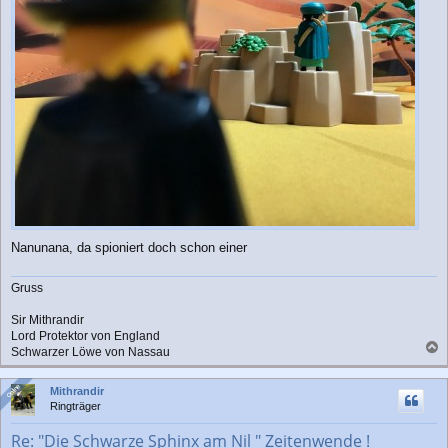
Nanunana, da spioniert doch schon einer
Gruss
Sir Mithrandir
Lord Protektor von England
Schwarzer Löwe von Nassau
a
c
Online
Online
Mithrandir
h
Ringträger
o
b
Re: "Die Schwarze Sphinx am Nil " Zeitenwende !
e