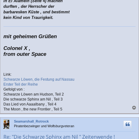
in El Alamein (Seite 4) machen
durften , der Herrscher der
barbaresken Küste , und bestimmt
kein Kind von Traurigkeit.
mit geheimen Grüßen
Colonel X ,
from outer Space
Link:
Schwarze Löwen, die Festung auf Nassau
Erster Teil der Reihe
Gefolgt von :
Schwarze Löwen am Hudson, Teil 2
Die schwarze Sphinx am Nil , Teil 3
Das Lied von Aaaalbany , Teil 4
The Moon , the new Frontier , Teil 5
a
c
Seamarshall_Rotrock
h
Piratenbezwinger und Wolfsburgveteran
o
b
Re: "Die Schwarze Sphinx am Nil " Zeitenwende !
e