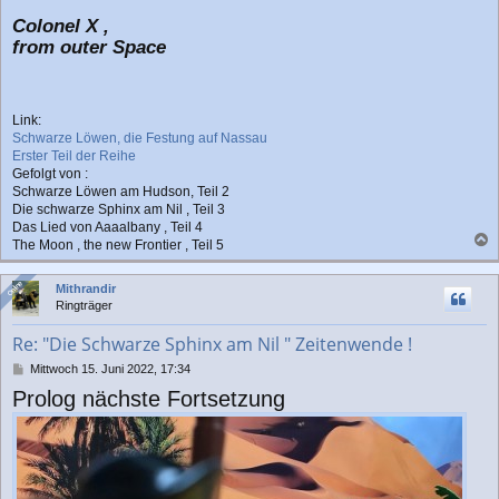
Colonel X ,
from outer Space
Link:
Schwarze Löwen, die Festung auf Nassau
Erster Teil der Reihe
Gefolgt von :
Schwarze Löwen am Hudson, Teil 2
Die schwarze Sphinx am Nil , Teil 3
Das Lied von Aaaalbany , Teil 4
The Moon , the new Frontier , Teil 5
a
c
Online
Online
Mithrandir
h
Ringträger
o
b
Re: "Die Schwarze Sphinx am Nil " Zeitenwende !
e
n
B
Mittwoch 15. Juni 2022, 17:34
e
Prolog nächste Fortsetzung
i
t
r
a
g