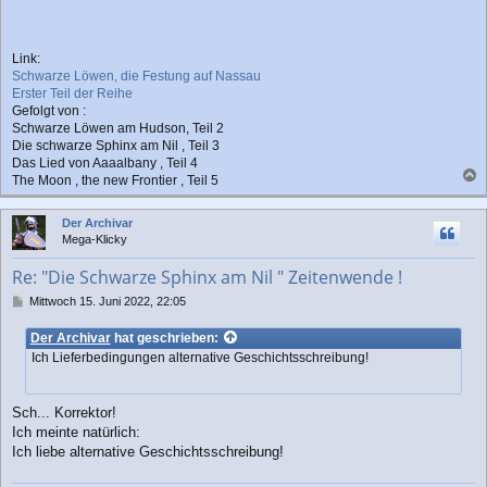
Link:
Schwarze Löwen, die Festung auf Nassau
Erster Teil der Reihe
Gefolgt von :
Schwarze Löwen am Hudson, Teil 2
Die schwarze Sphinx am Nil , Teil 3
Das Lied von Aaaalbany , Teil 4
The Moon , the new Frontier , Teil 5
a
c
Der Archivar
h
Mega-Klicky
o
b
Re: "Die Schwarze Sphinx am Nil " Zeitenwende !
e
n
B
Mittwoch 15. Juni 2022, 22:05
e
i
Der Archivar
hat geschrieben:
t
Ich Lieferbedingungen alternative Geschichtsschreibung!
r
a
g
Sch... Korrektor!
Ich meinte natürlich:
Ich liebe alternative Geschichtsschreibung!