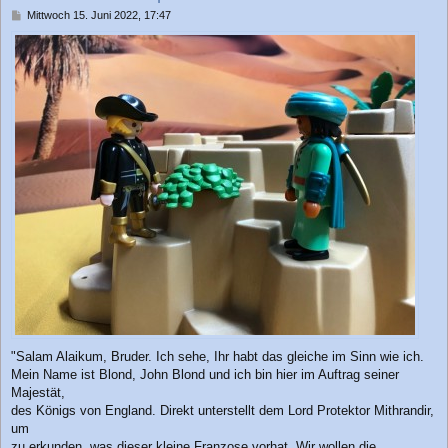
n
B
Mittwoch 15. Juni 2022, 17:47
e
i
t
r
a
g
"Salam Alaikum, Bruder. Ich sehe, Ihr habt das gleiche im Sinn wie ich.
Mein Name ist Blond, John Blond und ich bin hier im Auftrag seiner
Majestät,
des Königs von England. Direkt unterstellt dem Lord Protektor Mithrandir,
um
zu erkunden, was dieser kleine Franzose vorhat. Wir wollen die