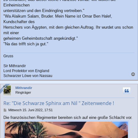
Einheimischen
unterstützen und den Eindringling vertreiben."
"Wa Alaikum Salam, Bruder. Mein Name ist Omar Ben Halef,
Kundschafter des
Herrschers von Ägypten, mit dem gleichen Auftrag. Ihr wurdet uns schon
mit einer
geheimen Geheimbotschaft angekündigt."
"Na das trifft sich ja gut."
Gruss
Sir Mithrandir
Lord Protektor von England
Schwarzer Löwe von Nassau
a
c
Online
Online
Mithrandir
h
Ringträger
o
b
Re: "Die Schwarze Sphinx am Nil " Zeitenwende !
e
n
B
Mittwoch 15. Juni 2022, 17:51
e
Die französischen Regimenter bereiten sich auf eine große Schlacht vor.
i
t
r
a
g