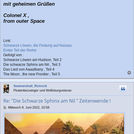
mit geheimen Grüßen
Colonel X ,
from outer Space
Link:
Schwarze Löwen, die Festung auf Nassau
Erster Teil der Reihe
Gefolgt von :
Schwarze Löwen am Hudson, Teil 2
Die schwarze Sphinx am Nil , Teil 3
Das Lied von Aaaalbany , Teil 4
The Moon , the new Frontier , Teil 5
a
c
Seamarshall_Rotrock
h
Piratenbezwinger und Wolfsburgveteran
o
b
Re: "Die Schwarze Sphinx am Nil " Zeitenwende !
e
n
B
Mittwoch 8. Juni 2022, 10:58
e
i
t
r
a