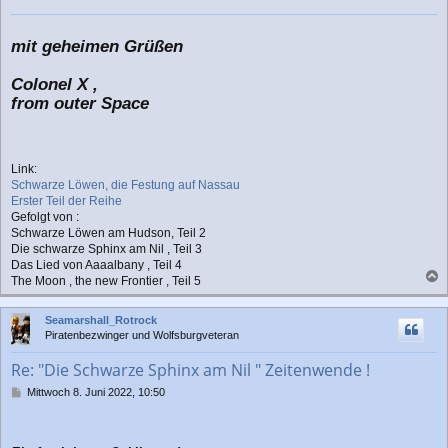
mit geheimen Grüßen
Colonel X ,
from outer Space
Link:
Schwarze Löwen, die Festung auf Nassau
Erster Teil der Reihe
Gefolgt von :
Schwarze Löwen am Hudson, Teil 2
Die schwarze Sphinx am Nil , Teil 3
Das Lied von Aaaalbany , Teil 4
The Moon , the new Frontier , Teil 5
a
c
Seamarshall_Rotrock
h
Piratenbezwinger und Wolfsburgveteran
o
b
Re: "Die Schwarze Sphinx am Nil " Zeitenwende !
e
n
B
Mittwoch 8. Juni 2022, 10:50
e
i
t