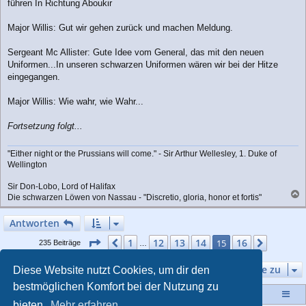
führen In Richtung Aboukir
Major Willis: Gut wir gehen zurück und machen Meldung.
Sergeant Mc Allister: Gute Idee vom General, das mit den neuen
Uniformen...In unseren schwarzen Uniformen wären wir bei der Hitze
eingegangen.
Major Willis: Wie wahr, wie Wahr...
Fortsetzung folgt...
"Either night or the Prussians will come." - Sir Arthur Wellesley, 1. Duke of
Wellington
Sir Don-Lobo, Lord of Halifax
Die schwarzen Löwen von Nassau - "Discretio, gloria, honor et fortis"
a
c
Antworten
h
o
Seite
15
von
16
1
12
13
14
16
Vorherige
15
Nächst
235 Beiträge
…
b
e
Gehe zu
Diese Website nutzt Cookies, um dir den
n
bestmöglichen Komfort bei der Nutzung zu
Startseite
Portal
Foren-Übersicht
bieten.
Mehr erfahren