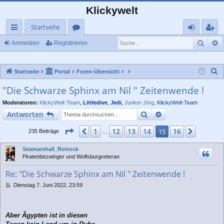
Klickywelt
Startseite
Such
E
ch
or
n
eg
Anmelden
Registrieren
ne
en
m
ist
S
Startseite
Portal
Foren-Übersicht
llz
el
rie
u
"Die Schwarze Sphinx am Nil " Zeitenwende !
ug
de
re
c
Moderatoren:
KlickyWelt-Team
,
Littledive
,
Jedi
,
Junker Jörg
,
KlickyWelt-Team
rif
n
n
h
Suche
Erweiterte Suche
Antworten
e
f
Seite
15
von
16
1
12
13
14
16
Vorherige
15
Nächst
235 Beiträge
…
Seamarshall_Rotrock
Piratenbezwinger und Wolfsburgveteran
Re: "Die Schwarze Sphinx am Nil " Zeitenwende !
B
Dienstag 7. Juni 2022, 23:59
e
i
t
r
Aber Ägypten ist in diesen
a