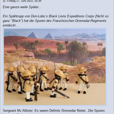
B
Freitag 17. Juni 2022, 16:38
e
Eine ganze weile Später...
i
t
r
Ein Spähtrupp von Don-Lobo´s Black Lions Expeditions Corps (Nicht so
a
ganz "Black") hat die Spuren des Französischen Dromedar-Regiments
g
entdeckt...
Sergeant Mc Allister: Es waren Definitv Dromedar Reiter...Die Spuren