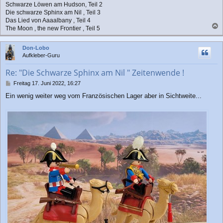
Schwarze Löwen am Hudson, Teil 2
Die schwarze Sphinx am Nil , Teil 3
Das Lied von Aaaalbany , Teil 4
The Moon , the new Frontier , Teil 5
a
c
Don-Lobo
h
Aufkleber-Guru
o
b
Re: "Die Schwarze Sphinx am Nil " Zeitenwende !
e
n
B
Freitag 17. Juni 2022, 16:27
e
Ein wenig weiter weg vom Französischen Lager aber in Sichtweite...
i
t
r
a
g