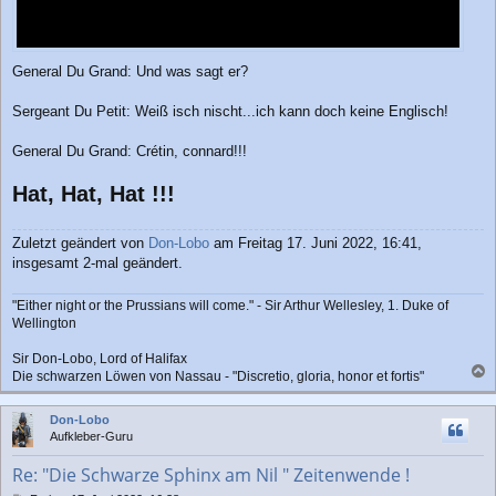
General Du Grand: Und was sagt er?
Sergeant Du Petit: Weiß isch nischt...ich kann doch keine Englisch!
General Du Grand: Crétin, connard!!!
Hat, Hat, Hat !!!
Zuletzt geändert von
Don-Lobo
am Freitag 17. Juni 2022, 16:41,
insgesamt 2-mal geändert.
"Either night or the Prussians will come." - Sir Arthur Wellesley, 1. Duke of
Wellington
Sir Don-Lobo, Lord of Halifax
Die schwarzen Löwen von Nassau - "Discretio, gloria, honor et fortis"
a
c
Don-Lobo
h
Aufkleber-Guru
o
b
Re: "Die Schwarze Sphinx am Nil " Zeitenwende !
e
n