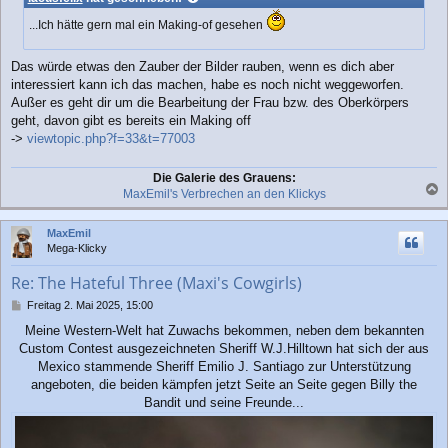
...Ich hätte gern mal ein Making-of gesehen
Das würde etwas den Zauber der Bilder rauben, wenn es dich aber
interessiert kann ich das machen, habe es noch nicht weggeworfen.
Außer es geht dir um die Bearbeitung der Frau bzw. des Oberkörpers
geht, davon gibt es bereits ein Making off
->
viewtopic.php?f=33&t=77003
Die Galerie des Grauens:
MaxEmil's Verbrechen an den Klickys
a
c
MaxEmil
h
Mega-Klicky
o
b
Re: The Hateful Three (Maxi's Cowgirls)
e
n
B
Freitag 2. Mai 2025, 15:00
e
Meine Western-Welt hat Zuwachs bekommen, neben dem bekannten
i
Custom Contest ausgezeichneten Sheriff W.J.Hilltown hat sich der aus
t
r
Mexico stammende Sheriff Emilio J. Santiago zur Unterstützung
a
angeboten, die beiden kämpfen jetzt Seite an Seite gegen Billy the
g
Bandit und seine Freunde...