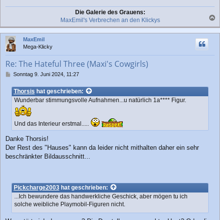
Die Galerie des Grauens:
MaxEmil's Verbrechen an den Klickys
a
c
MaxEmil
h
Mega-Klicky
o
b
Re: The Hateful Three (Maxi's Cowgirls)
e
n
B
Sonntag 9. Juni 2024, 11:27
e
i
Thorsis
hat geschrieben:
t
Wunderbar stimmungsvolle Aufnahmen...u natürlich 1a**** Figur.
r
a
g
Und das Interieur erstmal.....
Danke Thorsis!
Der Rest des "Hauses" kann da leider nicht mithalten daher ein sehr
beschränkter Bildausschnitt...
Pickcharge2003
hat geschrieben:
...Ich bewundere das handwerkliche Geschick, aber mögen tu ich
solche weibliche Playmobil-Figuren nicht.