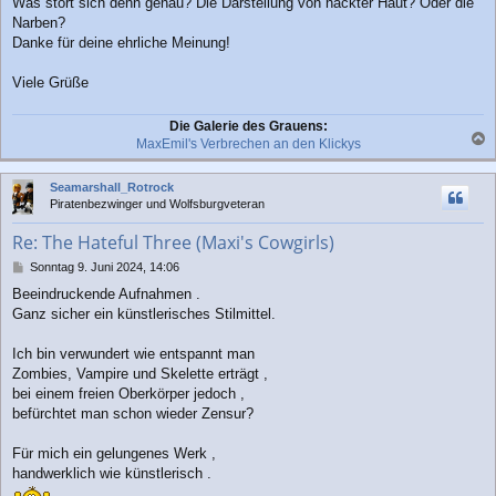
Was stört sich denn genau? Die Darstellung von nackter Haut? Oder die
Narben?
Danke für deine ehrliche Meinung!
Viele Grüße
Die Galerie des Grauens:
MaxEmil's Verbrechen an den Klickys
a
c
Seamarshall_Rotrock
h
Piratenbezwinger und Wolfsburgveteran
o
b
Re: The Hateful Three (Maxi's Cowgirls)
e
n
B
Sonntag 9. Juni 2024, 14:06
e
Beeindruckende Aufnahmen .
i
Ganz sicher ein künstlerisches Stilmittel.
t
r
a
Ich bin verwundert wie entspannt man
g
Zombies, Vampire und Skelette erträgt ,
bei einem freien Oberkörper jedoch ,
befürchtet man schon wieder Zensur?
Für mich ein gelungenes Werk ,
handwerklich wie künstlerisch .