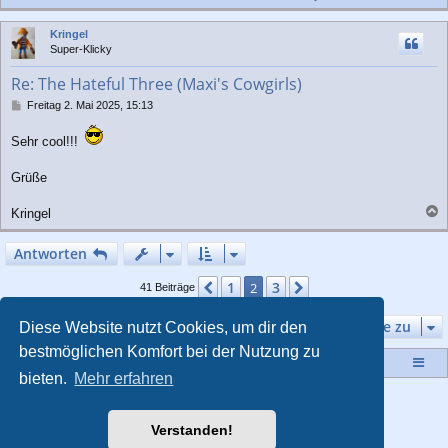
a
c
Kringel
h
Super-Klicky
o
b
Re: The Hateful Three (Maxi's Cowgirls)
e
n
B
Freitag 2. Mai 2025, 15:13
e
i
Sehr cool!!!
t
r
Grüße
a
g
Kringel
a
c
Antworten
h
o
1
3
Vorherige
2
Nächste
41 Beiträge
b
e
n
Gehe zu
Diese Website nutzt Cookies, um dir den
bestmöglichen Komfort bei der Nutzung zu
Startseite
Portal
Foren-Übersicht
bieten.
Mehr erfahren
Powered by
phpBB
® Forum Software © phpBB Limited
Style von
Arty
- Aktualisieren phpBB 3.2 von MrGaby
Verstanden!
Deutsche Übersetzung durch
phpBB.de