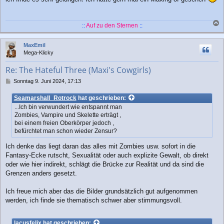
t
r
a
::
Auf zu den Sternen
::
g
a
c
MaxEmil
h
Mega-Klicky
o
b
Re: The Hateful Three (Maxi's Cowgirls)
e
n
B
Sonntag 9. Juni 2024, 17:13
e
i
Seamarshall_Rotrock
hat geschrieben:
t
...Ich bin verwundert wie entspannt man
r
Zombies, Vampire und Skelette erträgt ,
a
bei einem freien Oberkörper jedoch ,
g
befürchtet man schon wieder Zensur?
Ich denke das liegt daran das alles mit Zombies usw. sofort in die
Fantasy-Ecke rutscht, Sexualität oder auch explizite Gewalt, ob direkt
oder wie hier indirekt, schlägt die Brücke zur Realität und da sind die
Grenzen anders gesetzt.
Ich freue mich aber das die Bilder grundsätzlich gut aufgenommen
werden, ich finde sie thematisch schwer aber stimmungsvoll.
lacusfelix
hat geschrieben: