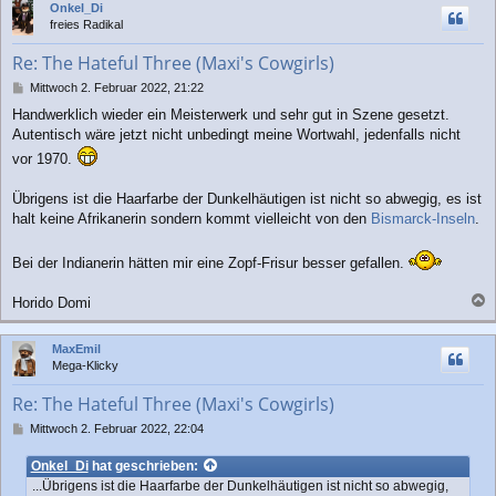
Onkel_Di
h
freies Radikal
o
b
Re: The Hateful Three (Maxi's Cowgirls)
e
n
B
Mittwoch 2. Februar 2022, 21:22
e
Handwerklich wieder ein Meisterwerk und sehr gut in Szene gesetzt.
i
Autentisch wäre jetzt nicht unbedingt meine Wortwahl, jedenfalls nicht
t
r
vor 1970.
a
g
Übrigens ist die Haarfarbe der Dunkelhäutigen ist nicht so abwegig, es ist
halt keine Afrikanerin sondern kommt vielleicht von den
Bismarck-Inseln
.
Bei der Indianerin hätten mir eine Zopf-Frisur besser gefallen.
Horido Domi
a
c
MaxEmil
h
Mega-Klicky
o
b
Re: The Hateful Three (Maxi's Cowgirls)
e
n
B
Mittwoch 2. Februar 2022, 22:04
e
i
Onkel_Di
hat geschrieben:
t
...Übrigens ist die Haarfarbe der Dunkelhäutigen ist nicht so abwegig,
r