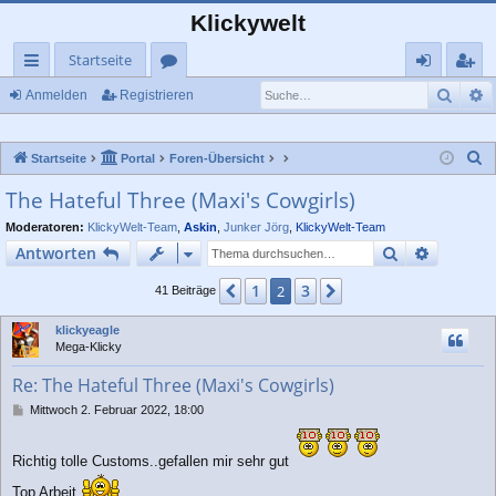
Klickywelt
Startseite
Such
E
ch
or
n
eg
Anmelden
Registrieren
ne
en
m
ist
S
Startseite
Portal
Foren-Übersicht
llz
el
rie
u
The Hateful Three (Maxi's Cowgirls)
ug
de
re
c
Moderatoren:
KlickyWelt-Team
,
Askin
,
Junker Jörg
,
KlickyWelt-Team
rif
n
n
h
Suche
Erweiter
Antworten
e
f
1
3
Vorherige
2
Nächste
41 Beiträge
klickyeagle
Mega-Klicky
Re: The Hateful Three (Maxi's Cowgirls)
B
Mittwoch 2. Februar 2022, 18:00
e
i
t
Richtig tolle Customs..gefallen mir sehr gut
r
Top Arbeit
a