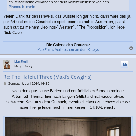
es ist halt keine Afrikanerin sondern kommt vielleicht von den
a
Bismarck-Inseln
...
g
Vielen Dank für den Hinweis, das wusste ich gar nicht, dann wäre das ja
geklärt und meine Geschichte spielt eben einfach in Australien, passt
auch gut zu meinem Lieblings-"Western", "The Proposition", ich liebe
Nick Cave...
Die Galerie des Grauens:
MaxEmil's Verbrechen an den Klickys
a
c
MaxEmil
h
Mega-Klicky
o
b
Re: The Hateful Three (Maxi's Cowgirls)
e
n
B
Sonntag 9. Juni 2024, 09:23
e
Nach den gute-Laune-Bildern und der fröhlichen Story in meinem
i
Aftermath Thema, hier nach langem Stillstand mal wieder etwas
t
r
schwerere Kost aus dem Outback, eventuell etwas zu schwer aber wir
a
haben hier ja leider noch immer keinen FSK18-Bereich...
g