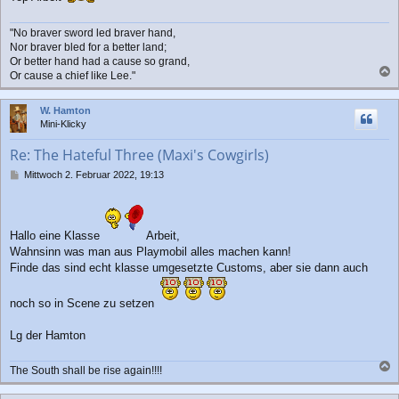
g
"No braver sword led braver hand,
Nor braver bled for a better land;
Or better hand had a cause so grand,
Or cause a chief like Lee."
a
c
W. Hamton
h
Mini-Klicky
o
b
Re: The Hateful Three (Maxi's Cowgirls)
e
n
B
Mittwoch 2. Februar 2022, 19:13
e
i
t
r
Hallo eine Klasse
Arbeit,
a
Wahnsinn was man aus Playmobil alles machen kann!
g
Finde das sind echt klasse umgesetzte Customs, aber sie dann auch
noch so in Scene zu setzen
Lg der Hamton
The South shall be rise again!!!!
a
c