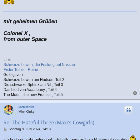
mit geheimen Grüßen
Colonel X ,
from outer Space
Link:
Schwarze Löwen, die Festung auf Nassau
Erster Teil der Reihe
Gefolgt von :
Schwarze Löwen am Hudson, Teil 2
Die schwarze Sphinx am Nil , Teil 3
Das Lied von Aaaalbany , Teil 4
The Moon , the new Frontier , Teil 5
a
c
lacusfelix
h
Mini-Klicky
o
b
Re: The Hateful Three (Maxi's Cowgirls)
e
n
B
Sonntag 9. Juni 2024, 14:18
e
i
ich finde es sehr gelungen! Ich hätte gern mal ein Making-of gesehen