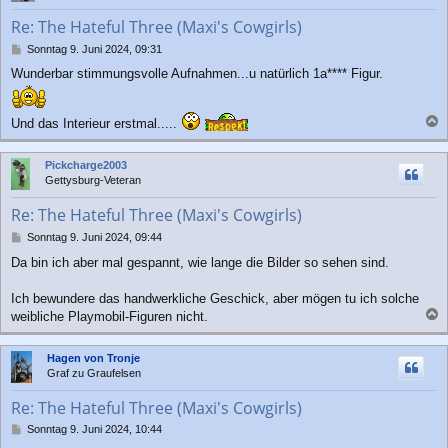
b
Re: The Hateful Three (Maxi's Cowgirls)
e
n
B
Sonntag 9. Juni 2024, 09:31
e
Wunderbar stimmungsvolle Aufnahmen...u natürlich 1a**** Figur.
i
t
r
Und das Interieur erstmal.....
a
a
g
c
Pickcharge2003
h
Gettysburg-Veteran
o
b
Re: The Hateful Three (Maxi's Cowgirls)
e
n
B
Sonntag 9. Juni 2024, 09:44
e
Da bin ich aber mal gespannt, wie lange die Bilder so sehen sind.
i
t
r
Ich bewundere das handwerkliche Geschick, aber mögen tu ich solche
a
weibliche Playmobil-Figuren nicht.
g
a
c
Hagen von Tronje
h
Graf zu Graufelsen
o
b
Re: The Hateful Three (Maxi's Cowgirls)
e
n
B
Sonntag 9. Juni 2024, 10:44
e