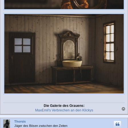
Die Galerie des Grauens:
MaxEmil's Verbrechen an den Klickys
a
c
Thorsis
h
Jäger des Bösen zwischen den Zeiten
o