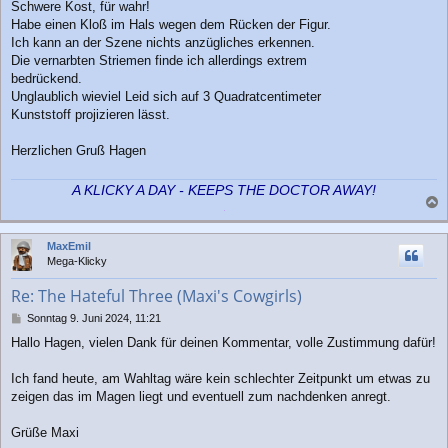
Schwere Kost, für wahr!
i
Habe einen Kloß im Hals wegen dem Rücken der Figur.
t
r
Ich kann an der Szene nichts anzügliches erkennen.
a
Die vernarbten Striemen finde ich allerdings extrem
g
bedrückend.
Unglaublich wieviel Leid sich auf 3 Quadratcentimeter
Kunststoff projizieren lässt.
Herzlichen Gruß Hagen
A KLICKY A DAY - KEEPS THE DOCTOR AWAY!
a
c
MaxEmil
h
Mega-Klicky
o
b
Re: The Hateful Three (Maxi's Cowgirls)
e
n
B
Sonntag 9. Juni 2024, 11:21
e
Hallo Hagen, vielen Dank für deinen Kommentar, volle Zustimmung dafür!
i
t
r
Ich fand heute, am Wahltag wäre kein schlechter Zeitpunkt um etwas zu
a
zeigen das im Magen liegt und eventuell zum nachdenken anregt.
g
Grüße Maxi