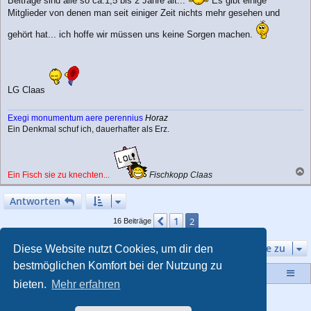
Beiträge sind alle so ca.1,5 bis 2 Jahre alt...
Es gibt einige
Mitglieder von denen man seit einiger Zeit nichts mehr gesehen und
gehört hat... ich hoffe wir müssen uns keine Sorgen machen.
LG Claas
Exegi monumentum aere perennius
Horaz
Ein Denkmal schuf ich, dauerhafter als Erz.
Ein Fisch sie zu knechten...
Fischkopp Claas
a
c
Antworten
h
o
1
Vorherige
2
16 Beiträge
b
e
Gehe zu
Diese Website nutzt Cookies, um dir den
n
bestmöglichen Komfort bei der Nutzung zu
Startseite
Portal
Foren-Übersicht
bieten.
Mehr erfahren
Powered by
phpBB
® Forum Software © phpBB Limited
Style von
Arty
- Aktualisieren phpBB 3.2 von MrGaby