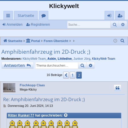
Klickywelt
Startseite
Such
E
ch
or
n
eg
Anmelden
Registrieren
ne
en
m
ist
S
Startseite
Portal
Foren-Übersicht
llz
el
rie
u
Amphibienfahrzeug im 2D-Druck ;)
ug
de
re
c
Moderatoren:
KlickyWelt-Team
,
Askin
,
Littledive
,
Junker Jörg
,
KlickyWelt-Team
rif
n
n
h
Suche
Erweiterte Suche
Antworten
e
f
1
Vorherige
2
16 Beiträge
Fischkopp Claas
Mega-Klicky
Re: Amphibienfahrzeug im 2D-Druck ;)
B
Donnerstag 20. Juni 2024, 14:13
e
i
Ritter Runkel 77
hat geschrieben:
t
r
a