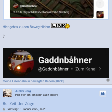
Hier geht's zu den Bewegtbildern
jj:
-----
Meine Eisenbahn in bewegten Bildern [Klick]
a
c
Junker Jörg
h
Hier steh ich, ich kann auch anders
o
b
Re: Zeit der Züge
e
n
B
Samstag 18. Januar 2025, 14:23