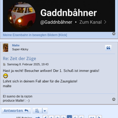
Meine Eisenbahn in bewegten Bildern [Klick]
a
c
Malte
h
Super-Klicky
o
b
Re: Zeit der Züge
e
n
B
Samstag 8. Februar 2025, 19:43
e
Hast ja recht! Besucher anfixen! Der 1. Schuß ist immer gratis!
i
t
r
Lohnt sich in deinem Fall aber für die Zaungäste!
a
malte
g
El sueno de la razon
produce Malte! : - )
a
c
Antworten
h
o
Seite
4
von
11