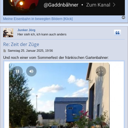
Meine Eisenbahn in bewegten Bildern [Klick]
a
c
Junker Jörg
h
Hier steh ich, ich kann auch anders
o
b
Re: Zeit der Züge
e
n
B
Samstag 25. Januar 2025, 19:56
e
Und noch einer vom Sommerfest der fränkischen Gartenbahner:
i
t
r
a
g