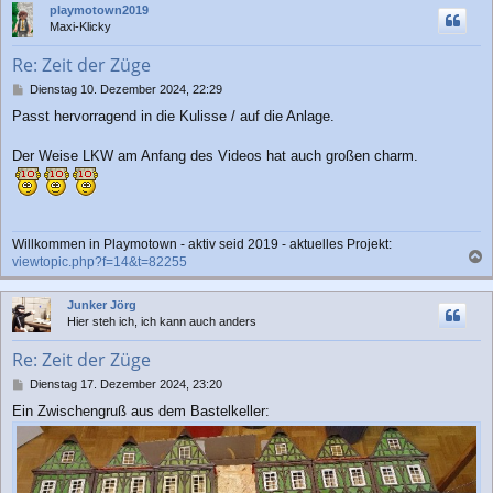
playmotown2019
g
h
Maxi-Klicky
o
b
Re: Zeit der Züge
e
n
B
Dienstag 10. Dezember 2024, 22:29
e
Passt hervorragend in die Kulisse / auf die Anlage.
i
t
r
Der Weise LKW am Anfang des Videos hat auch großen charm.
a
g
Willkommen in Playmotown - aktiv seid 2019 - aktuelles Projekt:
viewtopic.php?f=14&t=82255
a
c
Junker Jörg
h
Hier steh ich, ich kann auch anders
o
b
Re: Zeit der Züge
e
n
B
Dienstag 17. Dezember 2024, 23:20
e
Ein Zwischengruß aus dem Bastelkeller:
i
t
r
a
g