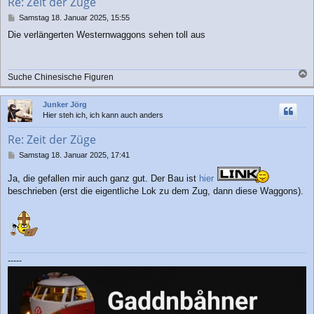
Re: Zeit der Züge
e
n
B
Samstag 18. Januar 2025, 15:55
e
Die verlängerten Westernwaggons sehen toll aus
i
t
r
a
Suche Chinesische Figuren
g
a
c
Junker Jörg
h
Hier steh ich, ich kann auch anders
o
b
Re: Zeit der Züge
e
n
B
Samstag 18. Januar 2025, 17:41
e
i
Ja, die gefallen mir auch ganz gut. Der Bau ist
hier
t
beschrieben (erst die eigentliche Lok zu dem Zug, dann diese Waggons).
r
a
g
-----