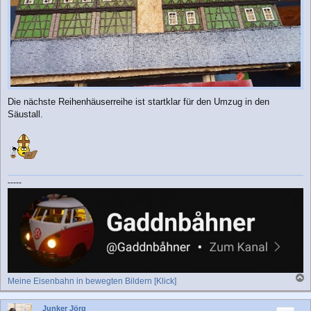
Die nächste Reihenhäuserreihe ist startklar für den Umzug in den
Säustall.
-----
Meine Eisenbahn in bewegten Bildern [Klick]
a
c
Junker Jörg