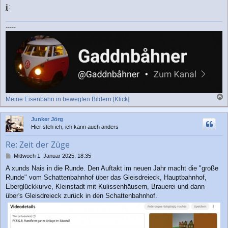
jj:
-----
Meine Eisenbahn in bewegten Bildern [Klick]
a
c
Junker Jörg
h
Hier steh ich, ich kann auch anders
o
b
Re: Zeit der Züge
e
n
B
Mittwoch 1. Januar 2025, 18:35
e
A xunds Nais in die Runde. Den Auftakt im neuen Jahr macht die "große
i
Runde" vom Schattenbahnhof über das Gleisdreieck, Hauptbahnhof,
t
r
Eberglückkurve, Kleinstadt mit Kulissenhäusern, Brauerei und dann
a
über's Gleisdreieck zurück in den Schattenbahnhof.
g