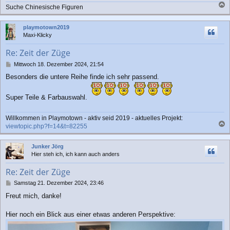
a
Suche Chinesische Figuren
g
a
c
playmotown2019
h
Maxi-Klicky
o
b
Re: Zeit der Züge
e
n
B
Mittwoch 18. Dezember 2024, 21:54
e
Besonders die untere Reihe finde ich sehr passend.
i
t
r
Super Teile & Farbauswahl.
a
g
Willkommen in Playmotown - aktiv seid 2019 - aktuelles Projekt:
viewtopic.php?f=14&t=82255
a
c
Junker Jörg
h
Hier steh ich, ich kann auch anders
o
b
Re: Zeit der Züge
e
n
B
Samstag 21. Dezember 2024, 23:46
e
Freut mich, danke!
i
t
r
Hier noch ein Blick aus einer etwas anderen Perspektive:
a
g