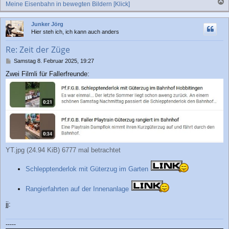
Meine Eisenbahn in bewegten Bildern [Klick]
a
c
Junker Jörg
h
Hier steh ich, ich kann auch anders
o
b
Re: Zeit der Züge
e
n
B
Samstag 8. Februar 2025, 19:27
e
Zwei Filmli für Fallerfreunde:
i
t
r
a
g
YT.jpg (24.94 KiB) 6777 mal betrachtet
Schlepptenderlok mit Güterzug im Garten
Rangierfahrten auf der Innenanlage
jj:
-----