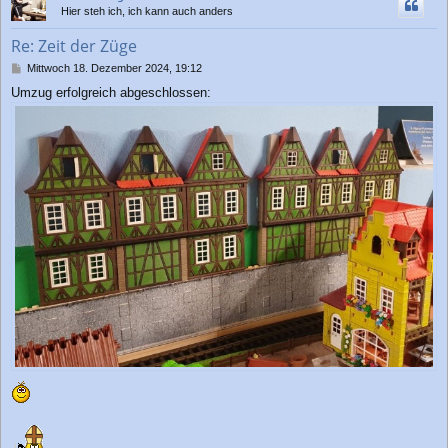
h
Hier steh ich, ich kann auch anders
o
b
Re: Zeit der Züge
e
n
B
Mittwoch 18. Dezember 2024, 19:12
e
Umzug erfolgreich abgeschlossen:
i
t
r
a
g