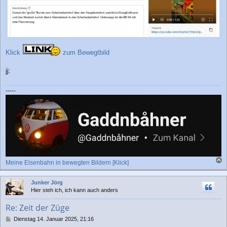
Klick
zum Bewegtbild
jj:
-----
Meine Eisenbahn in bewegten Bildern [Klick]
a
c
Junker Jörg
h
Hier steh ich, ich kann auch anders
o
b
Re: Zeit der Züge
e
n
B
Dienstag 14. Januar 2025, 21:16
e