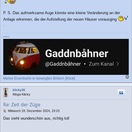
P. S. Das aufmerksame Auge könnte eine kleine Veränderung an der
Anlage erkennen, die der Aufstellung der neuen Häuser vorausging
.
-----
Meine Eisenbahn in bewegten Bildern [Klick]
a
c
klicky26
h
Mega-Klicky
o
b
Re: Zeit der Züge
e
n
B
Mittwoch 18. Dezember 2024, 19:23
e
Das sieht wunderschön aus, richtig toll
i
t
r