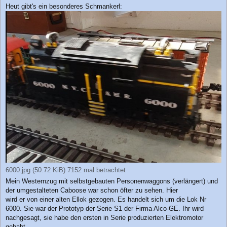
e
Heut gibt's ein besonderes Schmankerl:
i
t
r
a
g
6000.jpg (50.72 KiB) 7152 mal betrachtet
Mein Westernzug mit selbstgebauten Personenwaggons (verlängert) und
der umgestalteten Caboose war schon öfter zu sehen. Hier
wird er von einer alten Ellok gezogen. Es handelt sich um die Lok Nr
6000. Sie war der Prototyp der Serie S1 der Firma Alco-GE. Ihr wird
nachgesagt, sie habe den ersten in Serie produzierten Elektromotor
gehabt.