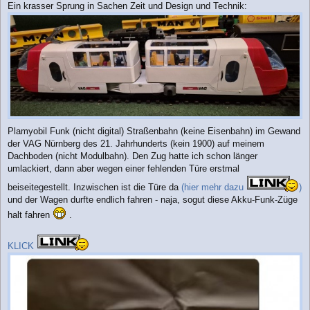
Ein krasser Sprung in Sachen Zeit und Design und Technik:
i
t
r
a
g
Plamyobil Funk (nicht digital) Straßenbahn (keine Eisenbahn) im Gewand
der VAG Nürnberg des 21. Jahrhunderts (kein 1900) auf meinem
Dachboden (nicht Modulbahn). Den Zug hatte ich schon länger
umlackiert, dann aber wegen einer fehlenden Türe erstmal
beiseitegestellt. Inzwischen ist die Türe da
(hier mehr dazu
)
und der Wagen durfte endlich fahren - naja, sogut diese Akku-Funk-Züge
halt fahren
.
KLICK