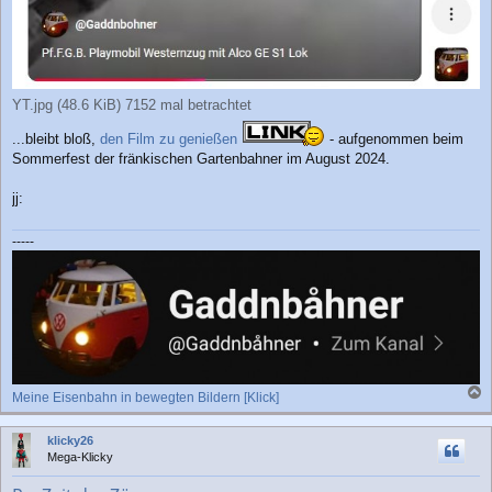
YT.jpg (48.6 KiB) 7152 mal betrachtet
...bleibt bloß,
den Film zu genießen
- aufgenommen beim
Sommerfest der fränkischen Gartenbahner im August 2024.
jj:
-----
Meine Eisenbahn in bewegten Bildern [Klick]
a
c
klicky26
h
Mega-Klicky
o
b