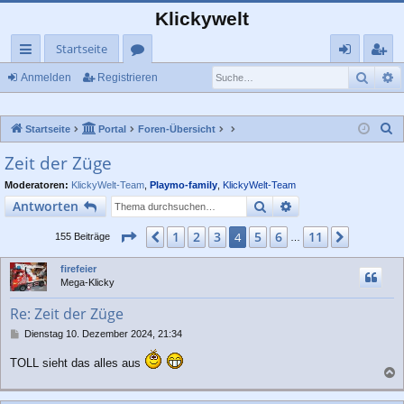
Klickywelt
Startseite
Such
E
ch
or
n
eg
Anmelden
Registrieren
ne
en
m
ist
S
Startseite
Portal
Foren-Übersicht
llz
el
rie
u
Zeit der Züge
ug
de
re
c
Moderatoren:
KlickyWelt-Team
,
Playmo-family
,
KlickyWelt-Team
rif
n
n
h
Suche
Erweiterte Suche
Antworten
e
f
Seite
4
von
11
1
2
3
5
6
11
Vorherige
4
Nächste
155 Beiträge
…
firefeier
Mega-Klicky
Re: Zeit der Züge
B
Dienstag 10. Dezember 2024, 21:34
e
i
TOLL sieht das alles aus
t
a
r
a
c