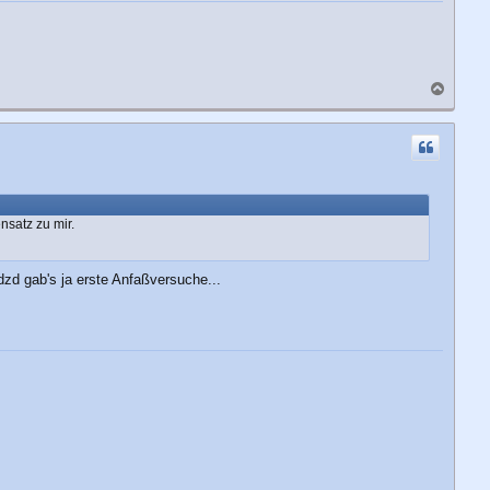
N
a
c
h
o
b
e
n
nsatz zu mir.
dzd gab's ja erste Anfaßversuche...