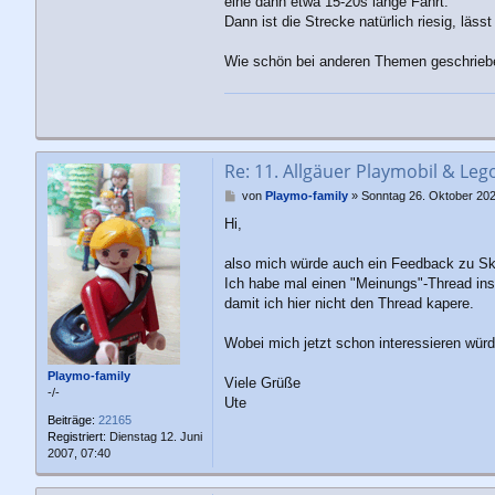
eine dann etwa 15-20s lange Fahrt.
Dann ist die Strecke natürlich riesig, läs
Wie schön bei anderen Themen geschrieben
Re: 11. Allgäuer Playmobil & Leg
B
von
Playmo-family
»
Sonntag 26. Oktober 202
e
Hi,
i
t
r
also mich würde auch ein Feedback zu Sky
a
Ich habe mal einen "Meinungs"-Thread inst
g
damit ich hier nicht den Thread kapere.
Wobei mich jetzt schon interessieren würde
Playmo-family
Viele Grüße
-/-
Ute
Beiträge:
22165
Registriert:
Dienstag 12. Juni
2007, 07:40