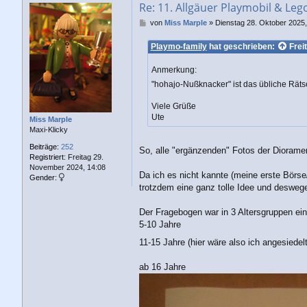
Re: 11. Allgäuer Playmobil & Leg
B
von
Miss Marple
»
Dienstag 28. Oktober 2025,
e
i
Playmo-family
hat geschrieben:
Frei
t
r
Anmerkung:
a
"hohajo-Nußknacker" ist das übliche Rätse
g
Viele Grüße
Ute
Miss Marple
Maxi-Klicky
Beiträge:
252
So, alle "ergänzenden" Fotos der Dioramen 
Registriert:
Freitag 29.
November 2024, 14:08
Da ich es nicht kannte (meine erste Börse
Gender:
trotzdem eine ganz tolle Idee und deswe
Der Fragebogen war in 3 Altersgruppen eing
5-10 Jahre
11-15 Jahre (hier wäre also ich angesiedel
ab 16 Jahre