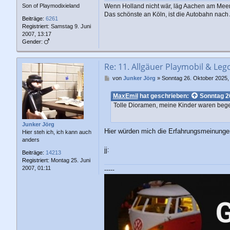
a
Wenn Holland nicht wär, läg Aachen am Meer
Son of Playmodixieland
g
Das schönste an Köln, ist die Autobahn nac
Beiträge:
6261
Registriert:
Samstag 9. Juni
2007, 13:17
Gender:
Re: 11. Allgäuer Playmobil & Leg
B
von
Junker Jörg
»
Sonntag 26. Oktober 2025,
e
i
MaxEmil
hat geschrieben:
Sonntag 2
t
Tolle Dioramen, meine Kinder waren begei
r
a
g
Junker Jörg
Hier würden mich die Erfahrungsmeinungen 
Hier steh ich, ich kann auch
anders
jj:
Beiträge:
14213
Registriert:
Montag 25. Juni
2007, 01:11
-----