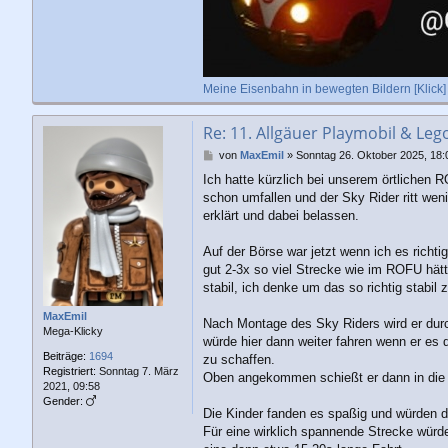
Meine Eisenbahn in bewegten Bildern [Klick]
Re: 11. Allgäuer Playmobil & Leg
B
von
MaxEmil
»
Sonntag 26. Oktober 2025, 18:
e
Ich hatte kürzlich bei unserem örtlichen 
i
schon umfallen und der Sky Rider ritt wen
t
r
erklärt und dabei belassen.
a
g
Auf der Börse war jetzt wenn ich es richt
gut 2-3x so viel Strecke wie im ROFU hätt
stabil, ich denke um das so richtig stabi
MaxEmil
Nach Montage des Sky Riders wird er durch
Mega-Klicky
würde hier dann weiter fahren wenn er es 
Beiträge:
1694
zu schaffen.
Registriert:
Sonntag 7. März
Oben angekommen schießt er dann in die 
2021, 09:58
Gender:
Die Kinder fanden es spaßig und würden d
Für eine wirklich spannende Strecke würde 