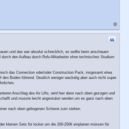
N
a
c
h
o
b
chauen und das war absolut schrecklich, es wollte beim anschauen
e
n
mal durch den Aufbau durch Rofu-Mitarbeiter ohne technisches Studium
uch noch das Connection oder/oder Construction Pack, insgesamt etwa
uf den Boden führend. Deutlich weniger wackelig aber auch nicht super
hnliches.
nteren Anschlag des Air Lifts, wird hier dann nach oben gezogen und
geschafft und musste leicht angestubst werden um es ganz nach oben
 einer nach oben gebogenen Schiene zum stehen.
e der kleinen Sets für locker um die 200-250€ einplanen müssen für