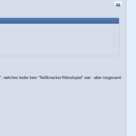
h
o
b
e
n
", welches leider kein "Nußknacker-Rätselspiel" war - aber insgesamt