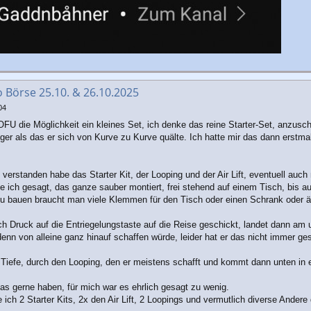
o Börse 25.10. & 26.10.2025
04
ROFU die Möglichkeit ein kleines Set, ich denke das reine Starter-Set, anzus
iger als das er sich von Kurve zu Kurve quälte. Ich hatte mir das dann erst
ig verstanden habe das Starter Kit, der Looping und der Air Lift, eventuell a
e ich gesagt, das ganze sauber montiert, frei stehend auf einem Tisch, bis a
l zu bauen braucht man viele Klemmen für den Tisch oder einen Schrank oder ä
 Druck auf die Entriegelungstaste auf die Reise geschickt, landet dann am u
denn von alleine ganz hinauf schaffen würde, leider hat er das nicht immer 
Tiefe, durch den Looping, den er meistens schafft und kommt dann unten in
as gerne haben, für mich war es ehrlich gesagt zu wenig.
ich 2 Starter Kits, 2x den Air Lift, 2 Loopings und vermutlich diverse Ander