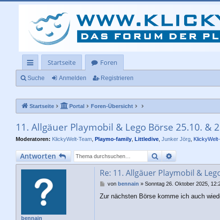
Startseite
Foren
ch
Suche
Anmelden
Registrieren
ne
Startseite
Portal
Foren-Übersicht
llz
ug
11. Allgäuer Playmobil & Lego Börse 25.10. & 
rif
Moderatoren:
KlickyWelt-Team
,
Playmo-family
,
Littledive
,
Junker Jörg
,
KlickyWelt
f
Suche
Erweiterte Su
Antworten
Re: 11. Allgäuer Playmobil & Leg
B
von
bennain
»
Sonntag 26. Oktober 2025, 12:
e
Zur nächsten Börse komme ich auch wieder 
i
t
r
bennain