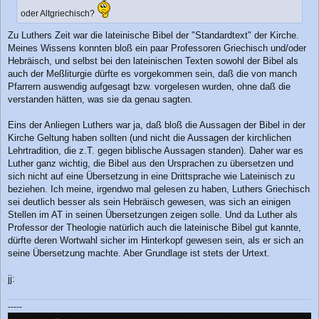
a
oder Altgriechisch?
g
Zu Luthers Zeit war die lateinische Bibel der "Standardtext" der Kirche.
Meines Wissens konnten bloß ein paar Professoren Griechisch und/oder
Hebräisch, und selbst bei den lateinischen Texten sowohl der Bibel als
auch der Meßliturgie dürfte es vorgekommen sein, daß die von manch
Pfarrern auswendig aufgesagt bzw. vorgelesen wurden, ohne daß die
verstanden hätten, was sie da genau sagten.
Eins der Anliegen Luthers war ja, daß bloß die Aussagen der Bibel in der
Kirche Geltung haben sollten (und nicht die Aussagen der kirchlichen
Lehrtradition, die z.T. gegen biblische Aussagen standen). Daher war es
Luther ganz wichtig, die Bibel aus den Ursprachen zu übersetzen und
sich nicht auf eine Übersetzung in eine Drittsprache wie Lateinisch zu
beziehen. Ich meine, irgendwo mal gelesen zu haben, Luthers Griechisch
sei deutlich besser als sein Hebräisch gewesen, was sich an einigen
Stellen im AT in seinen Übersetzungen zeigen solle. Und da Luther als
Professor der Theologie natürlich auch die lateinische Bibel gut kannte,
dürfte deren Wortwahl sicher im Hinterkopf gewesen sein, als er sich an
seine Übersetzung machte. Aber Grundlage ist stets der Urtext.
jj:
-----