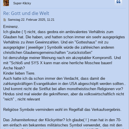
h
Super-Klicky
o
b
Re: Gott und die Welt
e
n
B
Samstag 22. Februar 2025, 11:21
e
Eminenz.
i
Ich glaube ( !) nicht, dass geobra ein ambivalentes Verhältnis zum
t
r
Glauben hat. Die haben, und hatten schon immer ein seehr ausgeprägtes
a
Verhältnis zu ihren Gewinnzahlen. Und ein "Gotteshaus" mit zu
g
ausgeprägter ( jeweiliger ) Symbolik würde die zahlreichen anderen
christlichen Glaubensgemeinschaften "zurückstoßen"
Ist demzufolge meiner Meinung nach ein akzeptabler Kompromiß. Und
mit "Schloß und SYS X kann man eine herrliche Moschee bauen!
Arche Noah?
Kinder lieben Tiere.
Auch hatte ich da schon immer den Verdacht, dass damit die
zahlungskräftigen Evangelikalen in den USA abgeschöpft werden sollten..
Und kommt nicht die Sintflut bei allen monotheistischen Religionen vor?
Hindus sind mal wieder die gekniffenen, aber da volkswirtschaftlich nicht
"reich" , nicht relevant
Religiöse Symbole vermindern wohl im Regelfall das Verkaufsergebnis.
Das Johanniterkreuz der Klickyritter? Ich glaube( ! ) man hat in den 70-
ern einfach ein bekanntes militärisches Symbol verwendet, das mit den