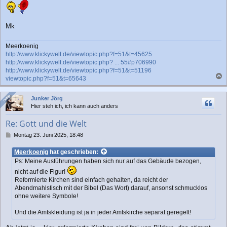
Mk
Meerkoenig
http://www.klickywelt.de/viewtopic.php?f=51&t=45625
http://www.klickywelt.de/viewtopic.php? ... 55#p706990
http://www.klickywelt.de/viewtopic.php?f=51&t=51196
viewtopic.php?f=51&t=65643
a
c
Online
Online
Junker Jörg
h
Hier steh ich, ich kann auch anders
o
b
Re: Gott und die Welt
e
n
B
Montag 23. Juni 2025, 18:48
e
i
Meerkoenig
hat geschrieben:
t
Ps: Meine Ausführungen haben sich nur auf das Gebäude bezogen,
r
nicht auf die Figur!
a
Reformierte Kirchen sind einfach gehalten, da reicht der
g
Abendmahlstisch mit der Bibel (Das Wort) darauf, ansonst schmucklos
ohne weitere Symbole!
Und die Amtskleidung ist ja in jeder Amtskirche separat geregelt!