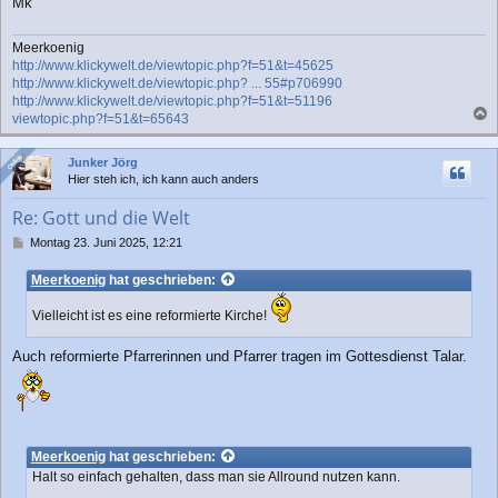
Mk
Meerkoenig
http://www.klickywelt.de/viewtopic.php?f=51&t=45625
http://www.klickywelt.de/viewtopic.php? ... 55#p706990
http://www.klickywelt.de/viewtopic.php?f=51&t=51196
viewtopic.php?f=51&t=65643
a
c
Online
Online
Junker Jörg
h
Hier steh ich, ich kann auch anders
o
b
Re: Gott und die Welt
e
n
B
Montag 23. Juni 2025, 12:21
e
i
Meerkoenig
hat geschrieben:
t
r
Vielleicht ist es eine reformierte Kirche!
a
g
Auch reformierte Pfarrerinnen und Pfarrer tragen im Gottesdienst Talar.
Meerkoenig
hat geschrieben:
Halt so einfach gehalten, dass man sie Allround nutzen kann.