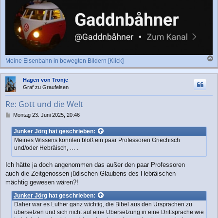
Meine Eisenbahn in bewegten Bildern [Klick]
a
c
Hagen von Tronje
h
Graf zu Graufelsen
o
b
Re: Gott und die Welt
e
n
B
Montag 23. Juni 2025, 20:46
e
i
Junker Jörg
hat geschrieben:
t
Meines Wissens konnten bloß ein paar Professoren Griechisch
r
und/oder Hebräisch, … .
a
g
Ich hätte ja doch angenommen das außer den paar Professoren
auch die Zeitgenossen jüdischen Glaubens des Hebräischen
mächtig gewesen wären?!
Junker Jörg
hat geschrieben:
Daher war es Luther ganz wichtig, die Bibel aus den Ursprachen zu
übersetzen und sich nicht auf eine Übersetzung in eine Drittsprache wie