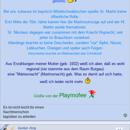
gehörte.
Bei uns zuhause im bayrisch Mittelschwäbischen spielte St. Martin keine
öffentliche Rolle.
Erst Mitte der 70er Jahre kamen hier die Martinsumzüge auf und der Hl.
Martin wurde thematisiert.
St. Nikolaus dagegen war zusammen mit dem Knecht Ruprecht, seit
jeher im Brauchtum verankert.
Allerdings brachte er keine Geschenke, sondern "nur" Äpfel, Nüsse,
Lebkuchen, Orangen und später auch Feigen.
Geschenke brachte an Weihnachten das Christkind!
Aus Erzählungen meiner Mutter (geb. 1932) weiß ich aber, daß es wohl
regional (sie stammte aus dem Raum Burgau)
eine "Märtesnacht" (Martinsnacht) gab. Was es damit auf sich hatte,
weiß ich leider nicht mehr.
Playmofee
Grüße von der
Es ist nicht leicht für einen
Nachtmenschen
tagsüber zu arbeiten
a
c
Online
Online
Junker Jörg
h