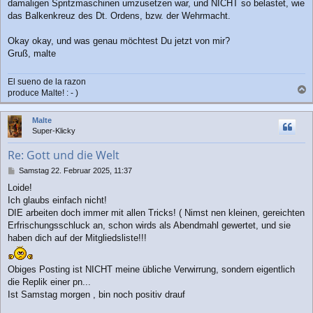
damaligen Spritzmaschinen umzusetzen war, und NICHT so belastet, wie
das Balkenkreuz des Dt. Ordens, bzw. der Wehrmacht.
Okay okay, und was genau möchtest Du jetzt von mir?
Gruß, malte
El sueno de la razon
produce Malte! : - )
a
c
Malte
h
Super-Klicky
o
b
Re: Gott und die Welt
e
n
B
Samstag 22. Februar 2025, 11:37
e
Loide!
i
Ich glaubs einfach nicht!
t
r
DIE arbeiten doch immer mit allen Tricks! ( Nimst nen kleinen, gereichten
a
Erfrischungsschluck an, schon wirds als Abendmahl gewertet, und sie
g
haben dich auf der Mitgliedsliste!!!
Obiges Posting ist NICHT meine übliche Verwirrung, sondern eigentlich
die Replik einer pn...
Ist Samstag morgen , bin noch positiv drauf