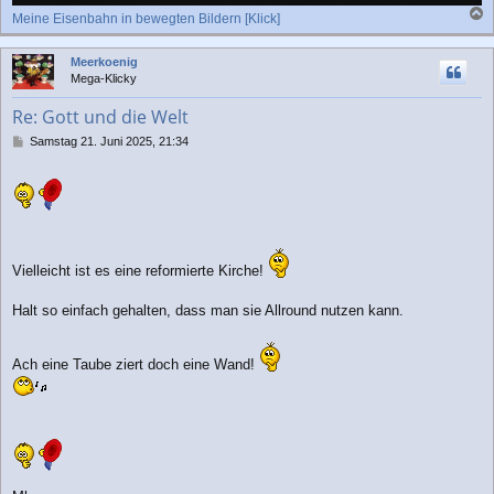
Meine Eisenbahn in bewegten Bildern [Klick]
a
c
Meerkoenig
h
Mega-Klicky
o
b
Re: Gott und die Welt
e
n
B
Samstag 21. Juni 2025, 21:34
e
i
t
r
a
g
Vielleicht ist es eine reformierte Kirche!
Halt so einfach gehalten, dass man sie Allround nutzen kann.
Ach eine Taube ziert doch eine Wand!