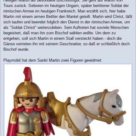
Heiligen Martin als besondere Bischofsfigur. Sie geht auf Martin von
g
Tours zurück. Geboren im heutigen Ungarn, später berittener Soldat der
römischen Armee im heutigen Frankreich. Man erzählt sich, hier habe
Martin mit einem armen Bettler den Mantel geteilt. Martin wird Christ, läßt
sich taufen und beendet folglich den Dienst in der römischen Armee, um
als "Soldat Christi" weiterzuleben. Sein Auftreten hat soviele Menschen
begeistert, daß man ihn zum Bischof wählen wollte. Um dem zu
entgehen, soll sich Martin in einem Stall versteckt haben - doch die
Gänse verrieten ihn mit seinem Geschnatter, so daß er schließlich doch
Bischof wurde.
Playmobil hat dem Sankt Martin zwei Figuren gewidmet: