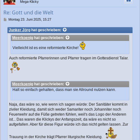
Mega-Klicky
o
b
Re: Gott und die Welt
e
n
B
Montag 23. Juni 2025, 15:27
e
i
Junker Jörg
hat geschrieben:
t
Meerkoenig
hat geschrieben:
r
a
g
Vielleicht ist es eine reformierte Kirche!
Auch reformierte Pfarrerinnen und Pfarrer tragen im Gottesdienst Talar.
Meerkoenig
hat geschrieben:
Halt so einfach gehalten, dass man sie Allround nutzen kann.
Naja, das wäre so, wie wenn ich sagen würde: Der Sanitäter kommt in
ziviler Kleidung, damit sich weder Samariter noch Johanniter noch
Feuerwehr auf die Füße getreten fühlen, weil's das Logo der Anderen
ist... Das waren die Klickys der Anfangszeit, da wäre es nicht so
aufgefallen. Aber für diese Figur würde ich das nicht gelten lassen. Zur
Trauung in der Kirche trägt Pfarrer liturgische Kleidung.