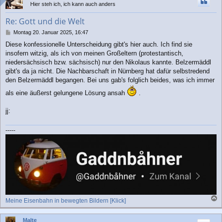
Hier steh ich, ich kann auch anders
o
b
Re: Gott und die Welt
e
n
B
Montag 20. Januar 2025, 16:47
e
Diese konfessionelle Unterscheidung gibt's hier auch. Ich find sie
i
insofern witzig, als ich von meinen Großeltern (protestantisch,
t
r
niedersächsisch bzw. sächsisch) nur den Nikolaus kannte. Belzermäddl
a
gibt's da ja nicht. Die Nachbarschaft in Nürnberg hat dafür selbstredend
g
den Belzermäddl begangen. Bei uns gab's folglich beides, was ich immer
als eine äußerst gelungene Lösung ansah
.
jj:
-----
Meine Eisenbahn in bewegten Bildern [Klick]
a
c
Malte