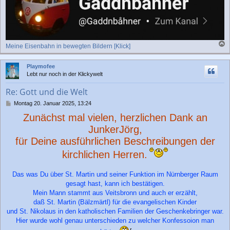
Meine Eisenbahn in bewegten Bildern [Klick]
a
c
Playmofee
h
Lebt nur noch in der Klickywelt
o
b
Re: Gott und die Welt
e
n
B
Montag 20. Januar 2025, 13:24
e
Zunächst mal vielen, herzlichen Dank an
i
t
JunkerJörg,
r
für Deine ausführlichen Beschreibungen der
a
g
kirchlichen Herren.
Das was Du über St. Martin und seiner Funktion im Nürnberger Raum
gesagt hast, kann ich bestätigen.
Mein Mann stammt aus Veitsbronn und auch er erzählt,
daß St. Martin (Bälzmärtl) für die evangelischen Kinder
und St. Nikolaus in den katholischen Familien der Geschenkebringer war.
Hier wurde wohl genau unterschieden zu welcher Konfessoion man