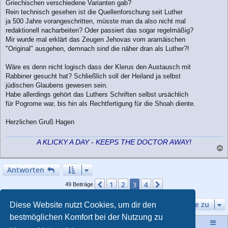
Griechischen verschiedene Varianten gab?
Rein technisch gesehen ist die Quellenforschung seit Luther
ja 500 Jahre vorangeschritten, müsste man da also nicht mal
redaktionell nacharbeiten? Oder passiert das sogar regelmäßig?
Mir wurde mal erklärt das Zeugen Jehovas vom aramäischen
"Original" ausgehen, demnach sind die näher dran als Luther?!
Wäre es denn nicht logisch dass der Klerus den Austausch mit
Rabbiner gesucht hat? Schließlich soll der Heiland ja selbst
jüdischen Glaubens gewesen sein.
Habe allerdings gehört das Luthers Schriften selbst ursächlich
für Pogrome war, bis hin als Rechtfertigung für die Shoah diente.
Herzlichen Gruß Hagen
A KLICKY A DAY - KEEPS THE DOCTOR AWAY!
a
c
Antworten
h
o
1
2
4
Vorherige
3
Nächste
49 Beiträge
b
e
Gehe zu
Diese Website nutzt Cookies, um dir den
n
bestmöglichen Komfort bei der Nutzung zu
Startseite
Portal
Foren-Übersicht