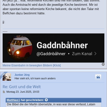
Ah jetzt ja... klar, reformierte Kirchen sind frei von Bildern, das stimmt.
Auch die Amtstracht wird durch die jeweilige Kirche bestimmt. Mir ist
aber spontan keine reformierte Kirche bekannt, die nicht den Talar mit
Beffchen dazu bestimmt hätte.
jj:
-----
Meine Eisenbahn in bewegten Bildern [Klick]
a
c
Online
Online
Junker Jörg
h
Hier steh ich, ich kann auch anders
o
b
Re: Gott und die Welt
e
n
B
Montag 23. Juni 2025, 19:03
e
i
Matthias1
hat geschrieben:
t
Die Bibel die der Martin übersetzte, in was war diese verfasst, Latain
r