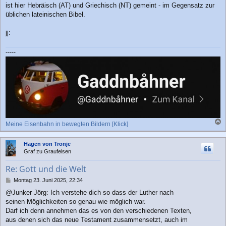
ist hier Hebräisch (AT) und Griechisch (NT) gemeint - im Gegensatz zur
üblichen lateinischen Bibel.
jj:
-----
Meine Eisenbahn in bewegten Bildern [Klick]
a
c
Hagen von Tronje
h
Graf zu Graufelsen
o
b
Re: Gott und die Welt
e
n
B
Montag 23. Juni 2025, 22:34
e
@Junker Jörg: Ich verstehe dich so dass der Luther nach
i
seinen Möglichkeiten so genau wie möglich war.
t
r
Darf ich denn annehmen das es von den verschiedenen Texten,
a
aus denen sich das neue Testament zusammensetzt, auch im
g