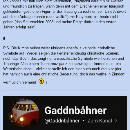
Ich konnt's mir natürlich nicht verkneifen, Playmobil darauf hinzuweisen
und freundlich zu fragen, wann denn mit dem Erscheinen einer liturgisch
gekleideten gestlichen Figur für die Trauung zu rechnen sei. Eine Antwort
auf diese Anfrage konnte (oder wollte?) mir Playmobil bis heute nicht
geben (das Set erschien 2008 und meine Frage dürfte in den ersten
Jahren erfolgt sein).
jj:
P.S. Die Kirche selbst weist übrigens ebenfalls keinerlei christliche
Symbole auf. Weder zeigen die Fenster eindeutig christliche Szenen,
noch das Buch; das zeigt nur unspezifische Symbole wie Herzchen und
Trauringe. Von einem Turmkreuz ganz zu schweigen. Immerhin ist ein
Wetterhahn dabei - vielleicht stelle ich den hier auch noch mal vor (der
hat nämlich auch eine christliche Bedeutung, doch das wußte in Zirndorf
vermutlich niemand
)
-----