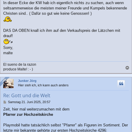
In dieser Ecke der KW hab ich eigentlich nichts zu suchen, auch wenn
seltsammerweise die meisten meiner Freunde und Kumpels bekennende
Christen sind.. ( Dafür so gut wie keine Genossen! )
DAS DA OBEN knall ich ihm auf den Verkaufspreis der Lätzchen mit
drauf!
Sorry,
malte
El sueno de la razon
produce Malte! : - )
a
c
Online
Online
Junker Jörg
h
Hier steh ich, ich kann auch anders
o
b
Re: Gott und die Welt
e
n
B
Samstag 21. Juni 2025, 20:57
e
Zeit, hier mal weiterzumachen mit dem
i
Pfarrer zur Hochzeitskirche
t
r
a
Playmobil hatte tatsächlich selbst "Pfarrer" als Figuren im Sortiment. Der
g
letzte mir bekannte gehörte zur ersten Hochzeitskirche 4296: