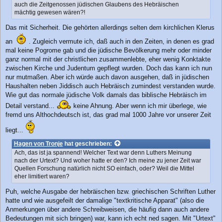
auch die Zeitgenossen jüdischen Glaubens des Hebräischen
a
mächtig gewesen wären?!
g
Das mit Sicherheit. Die gehörten allerdings selten dem kirchlichen Klerus
an
. Zugleich vermute ich, daß auch in den Zeiten, in denen es grad
mal keine Pogrome gab und die jüdische Bevölkerung mehr oder minder
ganz normal mit der christlichen zusammenlebte, eher wenig Konktakte
zwischen Kirche und Judentum gepflegt wurden. Doch das kann ich nun
nur mutmaßen. Aber ich würde auch davon ausgehen, daß in jüdischen
Haushalten neben Jiddisch auch Hebräisch zumindest verstanden wurde.
Wie gut das normale jüdische Volk damals das biblische Hebräisch im
Detail verstand...
keine Ahnung. Aber wenn ich mir überlege, wie
fremd uns Althochdeutsch ist, das grad mal 1000 Jahre vor unserer Zeit
liegt...
Hagen von Tronje
hat geschrieben:
Ach, das ist ja spannend! Welcher Text war denn Luthers Meinung
nach der Urtext? Und woher hatte er den? Ich meine zu jener Zeit war
Quellen Forschung natürlich nicht SO einfach, oder? Weil die Mittel
eher limitiert waren?
Puh, welche Ausgabe der hebräischen bzw. griechischen Schriften Luther
hatte und wie ausgefeilt der damalige "textkritische Apparat" (also die
Anmerkungen über andere Schreibweisen, die häufig dann auch andere
Bedeutungen mit sich bringen) war, kann ich echt ned sagen. Mit "Urtext"