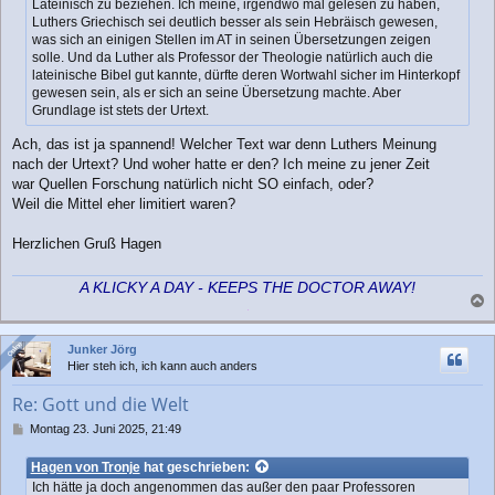
Lateinisch zu beziehen. Ich meine, irgendwo mal gelesen zu haben,
Luthers Griechisch sei deutlich besser als sein Hebräisch gewesen,
was sich an einigen Stellen im AT in seinen Übersetzungen zeigen
solle. Und da Luther als Professor der Theologie natürlich auch die
lateinische Bibel gut kannte, dürfte deren Wortwahl sicher im Hinterkopf
gewesen sein, als er sich an seine Übersetzung machte. Aber
Grundlage ist stets der Urtext.
Ach, das ist ja spannend! Welcher Text war denn Luthers Meinung
nach der Urtext? Und woher hatte er den? Ich meine zu jener Zeit
war Quellen Forschung natürlich nicht SO einfach, oder?
Weil die Mittel eher limitiert waren?
Herzlichen Gruß Hagen
A KLICKY A DAY - KEEPS THE DOCTOR AWAY!
a
c
Online
Online
Junker Jörg
h
Hier steh ich, ich kann auch anders
o
b
Re: Gott und die Welt
e
n
B
Montag 23. Juni 2025, 21:49
e
i
Hagen von Tronje
hat geschrieben:
t
Ich hätte ja doch angenommen das außer den paar Professoren
r