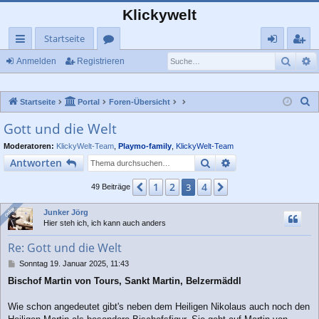
Klickywelt
Startseite
Such
E
ch
or
n
eg
Anmelden
Registrieren
ne
en
m
ist
S
Startseite
Portal
Foren-Übersicht
llz
el
rie
u
Gott und die Welt
ug
de
re
c
Moderatoren:
KlickyWelt-Team
,
Playmo-family
,
KlickyWelt-Team
rif
n
n
h
Suche
Erweiterte Suche
Antworten
e
f
1
2
4
Vorherige
3
Nächste
49 Beiträge
Online
Online
Junker Jörg
Hier steh ich, ich kann auch anders
Re: Gott und die Welt
B
Sonntag 19. Januar 2025, 11:43
e
Bischof Martin von Tours, Sankt Martin, Belzermäddl
i
t
r
Wie schon angedeutet gibt's neben dem Heiligen Nikolaus auch noch den
a