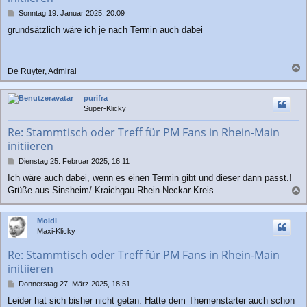
B
Sonntag 19. Januar 2025, 20:09
e
grundsätzlich wäre ich je nach Termin auch dabei
i
t
r
a
De Ruyter, Admiral
g
a
c
purifra
h
Super-Klicky
o
b
Re: Stammtisch oder Treff für PM Fans in Rhein-Main
e
initiieren
n
B
Dienstag 25. Februar 2025, 16:11
e
Ich wäre auch dabei, wenn es einen Termin gibt und dieser dann passt.!
i
Grüße aus Sinsheim/ Kraichgau Rhein-Neckar-Kreis
t
a
r
a
c
Moldi
g
h
Maxi-Klicky
o
b
Re: Stammtisch oder Treff für PM Fans in Rhein-Main
e
initiieren
n
B
Donnerstag 27. März 2025, 18:51
e
Leider hat sich bisher nicht getan. Hatte dem Themenstarter auch schon
i