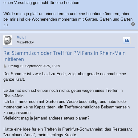
einen Vorschlag gemacht für eine Location.
t
r
a
Würde mich ja glatt um einen Termin und eine Location kümmern, aber
g
bei mir sind die Wochenenden momentan mit Garten, Garten und Garten
zu.
a
c
Moldi
h
Maxi-Klicky
o
b
Re: Stammtisch oder Treff für PM Fans in Rhein-Main
e
initiieren
n
B
Freitag 19. September 2025, 13:59
e
Der Sommer ist zwar bald zu Ende, zeigt aber gerade nochmal seine
i
ganze Kraft.
t
r
a
Leider hat sich scheinbar noch nichts getan wegen eines Treffen in
g
Rhein-Main.
Ich bin immer noch mit Garten und Wiese beschäftigt und habe leider
momentan keine Kapazitäten, ein Treffen/gemütliches Beisammensein
zu organisieren.
Vielleicht mag ja jemand anderes etwas planen?
Hätte eine Idee für ein Treffen in Frankfurt-Schwanheim: das Restaurant
"zur blauen Adria", mein Lieblings-Kroate.