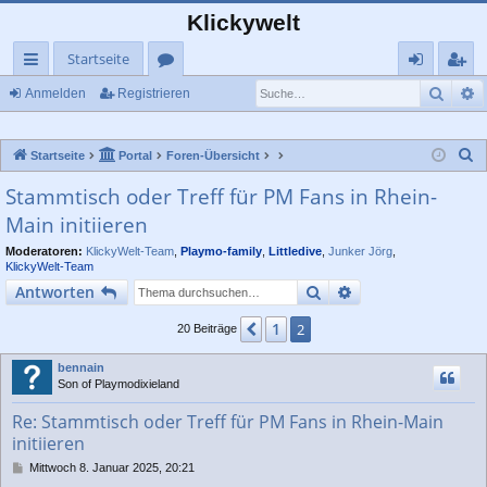
Klickywelt
Startseite
Such
E
ch
or
n
eg
Anmelden
Registrieren
ne
en
m
ist
S
Startseite
Portal
Foren-Übersicht
llz
el
rie
u
Stammtisch oder Treff für PM Fans in Rhein-
ug
de
re
c
Main initiieren
rif
n
n
h
e
Moderatoren:
KlickyWelt-Team
,
Playmo-family
,
Littledive
,
Junker Jörg
,
f
KlickyWelt-Team
Suche
Erweiterte Suche
Antworten
1
Vorherige
2
20 Beiträge
bennain
Son of Playmodixieland
Re: Stammtisch oder Treff für PM Fans in Rhein-Main
initiieren
B
Mittwoch 8. Januar 2025, 20:21
e