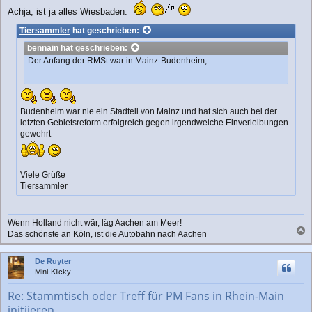
i
Achja, ist ja alles Wiesbaden.
t
r
Tiersammler
hat geschrieben:
a
bennain
hat geschrieben:
g
Der Anfang der RMSt war in Mainz-Budenheim,
Budenheim war nie ein Stadteil von Mainz und hat sich auch bei der
letzten Gebietsreform erfolgreich gegen irgendwelche Einverleibungen
gewehrt
Viele Grüße
Tiersammler
Wenn Holland nicht wär, läg Aachen am Meer!
Das schönste an Köln, ist die Autobahn nach Aachen
a
c
De Ruyter
h
Mini-Klicky
o
b
Re: Stammtisch oder Treff für PM Fans in Rhein-Main
e
initiieren
n