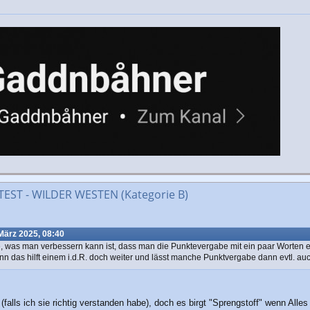
ST - WILDER WESTEN (Kategorie B)
März 2025, 08:40
e, was man verbessern kann ist, dass man die Punktevergabe mit ein paar Worten erkl
das hilft einem i.d.R. doch weiter und lässt manche Punktvergabe dann evtl. auch 
falls ich sie richtig verstanden habe), doch es birgt "Sprengstoff" wenn Alles