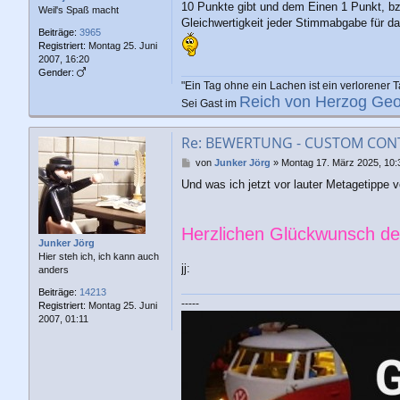
10 Punkte gibt und dem Einen 1 Punkt, bz
Weil's Spaß macht
Gleichwertigkeit jeder Stimmabgabe für d
Beiträge:
3965
Registriert:
Montag 25. Juni
2007, 16:20
Gender:
"Ein Tag ohne ein Lachen ist ein verlorener T
Reich von Herzog Geo
Sei Gast im
Re: BEWERTUNG - CUSTOM CONTE
B
von
Junker Jörg
»
Montag 17. März 2025, 10:
e
Und was ich jetzt vor lauter Metagetippe v
i
t
r
a
Herzlichen Glückwunsch den
g
Junker Jörg
Hier steh ich, ich kann auch
jj:
anders
Beiträge:
14213
-----
Registriert:
Montag 25. Juni
2007, 01:11