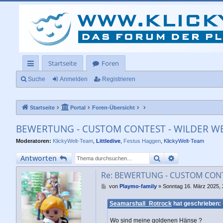
Startseite
Foren
ch
Suche
Anmelden
Registrieren
ne
Startseite
Portal
Foren-Übersicht
llz
ug
BEWERTUNG - CUSTOM CONTEST - WILDER WES
rif
Moderatoren:
KlickyWelt-Team
,
Littledive
,
Festus Haggen
,
KlickyWelt-Team
f
Suche
Erweiterte Su
Antworten
Re: BEWERTUNG - CUSTOM CONTE
B
von
Playmo-family
»
Sonntag 16. März 2025, 
e
i
Seamarshall_Rotrock
hat geschrieben:
t
r
Wo sind meine goldenen Hänse ?