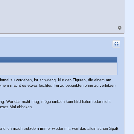
N
a
c
h
o
b
e
n
einmal zu vergeben, ist schwierig. Nur den Figuren, die einem am
inern macht es etwas leichter, frei zu bepunkten ohne zu verletzen,
ung: Wer das nicht mag, möge einfach kein Bild liefern oder nicht
dieses Mal abhaken.
und ich mach trotzdem immer wieder mit, weil das allein schon Spaß