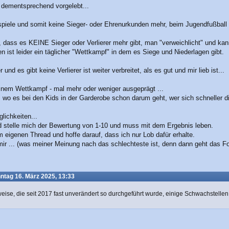
 dementsprechend vorgelebt...
iele und somit keine Sieger- oder Ehrenurkunden mehr, beim Jugendfußball gib
 dass es KEINE Sieger oder Verlierer mehr gibt, man "verweichlicht" und kan
ist leider ein täglicher "Wettkampf" in dem es Siege und Niederlagen gibt.
und es gibt keine Verlierer ist weiter verbreitet, als es gut und mir lieb ist...
einem Wettkampf - mal mehr oder weniger ausgeprägt ...
, wo es bei den Kids in der Garderobe schon darum geht, wer sich schneller d
lichkeiten...
d stelle mich der Bewertung von 1-10 und muss mit dem Ergebnis leben.
m eigenen Thread und hoffe darauf, dass ich nur Lob dafür erhalte.
 mir ... (was meiner Meinung nach das schlechteste ist, denn dann geht das F
ntag 16. März 2025, 13:33
weise, die seit 2017 fast unverändert so durchgeführt wurde, einige Schwachstellen 