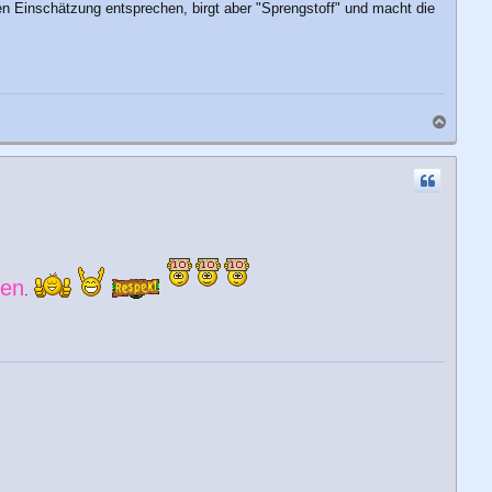
n Einschätzung entsprechen, birgt aber "Sprengstoff" und macht die
N
a
c
h
o
b
e
n
ben
.