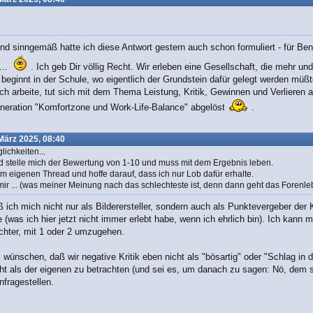
und sinngemäß hatte ich diese Antwort gestern auch schon formuliert - für B
...
. Ich geb Dir völlig Recht. Wir erleben eine Gesellschaft, die mehr un
 beginnt in der Schule, wo eigentlich der Grundstein dafür gelegt werden müß
e ich arbeite, tut sich mit dem Thema Leistung, Kritik, Gewinnen und Verlieren
eneration "Komfortzone und Work-Life-Balance" abgelöst
.
März 2025, 08:40
ichkeiten...
d stelle mich der Bewertung von 1-10 und muss mit dem Ergebnis leben.
m eigenen Thread und hoffe darauf, dass ich nur Lob dafür erhalte.
 mir ... (was meiner Meinung nach das schlechteste ist, denn dann geht das Forenl
ich mich nicht nur als Bilderersteller, sondern auch als Punktevergeber der K
rte (was ich hier jetzt nicht immer erlebt habe, wenn ich ehrlich bin). Ich kan
chter, mit 1 oder 2 umzugehen.
 wünschen, daß wir negative Kritik eben nicht als "bösartig" oder "Schlag in 
ht als der eigenen zu betrachten (und sei es, um danach zu sagen: Nö, dem 
infragestellen.