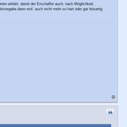
ten erklärt, damit der Erschaffer auch, nach Möglichkeit,
tvergabe dann evtl. auch nicht mehr so hart oder gar bösartig
N
a
c
h
o
b
e