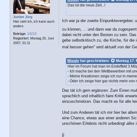
t
Das ist die neue Zeit...!
r
a
g
Junker Jörg
Ich war ja der zweite Einpunktevergeber, 
Hier steh ich, ich kann auch
anders
zu können, ... und dann war da zugesperrt
Beiträge:
14213
dabei nicht unter den Besten zu sein. Das
Registriert:
Montag 25. Juni
gebe selbstkritisch zu, die Kirche, für di
2007, 01:11
mal besser gehen" wird aktuell von der G
Woody
hat geschrieben:
Montag 17. 
Hier im Forum hat man im Endeffekt 3 Mögl
- Ich mache bei den Wettbewerben mit un
- Meine Kreationen zeige ich nur in meine
- Oder ich zeige hier gar nichts mehr von
Das tät ich gern ergänzen: Zum Einen muß 
sprachlich und inhaltlich faire Kritik erwa
einzuschmelzen. Das macht es für alle lei
Und zum Anderen tät ich mir hier bei allem
eine Chance, etwas aus einer anderen Sic
unschönen Erlebnis nicht unbedingt
alles
jj: