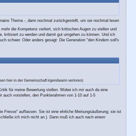
n
ennains Thema -, dann nochmal zurückgestellt, um sie nochmal lesen
d mehr die Kompetenz verliert, sich kritischen Augen zu stellen und
te, kritisiert zu werden und damit gut umgehen zu können. Und ich
 auch schwer. Oder anders gesagt: Die Generation "den Kindern soll's
eben hier in der Gemeinschaft irgendwann verloren)
ritik für meine Bewertung stellen. Wobei ich mir auch da eine
n mir auch vorstellen, den Punkterahmen von 1-10 auf 1-5
die Fresse" auffassen. Sie ist eine ehrliche Meinungsäußerung; sie ist
schließe ich mich nicht an.). Dann muß ich auch nach
einem