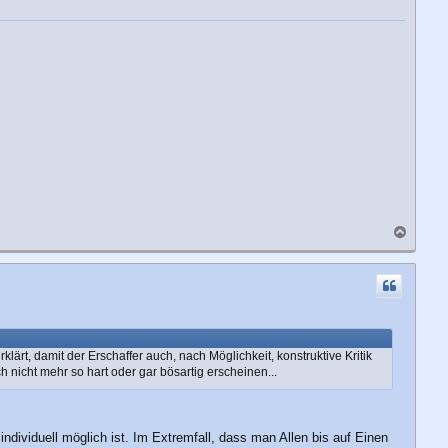
N
a
c
h
o
b
e
n
ärt, damit der Erschaffer auch, nach Möglichkeit, konstruktive Kritik
nicht mehr so hart oder gar bösartig erscheinen...
 individuell möglich ist. Im Extremfall, dass man Allen bis auf Einen