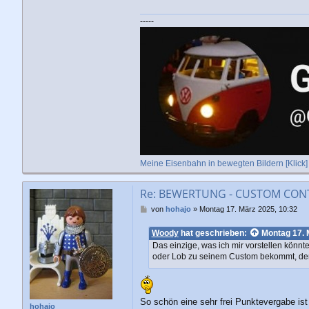
-----
Meine Eisenbahn in bewegten Bildern [Klick]
Re: BEWERTUNG - CUSTOM CONTE
B
von
hohajo
»
Montag 17. März 2025, 10:32
e
i
Woody
hat geschrieben:
Montag 17. 
t
Das einzige, was ich mir vorstellen könnt
r
oder Lob zu seinem Custom bekommt, denn 
a
g
So schön eine sehr frei Punktevergabe ist (
hohajo