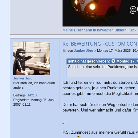
Meine Eisenbahn in bewegten Bildern [Klick]
Re: BEWERTUNG - CUSTOM CONTE
B
von
Junker Jörg
»
Montag 17. März 2025, 10:
e
i
hohajo
hat geschrieben:
Montag 17. 
t
So schön eine sehr frei Punktevergabe ist (
r
a
g
Junker Jörg
Ich fürchte, einen Tod mußt du sterben. D
Hier steh ich, ich kann auch
besten gefallen, je einen Punkt zu geben,
anders
aber es gibt immernoch die Möglichkeit, nu
Beiträge:
14213
Registriert:
Montag 25. Juni
Domi hat sich für diesen Weg entschieden, 
2007, 01:11
bewerten. Und wer mitmacht und dafür Krit
jj:
P.S. Zumindest aus meinem Gefühl raus wa