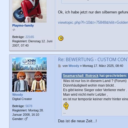
a
g
Ok, ich habe jetzt nur den silbernen gefu
viewtopic.php?f=10&t=75848&hilit=Golden
Playmo-family
-/-
Beiträge:
22165
Registriert:
Dienstag 12. Juni
2007, 07:40
Re: BEWERTUNG - CUSTOM CONTE
B
von
Woody
»
Montag 17. März 2025, 08:40
e
i
Seamarshall_Rotrock
hat geschrieben:
t
Was ist nur los in diesem Land ? (Forum)
r
Dünnhäutigkeit wohin man blickt .
a
Es gibt keine Sieger oder Verlierer mehr .
g
Man wird nicht mehr Letzter ,
Woody
es ist nur temporär keiner mehr hinter ein
Digital Creator
Beiträge:
5678
Registriert:
Montag 28.
...
Januar 2008, 16:10
Gender:
Das ist die neue Zeit...!