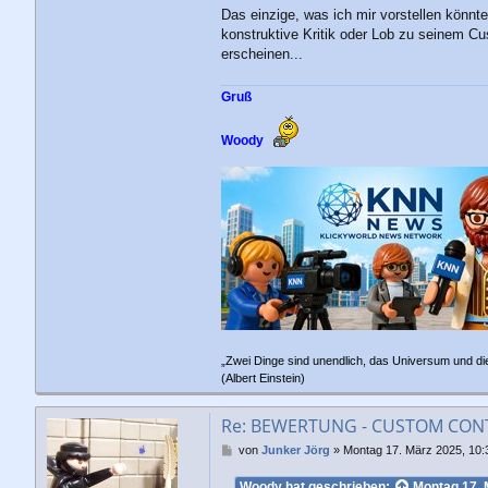
Das einzige, was ich mir vorstellen könnt
konstruktive Kritik oder Lob zu seinem Cu
erscheinen...
Gruß
Woody
„Zwei Dinge sind unendlich, das Universum und di
(Albert Einstein)
Re: BEWERTUNG - CUSTOM CONTE
B
von
Junker Jörg
»
Montag 17. März 2025, 10:
e
i
Woody
hat geschrieben:
Montag 17. 