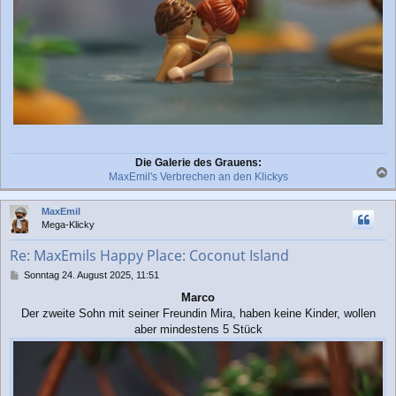
Die Galerie des Grauens:
MaxEmil's Verbrechen an den Klickys
a
c
MaxEmil
h
Mega-Klicky
o
b
Re: MaxEmils Happy Place: Coconut Island
e
n
B
Sonntag 24. August 2025, 11:51
e
Marco
i
Der zweite Sohn mit seiner Freundin Mira, haben keine Kinder, wollen
t
r
aber mindestens 5 Stück
a
g