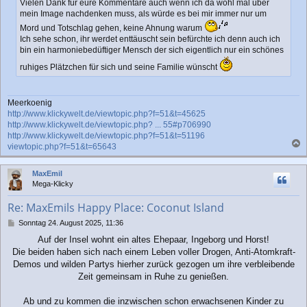
Vielen Dank für eure Kommentare auch wenn ich da wohl mal über
mein Image nachdenken muss, als würde es bei mir immer nur um
Mord und Totschlag gehen, keine Ahnung warum
Ich sehe schon, ihr werdet enttäuscht sein befürchte ich denn auch ich
bin ein harmoniebedüftiger Mensch der sich eigentlich nur ein schönes
ruhiges Plätzchen für sich und seine Familie wünscht
Meerkoenig
http://www.klickywelt.de/viewtopic.php?f=51&t=45625
http://www.klickywelt.de/viewtopic.php? ... 55#p706990
http://www.klickywelt.de/viewtopic.php?f=51&t=51196
viewtopic.php?f=51&t=65643
a
c
MaxEmil
h
Mega-Klicky
o
b
Re: MaxEmils Happy Place: Coconut Island
e
n
B
Sonntag 24. August 2025, 11:36
e
Auf der Insel wohnt ein altes Ehepaar, Ingeborg und Horst!
i
Die beiden haben sich nach einem Leben voller Drogen, Anti-Atomkraft-
t
r
Demos und wilden Partys hierher zurück gezogen um ihre verbleibende
a
Zeit gemeinsam in Ruhe zu genießen.
g
Ab und zu kommen die inzwischen schon erwachsenen Kinder zu