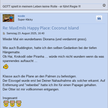
g
GOTT spielt in meinem Leben keine Rolle - er führt Regie !!!
a
c
tccde
h
Super-Klicky
o
b
Re: MaxEmils Happy Place: Coconut Island
e
n
B
Samstag 23. August 2025, 16:40
e
Wieder Mal ein wunderbares Diorama (und verdammt gross).
i
t
r
Wie auch Buddington, hatte ich den selben Gedanken bei der tiefen
a
Hängematte.
g
Ob Hai, Krokodil oder Piranha ... würde mich nicht wundern wenn da was
spannendes auftaucht ...
Klasse auch die Plane an den Palmen zu befestigen.
Der Eisvogel wurde erst bei Deiner Nahaufnahme als solcher erkannt. Auf
Entfernung und "nebenbei" hatte ich ihn für einen Papagei gehalten.
Der Otter ist mir vollkommen entgangen.
Insgesamt