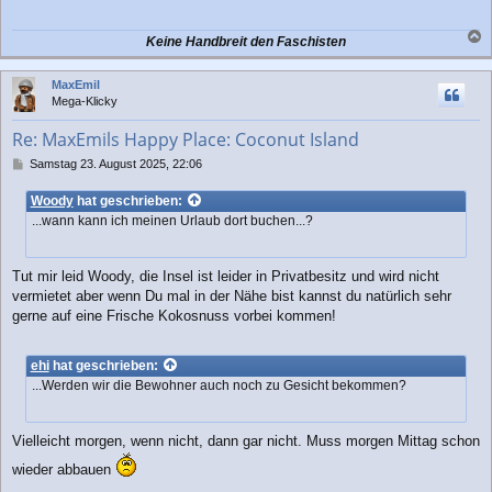
Keine Handbreit den Faschisten
a
c
MaxEmil
h
Mega-Klicky
o
b
Re: MaxEmils Happy Place: Coconut Island
e
n
B
Samstag 23. August 2025, 22:06
e
i
Woody
hat geschrieben:
t
...wann kann ich meinen Urlaub dort buchen...?
r
a
g
Tut mir leid Woody, die Insel ist leider in Privatbesitz und wird nicht
vermietet aber wenn Du mal in der Nähe bist kannst du natürlich sehr
gerne auf eine Frische Kokosnuss vorbei kommen!
ehi
hat geschrieben:
...Werden wir die Bewohner auch noch zu Gesicht bekommen?
Vielleicht morgen, wenn nicht, dann gar nicht. Muss morgen Mittag schon
wieder abbauen