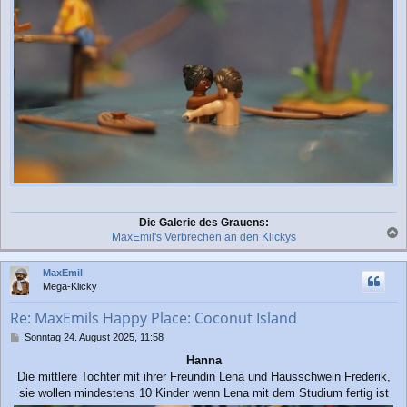
Die Galerie des Grauens:
MaxEmil's Verbrechen an den Klickys
a
c
MaxEmil
h
Mega-Klicky
o
b
Re: MaxEmils Happy Place: Coconut Island
e
n
B
Sonntag 24. August 2025, 11:58
e
Hanna
i
Die mittlere Tochter mit ihrer Freundin Lena und Hausschwein Frederik,
t
r
sie wollen mindestens 10 Kinder wenn Lena mit dem Studium fertig ist
a