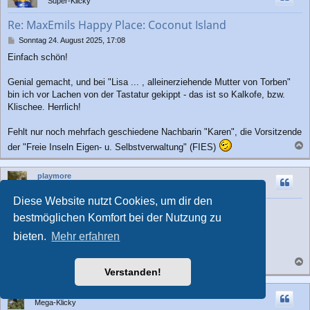
Super-Klicky
o
b
Re: MaxEmils Happy Place: Coconut Island
e
n
B
Sonntag 24. August 2025, 17:08
e
Einfach schön!
i
t
r
Genial gemacht, und bei "Lisa ... , alleinerziehende Mutter von Torben"
a
bin ich vor Lachen von der Tastatur gekippt - das ist so Kalkofe, bzw.
g
Klischee. Herrlich!
Fehlt nur noch mehrfach geschiedene Nachbarin "Karen", die Vorsitzende
der "Freie Inseln Eigen- u. Selbstverwaltung" (FIES)
a
c
playmore
h
Mega-Klicky
o
Diese Website nutzt Cookies, um dir den
b
Re: MaxEmils Happy Place: Coconut Island
e
bestmöglichen Komfort bei der Nutzung zu
n
B
Sonntag 24. August 2025, 17:43
bieten.
Mehr erfahren
e
i
Also DIESER Horst gefällt mir absolut gut
t
Ein Opa, der mit seinen Enkeln um die Wette läuft,...
r
Verstanden!
a
a
c
g
Playmomaus
h
Mega-Klicky
o