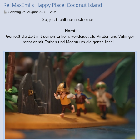
b
Re: MaxEmils Happy Place: Coconut Island
e
n
B
Sonntag 24. August 2025, 12:04
e
So, jetzt fehlt nur noch einer ...
i
t
r
Horst
a
Genießt die Zeit mit seinen Enkeln, verkleidet als Piraten und Wikinger
g
rennt er mit Torben und Marlon um die ganze Insel...