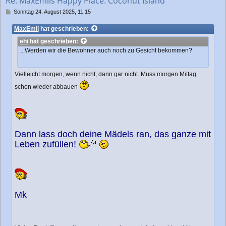
Re: MaxEmils Happy Place: Coconut Island
e
n
B
Sonntag 24. August 2025, 11:15
e
i
MaxEmil
hat geschrieben:
t
ehi
hat geschrieben:
r
a
...Werden wir die Bewohner auch noch zu Gesicht bekommen?
g
Vielleicht morgen, wenn nicht, dann gar nicht. Muss morgen Mittag
schon wieder abbauen
Dann lass doch deine Mädels ran, das ganze mit
Leben zufüllen!
Mk