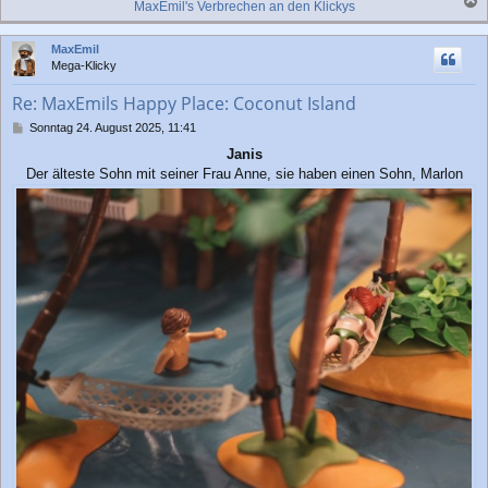
MaxEmil's Verbrechen an den Klickys
a
c
MaxEmil
h
Mega-Klicky
o
b
Re: MaxEmils Happy Place: Coconut Island
e
n
B
Sonntag 24. August 2025, 11:41
e
Janis
i
Der älteste Sohn mit seiner Frau Anne, sie haben einen Sohn, Marlon
t
r
a
g