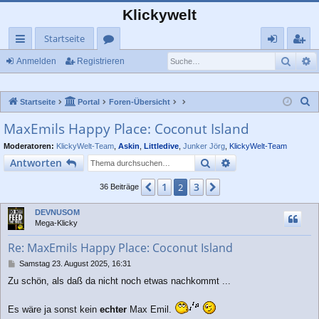
Klickywelt
Startseite
Such
E
ch
or
n
eg
Anmelden
Registrieren
ne
en
m
ist
S
Startseite
Portal
Foren-Übersicht
llz
el
rie
u
MaxEmils Happy Place: Coconut Island
ug
de
re
c
Moderatoren:
KlickyWelt-Team
,
Askin
,
Littledive
,
Junker Jörg
,
KlickyWelt-Team
rif
n
n
h
Suche
Erweiterte Suche
Antworten
e
f
1
3
Vorherige
2
Nächste
36 Beiträge
DEVNUSOM
Mega-Klicky
Re: MaxEmils Happy Place: Coconut Island
B
Samstag 23. August 2025, 16:31
e
Zu schön, als daß da nicht noch etwas nachkommt ...
i
t
r
Es wäre ja sonst kein
echter
Max Emil.
a