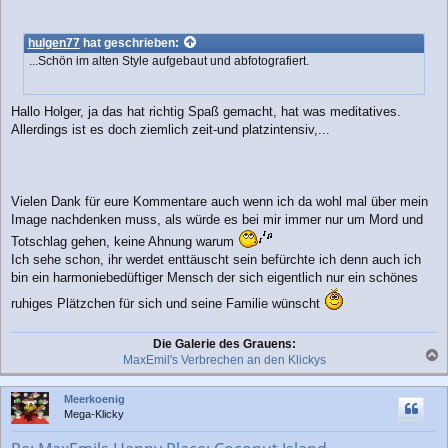
hulgen77
hat geschrieben:
...Schön im alten Style aufgebaut und abfotografiert.
Hallo Holger, ja das hat richtig Spaß gemacht, hat was meditatives.
Allerdings ist es doch ziemlich zeit-und platzintensiv,...
Vielen Dank für eure Kommentare auch wenn ich da wohl mal über mein
Image nachdenken muss, als würde es bei mir immer nur um Mord und
Totschlag gehen, keine Ahnung warum
Ich sehe schon, ihr werdet enttäuscht sein befürchte ich denn auch ich
bin ein harmoniebedüftiger Mensch der sich eigentlich nur ein schönes
ruhiges Plätzchen für sich und seine Familie wünscht
Die Galerie des Grauens:
MaxEmil's Verbrechen an den Klickys
a
c
Meerkoenig
h
Mega-Klicky
o
b