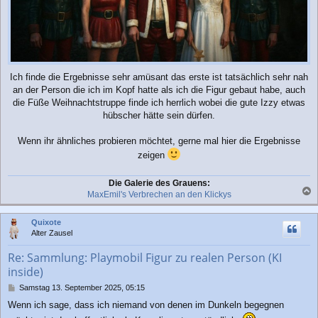
Ich finde die Ergebnisse sehr amüsant das erste ist tatsächlich sehr nah
an der Person die ich im Kopf hatte als ich die Figur gebaut habe, auch
die Füße Weihnachtstruppe finde ich herrlich wobei die gute Izzy etwas
hübscher hätte sein dürfen.
Wenn ihr ähnliches probieren möchtet, gerne mal hier die Ergebnisse
zeigen
Die Galerie des Grauens:
MaxEmil's Verbrechen an den Klickys
a
c
Quixote
h
Alter Zausel
o
b
Re: Sammlung: Playmobil Figur zu realen Person (KI
e
inside)
n
B
Samstag 13. September 2025, 05:15
e
Wenn ich sage, dass ich niemand von denen im Dunkeln begegnen
i