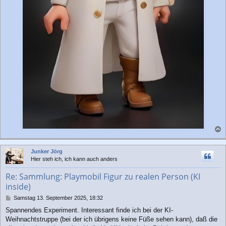
a
c
Junker Jörg
h
Hier steh ich, ich kann auch anders
o
b
Re: Sammlung: Playmobil Figur zu realen Person (KI
e
inside)
n
B
Samstag 13. September 2025, 18:32
e
Spannendes Experiment. Interessant finde ich bei der KI-
i
Weihnachtstruppe (bei der ich übrigens keine Füße sehen kann), daß die
t