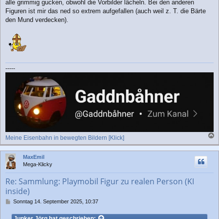
r
alle grimmig gucken, obwohl die Vorbilder lächeln. Bei den anderen
a
Figuren ist mir das ned so extrem aufgefallen (auch weil z. T. die Bärte
g
den Mund verdecken).
-----
Meine Eisenbahn in bewegten Bildern [Klick]
a
c
MaxEmil
h
Mega-Klicky
o
b
Re: Sammlung: Playmobil Figur zu realen Person (KI
e
inside)
n
B
Sonntag 14. September 2025, 10:37
e
i
Junker Jörg
hat geschrieben: