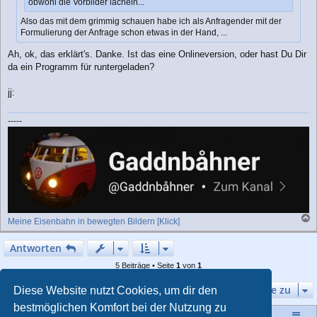
obwohl die Vorbilder lächeln...
Also das mit dem grimmig schauen habe ich als Anfragender mit der
Formulierung der Anfrage schon etwas in der Hand, ...
Ah, ok, das erklärt's. Danke. Ist das eine Onlineversion, oder hast Du Dir
da ein Programm für runtergeladen?
jj:
-----
Meine Eisenbahn in bewegten Bildern [Klick]
a
c
Antworten
h
o
5 Beiträge • Seite
1
von
1
b
e
Gehe zu
Diese Website nutzt Cookies, um dir den
n
bestmöglichen Komfort bei der Nutzung zu
Startseite
Portal
Foren-Übersicht