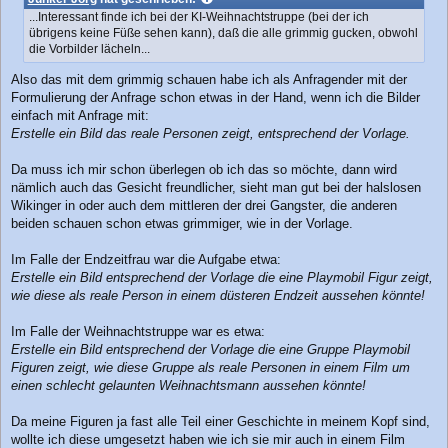
t
...Interessant finde ich bei der KI-Weihnachtstruppe (bei der ich
r
übrigens keine Füße sehen kann), daß die alle grimmig gucken, obwohl
a
die Vorbilder lächeln...
g
Also das mit dem grimmig schauen habe ich als Anfragender mit der
Formulierung der Anfrage schon etwas in der Hand, wenn ich die Bilder
einfach mit Anfrage mit:
Erstelle ein Bild das reale Personen zeigt, entsprechend der Vorlage.
Da muss ich mir schon überlegen ob ich das so möchte, dann wird
nämlich auch das Gesicht freundlicher, sieht man gut bei der halslosen
Wikinger in oder auch dem mittleren der drei Gangster, die anderen
beiden schauen schon etwas grimmiger, wie in der Vorlage.
Im Falle der Endzeitfrau war die Aufgabe etwa:
Erstelle ein Bild entsprechend der Vorlage die eine Playmobil Figur zeigt,
wie diese als reale Person in einem düsteren Endzeit aussehen könnte!
Im Falle der Weihnachtstruppe war es etwa:
Erstelle ein Bild entsprechend der Vorlage die eine Gruppe Playmobil
Figuren zeigt, wie diese Gruppe als reale Personen in einem Film um
einen schlecht gelaunten Weihnachtsmann aussehen könnte!
Da meine Figuren ja fast alle Teil einer Geschichte in meinem Kopf sind,
wollte ich diese umgesetzt haben wie ich sie mir auch in einem Film