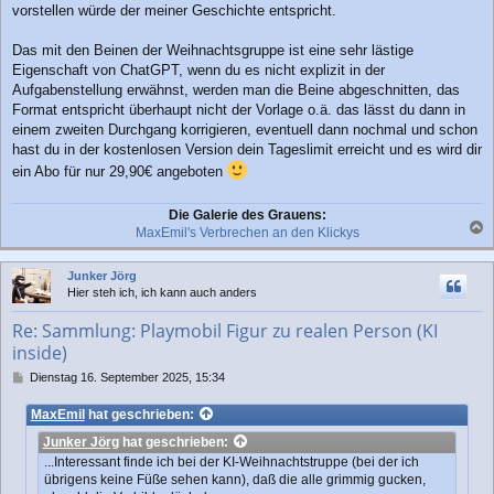
vorstellen würde der meiner Geschichte entspricht.
Das mit den Beinen der Weihnachtsgruppe ist eine sehr lästige
Eigenschaft von ChatGPT, wenn du es nicht explizit in der
Aufgabenstellung erwähnst, werden man die Beine abgeschnitten, das
Format entspricht überhaupt nicht der Vorlage o.ä. das lässt du dann in
einem zweiten Durchgang korrigieren, eventuell dann nochmal und schon
hast du in der kostenlosen Version dein Tageslimit erreicht und es wird dir
ein Abo für nur 29,90€ angeboten
Die Galerie des Grauens:
MaxEmil's Verbrechen an den Klickys
a
c
Junker Jörg
h
Hier steh ich, ich kann auch anders
o
b
Re: Sammlung: Playmobil Figur zu realen Person (KI
e
inside)
n
B
Dienstag 16. September 2025, 15:34
e
i
MaxEmil
hat geschrieben:
t
Junker Jörg
hat geschrieben:
r
a
...Interessant finde ich bei der KI-Weihnachtstruppe (bei der ich
g
übrigens keine Füße sehen kann), daß die alle grimmig gucken,