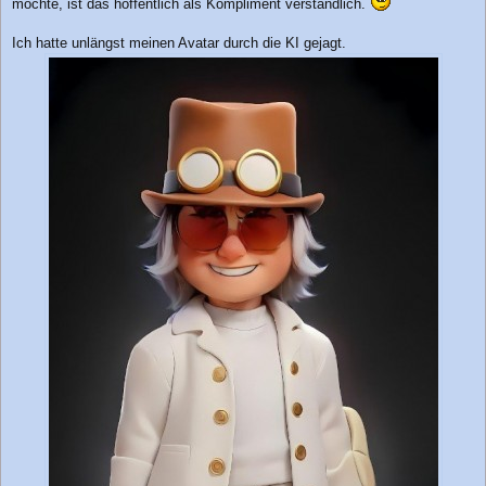
t
möchte, ist das hoffentlich als Kompliment verständlich.
r
a
Ich hatte unlängst meinen Avatar durch die KI gejagt.
g