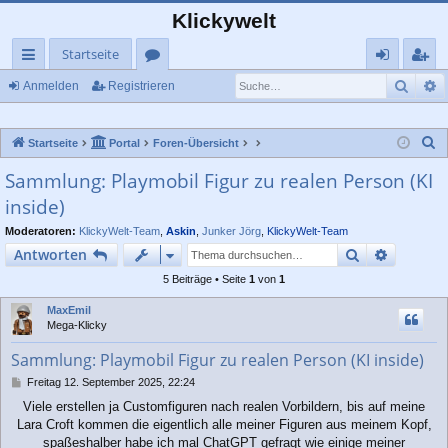
Klickywelt
Startseite
Such
E
ch
or
n
eg
Anmelden
Registrieren
ne
en
m
ist
S
Startseite
Portal
Foren-Übersicht
llz
el
rie
u
Sammlung: Playmobil Figur zu realen Person (KI
ug
de
re
c
inside)
rif
n
n
h
e
Moderatoren:
KlickyWelt-Team
,
Askin
,
Junker Jörg
,
KlickyWelt-Team
f
Suche
Erweiter
Antworten
5 Beiträge • Seite
1
von
1
MaxEmil
Mega-Klicky
Sammlung: Playmobil Figur zu realen Person (KI inside)
B
Freitag 12. September 2025, 22:24
e
Viele erstellen ja Customfiguren nach realen Vorbildern, bis auf meine
i
Lara Croft kommen die eigentlich alle meiner Figuren aus meinem Kopf,
t
r
spaßeshalber habe ich mal ChatGPT gefragt wie einige meiner