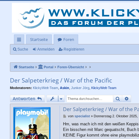
Startseite
Foren
ch
Suche
Anmelden
Registrieren
ne
Startseite
Portal
Foren-Übersicht
llz
ug
Der Salpeterkrieg / War of the Pacific
rif
Moderatoren:
KlickyWelt-Team
,
Askin
,
Junker Jörg
,
KlickyWelt-Team
f
Suche
Erwe
Antworten
Der Salpeterkrieg / War of the Pa
B
von
specialist
»
Donnerstag 2. Oktober 2025, 
e
Hm, was mach ich mit den weißen Keppis
i
Ein bisschen mit Marc gequatscht, Buch bes
t
r
KEINE Figur kommt ohne eine playmobiliz