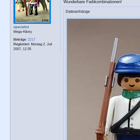
a
Wunderbare Farbkombinationen!
g
Dateianhänge
specialist
Mega-Klicky
Beiträge:
2217
Registriert:
Montag 2. Juli
2007, 12:35