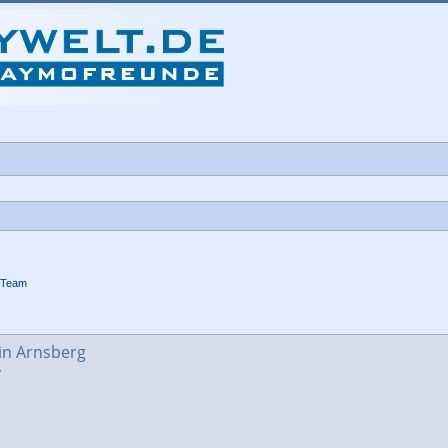
-Team
che
in Arnsberg
7