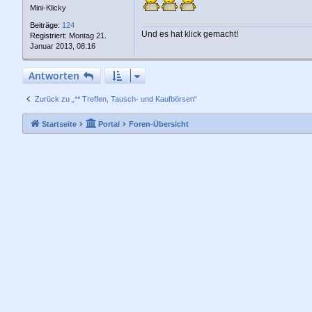
a
Mini-Klicky
g
Beiträge:
124
Und es hat klick gemacht!
Registriert:
Montag 21.
Januar 2013, 08:16
Antworten
Zurück zu „** Treffen, Tausch- und Kaufbörsen“
Startseite
Portal
Foren-Übersicht