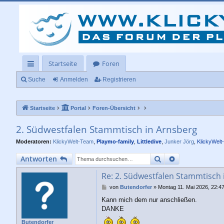
Startseite
Foren
ch
Suche
Anmelden
Registrieren
ne
Startseite
Portal
Foren-Übersicht
llz
ug
2. Südwestfalen Stammtisch in Arnsberg
rif
Moderatoren:
KlickyWelt-Team
,
Playmo-family
,
Littledive
,
Junker Jörg
,
KlickyWelt
f
Suche
Erweiterte Su
Antworten
Re: 2. Südwestfalen Stammtisch 
B
von
Butendorfer
»
Montag 11. Mai 2026, 22:4
e
Kann mich dem nur anschließen.
i
DANKE
t
r
Butendorfer