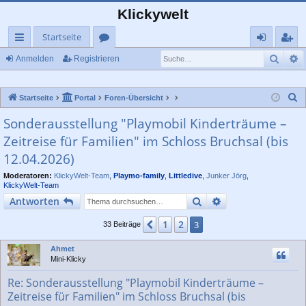
Klickywelt
Startseite
Such
E
ch
or
n
eg
Anmelden
Registrieren
ne
en
m
ist
S
Startseite
Portal
Foren-Übersicht
llz
el
rie
u
Sonderausstellung "Playmobil Kinderträume –
ug
de
re
c
Zeitreise für Familien" im Schloss Bruchsal (bis
rif
n
n
h
12.04.2026)
e
f
Moderatoren:
KlickyWelt-Team
,
Playmo-family
,
Littledive
,
Junker Jörg
,
KlickyWelt-Team
Suche
Erweiterte Suche
Antworten
1
2
Vorherige
3
33 Beiträge
Ahmet
Mini-Klicky
Re: Sonderausstellung "Playmobil Kinderträume –
Zeitreise für Familien" im Schloss Bruchsal (bis