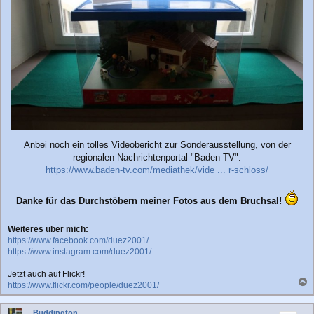
Anbei noch ein tolles Videobericht zur Sonderausstellung, von der
regionalen Nachrichtenportal "Baden TV":
https://www.baden-tv.com/mediathek/vide ... r-schloss/
Danke für das Durchstöbern meiner Fotos aus dem Bruchsal!
Weiteres über mich:
https://www.facebook.com/duez2001/
https://www.instagram.com/duez2001/
Jetzt auch auf Flickr!
https://www.flickr.com/people/duez2001/
a
c
Buddington