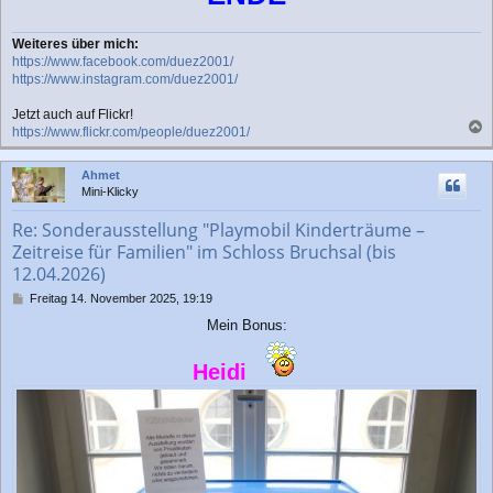
Weiteres über mich:
https://www.facebook.com/duez2001/
https://www.instagram.com/duez2001/
Jetzt auch auf Flickr!
https://www.flickr.com/people/duez2001/
a
c
Ahmet
h
Mini-Klicky
o
b
Re: Sonderausstellung "Playmobil Kinderträume –
e
Zeitreise für Familien" im Schloss Bruchsal (bis
n
12.04.2026)
B
Freitag 14. November 2025, 19:19
e
Mein Bonus:
i
t
r
Heidi
a
g