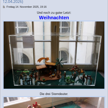
12.04.2026)
B
Freitag 14. November 2025, 19:16
e
Und noch zu guter Letzt:
i
Weihnachten
t
r
a
g
Die drei Sterndeuter.