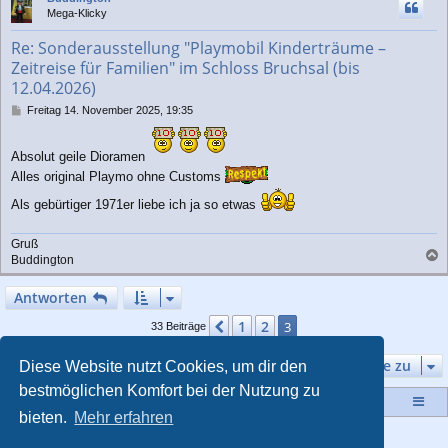
h
Mega-Klicky
o
b
Re: Sonderausstellung "Playmobil Kinderträume –
e
Zeitreise für Familien" im Schloss Bruchsal (bis
n
12.04.2026)
B
Freitag 14. November 2025, 19:35
e
i
t
Absolut geile Dioramen
r
Alles original Playmo ohne Customs
a
g
Als gebürtiger 1971er liebe ich ja so etwas
Gruß
Buddington
a
c
Antworten
h
o
1
2
Vorherige
3
33 Beiträge
b
e
Gehe zu
Diese Website nutzt Cookies, um dir den
n
bestmöglichen Komfort bei der Nutzung zu
Startseite
Portal
Foren-Übersicht
bieten.
Mehr erfahren
Powered by
phpBB
® Forum Software © phpBB Limited