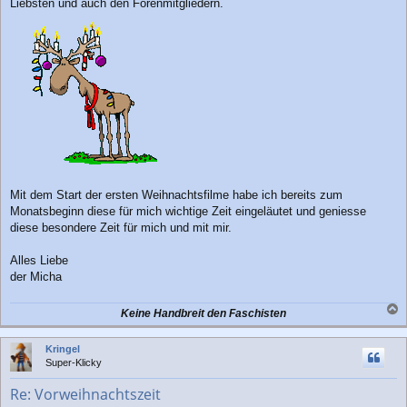
Liebsten und auch den Forenmitgliedern.
t
r
a
g
Mit dem Start der ersten Weihnachtsfilme habe ich bereits zum
Monatsbeginn diese für mich wichtige Zeit eingeläutet und geniesse
diese besondere Zeit für mich und mit mir.
Alles Liebe
der Micha
Keine Handbreit den Faschisten
a
c
Kringel
h
Super-Klicky
o
b
Re: Vorweihnachtszeit
e