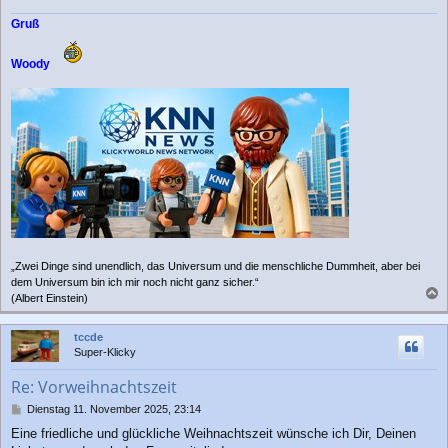
Gruß
Woody
„Zwei Dinge sind unendlich, das Universum und die menschliche Dummheit, aber bei
dem Universum bin ich mir noch nicht ganz sicher.“
(Albert Einstein)
a
c
tccde
h
Super-Klicky
o
b
Re: Vorweihnachtszeit
e
n
B
Dienstag 11. November 2025, 23:14
e
Eine friedliche und glückliche Weihnachtszeit wünsche ich Dir, Deinen
i