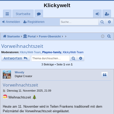
Klickywelt
Startseite
Such
E
ch
or
n
eg
Anmelden
Registrieren
ne
en
m
ist
S
Startseite
Portal
Foren-Übersicht
llz
el
rie
u
Vorweihnachtszeit
ug
de
re
c
Moderatoren:
KlickyWelt-Team
,
Playmo-family
,
KlickyWelt-Team
rif
n
n
h
Suche
Erweiterte Suche
Antworten
e
f
3 Beiträge • Seite
1
von
1
Woody
Digital Creator
Vorweihnachtszeit
B
Dienstag 11. November 2025, 21:09
e
Weihnachtszeit
i
t
r
Heute am 11. November wird in Teilen Frankens traditionell mit dem
a
Pelzmärtel die Vorweihnachtszeit eingeläutet.
g