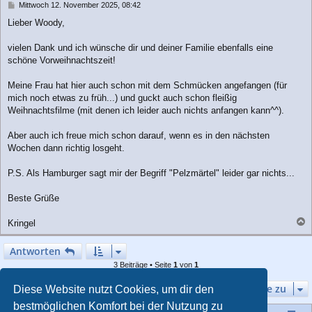
n
B
Mittwoch 12. November 2025, 08:42
e
Lieber Woody,
i
t
r
vielen Dank und ich wünsche dir und deiner Familie ebenfalls eine
a
schöne Vorweihnachtszeit!
g
Meine Frau hat hier auch schon mit dem Schmücken angefangen (für
mich noch etwas zu früh...) und guckt auch schon fleißig
Weihnachtsfilme (mit denen ich leider auch nichts anfangen kann^^).
Aber auch ich freue mich schon darauf, wenn es in den nächsten
Wochen dann richtig losgeht.
P.S. Als Hamburger sagt mir der Begriff "Pelzmärtel" leider gar nichts...
Beste Grüße
Kringel
a
c
Antworten
h
3 Beiträge • Seite
1
von
1
o
b
Gehe zu
e
Diese Website nutzt Cookies, um dir den
n
bestmöglichen Komfort bei der Nutzung zu