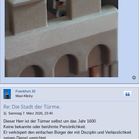
a
c
Frankfurt 25
h
Maxi-Klicky
o
b
Re: Die Stadt der Türme.
e
n
B
Samstag 7. März 2026, 23:40
e
Dieser Herr ist der Türmer selbst um das Jahr 1600.
i
Keine bekannte oder berühmte Persönlichkeit.
t
r
Er verkörpert den einfachen Bürger der mit Disziplin und Verlässlichkeit
a
seinen Dienst verrichtet.