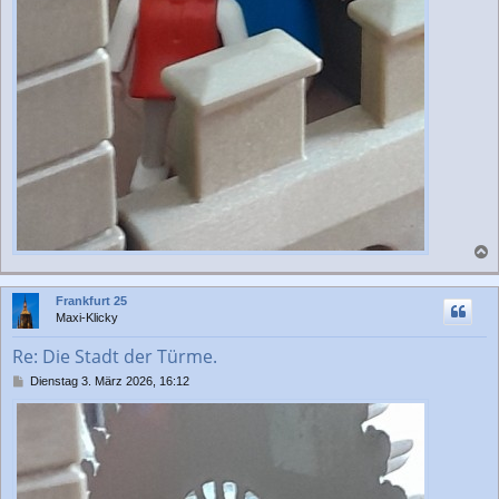
a
c
Frankfurt 25
h
Maxi-Klicky
o
b
Re: Die Stadt der Türme.
e
n
B
Dienstag 3. März 2026, 16:12
e
i
t
r
a
g