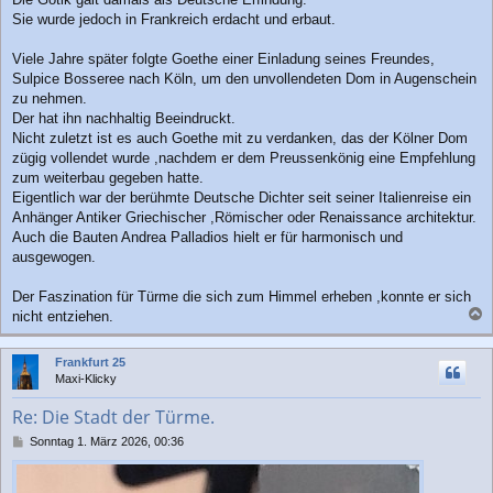
Sie wurde jedoch in Frankreich erdacht und erbaut.
Viele Jahre später folgte Goethe einer Einladung seines Freundes,
Sulpice Bosseree nach Köln, um den unvollendeten Dom in Augenschein
zu nehmen.
Der hat ihn nachhaltig Beeindruckt.
Nicht zuletzt ist es auch Goethe mit zu verdanken, das der Kölner Dom
zügig vollendet wurde ,nachdem er dem Preussenkönig eine Empfehlung
zum weiterbau gegeben hatte.
Eigentlich war der berühmte Deutsche Dichter seit seiner Italienreise ein
Anhänger Antiker Griechischer ,Römischer oder Renaissance architektur.
Auch die Bauten Andrea Palladios hielt er für harmonisch und
ausgewogen.
Der Faszination für Türme die sich zum Himmel erheben ,konnte er sich
nicht entziehen.
a
c
Frankfurt 25
h
Maxi-Klicky
o
b
Re: Die Stadt der Türme.
e
n
B
Sonntag 1. März 2026, 00:36
e
i
t