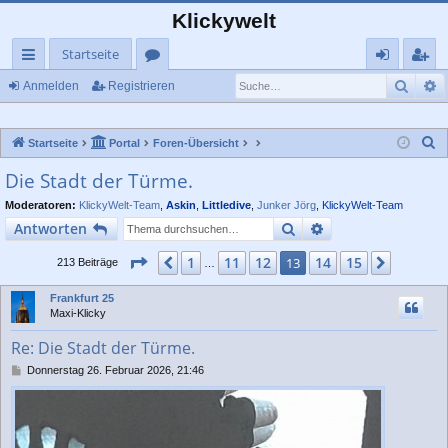
Klickywelt
Startseite
Such
E
ch
or
n
eg
Anmelden
Registrieren
ne
en
m
ist
S
Startseite
Portal
Foren-Übersicht
llz
el
rie
u
Die Stadt der Türme.
ug
de
re
c
Moderatoren:
KlickyWelt-Team
,
Askin
,
Littledive
,
Junker Jörg
,
KlickyWelt-Team
rif
n
n
h
Suche
Erweiterte Suche
Antworten
e
f
Seite
13
von
15
1
11
12
14
15
Vorherige
13
Nächst
213 Beiträge
…
Frankfurt 25
Maxi-Klicky
Re: Die Stadt der Türme.
B
Donnerstag 26. Februar 2026, 21:46
e
i
t
r
a