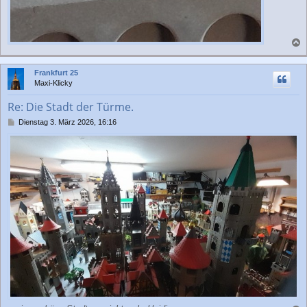
a
c
Frankfurt 25
h
Maxi-Klicky
o
b
Re: Die Stadt der Türme.
e
n
B
Dienstag 3. März 2026, 16:16
e
i
t
r
a
g