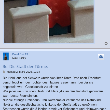
a
c
Frankfurt 25
h
Maxi-Klicky
o
b
Re: Die Stadt der Türme.
e
n
B
Montag 2. März 2026, 19:34
e
Die Heidi aus der Schweiz wurde von ihrer Tante Dete nach Frankfurt
i
verschleppt um der Tochter des Hauses Sesemann , bei der sie
t
r
angestellt war , Gesellschaft zu leisten.
a
Wie jeder weiß, wurden Heidi und Klara ,die an den Rollstuhl gebunden
g
war , beste Freundinnen.
Nur die strenge Erzieherin Frau Rottenmeier versuchte das Naturkind
Heidi an die gesellschaftliche Etikette der Großstadt zu gewöhnen.
Stattdessen wurde die 8 jährige Krank vor Sehnsucht und Heimweh nach