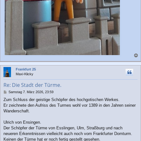
a
c
Frankfurt 25
h
Maxi-Klicky
o
b
Re: Die Stadt der Türme.
e
n
B
Samstag 7. März 2026, 23:59
e
Zum Schluss der geistige Schöpfer des hochgotischen Werkes.
i
Er zeichnete den Aufriss des Turmes wohl vor 1389 in den Jahren seiner
t
r
Wanderschaft.
a
g
Ulrich von Ensingen.
Der Schöpfer der Türme von Esslingen, Ulm, Straßburg und nach
neueren Erkenntnissen vielleicht auch noch vom Frankfurter Domturm.
Keinen der Türme hat er noch fertig gestellt gesehen.