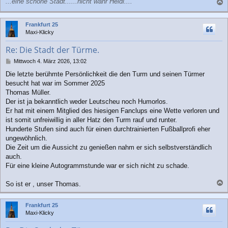
...eine schöne Stadt......nicht wahr Heidi....
a
c
Frankfurt 25
h
Maxi-Klicky
o
b
Re: Die Stadt der Türme.
e
n
B
Mittwoch 4. März 2026, 13:02
e
Die letzte berühmte Persönlichkeit die den Turm und seinen Türmer
i
besucht hat war im Sommer 2025
t
r
Thomas Müller.
a
Der ist ja bekanntlich weder Leutscheu noch Humorlos.
g
Er hat mit einem Mitglied des hiesigen Fanclups eine Wette verloren und
ist somit unfreiwillig in aller Hatz den Turm rauf und runter.
Hunderte Stufen sind auch für einen durchtrainierten Fußballprofi eher
ungewöhnlich.
Die Zeit um die Aussicht zu genießen nahm er sich selbstverständlich
auch.
Für eine kleine Autogrammstunde war er sich nicht zu schade.
So ist er , unser Thomas.
a
c
Frankfurt 25
h
Maxi-Klicky
o
b