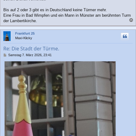
g
Bis auf 2 oder 3 gibt es in Deutschland keine Türmer mehr.
Eine Frau in Bad Wimpfen und ein Mann in Münster am berühmten Turm
der Lambertikirche.
a
c
Frankfurt 25
h
Maxi-Klicky
o
b
Re: Die Stadt der Türme.
e
n
B
Samstag 7. März 2026, 23:41
e
i
t
r
a
g