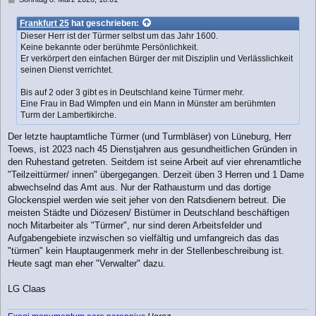
e
i
Frankfurt 25
hat geschrieben:
t
Dieser Herr ist der Türmer selbst um das Jahr 1600.
r
Keine bekannte oder berühmte Persönlichkeit.
a
Er verkörpert den einfachen Bürger der mit Disziplin und Verlässlichkeit
g
seinen Dienst verrichtet.
Bis auf 2 oder 3 gibt es in Deutschland keine Türmer mehr.
Eine Frau in Bad Wimpfen und ein Mann in Münster am berühmten
Turm der Lambertikirche.
Der letzte hauptamtliche Türmer (und Turmbläser) von Lüneburg, Herr
Toews, ist 2023 nach 45 Dienstjahren aus gesundheitlichen Gründen in
den Ruhestand getreten. Seitdem ist seine Arbeit auf vier ehrenamtliche
"Teilzeittürmer/ innen" übergegangen. Derzeit üben 3 Herren und 1 Dame
abwechselnd das Amt aus. Nur der Rathausturm und das dortige
Glockenspiel werden wie seit jeher von den Ratsdienern betreut. Die
meisten Städte und Diözesen/ Bistümer in Deutschland beschäftigen
noch Mitarbeiter als "Türmer", nur sind deren Arbeitsfelder und
Aufgabengebiete inzwischen so vielfältig und umfangreich das das
"türmen" kein Hauptaugenmerk mehr in der Stellenbeschreibung ist.
Heute sagt man eher "Verwalter" dazu.
LG Claas