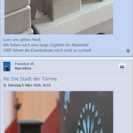
Lass uns gehen Heidi.
Wir haben noch eine lange Zugfahrt bis Maienfeld.
1880 fahren die Eisenbahnen noch nicht so schnell......
a
c
Frankfurt 25
h
Maxi-Klicky
o
b
Re: Die Stadt der Türme.
e
n
B
Dienstag 3. März 2026, 16:13
e
i
t
r
a
g