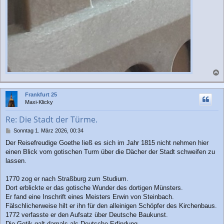
a
c
Frankfurt 25
h
Maxi-Klicky
o
b
Re: Die Stadt der Türme.
e
n
B
Sonntag 1. März 2026, 00:34
e
Der Reisefreudige Goethe ließ es sich im Jahr 1815 nicht nehmen hier
i
einen Blick vom gotischen Turm über die Dächer der Stadt schweifen zu
t
r
lassen.
a
g
1770 zog er nach Straßburg zum Studium.
Dort erblickte er das gotische Wunder des dortigen Münsters.
Er fand eine Inschrift eines Meisters Erwin von Steinbach.
Fälschlicherweise hilt er ihn für den alleinigen Schöpfer des Kirchenbaus.
1772 verfasste er den Aufsatz über Deutsche Baukunst.
Die Gotik galt damals als Deutsche Erfindung.