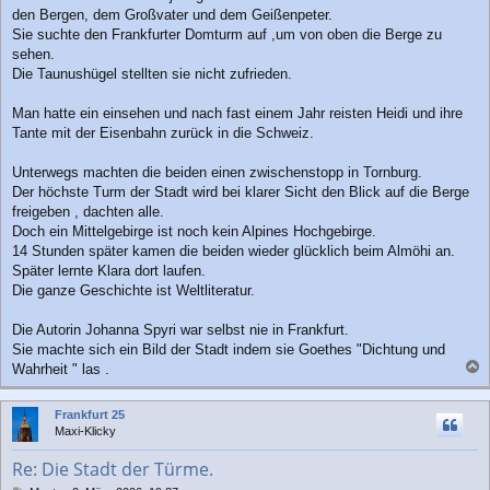
den Bergen, dem Großvater und dem Geißenpeter.
Sie suchte den Frankfurter Domturm auf ,um von oben die Berge zu
sehen.
Die Taunushügel stellten sie nicht zufrieden.
Man hatte ein einsehen und nach fast einem Jahr reisten Heidi und ihre
Tante mit der Eisenbahn zurück in die Schweiz.
Unterwegs machten die beiden einen zwischenstopp in Tornburg.
Der höchste Turm der Stadt wird bei klarer Sicht den Blick auf die Berge
freigeben , dachten alle.
Doch ein Mittelgebirge ist noch kein Alpines Hochgebirge.
14 Stunden später kamen die beiden wieder glücklich beim Almöhi an.
Später lernte Klara dort laufen.
Die ganze Geschichte ist Weltliteratur.
Die Autorin Johanna Spyri war selbst nie in Frankfurt.
Sie machte sich ein Bild der Stadt indem sie Goethes "Dichtung und
Wahrheit " las .
a
c
Frankfurt 25
h
Maxi-Klicky
o
b
Re: Die Stadt der Türme.
e
n