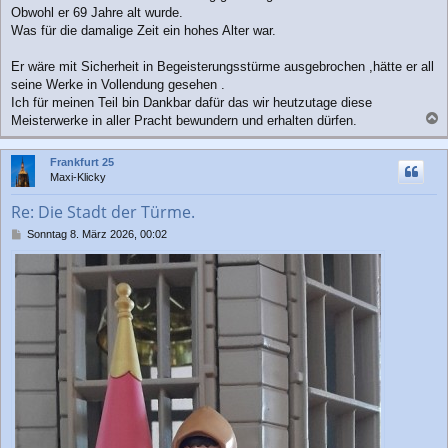
Obwohl er 69 Jahre alt wurde.
Was für die damalige Zeit ein hohes Alter war.
Er wäre mit Sicherheit in Begeisterungsstürme ausgebrochen ,hätte er all
seine Werke in Vollendung gesehen .
Ich für meinen Teil bin Dankbar dafür das wir heutzutage diese
Meisterwerke in aller Pracht bewundern und erhalten dürfen.
a
c
Frankfurt 25
h
Maxi-Klicky
o
b
Re: Die Stadt der Türme.
e
n
B
Sonntag 8. März 2026, 00:02
e
i
t
r
a
g