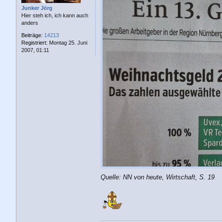
a
g
Junker Jörg
Hier steh ich, ich kann auch
anders
Beiträge:
14213
Registriert:
Montag 25. Juni
2007, 01:11
Quelle: NN von heute, Wirtschaft, S. 19