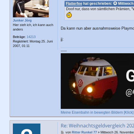
i
Flatterfee
hat geschrieben:
Mittwoch
t
Doof nur, dass von sämtlichen Prämien, "W
r
a
g
Junker Jörg
Hier steh ich, ich kann auch
Da kann nun aber ausnahmsweise Playmob
anders
Beiträge:
14213
jj:
Registriert:
Montag 25. Juni
2007, 01:11
-----
Meine Eisenbahn in bewegten Bildern [Klick]
Re: Weihnachtsgeldvergleich 20
B
von
Ritter Runkel 77
»
Mittwoch 26. November