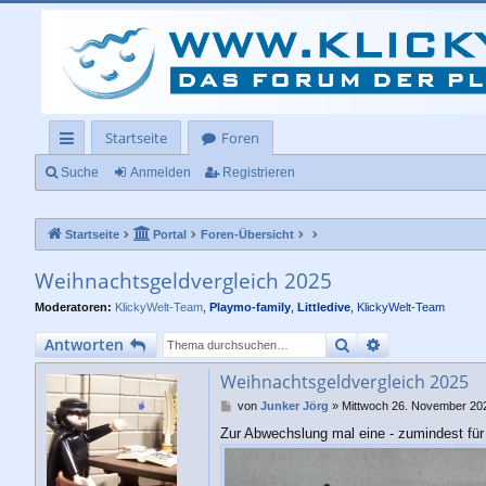
Startseite
Foren
ch
Suche
Anmelden
Registrieren
ne
Startseite
Portal
Foren-Übersicht
llz
ug
Weihnachtsgeldvergleich 2025
rif
Moderatoren:
KlickyWelt-Team
,
Playmo-family
,
Littledive
,
KlickyWelt-Team
f
Suche
Erweiterte Su
Antworten
Weihnachtsgeldvergleich 2025
B
von
Junker Jörg
»
Mittwoch 26. November 202
e
Zur Abwechslung mal eine - zumindest für 
i
t
r