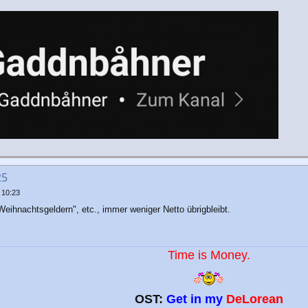
25
 10:23
eihnachtsgeldern", etc., immer weniger Netto übrigbleibt.
Time is Money.
OST:
Get in my
DeLorean