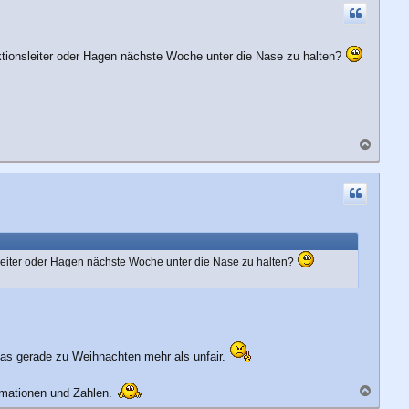
h
o
b
e
aktionsleiter oder Hagen nächste Woche unter die Nase zu halten?
n
N
a
c
h
o
b
e
n
nsleiter oder Hagen nächste Woche unter die Nase zu halten?
das gerade zu Weihnachten mehr als unfair.
N
ormationen und Zahlen.
a