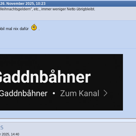
 26. November 2025, 10:23
eihnachtsgeldern", etc., immer weniger Netto übrigbleibt.
il mal nix dafür
.
25
 2025, 14:40