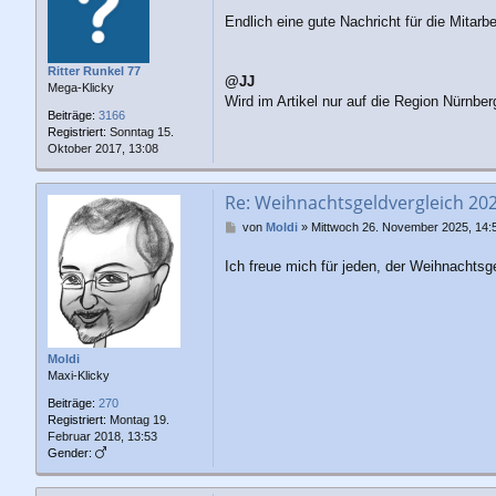
e
Endlich eine gute Nachricht für die Mitarbe
i
t
r
Ritter Runkel 77
a
@JJ
Mega-Klicky
g
Wird im Artikel nur auf die Region Nürnb
Beiträge:
3166
Registriert:
Sonntag 15.
Oktober 2017, 13:08
Re: Weihnachtsgeldvergleich 20
B
von
Moldi
»
Mittwoch 26. November 2025, 14:
e
i
Ich freue mich für jeden, der Weihnacht
t
r
a
g
Moldi
Maxi-Klicky
Beiträge:
270
Registriert:
Montag 19.
Februar 2018, 13:53
Gender: