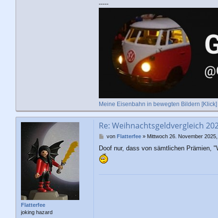
-----
Meine Eisenbahn in bewegten Bildern [Klick]
Re: Weihnachtsgeldvergleich 20
B
von
Flatterfee
»
Mittwoch 26. November 2025,
e
Doof nur, dass von sämtlichen Prämien, "W
i
t
r
a
g
Flatterfee
joking hazard