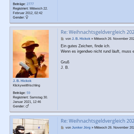
Beiträge:
2777
Registriert:
Mittwoch 22.
Februar 2012, 02:42
Gender:
Re: Weihnachtsgeldvergleich 20
B
von
J. B. Hickok
»
Mittwoch 26. November 202
e
Ein gutes Zeichen, finde ich.
i
Wenn es irgendwo nicht rund läuft, muss 
t
r
a
Gruß
g
J. B.
J. B. Hickok
Klickyweltfrischling
Beiträge:
59
Registriert:
Samstag 30.
Januar 2021, 12:46
Gender:
Re: Weihnachtsgeldvergleich 20
B
von
Junker Jörg
»
Mittwoch 26. November 202
e