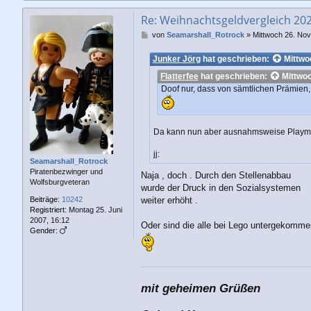
Re: Weihnachtsgeldvergleich 20
B
von
Seamarshall_Rotrock
»
Mittwoch 26. No
e
i
Junker Jörg
hat geschrieben:
Mittwo
t
Flatterfee
hat geschrieben:
Mittwo
r
a
Doof nur, dass von sämtlichen Prämien, 
g
Da kann nun aber ausnahmsweise Playmo
jj:
Seamarshall_Rotrock
Piratenbezwinger und
Naja , doch . Durch den Stellenabbau
Wolfsburgveteran
wurde der Druck in den Sozialsystemen
Beiträge:
10242
weiter erhöht .
Registriert:
Montag 25. Juni
2007, 16:12
Oder sind die alle bei Lego untergekomme
Gender:
mit geheimen Grüßen