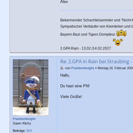
Alex
Bekennender Schachtelsammler und "Nicht-
Sympatischer Verkäufer von Kleinteilen und
Bayern-Bazi und Tigers Dompteur
2.GPA Rain - 13.02./14.02.2027
Re: 2.GPA in Rain bei Straubing -
B
von
Frankenknight
»
Montag 16. Februar 202
e
Hallo,
i
t
r
Du hast eine PN!
a
g
Viele Grüße!
Frankenknight
Super-Klicky
Beiträge:
554