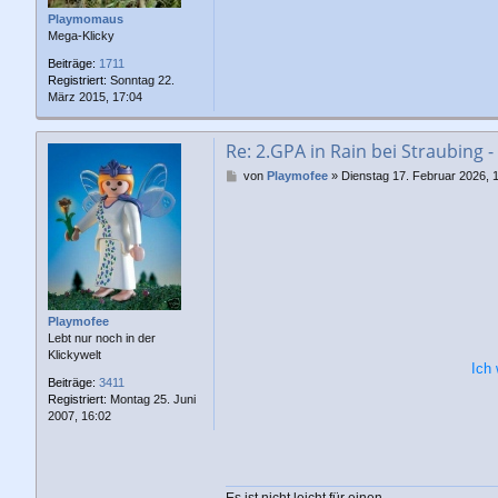
Playmomaus
Mega-Klicky
Beiträge:
1711
Registriert:
Sonntag 22.
März 2015, 17:04
Re: 2.GPA in Rain bei Straubing -
B
von
Playmofee
»
Dienstag 17. Februar 2026, 
e
i
t
r
a
g
Playmofee
Lebt nur noch in der
Klickywelt
Ich 
Beiträge:
3411
Registriert:
Montag 25. Juni
2007, 16:02
Es ist nicht leicht für einen