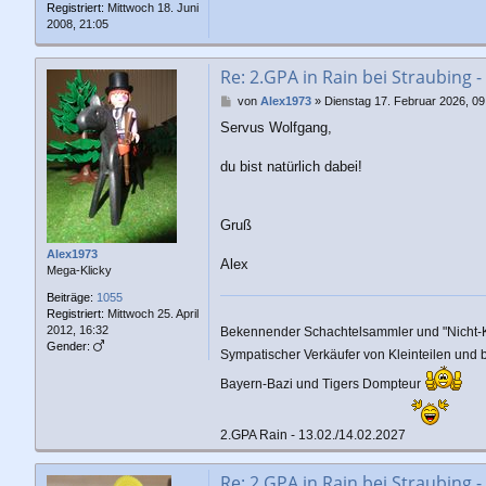
Registriert:
Mittwoch 18. Juni
2008, 21:05
Re: 2.GPA in Rain bei Straubing -
B
von
Alex1973
»
Dienstag 17. Februar 2026, 09
e
Servus Wolfgang,
i
t
r
du bist natürlich dabei!
a
g
Gruß
Alex1973
Alex
Mega-Klicky
Beiträge:
1055
Registriert:
Mittwoch 25. April
2012, 16:32
Bekennender Schachtelsammler und "Nicht-
Gender:
Sympatischer Verkäufer von Kleinteilen und
Bayern-Bazi und Tigers Dompteur
2.GPA Rain - 13.02./14.02.2027
Re: 2.GPA in Rain bei Straubing -