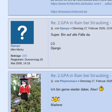
https://www.lichtenfels.de/kultur-und-t ... adts
https://reisedurchdiezeit.de
Re: 2.GPA in Rain bei Straubing -
B
von
Django
»
Dienstag 17. Februar 2026, 13:0
e
Super. Bin auf alle Fälle da.
i
t
r
LG
Django
a
Django
Mini-Klicky
g
Beiträge:
233
Registriert:
Donnerstag 29.
Mai 2008, 14:18
Re: 2.GPA in Rain bei Straubing -
B
von
Playmomaus
»
Dienstag 17. Februar 2026
e
i
Ich bin gerne wieder dabei, Alex!
t
r
a
g
Marlene