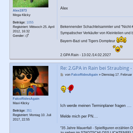
Alex
Alex1973
Mega-Klicky
Beiträge:
1055
Bekennender Schachtelsammler und "Nicht-
Registriert:
Mittwoch 25. April
2012, 16:32
Sympatischer Verkäufer von Kleinteilen und
Gender:
Bayern-Bazi und Tigers Dompteur
2.GPA Rain - 13.02./14.02.2027
Re: 2.GPA in Rain bei Straubing -
B
von
FalcoRidesAgain
»
Dienstag 17. Februar
e
i
t
r
a
FalcoRidesAgain
g
Maxi-Klicky
Ich werde meinen Terminplaner fragen .... I
Beiträge:
351
Registriert:
Montag 10. Juli
Melde mich per PN....
2017, 22:55
"35 Jahre Mauerfall - Spielfiguren erzählen
zu sehen im STADTSCHLOSS LICHTENFELS (