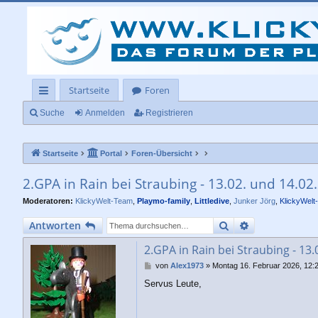
Startseite
Foren
ch
Suche
Anmelden
Registrieren
ne
Startseite
Portal
Foren-Übersicht
llz
ug
2.GPA in Rain bei Straubing - 13.02. und 14.02
rif
Moderatoren:
KlickyWelt-Team
,
Playmo-family
,
Littledive
,
Junker Jörg
,
KlickyWelt
f
Suche
Erweiterte Su
Antworten
2.GPA in Rain bei Straubing - 13
B
von
Alex1973
»
Montag 16. Februar 2026, 12:
e
Servus Leute,
i
t
r