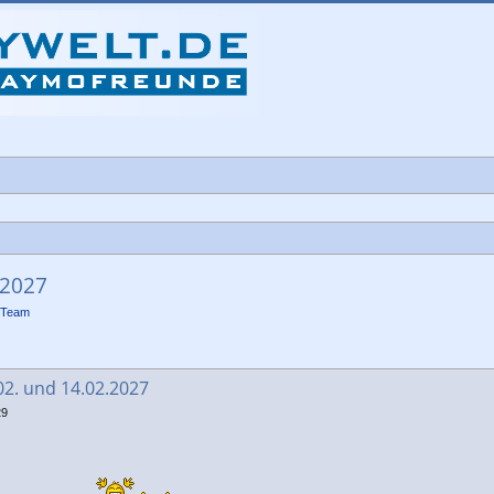
.2027
-Team
che
.02. und 14.02.2027
29