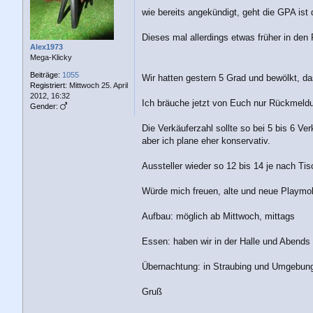
a
g
wie bereits angekündigt, geht die GPA ist
Dieses mal allerdings etwas früher in de
Alex1973
Mega-Klicky
Beiträge:
1055
Wir hatten gestern 5 Grad und bewölkt, d
Registriert:
Mittwoch 25. April
2012, 16:32
Ich bräuche jetzt von Euch nur Rückmeldun
Gender:
Die Verkäuferzahl sollte so bei 5 bis 6 V
aber ich plane eher konservativ.
Aussteller wieder so 12 bis 14 je nach Tis
Würde mich freuen, alte und neue Playmob
Aufbau: möglich ab Mittwoch, mittags
Essen: haben wir in der Halle und Abends
Übernachtung: in Straubing und Umgebung, 
Gruß