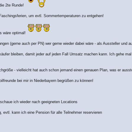
 die 2te Runde!
n Faschingsferien, um evtl. Sommertemperaturen zu entgehen!
as wäre optimal!
gen (gerne auch per PN) wer gerne wieder dabei wäre - als Aussteller und au
erkäufer bleiben, damit jeder auf jeden Fall Umsatz machen kann. Ich gehe m
chgröße - vielleicht hat auch schon jemand einen genauen Plan, was er ausstel
ilfreunde bei mir in Niederbayern begrüßen zu können!
 schaue ich wieder nach geeigneten Locations
evtl. kann ich eine Pension für alle Teilnehmer reservieren