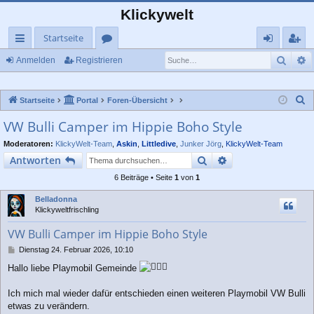
Klickywelt
Startseite
Such
E
ch
or
n
eg
Anmelden
Registrieren
ne
en
m
ist
S
Startseite
Portal
Foren-Übersicht
llz
el
rie
u
VW Bulli Camper im Hippie Boho Style
ug
de
re
c
Moderatoren:
KlickyWelt-Team
,
Askin
,
Littledive
,
Junker Jörg
,
KlickyWelt-Team
rif
n
n
h
Suche
Erweiterte Suche
Antworten
e
f
6 Beiträge • Seite
1
von
1
Belladonna
Klickyweltfrischling
VW Bulli Camper im Hippie Boho Style
B
Dienstag 24. Februar 2026, 10:10
e
Hallo liebe Playmobil Gemeinde
i
t
r
Ich mich mal wieder dafür entschieden einen weiteren Playmobil VW Bulli
a
etwas zu verändern.
g