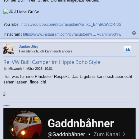
soll der Bulli in ein Strand Diorama eingebaut werden.
Liebe Grüße
YouTube :
https://youtube.com/@toyracustom?si=X1_E4hbCpVOt4r0S
Instagram :
https://www.instagram.com/toyracustom?i ... Vuam4wb3Yw
a
c
Junker Jörg
h
Hier steh ich, ich kann auch anders
o
b
Re: VW Bulli Camper im Hippie Boho Style
e
n
B
Mittwoch 4. März 2026, 10:01
e
Hui, was für eine Pfrickelei! Respekt. Das Ergebnis kann sich aber echt
i
sehen lassen, finde ich!
t
r
a
jj:
g
-----