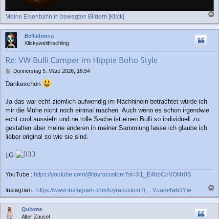
Meine Eisenbahn in bewegten Bildern [Klick]
a
c
Belladonna
h
Klickyweltfrischling
o
b
Re: VW Bulli Camper im Hippie Boho Style
e
n
B
Donnerstag 5. März 2026, 16:54
e
Dankeschön
i
t
r
Ja das war echt ziemlich aufwendig im Nachhinein betrachtet würde ich
a
mir die Mühe nicht noch einmal machen. Auch wenn es schon irgendwie
g
echt cool aussieht und ne tolle Sache ist einen Bulli so individuell zu
gestalten aber meine anderen in meiner Sammlung lasse ich glaube ich
lieber original so wie sie sind.
LG
YouTube :
https://youtube.com/@toyracustom?si=X1_E4hbCpVOt4r0S
Instagram :
https://www.instagram.com/toyracustom?i ... Vuam4wb3Yw
a
c
Quixote
h
Alter Zausel