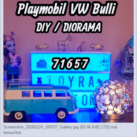
Screenshot_20260224_100757_Gallery.jpg (83.96 KiB) 1725 mal
betrachtet