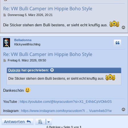
o
b
Re: VW Bulli Camper im Hippie Boho Style
e
n
B
Donnerstag 5. März 2026, 20:21
e
i
Die Sticker stehen dem Bulli bestens, er sieht echt knuffig aus.
t
a
r
a
c
Belladonna
g
h
Klickyweltfrischling
o
b
Re: VW Bulli Camper im Hippie Boho Style
e
n
B
Freitag 6. März 2026, 09:50
e
i
Quixote
hat geschrieben:
t
r
Die Sticker stehen dem Bulli bestens, er sieht echt knuffig aus.
a
g
Dankeschön
YouTube :
https://youtube.com/@toyracustom?si=X1_E4hbCpVOt4r0S
Instagram :
https://www.instagram.com/toyracustom?i ... Vuam4wb3Yw
a
c
Antworten
h
6 Beiträge • Seite
1
von
1
o