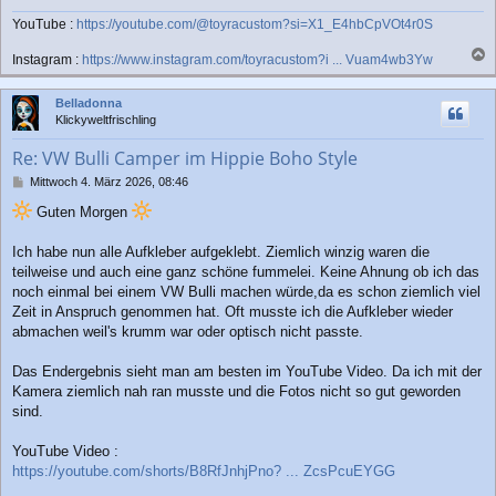
YouTube :
https://youtube.com/@toyracustom?si=X1_E4hbCpVOt4r0S
Instagram :
https://www.instagram.com/toyracustom?i ... Vuam4wb3Yw
a
c
Belladonna
h
Klickyweltfrischling
o
b
Re: VW Bulli Camper im Hippie Boho Style
e
n
B
Mittwoch 4. März 2026, 08:46
e
Guten Morgen
i
t
r
Ich habe nun alle Aufkleber aufgeklebt. Ziemlich winzig waren die
a
teilweise und auch eine ganz schöne fummelei. Keine Ahnung ob ich das
g
noch einmal bei einem VW Bulli machen würde,da es schon ziemlich viel
Zeit in Anspruch genommen hat. Oft musste ich die Aufkleber wieder
abmachen weil's krumm war oder optisch nicht passte.
Das Endergebnis sieht man am besten im YouTube Video. Da ich mit der
Kamera ziemlich nah ran musste und die Fotos nicht so gut geworden
sind.
YouTube Video :
https://youtube.com/shorts/B8RfJnhjPno? ... ZcsPcuEYGG