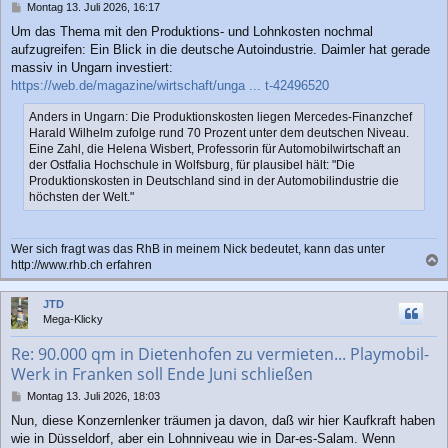
B
Montag 13. Juli 2026, 16:17
e
Um das Thema mit den Produktions- und Lohnkosten nochmal
i
aufzugreifen: Ein Blick in die deutsche Autoindustrie. Daimler hat gerade
t
r
massiv in Ungarn investiert:
a
https://web.de/magazine/wirtschaft/unga ... t-42496520
g
Anders in Ungarn: Die Produktionskosten liegen Mercedes-Finanzchef
Harald Wilhelm zufolge rund 70 Prozent unter dem deutschen Niveau.
Eine Zahl, die Helena Wisbert, Professorin für Automobilwirtschaft an
der Ostfalia Hochschule in Wolfsburg, für plausibel hält: "Die
Produktionskosten in Deutschland sind in der Automobilindustrie die
höchsten der Welt."
Wer sich fragt was das RhB in meinem Nick bedeutet, kann das unter
http://www.rhb.ch erfahren
a
c
JTD
h
Mega-Klicky
o
b
Re: 90.000 qm in Dietenhofen zu vermieten... Playmobil-
e
Werk in Franken soll Ende Juni schließen
n
B
Montag 13. Juli 2026, 18:03
e
Nun, diese Konzernlenker träumen ja davon, daß wir hier Kaufkraft haben
i
wie in Düsseldorf, aber ein Lohnniveau wie in Dar-es-Salam. Wenn
t