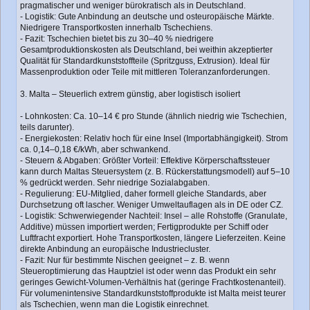
pragmatischer und weniger bürokratisch als in Deutschland.
- Logistik: Gute Anbindung an deutsche und osteuropäische Märkte.
Niedrigere Transportkosten innerhalb Tschechiens.
- Fazit: Tschechien bietet bis zu 30–40 % niedrigere
Gesamtproduktionskosten als Deutschland, bei weithin akzeptierter
Qualität für Standardkunststoffteile (Spritzguss, Extrusion). Ideal für
Massenproduktion oder Teile mit mittleren Toleranzanforderungen.
3. Malta – Steuerlich extrem günstig, aber logistisch isoliert
- Lohnkosten: Ca. 10–14 € pro Stunde (ähnlich niedrig wie Tschechien,
teils darunter).
- Energiekosten: Relativ hoch für eine Insel (Importabhängigkeit). Strom
ca. 0,14–0,18 €/kWh, aber schwankend.
- Steuern & Abgaben: Größter Vorteil: Effektive Körperschaftssteuer
kann durch Maltas Steuersystem (z. B. Rückerstattungsmodell) auf 5–10
% gedrückt werden. Sehr niedrige Sozialabgaben.
- Regulierung: EU-Mitglied, daher formell gleiche Standards, aber
Durchsetzung oft lascher. Weniger Umweltauflagen als in DE oder CZ.
- Logistik: Schwerwiegender Nachteil: Insel – alle Rohstoffe (Granulate,
Additive) müssen importiert werden; Fertigprodukte per Schiff oder
Luftfracht exportiert. Hohe Transportkosten, längere Lieferzeiten. Keine
direkte Anbindung an europäische Industriecluster.
- Fazit: Nur für bestimmte Nischen geeignet – z. B. wenn
Steueroptimierung das Hauptziel ist oder wenn das Produkt ein sehr
geringes Gewicht-Volumen-Verhältnis hat (geringe Frachtkostenanteil).
Für volumenintensive Standardkunststoffprodukte ist Malta meist teurer
als Tschechien, wenn man die Logistik einrechnet.