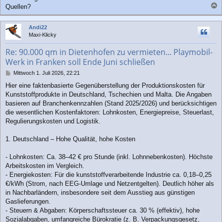
Quellen?
a
c
Andi22
h
Maxi-Klicky
o
b
Re: 90.000 qm in Dietenhofen zu vermieten... Playmobil-
e
Werk in Franken soll Ende Juni schließen
n
B
Mittwoch 1. Juli 2026, 22:21
e
Hier eine faktenbasierte Gegenüberstellung der Produktionskosten für
i
Kunststoffprodukte in Deutschland, Tschechien und Malta. Die Angaben
t
r
basieren auf Branchenkennzahlen (Stand 2025/2026) und berücksichtigen
a
die wesentlichen Kostenfaktoren: Lohnkosten, Energiepreise, Steuerlast,
g
Regulierungskosten und Logistik.
1. Deutschland – Hohe Qualität, hohe Kosten
- Lohnkosten: Ca. 38–42 € pro Stunde (inkl. Lohnnebenkosten). Höchste
Arbeitskosten im Vergleich.
- Energiekosten: Für die kunststoffverarbeitende Industrie ca. 0,18–0,25
€/kWh (Strom, nach EEG-Umlage und Netzentgelten). Deutlich höher als
in Nachbarländern, insbesondere seit dem Ausstieg aus günstigen
Gaslieferungen.
- Steuern & Abgaben: Körperschaftssteuer ca. 30 % (effektiv), hohe
Sozialabgaben, umfangreiche Bürokratie (z. B. Verpackungsgesetz,