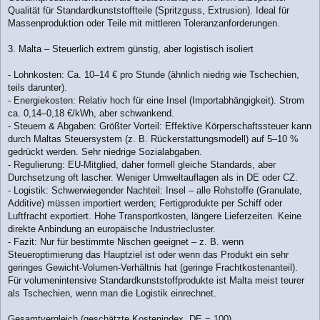
Qualität für Standardkunststoffteile (Spritzguss, Extrusion). Ideal für
Massenproduktion oder Teile mit mittleren Toleranzanforderungen.
3. Malta – Steuerlich extrem günstig, aber logistisch isoliert
- Lohnkosten: Ca. 10–14 € pro Stunde (ähnlich niedrig wie Tschechien,
teils darunter).
- Energiekosten: Relativ hoch für eine Insel (Importabhängigkeit). Strom
ca. 0,14–0,18 €/kWh, aber schwankend.
- Steuern & Abgaben: Größter Vorteil: Effektive Körperschaftssteuer kann
durch Maltas Steuersystem (z. B. Rückerstattungsmodell) auf 5–10 %
gedrückt werden. Sehr niedrige Sozialabgaben.
- Regulierung: EU-Mitglied, daher formell gleiche Standards, aber
Durchsetzung oft lascher. Weniger Umweltauflagen als in DE oder CZ.
- Logistik: Schwerwiegender Nachteil: Insel – alle Rohstoffe (Granulate,
Additive) müssen importiert werden; Fertigprodukte per Schiff oder
Luftfracht exportiert. Hohe Transportkosten, längere Lieferzeiten. Keine
direkte Anbindung an europäische Industriecluster.
- Fazit: Nur für bestimmte Nischen geeignet – z. B. wenn
Steueroptimierung das Hauptziel ist oder wenn das Produkt ein sehr
geringes Gewicht-Volumen-Verhältnis hat (geringe Frachtkostenanteil).
Für volumenintensive Standardkunststoffprodukte ist Malta meist teurer
als Tschechien, wenn man die Logistik einrechnet.
Gesamtvergleich (geschätzte Kostenindex, DE = 100)