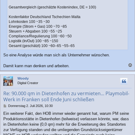
Gesamtvergleich (geschätzte Kostenindex, DE = 100)
Kostenfaktor Deutschland Tschechien Malta
Lohnkosten 100 ~35 ~30
Energie (Strom + Gas) 100 ~70 ~85
Steuern + Abgaben 100 ~55 ~25
Compliance/Regulierung 100 ~60 ~50
Logistik (In/Out) 100 ~85 ~150
Gesamt (geschätzt) 100 ~60–65 ~55–65
So eine Analyse würde man sich als Unternehmer wünschen.
Damit kann man denken und arbeiten.
a
c
Woody
h
Digital Creator
o
b
Re: 90.000 qm in Dietenhofen zu vermieten... Playmobil-
e
Werk in Franken soll Ende Juni schließen
n
B
Donnerstag 2. Juli 2026, 10:30
e
Ein weiterer Fakt, den HOB immer wieder genannt hat, warum PM seine
i
Produktionsstätte in Dietenhofen (teilweise) verlassen könnte, war, dass
t
r
in Dietenhofen keine (0,0 qm) mehr für die Erweiterung des Standortes
a
zur Verfügung standen und die umliegenden Grundstückseigentümer
g