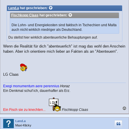
e
i
t.and.a
hat geschrieben:
t
Fischkopp Claas
hat geschrieben:
r
a
g
Die Lohn- und Energiekosten sind faktisch in Tschechien und Malta
auch nicht wirklich niedriger als Deutschland.
Du stellst hier wirklich abenteuerliche Behauptungen auf.
Wenn die Realität für dich "abenteuerlich" ist mag das wohl den Anschein
haben. Aber ich orientiere mich lieber an Fakten als an "Abenteuern".
LG Claas
Exegi monumentum aere perennius
Horaz
Ein Denkmal schuf ich, dauerhafter als Erz.
Ein Fisch sie zu knechten...
Fischkopp Claas
a
c
t.and.a
h
Maxi-Klicky
o