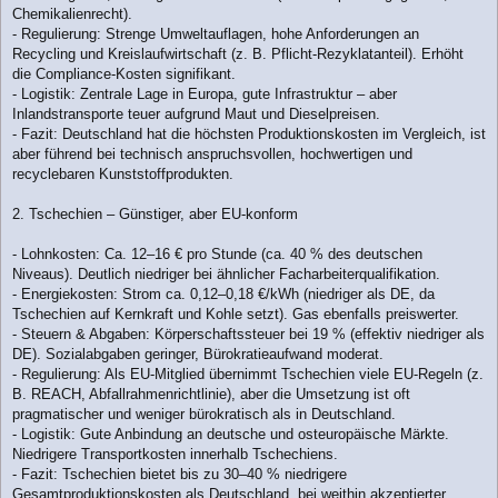
Chemikalienrecht).
- Regulierung: Strenge Umweltauflagen, hohe Anforderungen an
Recycling und Kreislaufwirtschaft (z. B. Pflicht-Rezyklatanteil). Erhöht
die Compliance-Kosten signifikant.
- Logistik: Zentrale Lage in Europa, gute Infrastruktur – aber
Inlandstransporte teuer aufgrund Maut und Dieselpreisen.
- Fazit: Deutschland hat die höchsten Produktionskosten im Vergleich, ist
aber führend bei technisch anspruchsvollen, hochwertigen und
recyclebaren Kunststoffprodukten.
2. Tschechien – Günstiger, aber EU-konform
- Lohnkosten: Ca. 12–16 € pro Stunde (ca. 40 % des deutschen
Niveaus). Deutlich niedriger bei ähnlicher Facharbeiterqualifikation.
- Energiekosten: Strom ca. 0,12–0,18 €/kWh (niedriger als DE, da
Tschechien auf Kernkraft und Kohle setzt). Gas ebenfalls preiswerter.
- Steuern & Abgaben: Körperschaftssteuer bei 19 % (effektiv niedriger als
DE). Sozialabgaben geringer, Bürokratieaufwand moderat.
- Regulierung: Als EU-Mitglied übernimmt Tschechien viele EU-Regeln (z.
B. REACH, Abfallrahmenrichtlinie), aber die Umsetzung ist oft
pragmatischer und weniger bürokratisch als in Deutschland.
- Logistik: Gute Anbindung an deutsche und osteuropäische Märkte.
Niedrigere Transportkosten innerhalb Tschechiens.
- Fazit: Tschechien bietet bis zu 30–40 % niedrigere
Gesamtproduktionskosten als Deutschland, bei weithin akzeptierter