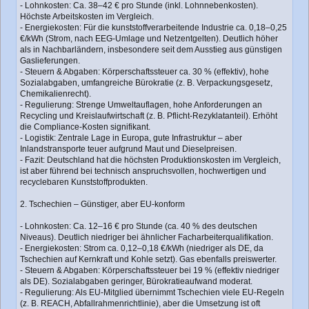
- Lohnkosten: Ca. 38–42 € pro Stunde (inkl. Lohnnebenkosten).
Höchste Arbeitskosten im Vergleich.
- Energiekosten: Für die kunststoffverarbeitende Industrie ca. 0,18–0,25
€/kWh (Strom, nach EEG-Umlage und Netzentgelten). Deutlich höher
als in Nachbarländern, insbesondere seit dem Ausstieg aus günstigen
Gaslieferungen.
- Steuern & Abgaben: Körperschaftssteuer ca. 30 % (effektiv), hohe
Sozialabgaben, umfangreiche Bürokratie (z. B. Verpackungsgesetz,
Chemikalienrecht).
- Regulierung: Strenge Umweltauflagen, hohe Anforderungen an
Recycling und Kreislaufwirtschaft (z. B. Pflicht-Rezyklatanteil). Erhöht
die Compliance-Kosten signifikant.
- Logistik: Zentrale Lage in Europa, gute Infrastruktur – aber
Inlandstransporte teuer aufgrund Maut und Dieselpreisen.
- Fazit: Deutschland hat die höchsten Produktionskosten im Vergleich,
ist aber führend bei technisch anspruchsvollen, hochwertigen und
recyclebaren Kunststoffprodukten.
2. Tschechien – Günstiger, aber EU-konform
- Lohnkosten: Ca. 12–16 € pro Stunde (ca. 40 % des deutschen
Niveaus). Deutlich niedriger bei ähnlicher Facharbeiterqualifikation.
- Energiekosten: Strom ca. 0,12–0,18 €/kWh (niedriger als DE, da
Tschechien auf Kernkraft und Kohle setzt). Gas ebenfalls preiswerter.
- Steuern & Abgaben: Körperschaftssteuer bei 19 % (effektiv niedriger
als DE). Sozialabgaben geringer, Bürokratieaufwand moderat.
- Regulierung: Als EU-Mitglied übernimmt Tschechien viele EU-Regeln
(z. B. REACH, Abfallrahmenrichtlinie), aber die Umsetzung ist oft