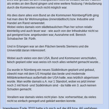
a
als erstes an den Bund gingen und eine weitere Nutzung / Veräußerung
g
durch die Kommunen noch nicht möglich war.
Als dies dann alles vom Bund an die Kommunen Nürnberg/Fürth ging
hat man dies für Wohnungsbau (innerstädtisch) bzw. Industrie und
Handel am Rand verwendet.
Wobei vieles damals vom städtebaulichen Plan her schon relativ
kleinteilig und auch teuer war - wie auch von der Infrastruktur nicht so
gut geeignet bzw. angebunden war, Ausnahme evtl. Bereich
Schabacher Str. Fürth.
Und in Erlangen war an den Flächen bereits Siemens und die
Universität daran interessiert.
Wobei auch vieles von den USA, Bund und Kommunen verschlafen,
falsch geplant oder was weiss ich noch alles verkehrt gemacht wurde...
Da wurde in Nürnberg ein neues Südklinikum geplant und gebaut,
obwohl man mit dem US Hospital das beste und modernste
Militärkrankenhaus außerhalb der USA hatte, was letztlich abgerissen
wurde. Man wollte damals u.A. nur 1 Standort, wobei es jetzt immer
noch 2 mit Nord- und Südklinikum sind - da hätte ein 3. auch keinen
Schaden gemacht.
Vorallem war damals vieles nicht plan- bzw. vorhersehbar, da vieles
nicht so einfach geregelt und geklärt werden konnte.
Irgendwann Ende 2010 hatte ich mich auf der A9 bzw. A6 verfahren.