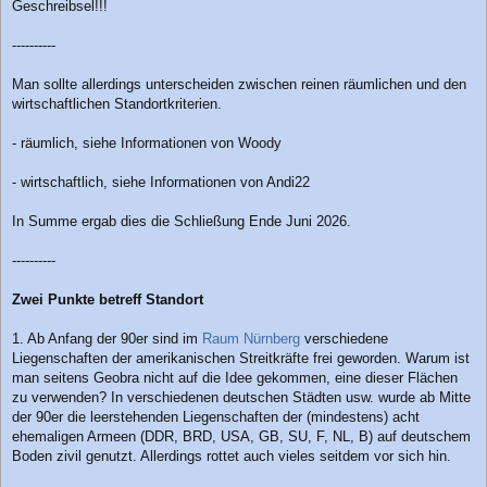
Geschreibsel!!!
t
r
a
----------
g
Man sollte allerdings unterscheiden zwischen reinen räumlichen und den
wirtschaftlichen Standortkriterien.
- räumlich, siehe Informationen von Woody
- wirtschaftlich, siehe Informationen von Andi22
In Summe ergab dies die Schließung Ende Juni 2026.
----------
Zwei Punkte betreff Standort
1. Ab Anfang der 90er sind im
Raum Nürnberg
verschiedene
Liegenschaften der amerikanischen Streitkräfte frei geworden. Warum ist
man seitens Geobra nicht auf die Idee gekommen, eine dieser Flächen
zu verwenden? In verschiedenen deutschen Städten usw. wurde ab Mitte
der 90er die leerstehenden Liegenschaften der (mindestens) acht
ehemaligen Armeen (DDR, BRD, USA, GB, SU, F, NL, B) auf deutschem
Boden zivil genutzt. Allerdings rottet auch vieles seitdem vor sich hin.