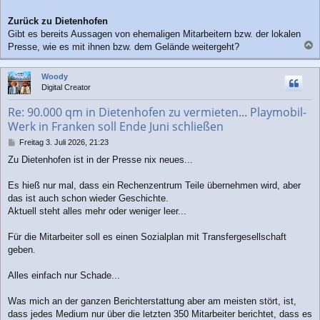
Zurück zu Dietenhofen
Gibt es bereits Aussagen von ehemaligen Mitarbeitern bzw. der lokalen
Presse, wie es mit ihnen bzw. dem Gelände weitergeht?
a
c
Woody
h
Digital Creator
o
b
Re: 90.000 qm in Dietenhofen zu vermieten... Playmobil-
e
Werk in Franken soll Ende Juni schließen
n
B
Freitag 3. Juli 2026, 21:23
e
Zu Dietenhofen ist in der Presse nix neues...
i
t
r
Es hieß nur mal, dass ein Rechenzentrum Teile übernehmen wird, aber
a
das ist auch schon wieder Geschichte.
g
Aktuell steht alles mehr oder weniger leer...
Für die Mitarbeiter soll es einen Sozialplan mit Transfergesellschaft
geben.
Alles einfach nur Schade...
Was mich an der ganzen Berichterstattung aber am meisten stört, ist,
dass jedes Medium nur über die letzten 350 Mitarbeiter berichtet, dass es