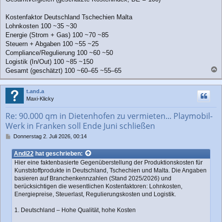
Kostenfaktor Deutschland Tschechien Malta
Lohnkosten 100 ~35 ~30
Energie (Strom + Gas) 100 ~70 ~85
Steuern + Abgaben 100 ~55 ~25
Compliance/Regulierung 100 ~60 ~50
Logistik (In/Out) 100 ~85 ~150
Gesamt (geschätzt) 100 ~60–65 ~55–65
a
c
t.and.a
h
Maxi-Klicky
o
b
Re: 90.000 qm in Dietenhofen zu vermieten... Playmobil-
e
Werk in Franken soll Ende Juni schließen
n
B
Donnerstag 2. Juli 2026, 00:14
e
i
Andi22
hat geschrieben:
t
Hier eine faktenbasierte Gegenüberstellung der Produktionskosten für
r
Kunststoffprodukte in Deutschland, Tschechien und Malta. Die Angaben
a
basieren auf Branchenkennzahlen (Stand 2025/2026) und
g
berücksichtigen die wesentlichen Kostenfaktoren: Lohnkosten,
Energiepreise, Steuerlast, Regulierungskosten und Logistik.
1. Deutschland – Hohe Qualität, hohe Kosten