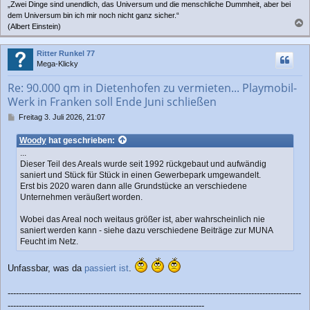
„Zwei Dinge sind unendlich, das Universum und die menschliche Dummheit, aber bei
dem Universum bin ich mir noch nicht ganz sicher.“
(Albert Einstein)
a
c
Ritter Runkel 77
h
Mega-Klicky
o
b
Re: 90.000 qm in Dietenhofen zu vermieten... Playmobil-
e
Werk in Franken soll Ende Juni schließen
n
B
Freitag 3. Juli 2026, 21:07
e
i
Woody
hat geschrieben:
t
...
r
Dieser Teil des Areals wurde seit 1992 rückgebaut und aufwändig
a
saniert und Stück für Stück in einen Gewerbepark umgewandelt.
g
Erst bis 2020 waren dann alle Grundstücke an verschiedene
Unternehmen veräußert worden.
Wobei das Areal noch weitaus größer ist, aber wahrscheinlich nie
saniert werden kann - siehe dazu verschiedene Beiträge zur MUNA
Feucht im Netz.
Unfassbar, was da
passiert ist
.
----------------------------------------------------------------------------------------------------------
-----------------------------------------------------------------------