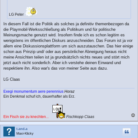
g
LG Peter
In diesem Fall ist die Politik als solches ja definitiv themenbezogen da
die Playmobil-Werksschließung als Politikum und für politische
Meinungsmache genutzt wird. Insofern finde ich es schon legitim es
wenigstens im öffentlichen Diskurs anzuschneiden. Das Forum ist ja vor
allem eine Diskussionsplattform um sich auszutauschen. Das hier einige
schon aus Prinzip und/ oder aus persönlicher Abneigung heraus nicht
meine Ansichten teilen ist ja grundsätzlich nichts neues und stört mich
jetzt auch nicht sonderlich. Aber ich verstehe deinen Einwand und
respektiere ihn. Also war's das von meiner Seite aus dazu.
LG Claas
Exegi monumentum aere perennius
Horaz
Ein Denkmal schuf ich, dauerhafter als Erz.
Ein Fisch sie zu knechten...
Fischkopp Claas
a
c
t.and.a
h
Maxi-Klicky
o