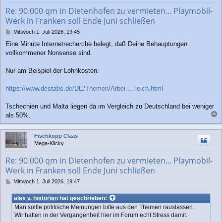
b
Re: 90.000 qm in Dietenhofen zu vermieten... Playmobil-
e
Werk in Franken soll Ende Juni schließen
n
B
Mittwoch 1. Juli 2026, 19:45
e
Eine Minute Internetrecherche belegt, daß Deine Behauptungen
i
vollkommener Nonsense sind.
t
r
a
Nur am Beispiel der Lohnkosten:
g
https://www.destatis.de/DE/Themen/Arbei ... leich.html
Tschechien und Malta liegen da im Vergleich zu Deutschland bei weniger
als 50%.
a
c
Fischkopp Claas
h
Mega-Klicky
o
b
Re: 90.000 qm in Dietenhofen zu vermieten... Playmobil-
e
Werk in Franken soll Ende Juni schließen
n
B
Mittwoch 1. Juli 2026, 19:47
e
i
alex v. historien
hat geschrieben:
t
Man sollte politische Meinungen bitte aus den Themen rauslassen.
r
Wir hatten in der Vergangenheit hier im Forum echt Stress damit.
a