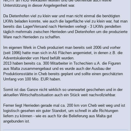
NICHT an HOB verkaufen wollten und die Gemeinde auch keine
Unterstützung in dieser Angelegenheit war.
Da Dietenhofen viel zu klein war und man nicht einmal die benötigten
LKWs beladen konnte, wie auch die lagerfläche viel zu klein war, hat man
bereits das Lager/Versand nach Herrieden verlegt - 3 LKWs pendelten
täglich mehrmals zwischen Herrieden und Dietenhofen um die produzierte
Ware nach Herrieden zu schaffen.
Im eigenen Werk in Cheb produziert man bereits seit 2006 und vorher
(seit 1996) hatte man sich in Aš Flächen angemietet, in denen z.B. die
Adventskalender von Hand befüllt wurden.
2013 haben bereits ca. 300 Mitarbeiter in Tschechien u.A. die Figuren
aus Malta zusammengebaut und es wurde auch der Ausbau der
Produktionsstätte in Cheb bereits geplant und sollte einen geschätzten
Umfang von 100 Mio. EUR haben.
Somit ist das Ganze nicht wirklich so unerwartet geschehen und in der
aktuellen Wirtschaftssituation auch ein Stück weit nachvollziehbar.
Ferner liegt Herrieden gerade mal ca. 200 km von Cheb weit weg und ist
logistisch gesehen ein guter Standort, um schnell in alle Richtungen
liefern zu können - wie es auch für die Belieferung aus Malta gut
angebunden ist.