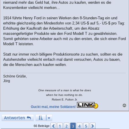
r
niemand mehr das Geld hat, ihre Autos zu kaufen, werden es die
a
Konzernlenker vielleicht merken...
g
1914 führte Henry Ford in seinen Werken den 8-Stunden-Tag ein und
erhöhte gleichzeitig den Mindestlohn von 2,34 US-$ auf 5,- US-$ pro Tag:
Erhöhung der Kaufkraft der Arbeiterschaft, um den Absatz
massengefertigter Produkte wie den Ford Modell T zu gewährleisten.
Somit gehörten seine Arbeiter auch mit zu den ersten, die sich einen Ford
Modell T leisteten.
Statt nur immer noch billigere Produktionsorte zu suchen, sollten es die
Autohersteller vielleicht einfach mal damit versuchen, Autos zu bauen,
die die Menschen auch kaufen wollen.
Schöne Grüße,
Jörg
One measure of a man is what he does
when he has nothing to do.
Robert E. Fulton Jr.
Guckt mal, meine Soldaten!
a
c
Antworten
h
o
1
2
4
5
Vorherige
3
Nächste
66 Beiträge
b