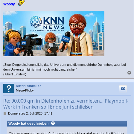
Woody
„Zwei Dinge sind unendlich, das Universum und die menschliche Dummheit, aber bei
dem Universum bin ich mir noch nicht ganz sicher.“
(Albert Einstein)
a
c
Ritter Runkel 77
h
Mega-Klicky
o
b
Re: 90.000 qm in Dietenhofen zu vermieten... Playmobil-
e
Werk in Franken soll Ende Juni schließen
n
B
Donnerstag 2. Juli 2026, 17:41
e
i
Woody
hat geschrieben:
t
...
r
Dies war gerade zu den Anfangszeiten nicht so einfach, da die Flächen