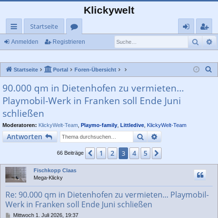
Klickywelt
Startseite
Such
E
ch
or
n
eg
Anmelden
Registrieren
ne
en
m
ist
S
Startseite
Portal
Foren-Übersicht
llz
el
rie
u
90.000 qm in Dietenhofen zu vermieten...
ug
de
re
c
Playmobil-Werk in Franken soll Ende Juni
rif
n
n
h
schließen
e
f
Moderatoren:
KlickyWelt-Team
,
Playmo-family
,
Littledive
,
KlickyWelt-Team
Suche
Erweiterte Suche
Antworten
1
2
4
5
Vorherige
3
Nächste
66 Beiträge
Fischkopp Claas
Mega-Klicky
Re: 90.000 qm in Dietenhofen zu vermieten... Playmobil-
Werk in Franken soll Ende Juni schließen
B
Mittwoch 1. Juli 2026, 19:37