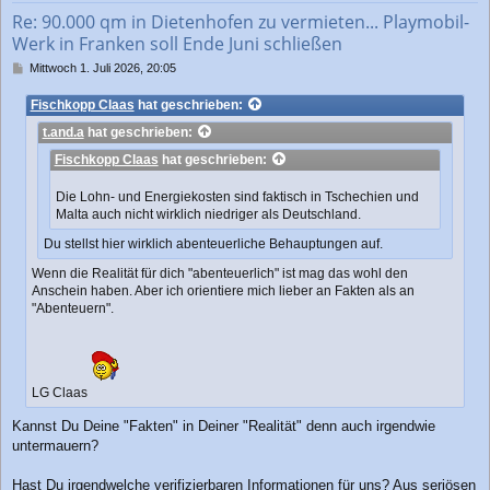
b
Re: 90.000 qm in Dietenhofen zu vermieten... Playmobil-
e
Werk in Franken soll Ende Juni schließen
n
B
Mittwoch 1. Juli 2026, 20:05
e
i
Fischkopp Claas
hat geschrieben:
t
t.and.a
hat geschrieben:
r
a
Fischkopp Claas
hat geschrieben:
g
Die Lohn- und Energiekosten sind faktisch in Tschechien und
Malta auch nicht wirklich niedriger als Deutschland.
Du stellst hier wirklich abenteuerliche Behauptungen auf.
Wenn die Realität für dich "abenteuerlich" ist mag das wohl den
Anschein haben. Aber ich orientiere mich lieber an Fakten als an
"Abenteuern".
LG Claas
Kannst Du Deine "Fakten" in Deiner "Realität" denn auch irgendwie
untermauern?
Hast Du irgendwelche verifizierbaren Informationen für uns? Aus seriösen