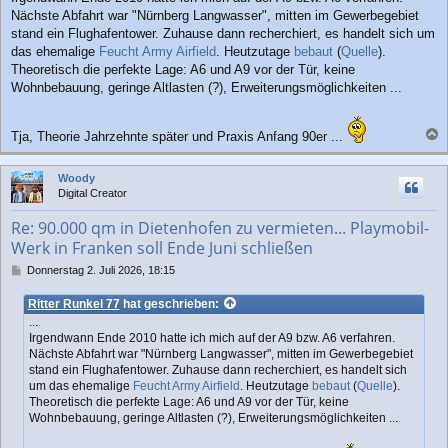
Nächste Abfahrt war "Nürnberg Langwasser", mitten im Gewerbegebiet
stand ein Flughafentower. Zuhause dann recherchiert, es handelt sich um
das ehemalige
Feucht Army Airfield
. Heutzutage
bebaut
(
Quelle
).
Theoretisch die perfekte Lage: A6 und A9 vor der Tür, keine
Wohnbebauung, geringe Altlasten (?), Erweiterungsmöglichkeiten ...
Tja, Theorie Jahrzehnte später und Praxis Anfang 90er ...
a
c
Woody
h
Digital Creator
o
b
Re: 90.000 qm in Dietenhofen zu vermieten... Playmobil-
e
Werk in Franken soll Ende Juni schließen
n
B
Donnerstag 2. Juli 2026, 18:15
e
i
Ritter Runkel 77
hat geschrieben:
t
...
r
Irgendwann Ende 2010 hatte ich mich auf der A9 bzw. A6 verfahren.
a
Nächste Abfahrt war "Nürnberg Langwasser", mitten im Gewerbegebiet
g
stand ein Flughafentower. Zuhause dann recherchiert, es handelt sich
um das ehemalige
Feucht Army Airfield
. Heutzutage
bebaut
(
Quelle
).
Theoretisch die perfekte Lage: A6 und A9 vor der Tür, keine
Wohnbebauung, geringe Altlasten (?), Erweiterungsmöglichkeiten ...