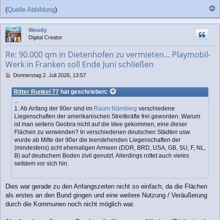
(
Quelle Abbildung
)
a
c
Woody
h
Digital Creator
o
b
Re: 90.000 qm in Dietenhofen zu vermieten... Playmobil-
e
Werk in Franken soll Ende Juni schließen
n
B
Donnerstag 2. Juli 2026, 13:57
e
i
Ritter Runkel 77
hat geschrieben:
t
...
r
1. Ab Anfang der 90er sind im
Raum Nürnberg
verschiedene
a
Liegenschaften der amerikanischen Streitkräfte frei geworden. Warum
g
ist man seitens Geobra nicht auf die Idee gekommen, eine dieser
Flächen zu verwenden? In verschiedenen deutschen Städten usw.
wurde ab Mitte der 90er die leerstehenden Liegenschaften der
(mindestens) acht ehemaligen Armeen (DDR, BRD, USA, GB, SU, F, NL,
B) auf deutschem Boden zivil genutzt. Allerdings rottet auch vieles
seitdem vor sich hin.
Dies war gerade zu den Anfangszeiten nicht so einfach, da die Flächen
als erstes an den Bund gingen und eine weitere Nutzung / Veräußerung
durch die Kommunen noch nicht möglich war.