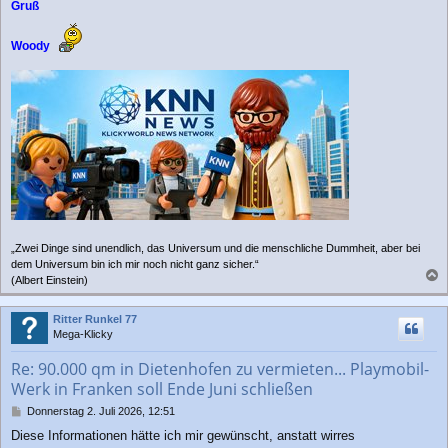
Gruß
Woody
„Zwei Dinge sind unendlich, das Universum und die menschliche Dummheit, aber bei
dem Universum bin ich mir noch nicht ganz sicher.“
(Albert Einstein)
a
c
Ritter Runkel 77
h
Mega-Klicky
o
b
Re: 90.000 qm in Dietenhofen zu vermieten... Playmobil-
e
Werk in Franken soll Ende Juni schließen
n
B
Donnerstag 2. Juli 2026, 12:51
e
Diese Informationen hätte ich mir gewünscht, anstatt wirres
i