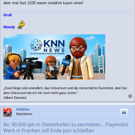
aber mal fast 1100 waren erwähnt kaum einer!
Gruß
Woody
„Zwei Dinge sind unendlich, das Universum und die menschliche Dummheit, aber bei
dem Universum bin ich mir noch nicht ganz sicher.“
(Albert Einstein)
a
c
RhBDirk
h
Bahnfahrer
o
b
Re: 90.000 qm in Dietenhofen zu vermieten... Playmobil-
e
Werk in Franken soll Ende Juni schließen
n