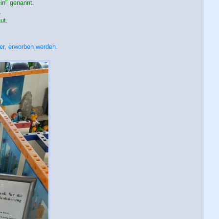
in" genannt.
,
ut.
ier, erworben werden.