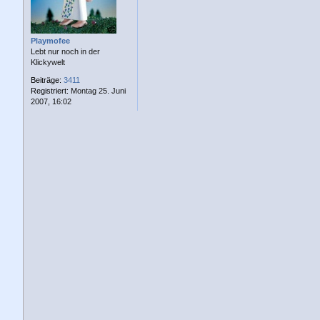
a
g
Playmofee
Lebt nur noch in der
Klickywelt
Beiträge:
3411
Registriert:
Montag 25. Juni
2007, 16:02