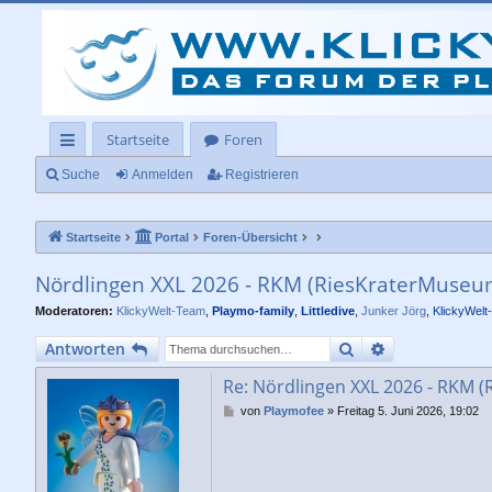
Startseite
Foren
ch
Suche
Anmelden
Registrieren
ne
Startseite
Portal
Foren-Übersicht
llz
ug
Nördlingen XXL 2026 - RKM (RiesKraterMuseu
rif
Moderatoren:
KlickyWelt-Team
,
Playmo-family
,
Littledive
,
Junker Jörg
,
KlickyWelt
f
Suche
Erweiterte Su
Antworten
Re: Nördlingen XXL 2026 - RKM 
B
von
Playmofee
»
Freitag 5. Juni 2026, 19:02
e
i
t
r