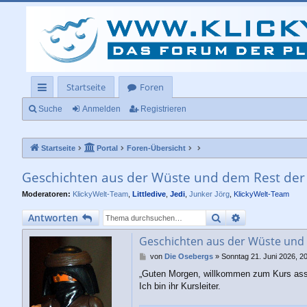
Startseite
Foren
ch
Suche
Anmelden
Registrieren
ne
Startseite
Portal
Foren-Übersicht
llz
ug
Geschichten aus der Wüste und dem Rest der
rif
Moderatoren:
KlickyWelt-Team
,
Littledive
,
Jedi
,
Junker Jörg
,
KlickyWelt-Team
f
Suche
Erweiterte Su
Antworten
Geschichten aus der Wüste und
B
von
Die Osebergs
»
Sonntag 21. Juni 2026, 2
e
„Guten Morgen, willkommen zum Kurs assim
i
Ich bin ihr Kursleiter.
t
r