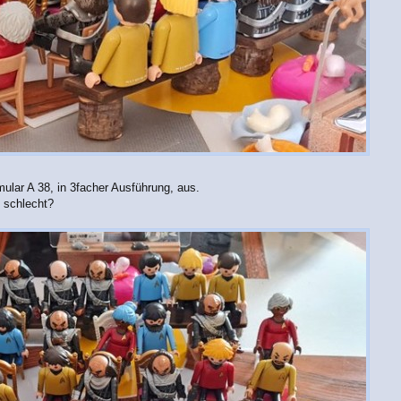
rmular A 38, in 3facher Ausführung, aus.
h schlecht?