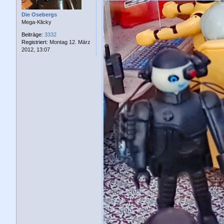
a
g
Die Osebergs
Mega-Klicky
Beiträge:
3332
Registriert:
Montag 12. März
2012, 13:07