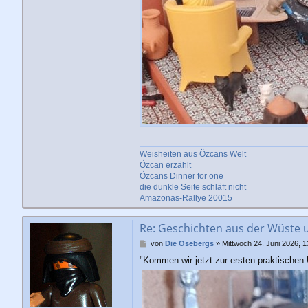
Weisheiten aus Özcans Welt
Özcan erzählt
Özcans Dinner for one
die dunkle Seite schläft nicht
Amazonas-Rallye 20015
Re: Geschichten aus der Wüste 
B
von
Die Osebergs
»
Mittwoch 24. Juni 2026, 1
e
"Kommen wir jetzt zur ersten praktischen
i
t
r
a
g