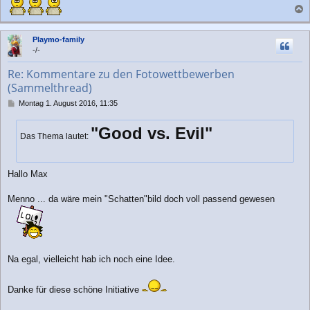
a
c
Playmo-family
h
-/-
o
b
Re: Kommentare zu den Fotowettbewerben
e
(Sammelthread)
n
B
Montag 1. August 2016, 11:35
e
i
"Good vs. Evil"
t
Das Thema lautet:
r
a
g
Hallo Max
Menno ... da wäre mein "Schatten"bild doch voll passend gewesen
Na egal, vielleicht hab ich noch eine Idee.
Danke für diese schöne Initiative