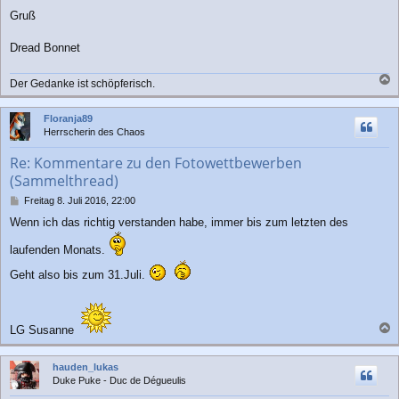
Gruß
Dread Bonnet
Der Gedanke ist schöpferisch.
a
c
Floranja89
h
Herrscherin des Chaos
o
b
Re: Kommentare zu den Fotowettbewerben
e
(Sammelthread)
n
B
Freitag 8. Juli 2016, 22:00
e
Wenn ich das richtig verstanden habe, immer bis zum letzten des
i
t
laufenden Monats.
r
a
Geht also bis zum 31.Juli.
g
LG Susanne
a
c
hauden_lukas
h
Duke Puke - Duc de Dégueulis
o
b