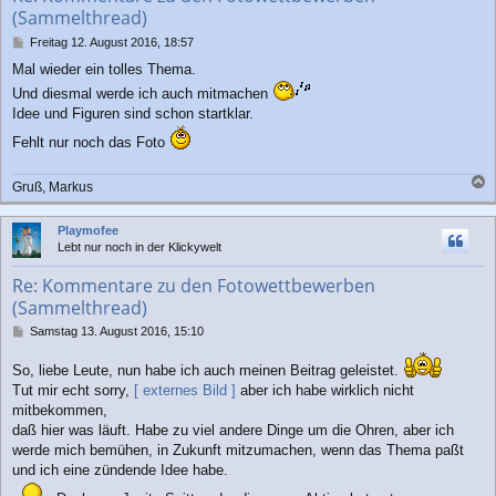
(Sammelthread)
n
B
Freitag 12. August 2016, 18:57
e
Mal wieder ein tolles Thema.
i
t
Und diesmal werde ich auch mitmachen
r
Idee und Figuren sind schon startklar.
a
g
Fehlt nur noch das Foto
Gruß, Markus
a
c
Playmofee
h
Lebt nur noch in der Klickywelt
o
b
Re: Kommentare zu den Fotowettbewerben
e
(Sammelthread)
n
B
Samstag 13. August 2016, 15:10
e
i
So, liebe Leute, nun habe ich auch meinen Beitrag geleistet.
t
Tut mir echt sorry,
[ externes Bild ]
aber ich habe wirklich nicht
r
mitbekommen,
a
daß hier was läuft. Habe zu viel andere Dinge um die Ohren, aber ich
g
werde mich bemühen, in Zukunft mitzumachen, wenn das Thema paßt
und ich eine zündende Idee habe.