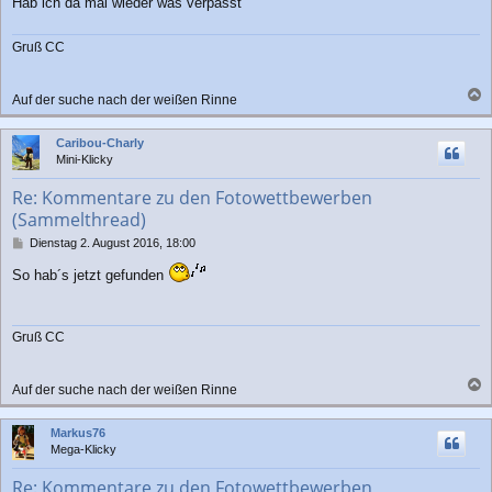
Hab ich da mal wieder was verpasst
Gruß CC
Auf der suche nach der weißen Rinne
a
c
Caribou-Charly
h
Mini-Klicky
o
b
Re: Kommentare zu den Fotowettbewerben
e
(Sammelthread)
n
B
Dienstag 2. August 2016, 18:00
e
So hab´s jetzt gefunden
i
t
r
a
Gruß CC
g
Auf der suche nach der weißen Rinne
a
c
Markus76
h
Mega-Klicky
o
b
Re: Kommentare zu den Fotowettbewerben
e