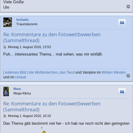
Viele Grüße
Ute
a
c
Ischade
h
Traumtänzerin
o
b
Re: Kommentare zu den Fotowettbewerben
e
(Sammelthread)
n
B
Montag 1. August 2016, 13:53
e
Puh... interessantes Thema... mal sehen, was mir einfällt.
i
t
r
a
[ externes Bild ]
die Wolfsmärchen
,
das Tarot
und Vampire im
Wilden Westen
g
und im
Urlaub
a
c
Mara
h
Mega-Klicky
o
b
Re: Kommentare zu den Fotowettbewerben
e
(Sammelthread)
n
B
Montag 1. August 2016, 16:19
e
Das Thema gibt bestimmt viel her - ich hab nur noch nicht den geringsten
i
t