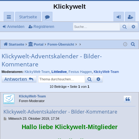
Klickywelt
Startseite
Such
E
ch
or
n
eg
Anmelden
Registrieren
ne
en
m
ist
S
Startseite
Portal
Foren-Übersicht
llz
el
rie
u
Klickywelt-Adventskalender - Bilder-
ug
de
re
c
Kommentare
rif
n
n
h
e
Moderatoren:
KlickyWelt-Team
,
Littledive
,
Festus Haggen
,
KlickyWelt-Team
f
Suche
Erweiterte Suche
Antworten
10 Beiträge • Seite
1
von
1
KlickyWelt-Team
Foren-Moderator
Klickywelt-Adventskalender - Bilder-Kommentare
B
Mittwoch 23. Oktober 2019, 17:34
e
Hallo liebe Klickywelt-Mitglieder
i
t
r