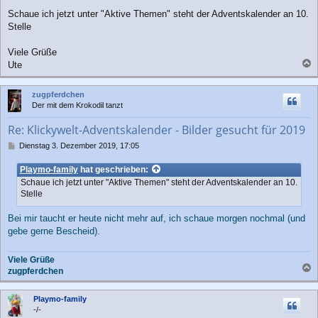
Schaue ich jetzt unter "Aktive Themen" steht der Adventskalender an 10.
Stelle
Viele Grüße
Ute
a
c
zugpferdchen
h
Der mit dem Krokodil tanzt
o
b
Re: Klickywelt-Adventskalender - Bilder gesucht für 2019
e
n
B
Dienstag 3. Dezember 2019, 17:05
e
i
Playmo-family
hat geschrieben:
t
Schaue ich jetzt unter "Aktive Themen" steht der Adventskalender an 10.
r
Stelle
a
g
Bei mir taucht er heute nicht mehr auf, ich schaue morgen nochmal (und
gebe gerne Bescheid).
Viele Grüße
zugpferdchen
a
c
Playmo-family
h
-/-
o