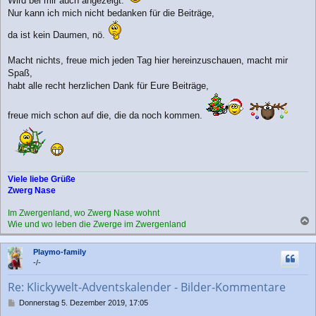
Wird bei mir auch angezeigt.
Nur kann ich mich nicht bedanken für die Beiträge,
da ist kein Daumen, nö.
Macht nichts, freue mich jeden Tag hier hereinzuschauen, macht mir
Spaß,
habt alle recht herzlichen Dank für Eure Beiträge,
freue mich schon auf die, die da noch kommen.
Viele liebe Grüße
Zwerg Nase
Im Zwergenland, wo Zwerg Nase wohnt
Wie und wo leben die Zwerge im Zwergenland
a
c
Playmo-family
h
-/-
o
b
Re: Klickywelt-Adventskalender - Bilder-Kommentare
e
n
B
Donnerstag 5. Dezember 2019, 17:05
e