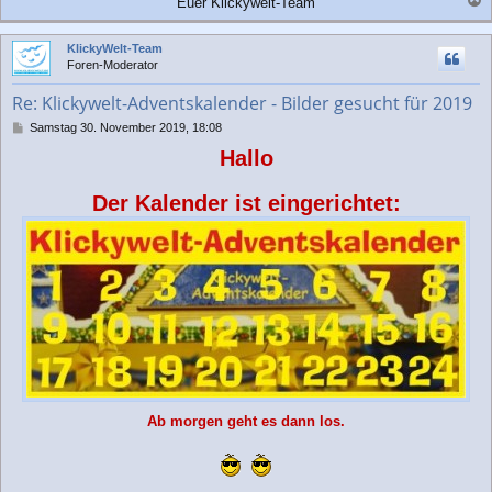
Euer Klickywelt-Team
a
c
KlickyWelt-Team
h
Foren-Moderator
o
b
Re: Klickywelt-Adventskalender - Bilder gesucht für 2019
e
n
B
Samstag 30. November 2019, 18:08
e
Hallo
i
t
r
Der Kalender ist eingerichtet:
a
g
Ab morgen geht es dann los.