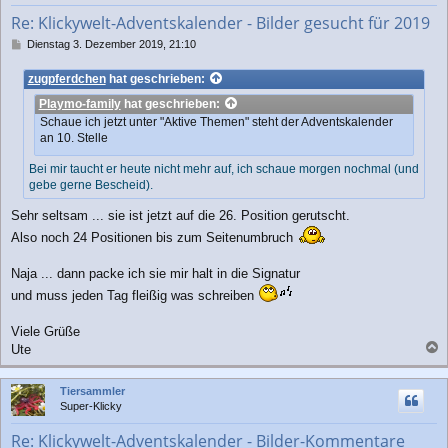
b
Re: Klickywelt-Adventskalender - Bilder gesucht für 2019
e
n
B
Dienstag 3. Dezember 2019, 21:10
e
i
zugpferdchen
hat geschrieben:
t
Playmo-family
hat geschrieben:
r
a
Schaue ich jetzt unter "Aktive Themen" steht der Adventskalender
g
an 10. Stelle
Bei mir taucht er heute nicht mehr auf, ich schaue morgen nochmal (und
gebe gerne Bescheid).
Sehr seltsam ... sie ist jetzt auf die 26. Position gerutscht.
Also noch 24 Positionen bis zum Seitenumbruch
Naja ... dann packe ich sie mir halt in die Signatur
und muss jeden Tag fleißig was schreiben
Viele Grüße
Ute
a
c
Tiersammler
h
Super-Klicky
o
b
Re: Klickywelt-Adventskalender - Bilder-Kommentare
e