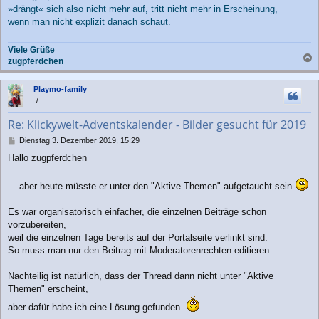
»drängt« sich also nicht mehr auf, tritt nicht mehr in Erscheinung,
wenn man nicht explizit danach schaut.
Viele Grüße
zugpferdchen
a
c
Playmo-family
h
-/-
o
b
Re: Klickywelt-Adventskalender - Bilder gesucht für 2019
e
n
B
Dienstag 3. Dezember 2019, 15:29
e
Hallo zugpferdchen
i
t
r
... aber heute müsste er unter den "Aktive Themen" aufgetaucht sein
a
g
Es war organisatorisch einfacher, die einzelnen Beiträge schon
vorzubereiten,
weil die einzelnen Tage bereits auf der Portalseite verlinkt sind.
So muss man nur den Beitrag mit Moderatorenrechten editieren.
Nachteilig ist natürlich, dass der Thread dann nicht unter "Aktive
Themen" erscheint,
aber dafür habe ich eine Lösung gefunden.