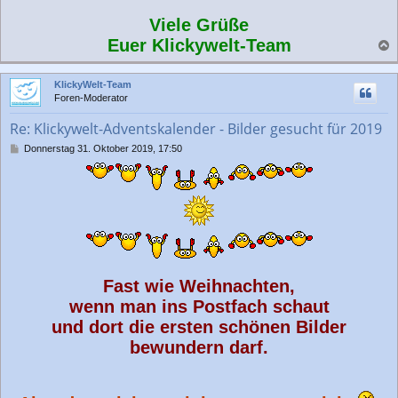
Viele Grüße
Euer Klickywelt-Team
a
c
KlickyWelt-Team
h
Foren-Moderator
o
b
Re: Klickywelt-Adventskalender - Bilder gesucht für 2019
e
n
B
Donnerstag 31. Oktober 2019, 17:50
e
i
t
r
a
g
Fast wie Weihnachten,
wenn man ins Postfach schaut
und dort die ersten schönen Bilder
bewundern darf.