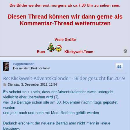
Die Bilder werden erst morgens ab ca 7:30 Uhr zu sehen sein.
Diesen Thread können wir dann gerne als
Kommentar-Thread weiternutzen
Viele Grüße
Euer
Klickywelt-Team
a
c
zugpferdchen
h
Der mit dem Krokodil tanzt
o
b
Re: Klickywelt-Adventskalender - Bilder gesucht für 2019
e
n
B
Dienstag 3. Dezember 2019, 12:54
e
Es scheint so zu sein, dass der Adventskalender etwas untergeht,
i
vielleicht eher übersehen wird (?),
t
r
weil die Beiträge schon alle am 30. November nachmittags gepostet
a
wurden
g
und jetzt nach und nach mit Mod.-Rechten gefüllt werden.
Dadurch erscheint der neueste Beitrag aber nicht mehr in »neue
Beiträge«,