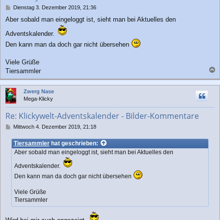
n
B
Dienstag 3. Dezember 2019, 21:36
e
Aber sobald man eingeloggt ist, sieht man bei Aktuelles den
i
t
Adventskalender.
r
a
Den kann man da doch gar nicht übersehen
g
Viele Grüße
Tiersammler
a
c
Zwerg Nase
h
Mega-Klicky
o
b
Re: Klickywelt-Adventskalender - Bilder-Kommentare
e
n
B
Mittwoch 4. Dezember 2019, 21:18
e
i
Tiersammler
hat geschrieben:
t
Aber sobald man eingeloggt ist, sieht man bei Aktuelles den
r
a
Adventskalender.
g
Den kann man da doch gar nicht übersehen
Viele Grüße
Tiersammler