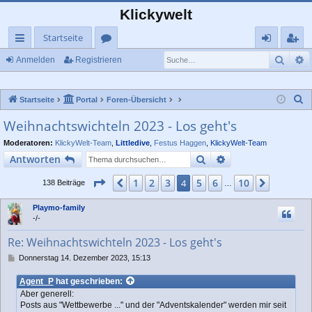
Klickywelt
Startseite
Such
E
ch
or
n
eg
Anmelden
Registrieren
ne
en
m
ist
S
Startseite
Portal
Foren-Übersicht
llz
el
rie
u
Weihnachtswichteln 2023 - Los geht's
ug
de
re
c
Moderatoren:
KlickyWelt-Team
,
Littledive
,
Festus Haggen
,
KlickyWelt-Team
rif
n
n
h
Suche
Erweiterte Suche
Antworten
e
f
Seite
4
von
10
1
2
3
5
6
10
Vorherige
4
Nächste
138 Beiträge
…
Playmo-family
-/-
Re: Weihnachtswichteln 2023 - Los geht's
B
Donnerstag 14. Dezember 2023, 15:13
e
i
Agent_P
hat geschrieben:
t
Aber generell:
r
Posts aus "Wettbewerbe ..." und der "Adventskalender" werden mir seit
a