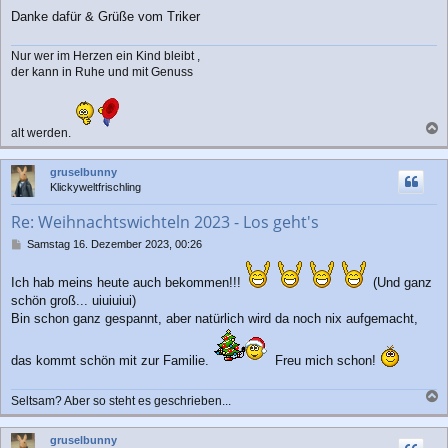
g
Danke dafür & Grüße vom Triker
Nur wer im Herzen ein Kind bleibt ,
der kann in Ruhe und mit Genuss
alt werden.
a
c
gruselbunny
h
Klickyweltfrischling
o
b
Re: Weihnachtswichteln 2023 - Los geht's
e
n
B
Samstag 16. Dezember 2023, 00:26
e
i
Ich hab meins heute auch bekommen!!!
(Und ganz
t
schön groß... uiuiuiui)
r
Bin schon ganz gespannt, aber natürlich wird da noch nix aufgemacht,
a
g
das kommt schön mit zur Familie.
Freu mich schon!
Seltsam? Aber so steht es geschrieben...
a
c
gruselbunny
h