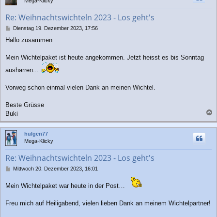
Mega-Klicky
o
b
Re: Weihnachtswichteln 2023 - Los geht's
e
n
B
Dienstag 19. Dezember 2023, 17:56
e
Hallo zusammen
i
t
r
Mein Wichtelpaket ist heute angekommen. Jetzt heisst es bis Sonntag
a
ausharren...
g
Vorweg schon einmal vielen Dank an meinen Wichtel.
Beste Grüsse
Buki
a
c
hulgen77
h
Mega-Klicky
o
b
Re: Weihnachtswichteln 2023 - Los geht's
e
n
B
Mittwoch 20. Dezember 2023, 16:01
e
i
Mein Wichtelpaket war heute in der Post…
t
r
Freu mich auf Heiligabend, vielen lieben Dank an meinem Wichtelpartner!
a
g