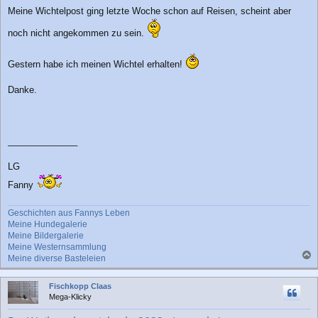
e
Meine Wichtelpost ging letzte Woche schon auf Reisen, scheint aber
i
t
noch nicht angekommen zu sein.
r
a
g
Gestern habe ich meinen Wichtel erhalten!
Danke.
______________
LG
Fanny
Geschichten aus Fannys Leben
Meine Hundegalerie
Meine Bildergalerie
Meine Westernsammlung
Meine diverse Basteleien
a
c
Fischkopp Claas
h
Mega-Klicky
o
b