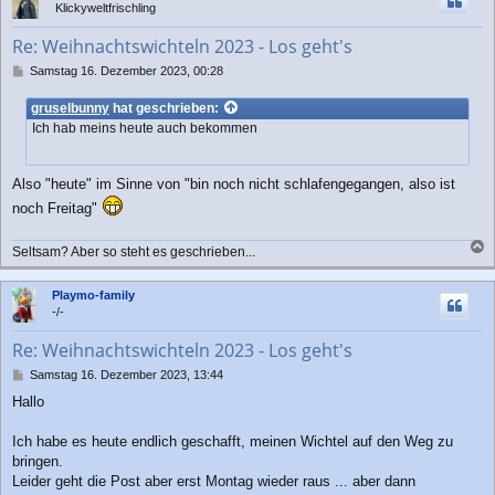
Klickyweltfrischling
o
b
Re: Weihnachtswichteln 2023 - Los geht's
e
n
B
Samstag 16. Dezember 2023, 00:28
e
i
gruselbunny
hat geschrieben:
t
Ich hab meins heute auch bekommen
r
a
g
Also "heute" im Sinne von "bin noch nicht schlafengegangen, also ist
noch Freitag"
Seltsam? Aber so steht es geschrieben...
a
c
Playmo-family
h
-/-
o
b
Re: Weihnachtswichteln 2023 - Los geht's
e
n
B
Samstag 16. Dezember 2023, 13:44
e
Hallo
i
t
r
Ich habe es heute endlich geschafft, meinen Wichtel auf den Weg zu
a
bringen.
g
Leider geht die Post aber erst Montag wieder raus ... aber dann