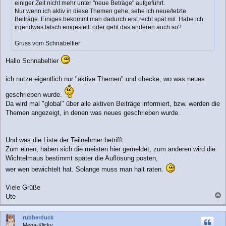
einiger Zeit nicht mehr unter "neue Beträge" aufgeführt.
g
Nur wenn ich aktiv in diese Themen gehe, sehe ich neue/letzte
Beiträge. Einiges bekommt man dadurch erst recht spät mit. Habe ich
irgendwas falsch eingestellt oder geht das anderen auch so?
Gruss vom Schnabeltier
Hallo Schnabeltier
ich nutze eigentlich nur "aktive Themen" und checke, wo was neues
geschrieben wurde.
Da wird mal "global" über alle aktiven Beiträge informiert, bzw. werden die
Themen angezeigt, in denen was neues geschrieben wurde.
Und was die Liste der Teilnehmer betrifft.
Zum einen, haben sich die meisten hier gemeldet, zum anderen wird die
Wichtelmaus bestimmt später die Auflösung posten,
wer wen bewichtelt hat. Solange muss man halt raten.
Viele Grüße
Ute
a
c
rubberduck
h
Mega-Klicky