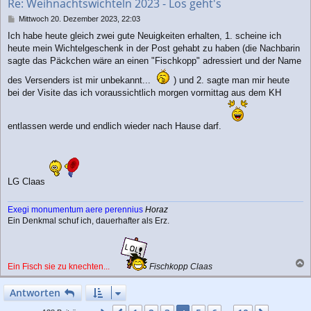
Re: Weihnachtswichteln 2023 - Los geht's
e
n
B
Mittwoch 20. Dezember 2023, 22:03
e
Ich habe heute gleich zwei gute Neuigkeiten erhalten, 1. scheine ich
i
heute mein Wichtelgeschenk in der Post gehabt zu haben (die Nachbarin
t
r
sagte das Päckchen wäre an einen "Fischkopp" adressiert und der Name
a
des Versenders ist mir unbekannt...
) und 2. sagte man mir heute
g
bei der Visite das ich voraussichtlich morgen vormittag aus dem KH
entlassen werde und endlich wieder nach Hause darf.
LG Claas
Exegi monumentum aere perennius
Horaz
Ein Denkmal schuf ich, dauerhafter als Erz.
Ein Fisch sie zu knechten...
Fischkopp Claas
a
c
Antworten
h
o