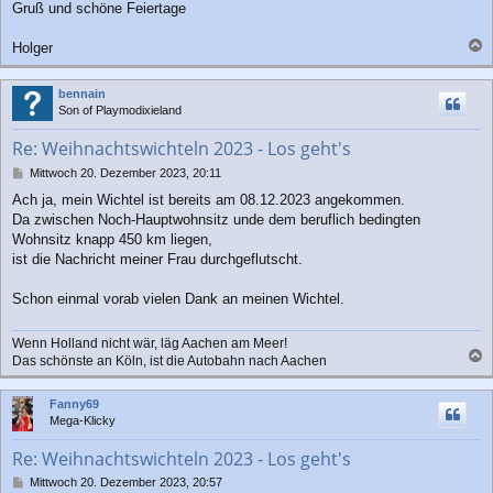
Gruß und schöne Feiertage
Holger
a
c
bennain
h
Son of Playmodixieland
o
b
Re: Weihnachtswichteln 2023 - Los geht's
e
n
B
Mittwoch 20. Dezember 2023, 20:11
e
Ach ja, mein Wichtel ist bereits am 08.12.2023 angekommen.
i
Da zwischen Noch-Hauptwohnsitz unde dem beruflich bedingten
t
r
Wohnsitz knapp 450 km liegen,
a
ist die Nachricht meiner Frau durchgeflutscht.
g
Schon einmal vorab vielen Dank an meinen Wichtel.
Wenn Holland nicht wär, läg Aachen am Meer!
Das schönste an Köln, ist die Autobahn nach Aachen
a
c
Fanny69
h
Mega-Klicky
o
b
Re: Weihnachtswichteln 2023 - Los geht's
e
n
B
Mittwoch 20. Dezember 2023, 20:57