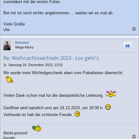
zumindest mit der ersten Fuhre.
Bei mir ist noch nichts angekommen ... warten wir es mal ab.
Viele Grüße
Ute
a
c
Kerstin2
h
Mega-Klicky
o
b
Re: Weihnachtswichteln 2023 - Los geht's
e
n
B
Samstag 16. Dezember 2023, 13:52
e
Mir wurde mein Wichtelgeschenk eben vom Paketboten überreicht.
i
t
r
a
g
Vielen Dank schon mal für die überpünktliche Lieferung.
Geöffnet wird natürlich erst am 24.12.2023, um 18:00 h.
Vorfreude ist halt die schönste Freude.
Bleibt gesund!
Kerstin