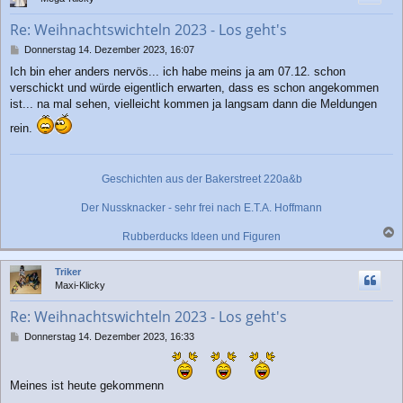
o
b
Re: Weihnachtswichteln 2023 - Los geht's
e
n
B
Donnerstag 14. Dezember 2023, 16:07
e
Ich bin eher anders nervös... ich habe meins ja am 07.12. schon
i
verschickt und würde eigentlich erwarten, dass es schon angekommen
t
r
ist... na mal sehen, vielleicht kommen ja langsam dann die Meldungen
a
rein.
g
Geschichten aus der Bakerstreet 220a&b
Der Nussknacker - sehr frei nach E.T.A. Hoffmann
Rubberducks Ideen und Figuren
a
c
Triker
h
Maxi-Klicky
o
b
Re: Weihnachtswichteln 2023 - Los geht's
e
n
B
Donnerstag 14. Dezember 2023, 16:33
e
i
t
Meines ist heute gekommenn
r
a