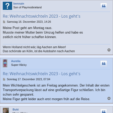
c
bennain
h
Son of Playmodixieland
o
b
Re: Weihnachtswichteln 2023 - Los geht's
e
n
B
Samstag 16. Dezember 2023, 14:26
e
Meine Post geht am Montag raus.
i
Musste meiner Mutter beim Umzug helfen und habe es
t
r
zeitlich nicht früher schaffen können.
a
g
Wenn Holland nicht wär, läg Aachen am Meer!
Das schönste an Köln, ist die Autobahn nach Aachen
a
c
Aurelia
h
Super-Klicky
o
b
Re: Weihnachtswichteln 2023 - Los geht's
e
n
B
Sonntag 17. Dezember 2023, 07:04
e
Mein Wichtelgeschenk ist am Freitag angekommen. Der Inhalt der ersten
i
Transportverpackung lässt auf eine großartige Figur schließen. Ich bin
t
r
schon sehr gespannt.
a
Meine Figur geht leider auch erst morgen früh auf die Reise.
g
a
c
Buki
h