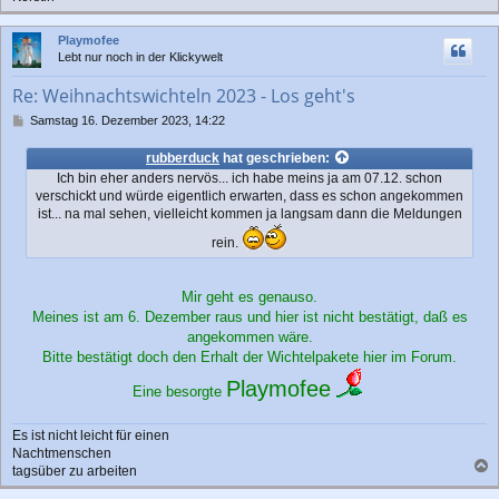
a
c
Playmofee
h
Lebt nur noch in der Klickywelt
o
b
Re: Weihnachtswichteln 2023 - Los geht's
e
n
B
Samstag 16. Dezember 2023, 14:22
e
i
rubberduck
hat geschrieben:
t
Ich bin eher anders nervös... ich habe meins ja am 07.12. schon
r
verschickt und würde eigentlich erwarten, dass es schon angekommen
a
ist... na mal sehen, vielleicht kommen ja langsam dann die Meldungen
g
rein.
Mir geht es genauso.
Meines ist am 6. Dezember raus und hier ist nicht bestätigt, daß es
angekommen wäre.
Bitte bestätigt doch den Erhalt der Wichtelpakete hier im Forum.
Playmofee
Eine besorgte
Es ist nicht leicht für einen
Nachtmenschen
tagsüber zu arbeiten
a