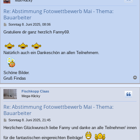
Maxi-Klicky
o
b
Re: Abstimmung Fotowettbewerb Mai - Thema:
e
Bauarbeiter
n
B
Sonntag 8. Juni 2025, 08:06
e
Gratuliere dir ganz herzlich Fanny69.
i
t
r
a
g
Natürlich auch ein Dankeschön an allen Teilnehmern.
Schöne Bilder.
Gruß Findas
a
c
Fischkopp Claas
h
Mega-Klicky
o
b
Re: Abstimmung Fotowettbewerb Mai - Thema:
e
Bauarbeiter
n
B
Sonntag 8. Juni 2025, 21:45
e
Herzlichen Glückwunsch liebe Fanny und danke an alle Teilnehmer/ innen
i
t
für die fantastischen eingereichten Beiträge!
r