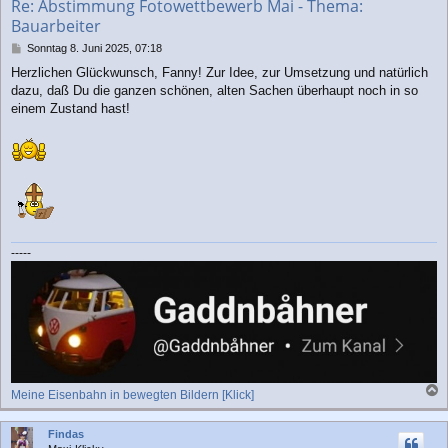
Re: Abstimmung Fotowettbewerb Mai - Thema:
e
Bauarbeiter
n
B
Sonntag 8. Juni 2025, 07:18
e
Herzlichen Glückwunsch, Fanny! Zur Idee, zur Umsetzung und natürlich
i
dazu, daß Du die ganzen schönen, alten Sachen überhaupt noch in so
t
r
einem Zustand hast!
a
g
-----
Meine Eisenbahn in bewegten Bildern [Klick]
a
c
Findas
h