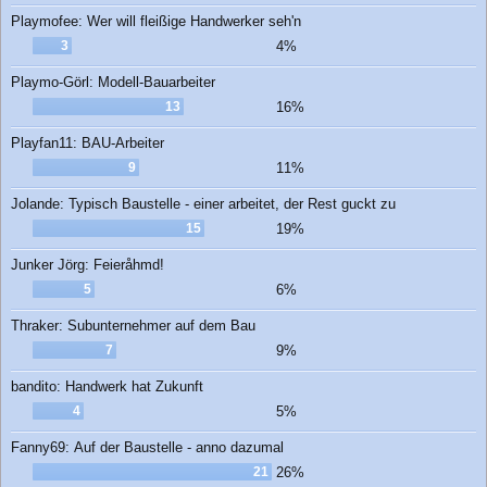
Playmofee: Wer will fleißige Handwerker seh'n
3
4%
Playmo-Görl: Modell-Bauarbeiter
13
16%
Playfan11: BAU-Arbeiter
9
11%
Jolande: Typisch Baustelle - einer arbeitet, der Rest guckt zu
15
19%
Junker Jörg: Feieråhmd!
5
6%
Thraker: Subunternehmer auf dem Bau
7
9%
bandito: Handwerk hat Zukunft
4
5%
Fanny69: Auf der Baustelle - anno dazumal
21
26%