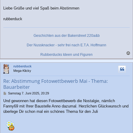
Liebe Grüße und viel Spaß beim Abstimmen
rubberduck
Geschichten aus der Bakerstreet 220a&b
Der Nussknacker - sehr frei nach E.T.A. Hoffmann
Rubberducks Ideen und Figuren
a
c
rubberduck
h
Mega-Klicky
o
b
Re: Abstimmung Fotowettbewerb Mai - Thema:
e
Bauarbeiter
n
B
Samstag 7. Juni 2025, 20:29
e
Und gewonnen hat diesen Fotowettbewerb die Nostalgie, nämlich
i
Fanny69 mit Ihrer Baustelle Anno dazumal. Herzlichen Glückwunsch und
t
r
überlege Dir schon mal ein schönes Thema für den Juli
a
g