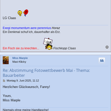
a
g
LG Claas
Exegi monumentum aere perennius
Horaz
Ein Denkmal schuf ich, dauerhafter als Erz.
Ein Fisch sie zu knechten...
Fischkopp Claas
a
c
Miss Marple
h
Maxi-Klicky
o
b
Re: Abstimmung Fotowettbewerb Mai - Thema:
e
Bauarbeiter
n
B
Montag 9. Juni 2025, 11:12
e
Herzlichen Glückwunsch, Fanny!
i
t
r
Yours,
a
Miss Marple
g
Niemals ohne meine Handtasche!