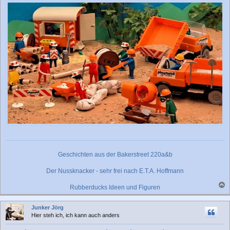
Geschichten aus der Bakerstreet 220a&b
Der Nussknacker - sehr frei nach E.T.A. Hoffmann
Rubberducks Ideen und Figuren
a
c
Junker Jörg
h
Hier steh ich, ich kann auch anders
o
b