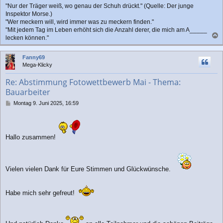
"Nur der Träger weiß, wo genau der Schuh drückt." (Quelle: Der junge
Inspektor Morse.)
"Wer meckern will, wird immer was zu meckern finden."
"Mit jedem Tag im Leben erhöht sich die Anzahl derer, die mich am A_____
lecken können."
a
c
Fanny69
h
Mega-Klicky
o
b
Re: Abstimmung Fotowettbewerb Mai - Thema:
e
Bauarbeiter
n
B
Montag 9. Juni 2025, 16:59
e
i
t
r
Hallo zusammen!
a
g
Vielen vielen Dank für Eure Stimmen und Glückwünsche.
Habe mich sehr gefreut!