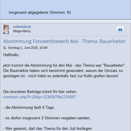
Insgesamt abgegebene Stimmen:
81
rubberduck
Mega-Klicky
Abstimmung Fotowettbewerb Mai - Thema: Bauarbeiter
B
Sonntag 1. Juni 2025, 10:08
e
Hallihallo,
i
t
r
jetzt kommt die Abstimmung für den Mai - das Thema war "Bauarbeiter".
a
Die Baumärkte haben sich bestimmt gewundert, warum der Umsatz so
g
gestiegen ist - mich hätte es jedenfalls fast zur Kelle greifen lassen!
Die einzelnen Beiträge könnt Ihr hier sehen:
viewtopic.php?f=10&p=1234587#p1234587
- die Abstimmung läuft 6 Tage,
- es dürfen insgesamt 3 Stimmen vergeben werden,
- Wer gewinnt, darf das Thema für den Juli festlegen.