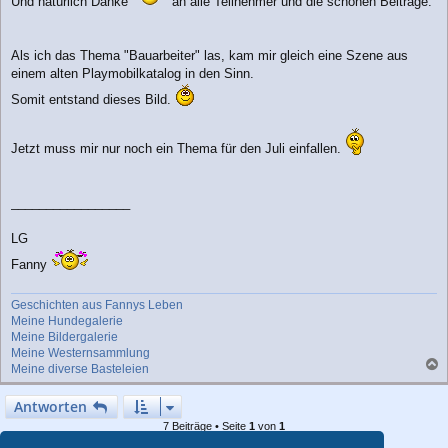
Und natürlich Danke
an alle Teilnehmer und die schönen Beiträge.
Als ich das Thema "Bauarbeiter" las, kam mir gleich eine Szene aus
einem alten Playmobilkatalog in den Sinn.
Somit entstand dieses Bild.
Jetzt muss mir nur noch ein Thema für den Juli einfallen.
_________________
LG
Fanny
Geschichten aus Fannys Leben
Meine Hundegalerie
Meine Bildergalerie
Meine Westernsammlung
Meine diverse Basteleien
a
c
Antworten
h
7 Beiträge • Seite
1
von
1
o
b