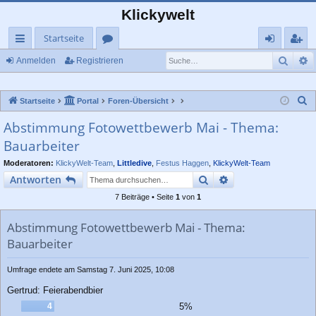
Klickywelt
Startseite
Such
E
ch
or
n
eg
Anmelden
Registrieren
ne
en
m
ist
S
Startseite
Portal
Foren-Übersicht
llz
el
rie
u
Abstimmung Fotowettbewerb Mai - Thema:
ug
de
re
c
Bauarbeiter
rif
n
n
h
e
Moderatoren:
KlickyWelt-Team
,
Littledive
,
Festus Haggen
,
KlickyWelt-Team
f
Suche
Erweiterte Suche
Antworten
7 Beiträge • Seite
1
von
1
Abstimmung Fotowettbewerb Mai - Thema:
Bauarbeiter
Umfrage endete am Samstag 7. Juni 2025, 10:08
Gertrud: Feierabendbier
4
5%