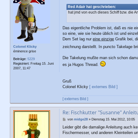
t
Red Adair hat geschrieben:
r
hat jmd von euch dieses Schiff bzw. die A
a
g
Das eigentliche Problem ist, daß es nie ei
so eine, wie sie heute üblich ist und einze
Dem Set lag nur
eine einzi
g
e
Grafik bei, d
zeichnung darstellt. In puncto Takelage br
Colonel Klicky
éminence grise
Die Takelung mußte man sich schon damal
Beiträge:
5229
Registriert:
Freitag 15. Juni
es ja Hugos Thread.
2007, 11:47
Gruß
Colonel Klicky
[ externes Bild ]
[ externes Bild ]
Re: Fischkutter "Susanne" Anleit
B
von
midge28
»
Dienstag 15. Mai 2012, 10:05
e
Leider gibt die damalige Anleitung auch k
i
Fischermesser, und anderen Kleinteilen un
t
r