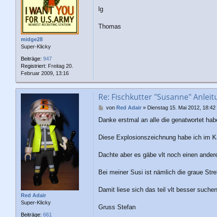
a
lg
g
Thomas
midge28
Super-Klicky
Beiträge:
947
Registriert:
Freitag 20.
Februar 2009, 13:16
Re: Fischkutter "Susanne" Anleit
B
von
Red Adair
»
Dienstag 15. Mai 2012, 18:42
e
Danke erstmal an alle die genatwortet hab
i
t
r
Diese Explosionszeichnung habe ich im Ka
a
g
Dachte aber es gäbe vlt noch einen andere
Bei meiner Susi ist nämlich die graue Str
Damit liese sich das teil vlt besser suchen
Red Adair
Super-Klicky
Gruss Stefan
Beiträge:
661