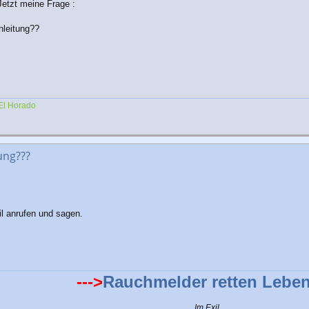
 Jetzt meine Frage :
nleitung??
El Horado
ung???
il anrufen und sagen.
--->
Rauchmelder retten Leben
Im Exil...