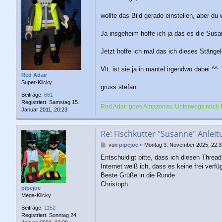
t
r
wollte das Bild gerade einstellen, aber du 
a
g
Ja insgeheim hoffe ich ja das es die Susa
Jetzt hoffe ich mal das ich dieses Stängel
Vlt. ist sie ja in mantel irgendwo dabei ^^.
Red Adair
Super-Klicky
gruss stefan
Beiträge:
661
Registriert:
Samstag 15.
Red Adair goes Amazonas: Unterwegs nach 
Januar 2011, 20:23
Re: Fischkutter "Susanne" Anleit
B
von
pipejoe
»
Montag 3. November 2025, 22:3
e
Entschuldigt bitte, dass ich diesen Thre
i
Internet weiß ich, dass es keine frei verf
t
r
Beste Grüße in die Runde
a
Christoph
pipejoe
g
Mega-Klicky
Beiträge:
1152
Registriert:
Sonntag 24.