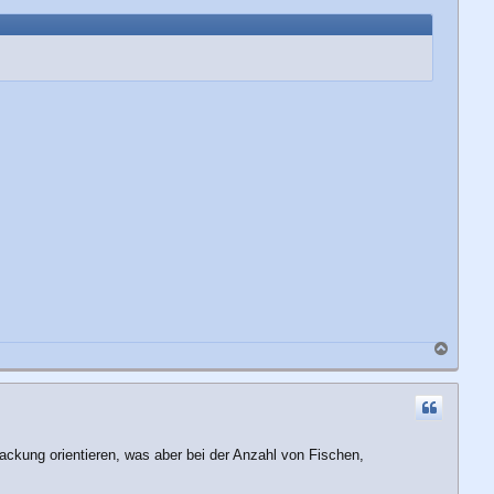
n
N
a
c
h
o
b
ackung orientieren, was aber bei der Anzahl von Fischen,
e
n