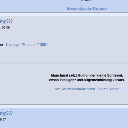
BjoernsKlickys bei Facebook
ung???
, 06:09
ter:
Takelage "Susanne" 3551
.
Manchmal setzt Humor, der kleine Schlingel,
etwas Intelligenz und Allgemeinbildung voraus.
http://www.facebook.com/HugoVonBieber
ung???
09:57