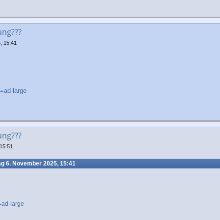
ung???
, 15:41
e=ad-large
ung???
15:51
g 6. November 2025, 15:41
e=ad-large