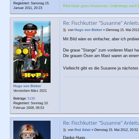
Registriert:
Samstag 15.
Red Adair goes Amazonas: Unterwegs nach 
Januar 2011, 20:23
Re: Fischkutter "Susanne" Anleit
B
von
Hugo von Bieber
»
Dienstag 15. Mai 2012
e
Mit Bild wäre es einfacher, aber ich probie
i
t
r
Die graue "Stange" zum vorderen Mast ha
a
Die grauen Ösen am Mast waren an einem k
g
Vielleicht gibt es die Susanne ja nächst
Hugo von Bieber
Verstorben März 2021
Beiträge:
5190
Registriert:
Sonntag 10.
Februar 2008, 08:53
Re: Fischkutter "Susanne" Anleit
B
von
Red Adair
»
Dienstag 15. Mai 2012, 20:52
e
Danke Hugo,
i