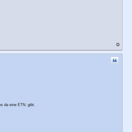
N
a
c
h
o
b
e
n
es da eine ETN. gibt.