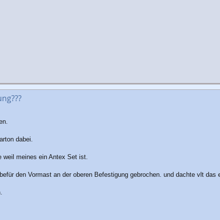
ung???
en.
rton dabei.
 weil meines ein Antex Set ist.
ebefür den Vormast an der oberen Befestigung gebrochen. und dachte vlt das 
.