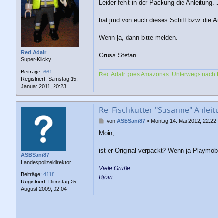
a
Leider fehlt in der Packung die Anleitung.
g
hat jmd von euch dieses Schiff bzw. die A
Wenn ja, dann bitte melden.
Red Adair
Gruss Stefan
Super-Klicky
Beiträge:
661
Red Adair goes Amazonas: Unterwegs nach 
Registriert:
Samstag 15.
Januar 2011, 20:23
Re: Fischkutter "Susanne" Anleit
B
von
ASBSani87
»
Montag 14. Mai 2012, 22:22
e
Moin,
i
t
r
ist er Original verpackt? Wenn ja Playmob
ASBSani87
a
Landespolizeidirektor
g
Viele Grüße
Beiträge:
4118
Björn
Registriert:
Dienstag 25.
August 2009, 02:04