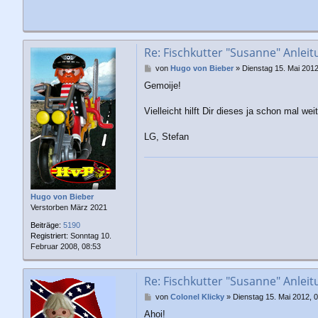
Re: Fischkutter "Susanne" Anleit
B
von
Hugo von Bieber
»
Dienstag 15. Mai 2012
e
Gemoije!
i
t
r
Vielleicht hilft Dir dieses ja schon mal wei
a
g
LG, Stefan
Hugo von Bieber
Verstorben März 2021
Beiträge:
5190
Registriert:
Sonntag 10.
Februar 2008, 08:53
Re: Fischkutter "Susanne" Anleit
B
von
Colonel Klicky
»
Dienstag 15. Mai 2012, 
e
Ahoi!
i