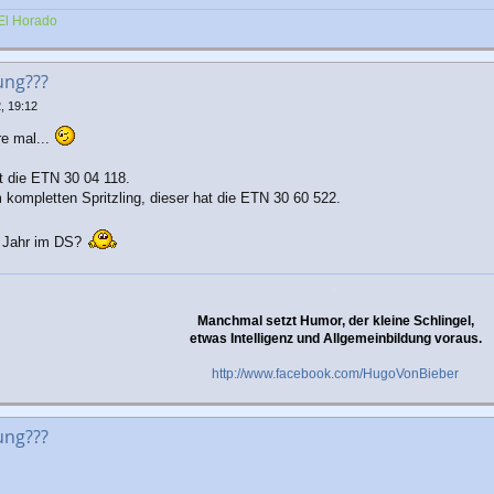
El Horado
ung???
, 19:12
re mal...
t die ETN 30 04 118.
ompletten Spritzling, dieser hat die ETN 30 60 522.
es Jahr im DS?
.
Manchmal setzt Humor, der kleine Schlingel,
etwas Intelligenz und Allgemeinbildung voraus.
http://www.facebook.com/HugoVonBieber
ung???