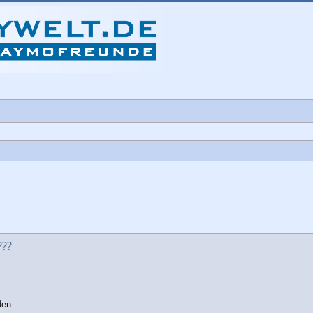
che
???
den.