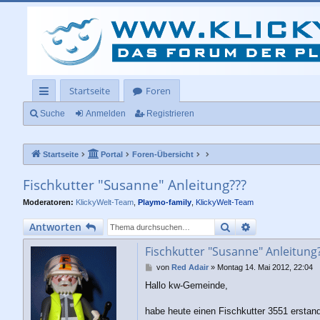
Startseite
Foren
ch
Suche
Anmelden
Registrieren
ne
Startseite
Portal
Foren-Übersicht
llz
ug
Fischkutter "Susanne" Anleitung???
rif
Moderatoren:
KlickyWelt-Team
,
Playmo-family
,
KlickyWelt-Team
f
Suche
Erweiterte Su
Antworten
Fischkutter "Susanne" Anleitung
B
von
Red Adair
»
Montag 14. Mai 2012, 22:04
e
Hallo kw-Gemeinde,
i
t
r
habe heute einen Fischkutter 3551 erstan