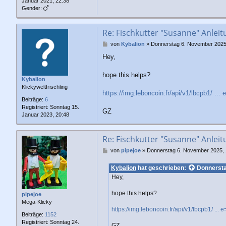
Januar 2021, 22:38
Gender:
Re: Fischkutter "Susanne" Anleit
B
von
Kybalion
»
Donnerstag 6. November 2025
e
Hey,
i
t
r
hope this helps?
Kybalion
a
Klickyweltfrischling
g
https://img.leboncoin.fr/api/v1/lbcpb1/ ... 
Beiträge:
6
Registriert:
Sonntag 15.
GZ
Januar 2023, 20:48
Re: Fischkutter "Susanne" Anleit
B
von
pipejoe
»
Donnerstag 6. November 2025, 
e
i
Kybalion
hat geschrieben:
Donnersta
t
Hey,
r
a
hope this helps?
pipejoe
g
Mega-Klicky
https://img.leboncoin.fr/api/v1/lbcpb1/ ... 
Beiträge:
1152
Registriert:
Sonntag 24.
GZ