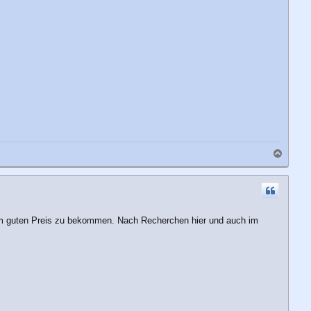
n
N
a
c
h
o
b
inem guten Preis zu bekommen. Nach Recherchen hier und auch im
e
n