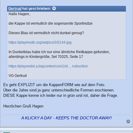
e
i
Gertrud
hat geschrieben:
t
Hallo Hagen,
r
a
die Kappe ist vermutlich die sogenannte Sportmütze
g
Dieses Blau ist vermutlich nicht dunkel genug?
https://playmodb.org/setpics/3/3144.jpg
In Dunkelblau habe ich nur eine ähnliche Reitkappe gefunden,
allerdings in Kindergröße, Set 70325, Seite 17
https://playmobil.a.bigcontent.io/v1/st ... nstruction
VG Gertrud
Es geht EXPLIZIT um die KappenFORM wie auf dem Foto.
Über die Jahre sind ja ganz unterschiedliche Formen erschienen.
DIESE Kappe kenne ich leider nur in grün und rot, daher die Frage.
Herzlichen Gruß Hagen
A KLICKY A DAY - KEEPS THE DOCTOR AWAY!
a
c