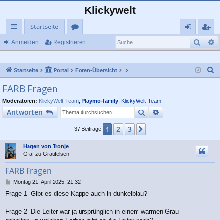
Klickywelt
Startseite
Such
E
ch
or
n
eg
Anmelden
Registrieren
ne
en
m
ist
S
Startseite
Portal
Foren-Übersicht
llz
el
rie
u
FARB Fragen
ug
de
re
c
Moderatoren:
KlickyWelt-Team
,
Playmo-family
,
KlickyWelt-Team
rif
n
n
h
Suche
Erweiterte Suche
Antworten
e
f
2
3
1
Nächste
37 Beiträge
Hagen von Tronje
Graf zu Graufelsen
FARB Fragen
B
Montag 21. April 2025, 21:32
e
Frage 1: Gibt es diese Kappe auch in dunkelblau?
i
t
r
Frage 2: Die Leiter war ja ursprünglich in einem warmen Grau
a