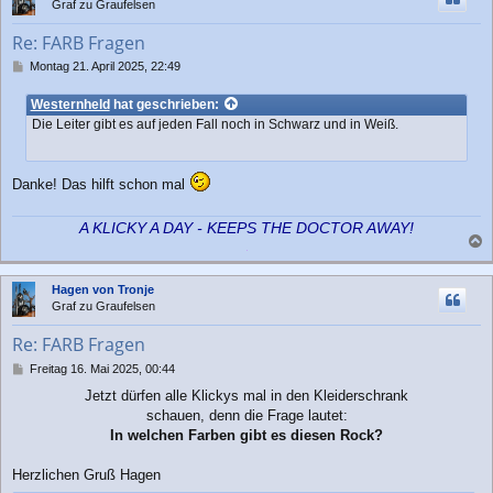
Graf zu Graufelsen
o
b
Re: FARB Fragen
e
n
B
Montag 21. April 2025, 22:49
e
i
Westernheld
hat geschrieben:
t
Die Leiter gibt es auf jeden Fall noch in Schwarz und in Weiß.
r
a
g
Danke! Das hilft schon mal
A KLICKY A DAY - KEEPS THE DOCTOR AWAY!
a
c
Hagen von Tronje
h
Graf zu Graufelsen
o
b
Re: FARB Fragen
e
n
B
Freitag 16. Mai 2025, 00:44
e
Jetzt dürfen alle Klickys mal in den Kleiderschrank
i
schauen, denn die Frage lautet:
t
r
In welchen Farben gibt es diesen Rock?
a
g
Herzlichen Gruß Hagen