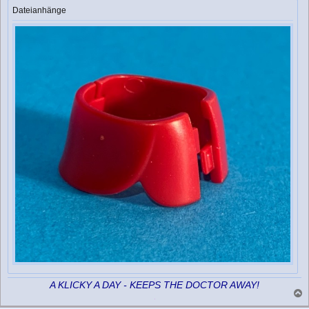
Dateianhänge
A KLICKY A DAY - KEEPS THE DOCTOR AWAY!
a