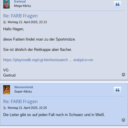
Gertrud
h
Mega-Klicky
o
b
Re: FARB Fragen
e
n
B
Montag 21. April 2025, 22:13
e
Hallo Hagen,
i
t
r
diese Farben findet man zu der Sportmütze.
a
g
Sie ist ähnlich der Reitkappe aber flacher.
https://playmodb.org/cgi-bin/textsearch ... en&pics=on
VG
Gertrud
a
c
Westernheld
h
Super-Klicky
o
b
Re: FARB Fragen
e
n
B
Montag 21. April 2025, 22:25
e
Die Leiter gibt es auf jeden Fall noch in Schwarz und in Weiß.
i
t
a
r