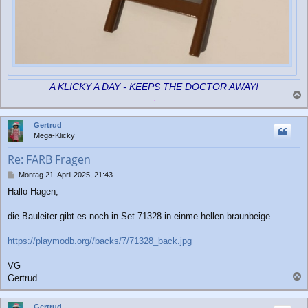
A KLICKY A DAY - KEEPS THE DOCTOR AWAY!
a
c
Gertrud
h
Mega-Klicky
o
b
Re: FARB Fragen
e
n
B
Montag 21. April 2025, 21:43
e
Hallo Hagen,
i
t
r
die Bauleiter gibt es noch in Set 71328 in einme hellen braunbeige
a
g
https://playmodb.org//backs/7/71328_back.jpg
VG
Gertrud
a
c
Gertrud