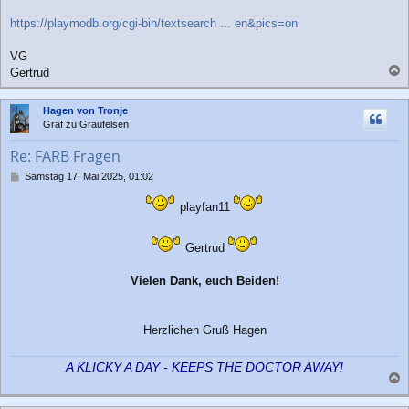
a
g
https://playmodb.org/cgi-bin/textsearch ... en&pics=on
VG
Gertrud
a
c
Hagen von Tronje
h
Graf zu Graufelsen
o
b
Re: FARB Fragen
e
n
B
Samstag 17. Mai 2025, 01:02
e
i
playfan11
t
r
a
Gertrud
g
Vielen Dank, euch Beiden!
Herzlichen Gruß Hagen
A KLICKY A DAY - KEEPS THE DOCTOR AWAY!
a
c