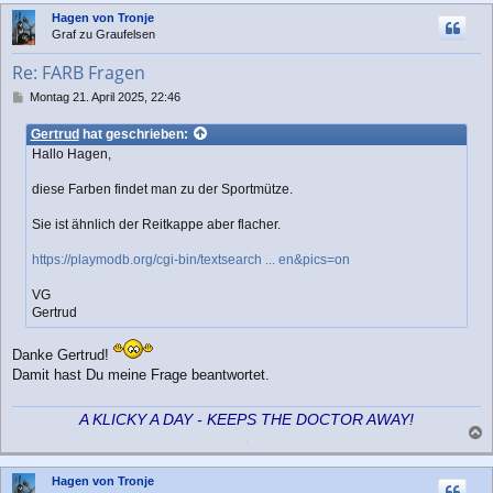
a
c
Hagen von Tronje
g
h
Graf zu Graufelsen
o
b
Re: FARB Fragen
e
n
B
Montag 21. April 2025, 22:46
e
i
Gertrud
hat geschrieben:
t
Hallo Hagen,
r
a
diese Farben findet man zu der Sportmütze.
g
Sie ist ähnlich der Reitkappe aber flacher.
https://playmodb.org/cgi-bin/textsearch ... en&pics=on
VG
Gertrud
Danke Gertrud!
Damit hast Du meine Frage beantwortet.
A KLICKY A DAY - KEEPS THE DOCTOR AWAY!
a
c
Hagen von Tronje
h