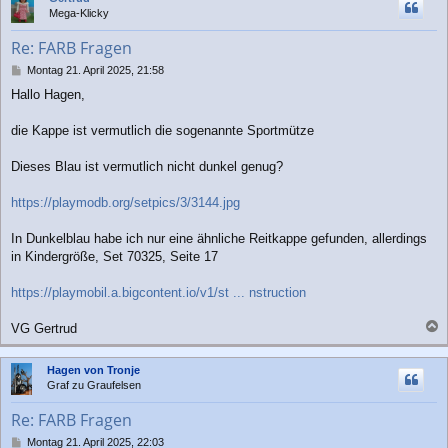
h
Mega-Klicky
o
b
Re: FARB Fragen
e
n
B
Montag 21. April 2025, 21:58
e
Hallo Hagen,
i
t
r
die Kappe ist vermutlich die sogenannte Sportmütze
a
g
Dieses Blau ist vermutlich nicht dunkel genug?
https://playmodb.org/setpics/3/3144.jpg
In Dunkelblau habe ich nur eine ähnliche Reitkappe gefunden, allerdings
in Kindergröße, Set 70325, Seite 17
https://playmobil.a.bigcontent.io/v1/st ... nstruction
VG Gertrud
a
c
Hagen von Tronje
h
Graf zu Graufelsen
o
b
Re: FARB Fragen
e
n
B
Montag 21. April 2025, 22:03