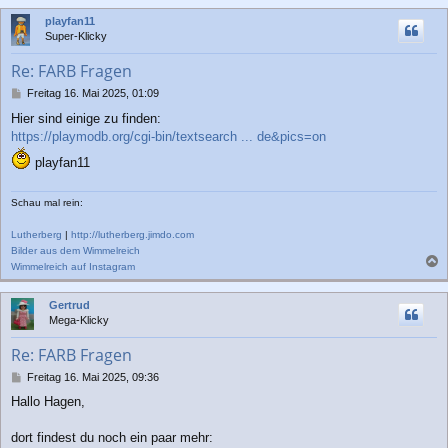
c
playfan11
h
Super-Klicky
o
b
Re: FARB Fragen
e
n
B
Freitag 16. Mai 2025, 01:09
e
Hier sind einige zu finden:
i
https://playmodb.org/cgi-bin/textsearch ... de&pics=on
t
r
playfan11
a
g
Schau mal rein:
Lutherberg
|
http://lutherberg.jimdo.com
Bilder aus dem Wimmelreich
Wimmelreich auf Instagram
a
c
Gertrud
h
Mega-Klicky
o
b
Re: FARB Fragen
e
n
B
Freitag 16. Mai 2025, 09:36
e
Hallo Hagen,
i
t
r
dort findest du noch ein paar mehr: