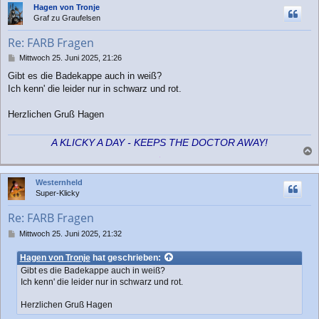
Hagen von Tronje
h
Graf zu Graufelsen
o
b
Re: FARB Fragen
e
n
B
Mittwoch 25. Juni 2025, 21:26
e
Gibt es die Badekappe auch in weiß?
i
Ich kenn' die leider nur in schwarz und rot.
t
r
a
Herzlichen Gruß Hagen
g
A KLICKY A DAY - KEEPS THE DOCTOR AWAY!
a
c
Westernheld
h
Super-Klicky
o
b
Re: FARB Fragen
e
n
B
Mittwoch 25. Juni 2025, 21:32
e
i
Hagen von Tronje
hat geschrieben:
t
Gibt es die Badekappe auch in weiß?
r
Ich kenn' die leider nur in schwarz und rot.
a
g
Herzlichen Gruß Hagen