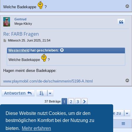
Welche Badekappe
?
a
c
Gertrud
h
Mega-Klicky
o
b
Re: FARB Fragen
e
n
B
Mittwoch 25. Juni 2025, 21:54
e
i
Westernheld
hat geschrieben:
t
r
Welche Badekappe
?
a
g
Hagen meint diese Badekappe:
www.playmobil.com/de-de/schwimmerin/5198-A.html
a
c
Antworten
h
o
2
3
1
Nächste
37 Beiträge
b
e
Gehe zu
Diese Website nutzt Cookies, um dir den
n
bestmöglichen Komfort bei der Nutzung zu
Startseite
Portal
Foren-Übersicht
bieten.
Mehr erfahren