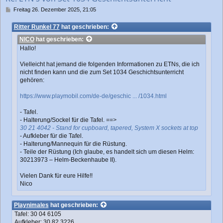
n
B
Freitag 26. Dezember 2025, 21:05
e
i
Ritter Runkel 77
hat geschrieben:
t
NICO
hat geschrieben:
r
a
Hallo!
g
Vielleicht hat jemand die folgenden Informationen zu ETNs, die ich
nicht finden kann und die zum Set 1034 Geschichtsunterricht
gehören:
https://www.playmobil.com/de-de/geschic ... /1034.html
- Tafel.
- Halterung/Sockel für die Tafel.
==>
30 21 4042 - Stand for cupboard, tapered, System X sockets at top
- Aufkleber für die Tafel.
- Halterung/Mannequin für die Rüstung.
- Teile der Rüstung (Ich glaube, es handelt sich um diesen Helm:
30213973 – Helm-Beckenhaube II).
Vielen Dank für eure Hilfe!!
Nico
Playnimales
hat geschrieben:
Tafel: 30 04 6105
Aufkleber: 30 82 3226