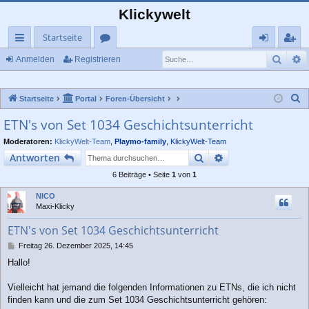
Klickywelt
Startseite
Such
E
ch
or
n
eg
Anmelden
Registrieren
ne
en
m
ist
S
Startseite
Portal
Foren-Übersicht
llz
el
rie
u
ETN's von Set 1034 Geschichtsunterricht
ug
de
re
c
Moderatoren:
KlickyWelt-Team
,
Playmo-family
,
KlickyWelt-Team
rif
n
n
h
Suche
Erweiterte Suche
Antworten
e
f
6 Beiträge • Seite
1
von
1
NICO
Maxi-Klicky
ETN's von Set 1034 Geschichtsunterricht
B
Freitag 26. Dezember 2025, 14:45
e
Hallo!
i
t
r
Vielleicht hat jemand die folgenden Informationen zu ETNs, die ich nicht
a
finden kann und die zum Set 1034 Geschichtsunterricht gehören:
g