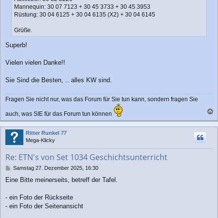
Mannequin: 30 07 7123 + 30 45 3733 + 30 45 3953
Rüstung: 30 04 6125 + 30 04 6135 (X2) + 30 04 6145
Grüße.
Superb!
Vielen vielen Danke!!
Sie Sind die Besten, .. alles KW sind.
Fragen Sie nicht nur, was das Forum für Sie tun kann, sondern fragen Sie
auch, was SIE für das Forum tun können
a
c
Ritter Runkel 77
h
Mega-Klicky
o
b
Re: ETN's von Set 1034 Geschichtsunterricht
e
n
B
Samstag 27. Dezember 2025, 16:30
e
Eine Bitte meinerseits, betreff der Tafel.
i
t
r
- ein Foto der Rückseite
a
- ein Foto der Seitenansicht
g