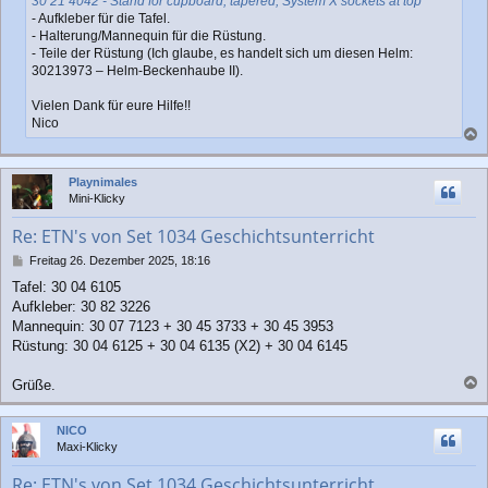
30 21 4042 - Stand for cupboard, tapered, System X sockets at top
- Aufkleber für die Tafel.
- Halterung/Mannequin für die Rüstung.
- Teile der Rüstung (Ich glaube, es handelt sich um diesen Helm:
30213973 – Helm-Beckenhaube II).
Vielen Dank für eure Hilfe!!
Nico
a
c
Playnimales
h
Mini-Klicky
o
b
Re: ETN's von Set 1034 Geschichtsunterricht
e
n
B
Freitag 26. Dezember 2025, 18:16
e
Tafel: 30 04 6105
i
Aufkleber: 30 82 3226
t
r
Mannequin: 30 07 7123 + 30 45 3733 + 30 45 3953
a
Rüstung: 30 04 6125 + 30 04 6135 (X2) + 30 04 6145
g
Grüße.
a
c
NICO
h
Maxi-Klicky
o
b
Re: ETN's von Set 1034 Geschichtsunterricht
e