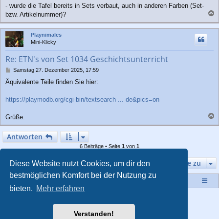
- wurde die Tafel bereits in Sets verbaut, auch in anderen Farben (Set-
bzw. Artikelnummer)?
a
c
Playnimales
h
Mini-Klicky
o
b
Re: ETN's von Set 1034 Geschichtsunterricht
e
n
B
Samstag 27. Dezember 2025, 17:59
e
Äquivalente Teile finden Sie hier:
i
t
r
https://playmodb.org/cgi-bin/textsearch ... de&pics=on
a
g
Grüße.
a
c
Antworten
h
6 Beiträge • Seite
1
von
1
o
b
Gehe zu
Diese Website nutzt Cookies, um dir den
e
n
bestmöglichen Komfort bei der Nutzung zu
Startseite
Portal
Foren-Übersicht
bieten.
Mehr erfahren
Powered by
phpBB
® Forum Software © phpBB Limited
Style von
Arty
- Aktualisieren phpBB 3.2 von MrGaby
Verstanden!
Deutsche Übersetzung durch
phpBB.de