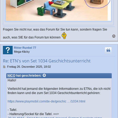
Fragen Sie nicht nur, was das Forum für Sie tun kann, sondern fragen Sie
auch, was SIE für das Forum tun können
a
c
Ritter Runkel 77
h
Mega-Klicky
o
b
Re: ETN's von Set 1034 Geschichtsunterricht
e
n
B
Freitag 26. Dezember 2025, 18:02
e
i
NICO
hat geschrieben:
t
Hallo!
r
a
Vielleicht hat jemand die folgenden Informationen zu ETNs, die ich nicht
g
finden kann und die zum Set 1034 Geschichtsunterricht gehören:
https://www.playmobil.com/de-de/geschic ... /1034.html
- Tafel.
- Halterung/Sockel für die Tafel.
==>