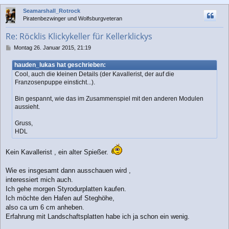
c
Seamarshall_Rotrock
h
Piratenbezwinger und Wolfsburgveteran
o
b
Re: Röcklis Klickykeller für Kellerklickys
e
n
B
Montag 26. Januar 2015, 21:19
e
i
hauden_lukas hat geschrieben:
t
Cool, auch die kleinen Details (der Kavallerist, der auf die
r
Franzosenpuppe einsticht...).
a
g
Bin gespannt, wie das im Zusammenspiel mit den anderen Modulen
aussieht.
Gruss,
HDL
Kein Kavallerist , ein alter Spießer.
Wie es insgesamt dann ausschauen wird ,
interessiert mich auch.
Ich gehe morgen Styrodurplatten kaufen.
Ich möchte den Hafen auf Steghöhe,
also ca um 6 cm anheben.
Erfahrung mit Landschaftsplatten habe ich ja schon ein wenig.