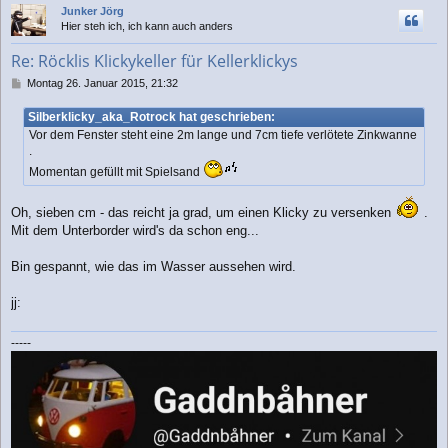
Junker Jörg
h
Hier steh ich, ich kann auch anders
o
b
Re: Röcklis Klickykeller für Kellerklickys
e
n
B
Montag 26. Januar 2015, 21:32
e
i
Silberklicky_aka_Rotrock hat geschrieben:
t
Vor dem Fenster steht eine 2m lange und 7cm tiefe verlötete Zinkwanne
r
.
a
Momentan gefüllt mit Spielsand
g
Oh, sieben cm - das reicht ja grad, um einen Klicky zu versenken
.
Mit dem Unterborder wird's da schon eng...
Bin gespannt, wie das im Wasser aussehen wird.
jj:
-----