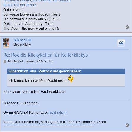
Schwarze Löwen, die Festung auf Nassau
Erster Teil der Reihe
Gefolgt von :
Schwarze Löwen am Hudson, Teil 2
Die schwarze Sphinx am Nil , Teil 3
Das Lied von Aaaalbany , Teil 4
The Moon , the new Frontier , Teil 5
a
c
Terence Hill
h
Mega-Klicky
o
b
Re: Röcklis Klickykeller für Kellerklickys
e
n
B
Montag 26. Januar 2015, 21:16
e
i
Silberklicky_aka_Rotrock hat geschrieben:
t
r
Ich kenne keine weißen Dachfenster
a
g
Ich schon, vom roten Fachwerkhaus
Terence Hill (Thomas)
GREENWATER Komentare:
hier!
(klick)
Keine Dummheiten du, sonst gehts voll über die Kimme ins Korn
----------------------------------------------------------------------------
a