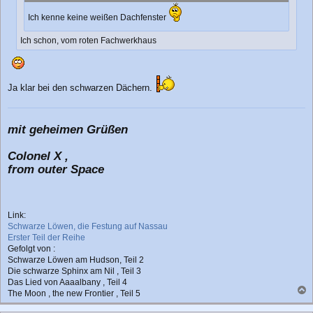
a
g
Ich kenne keine weißen Dachfenster
Ich schon, vom roten Fachwerkhaus
Ja klar bei den schwarzen Dächern.
mit geheimen Grüßen
Colonel X ,
from outer Space
Link:
Schwarze Löwen, die Festung auf Nassau
Erster Teil der Reihe
Gefolgt von :
Schwarze Löwen am Hudson, Teil 2
Die schwarze Sphinx am Nil , Teil 3
Das Lied von Aaaalbany , Teil 4
The Moon , the new Frontier , Teil 5
a
c