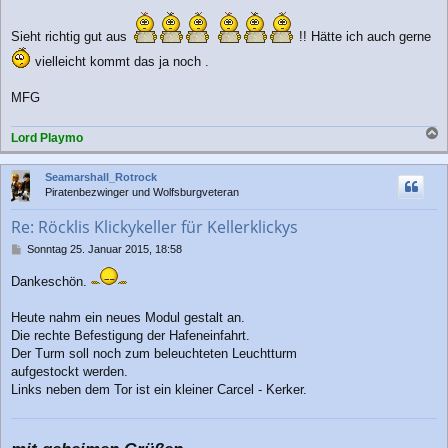
a
g
Sieht richtig gut aus
!! Hätte ich auch gerne
vielleicht kommt das ja noch .
MFG
Lord Playmo
a
c
Seamarshall_Rotrock
h
Piratenbezwinger und Wolfsburgveteran
o
b
Re: Röcklis Klickykeller für Kellerklickys
e
n
B
Sonntag 25. Januar 2015, 18:58
e
i
Dankeschön.
t
r
Heute nahm ein neues Modul gestalt an.
a
Die rechte Befestigung der Hafeneinfahrt.
g
Der Turm soll noch zum beleuchteten Leuchtturm
aufgestockt werden.
Links neben dem Tor ist ein kleiner Carcel - Kerker.