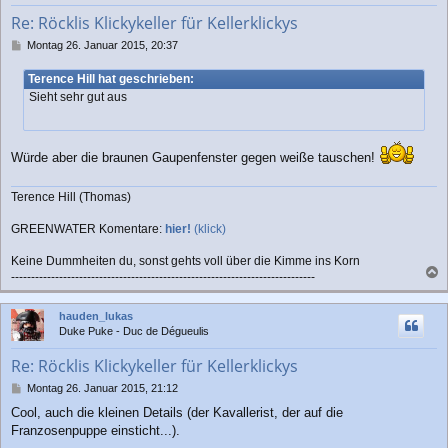
b
Re: Röcklis Klickykeller für Kellerklickys
e
n
B
Montag 26. Januar 2015, 20:37
e
i
Terence Hill hat geschrieben:
t
Sieht sehr gut aus
r
a
g
Würde aber die braunen Gaupenfenster gegen weiße tauschen!
Terence Hill (Thomas)
GREENWATER Komentare:
hier!
(klick)
Keine Dummheiten du, sonst gehts voll über die Kimme ins Korn
----------------------------------------------------------------------------
a
c
hauden_lukas
h
Duke Puke - Duc de Dégueulis
o
b
Re: Röcklis Klickykeller für Kellerklickys
e
n
B
Montag 26. Januar 2015, 21:12
e
Cool, auch die kleinen Details (der Kavallerist, der auf die
i
Franzosenpuppe einsticht...).
t
r