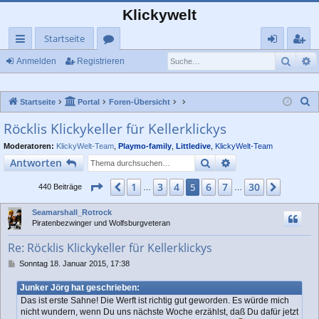
Klickywelt
Startseite
Such
E
ch
or
n
eg
Anmelden
Registrieren
ne
en
m
ist
S
Startseite
Portal
Foren-Übersicht
llz
el
rie
u
Röcklis Klickykeller für Kellerklickys
ug
de
re
c
Moderatoren:
KlickyWelt-Team
,
Playmo-family
,
Littledive
,
KlickyWelt-Team
rif
n
n
h
Suche
Erweiterte Suche
Antworten
e
f
Seite
5
von
30
1
3
4
6
7
30
Vorherige
5
Nächst
440 Beiträge
…
…
Seamarshall_Rotrock
Piratenbezwinger und Wolfsburgveteran
Re: Röcklis Klickykeller für Kellerklickys
B
Sonntag 18. Januar 2015, 17:38
e
i
Junker Jörg hat geschrieben:
t
Das ist erste Sahne! Die Werft ist richtig gut geworden. Es würde mich
r
nicht wundern, wenn Du uns nächste Woche erzählst, daß Du dafür jetzt
a