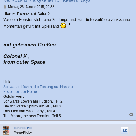
Re: Röcklis Klickykeller für Kellerklickys
e
n
B
Montag 26. Januar 2015, 20:32
e
Hier im Beitrag auf Seite 2.
i
Vor dem Fenster steht eine 2m lange und 7cm tiefe verlötete Zinkwanne .
t
r
Momentan gefüllt mit Spielsand
a
g
mit geheimen Grüßen
Colonel X ,
from outer Space
Link:
Schwarze Löwen, die Festung auf Nassau
Erster Teil der Reihe
Gefolgt von :
Schwarze Löwen am Hudson, Teil 2
Die schwarze Sphinx am Nil , Teil 3
Das Lied von Aaaalbany , Teil 4
The Moon , the new Frontier , Teil 5
a
c
Terence Hill
h
Mega-Klicky
o