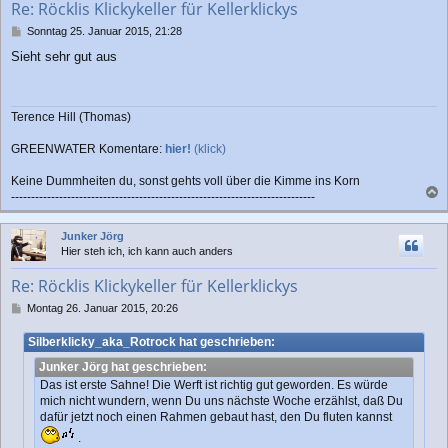
Re: Röcklis Klickykeller für Kellerklickys
e
n
B
Sonntag 25. Januar 2015, 21:28
e
Sieht sehr gut aus
i
t
r
a
Terence Hill (Thomas)
g
GREENWATER Komentare:
hier!
(klick)
Keine Dummheiten du, sonst gehts voll über die Kimme ins Korn
----------------------------------------------------------------------------
a
c
Junker Jörg
h
Hier steh ich, ich kann auch anders
o
b
Re: Röcklis Klickykeller für Kellerklickys
e
n
B
Montag 26. Januar 2015, 20:26
e
i
Silberklicky_aka_Rotrock hat geschrieben:
t
Junker Jörg hat geschrieben:
r
a
Das ist erste Sahne! Die Werft ist richtig gut geworden. Es würde
g
mich nicht wundern, wenn Du uns nächste Woche erzählst, daß Du
dafür jetzt noch einen Rahmen gebaut hast, den Du fluten kannst
.