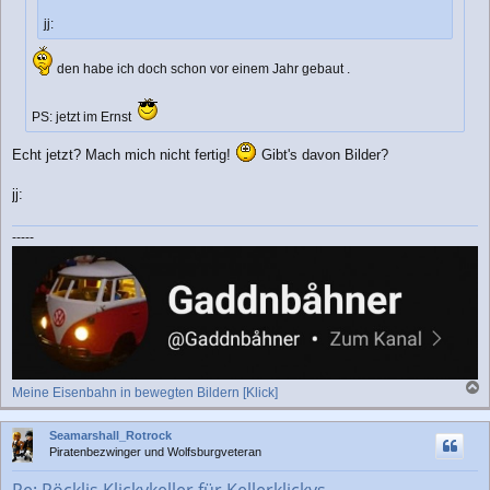
jj:
den habe ich doch schon vor einem Jahr gebaut .
PS: jetzt im Ernst
Echt jetzt? Mach mich nicht fertig!
Gibt's davon Bilder?
jj:
-----
Meine Eisenbahn in bewegten Bildern [Klick]
a
c
Seamarshall_Rotrock
h
Piratenbezwinger und Wolfsburgveteran
o
b