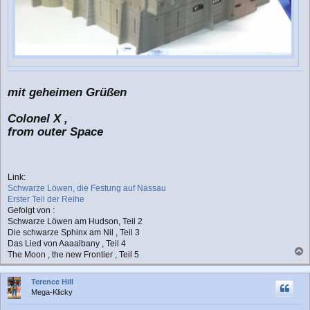
mit geheimen Grüßen
Colonel X ,
from outer Space
Link:
Schwarze Löwen, die Festung auf Nassau
Erster Teil der Reihe
Gefolgt von :
Schwarze Löwen am Hudson, Teil 2
Die schwarze Sphinx am Nil , Teil 3
Das Lied von Aaaalbany , Teil 4
The Moon , the new Frontier , Teil 5
a
c
Terence Hill
h
Mega-Klicky
o
b