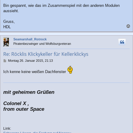
a
Bin gespannt, wie das im Zusammenspiel mit den anderen Modulen
g
aussieht.
Gruss,
HDL
a
c
Seamarshall_Rotrock
h
Piratenbezwinger und Wolfsburgveteran
o
b
Re: Röcklis Klickykeller für Kellerklickys
e
n
B
Montag 26. Januar 2015, 21:13
e
i
Ich kenne keine weißen Dachfenster
t
r
a
g
mit geheimen Grüßen
Colonel X ,
from outer Space
Link: