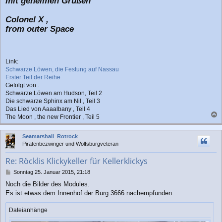
mit geheimen Grüßen
Colonel X ,
from outer Space
Link:
Schwarze Löwen, die Festung auf Nassau
Erster Teil der Reihe
Gefolgt von :
Schwarze Löwen am Hudson, Teil 2
Die schwarze Sphinx am Nil , Teil 3
Das Lied von Aaaalbany , Teil 4
The Moon , the new Frontier , Teil 5
a
c
Seamarshall_Rotrock
h
Piratenbezwinger und Wolfsburgveteran
o
b
Re: Röcklis Klickykeller für Kellerklickys
e
n
B
Sonntag 25. Januar 2015, 21:18
e
Noch die Bilder des Modules.
i
Es ist etwas dem Innenhof der Burg 3666 nachempfunden.
t
r
a
Dateianhänge
g