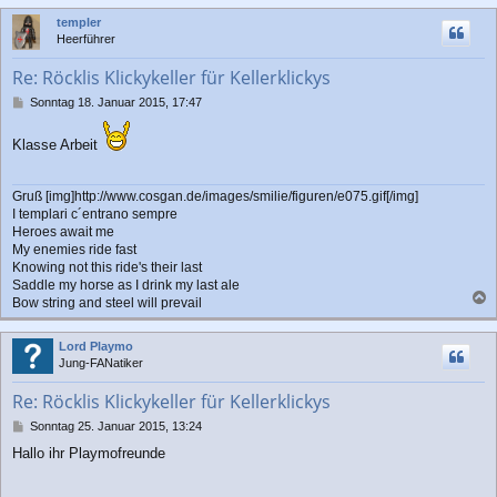
c
templer
h
Heerführer
o
b
Re: Röcklis Klickykeller für Kellerklickys
e
n
B
Sonntag 18. Januar 2015, 17:47
e
i
Klasse Arbeit
t
r
a
Gruß [img]http://www.cosgan.de/images/smilie/figuren/e075.gif[/img]
g
I templari c´entrano sempre
Heroes await me
My enemies ride fast
Knowing not this ride's their last
Saddle my horse as I drink my last ale
Bow string and steel will prevail
a
c
Lord Playmo
h
Jung-FANatiker
o
b
Re: Röcklis Klickykeller für Kellerklickys
e
n
B
Sonntag 25. Januar 2015, 13:24
e
Hallo ihr Playmofreunde
i
t
r