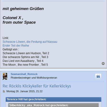
mit geheimen Grüßen
Colonel X ,
from outer Space
Link:
Schwarze Löwen, die Festung auf Nassau
Erster Teil der Reihe
Gefolgt von :
Schwarze Löwen am Hudson, Teil 2
Die schwarze Sphinx am Nil , Teil 3
Das Lied von Aaaalbany , Teil 4
The Moon , the new Frontier , Teil 5
a
c
Seamarshall_Rotrock
h
Piratenbezwinger und Wolfsburgveteran
o
b
Re: Röcklis Klickykeller für Kellerklickys
e
n
B
Montag 26. Januar 2015, 21:22
e
i
Terence Hill hat geschrieben:
t
Silberklicky_aka_Rotrock hat geschrieben:
r