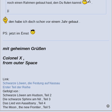
noch einen Rahmen gebaut hast, den Du fluten kannst
.
g
jj:
den habe ich doch schon vor einem Jahr gebaut .
PS: jetzt im Ernst
mit geheimen Grüßen
Colonel X ,
from outer Space
Link:
Schwarze Löwen, die Festung auf Nassau
Erster Teil der Reihe
Gefolgt von :
Schwarze Löwen am Hudson, Teil 2
Die schwarze Sphinx am Nil , Teil 3
Das Lied von Aaaalbany , Teil 4
The Moon , the new Frontier , Teil 5
a